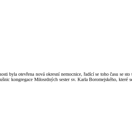
osti byla otevřena nová okresní nemocnice, řadící se toho času se sto 
lušnic kongregace Milosrdných sester sv. Karla Boromejského, které