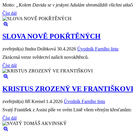
Motto:
„Kolem Davida se v jeskyni Adulám shromáždili všichni utlačová
Číst dál
SLOVA NOVĚ POKŘTĚNÝCH
zveřejnil(a) Jindra Drábková
30.4.2026
Úvodník Farního listu
Zkrácená verze svědectví našich novokřtěnců.
Číst dál
KRISTUS ZROZENÝ VE FRANTIŠKOV
zveřejnil(a) Jiří Kreisel
1.4.2026
Úvodník Farního listu
Svatý František z Assisi píše ve svém Listě všem věrným křesťanům: „
Číst dál