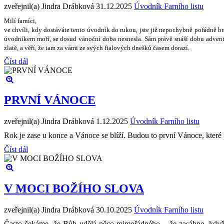
zveřejnil(a) Jindra Drábková
31.12.2025
Úvodník Farního listu
Milí farníci,
ve chvíli, kdy dostáváte tento úvodník do rukou, jste ji
ž
nepochybn
ě
po
ř
ádn
ě
b
úvodníkem mo
ř
í, se dosud váno
č
ní doba nesnesla. Sám práv
ě
sná
š
í dobu advent
zlat
ě
, a v
ěř
í,
ž
e tam za vámi ze sv
ý
ch fialov
ý
ch dne
š
k
ů č
asem dorazí.
Číst dál
PRVNÍ VÁNOCE
zveřejnil(a) Jindra Drábková
1.12.2025
Úvodník Farního listu
Rok je zase u konce a Vánoce se blíží. Budou to první Vánoce, které p
Číst dál
V MOCI BOŽÍHO SLOVA
zveřejnil(a) Jindra Drábková
30.10.2025
Úvodník Farního listu
Často čekáme, že Bůh udělá něco mimořádného – že zasáhne, když s