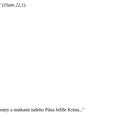
i“ (1Sam 22,1).
ratry a matkami našeho Pána Ježíše Krista..."