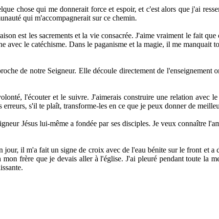
que chose qui me donnerait force et espoir, et c'est alors que j'ai resse
ommunauté qui m'accompagnerait sur ce chemin.
on est les sacrements et la vie consacrée. J'aime vraiment le fait que 
onne avec le catéchisme. Dans le paganisme et la magie, il me manquait t
 proche de notre Seigneur. Elle découle directement de l'enseignement or
nté, l'écouter et le suivre. J'aimerais construire une relation avec le 
s erreurs, s'il te plaît, transforme-les en ce que je peux donner de meille
Seigneur Jésus lui-même a fondée par ses disciples. Je veux connaître l'a
our, il m'a fait un signe de croix avec de l'eau bénite sur le front et a d
à mon frère que je devais aller à l'église. J'ai pleuré pendant toute la m
issante.