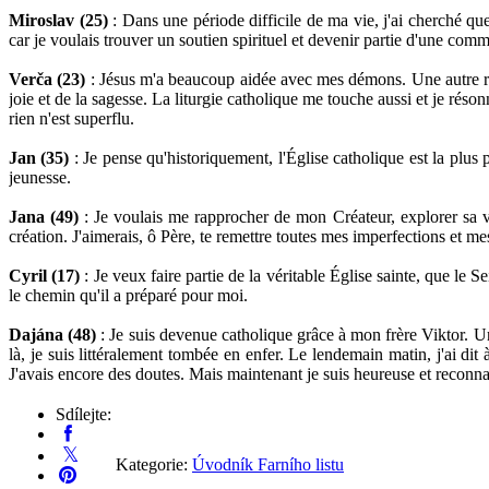
Miroslav (25)
: Dans une période difficile de ma vie, j'ai cherché quel
car je voulais trouver un soutien spirituel et devenir partie d'une c
Verča (23)
: Jésus m'a beaucoup aidée avec mes démons. Une autre rais
joie et de la sagesse. La liturgie catholique me touche aussi et je rés
rien n'est superflu.
Jan (35)
: Je pense qu'historiquement, l'Église catholique est la plus
jeunesse.
Jana (49)
: Je voulais me rapprocher de mon Créateur, explorer sa volo
création. J'aimerais, ô Père, te remettre toutes mes imperfections et me
Cyril (17)
: Je veux faire partie de la véritable Église sainte, que le 
le chemin qu'il a préparé pour moi.
Dajána (48)
: Je suis devenue catholique grâce à mon frère Viktor. Un j
là, je suis littéralement tombée en enfer. Le lendemain matin, j'ai dit 
J'avais encore des doutes. Mais maintenant je suis heureuse et reconna
Sdílejte:
Kategorie:
Úvodník Farního listu