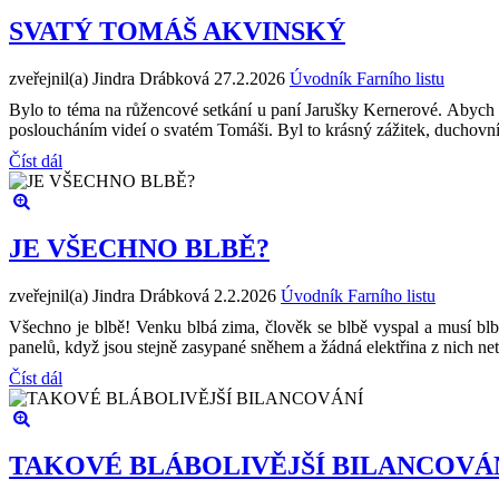
SVATÝ TOMÁŠ AKVINSKÝ
zveřejnil(a) Jindra Drábková
27.2.2026
Úvodník Farního listu
Bylo to téma na růžencové setkání u paní Jarušky Kernerové. Abych se
posloucháním videí o svatém Tomáši. Byl to krásný zážitek, duchovní
Číst dál
JE VŠECHNO BLBĚ?
zveřejnil(a) Jindra Drábková
2.2.2026
Úvodník Farního listu
Všechno je blbě! Venku blbá zima, člověk se blbě vyspal a musí blbě
panelů, když jsou stejně zasypané sněhem a žádná elektřina z nich n
Číst dál
TAKOVÉ BLÁBOLIVĚJŠÍ BILANCOVÁ