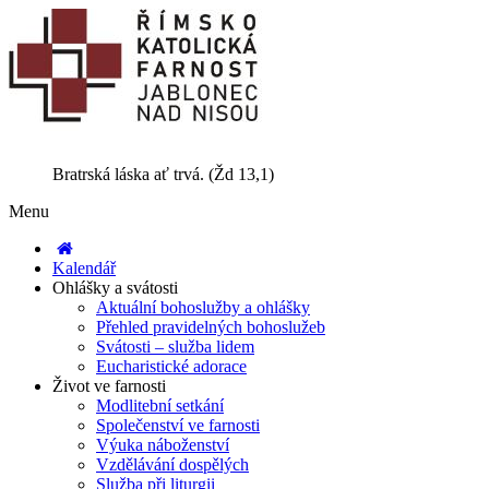
Bratrská láska ať trvá. (Žd 13,1)
Menu
Kalendář
Ohlášky a svátosti
Aktuální bohoslužby a ohlášky
Přehled pravidelných bohoslužeb
Svátosti – služba lidem
Eucharistické adorace
Život ve farnosti
Modlitební setkání
Společenství ve farnosti
Výuka náboženství
Vzdělávání dospělých
Služba při liturgii