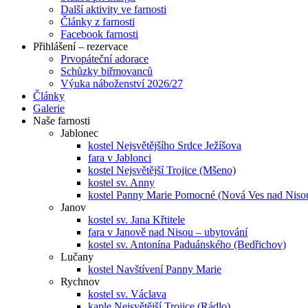
Další aktivity ve farnosti
Články z farnosti
Facebook farnosti
Přihlášení – rezervace
Prvopáteční adorace
Schůzky biřmovanců
Výuka náboženství 2026/27
Články
Galerie
Naše farnosti
Jablonec
kostel Nejsvětějšího Srdce Ježíšova
fara v Jablonci
kostel Nejsvětější Trojice (Mšeno)
kostel sv. Anny
kostel Panny Marie Pomocné (Nová Ves nad Niso
Janov
kostel sv. Jana Křtitele
fara v Janově nad Nisou – ubytování
kostel sv. Antonína Paduánského (Bedřichov)
Lučany
kostel Navštívení Panny Marie
Rychnov
kostel sv. Václava
kaple Nejsvětější Trojice (Rádlo)