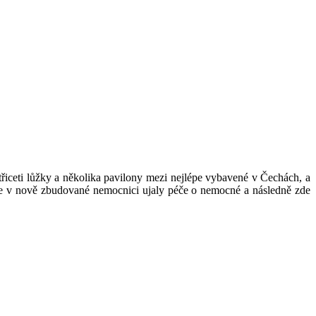
třiceti lůžky a několika pavilony mezi nejlépe vybavené v Čechách, a
 se v nově zbudované nemocnici ujaly péče o nemocné a následně zde