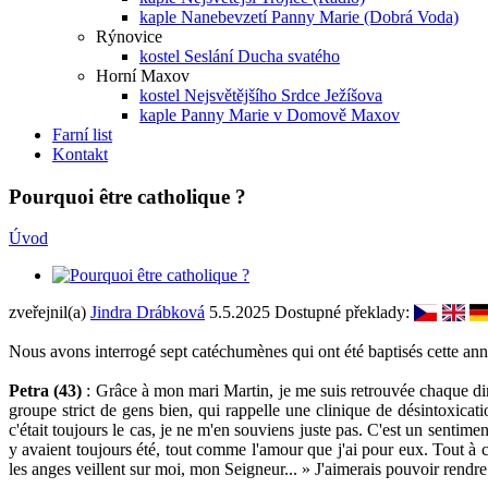
kaple Nanebevzetí Panny Marie (Dobrá Voda)
Rýnovice
kostel Seslání Ducha svatého
Horní Maxov
kostel Nejsvětějšího Srdce Ježíšova
kaple Panny Marie v Domově Maxov
Farní list
Kontakt
Pourquoi être catholique ?
Úvod
zveřejnil(a)
Jindra Drábková
5.5.2025
Dostupné překlady:
Nous avons interrogé sept catéchumènes qui ont été baptisés cette année
Petra (43)
: Grâce à mon mari Martin, je me suis retrouvée chaque diman
groupe strict de gens bien, qui rappelle une clinique de désintoxica
c'était toujours le cas, je ne m'en souviens juste pas. C'est un sentime
y avaient toujours été, tout comme l'amour que j'ai pour eux. Tout à c
les anges veillent sur moi, mon Seigneur... » J'aimerais pouvoir rend