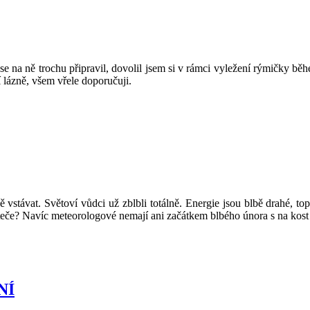
 na ně trochu připravil, dovolil jsem si v rámci vyležení rýmičky běh
 lázně, všem vřele doporučuji.
 vstávat. Světoví vůdci už zblbli totálně. Energie jsou blbě drahé, t
eteče? Navíc meteorologové nemají ani začátkem blbého února s na kost
NÍ