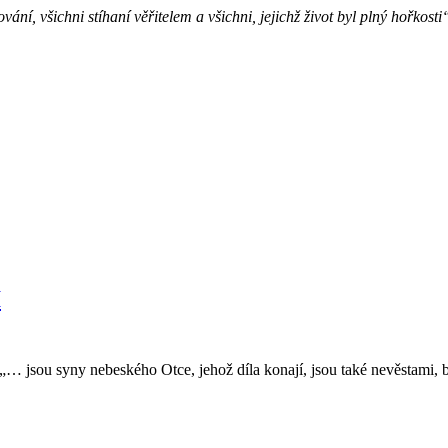
ní, všichni stíhaní věřitelem a všichni, jejichž život byl plný hořkost
I
… jsou syny nebeského Otce, jehož díla konají, jsou také nevěstami, b