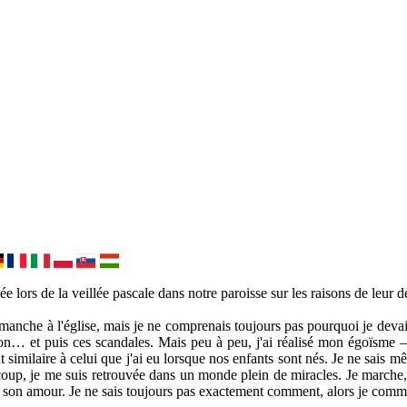
 lors de la veillée pascale dans notre paroisse sur les raisons de leur d
che à l'église, mais je ne comprenais toujours pas pourquoi je devais me
tion… et puis ces scandales. Mais peu à peu, j'ai réalisé mon égoïsme 
nt similaire à celui que j'ai eu lorsque nos enfants sont nés. Je ne sais
oup, je me suis retrouvée dans un monde plein de miracles. Je marche, j
re son amour. Je ne sais toujours pas exactement comment, alors je comm