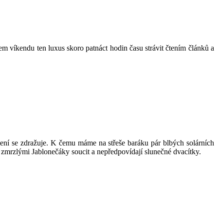
em víkendu ten luxus skoro patnáct hodin času strávit čtením článků a
opení se zdražuje. K čemu máme na střeše baráku pár blbých solárních
 zmrzlými Jablonečáky soucit a nepředpovídají slunečné dvacítky.