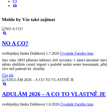
Mohlo by Vás také zajímat
NO A CO?
zveřejnil(a) Jindra Drábková
1.7.2026
Úvodník Farního listu
Jaro roku 1893 přineslo Jablonci dvě novinky: v rámci skromné slavn
město obdrželo cenný import v podobě sedmi sester boromejek, přís
více než padesát let sloužily.
Číst dál
ADULÁM 2026 – A CO TO VLASTNĚ JE
zveřejnil(a) Jindra Drábková
1.6.2026
Úvodník Farního listu