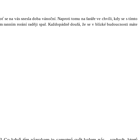
o
ť
se na vás snesla doba váno
č
ní. Naproti tomu na fará
ř
e ve chvíli, kdy se s tímto
m ranním rorání rad
ě
ji spal. Ka
ž
dopádn
ě
doufá,
ž
e se v blízké budoucnosti máte
á? Co když tím zázrakem je samotný svět kolem nás – vzduch, který