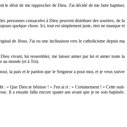
nti le désir de me rapprocher de Dieu. J'ai décidé de me faire baptiser,
des personnes consacrées à Dieu peuvent distribuer des sourires, de la
oujours quelque chose. Ici, tout est simplement juste, rien ne manque et
iginal de Jésus. J'ai eu une inclinaison vers le catholicisme depuis ma
Dieu vivant, lui ressembler, me laisser aimer par lui et aimer toute la
ur au monde (et à Toi).
mour, la paix et le pardon que le Seigneur a pour moi, et je veux suivre
it : « Que Dieu te bénisse ! » J'en ai ri : « Certainement ! » Cette nuit-
esse. Il a ensuite fallu encore quatre ans avant que je ne sois baptisée.