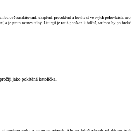
ramborov
ě
zasalátovaní, ukap
ř
ení, procuk
ř
ení a hovíte si ve sv
ý
ch pohovkách, neb
ní, a je proto nesnesiteln
ý
. Liturgií je toti
ž
pobízen k bd
ě
ní, zatímco by po brzké
rožiji jako pokřtěná katolička.
i nevíme rady, a stane se zázrak. Ale co když zázrak už dávno trv