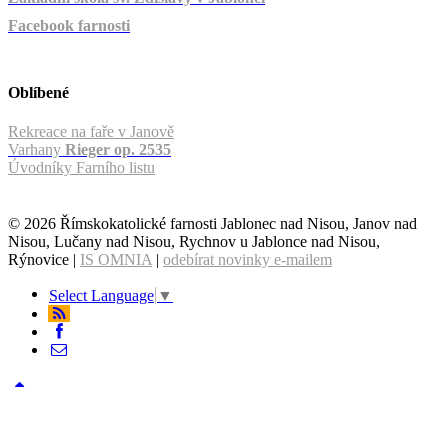
Facebook farnosti
Oblíbené
Rekreace na faře v Janově
Varhany
Rieger op. 2535
Úvodníky Farního listu
© 2026 Římskokatolické farnosti Jablonec nad Nisou, Janov nad
Nisou, Lučany nad Nisou, Rychnov u Jablonce nad Nisou,
Rýnovice |
IS OMNIA
|
odebírat novinky e-mailem
Select Language
▼