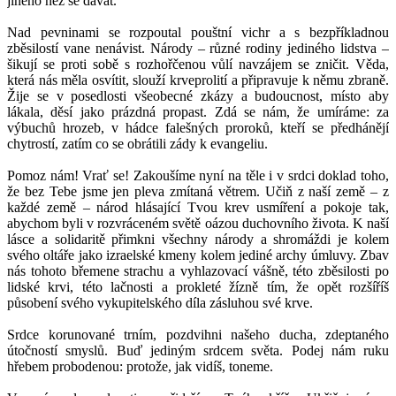
jiného než se dávat.
Nad pevninami se rozpoutal pouštní vichr a s bezpříkladnou
zběsilostí vane nenávist. Národy – různé rodiny jediného lidstva –
šikují se proti sobě s rozhořčenou vůlí navzájem se zničit. Věda,
která nás měla osvítit, slouží krveprolití a připravuje k němu zbraně.
Žije se v posedlosti všeobecné zkázy a budoucnost, místo aby
lákala, děsí jako prázdná propast. Zdá se nám, že umíráme: za
výbuchů hrozeb, v hádce falešných proroků, kteří se předhánějí
chytrostí, zatím co se obrátili zády k evangeliu.
Pomoz nám! Vrať se! Zakoušíme nyní na těle i v srdci doklad toho,
že bez Tebe jsme jen pleva zmítaná větrem. Učiň z naší země – z
každé země – národ hlásající Tvou krev usmíření a pokoje tak,
abychom byli v rozvráceném světě oázou duchovního života. K naší
lásce a solidaritě přimkni všechny národy a shromáždi je kolem
svého oltáře jako izraelské kmeny kolem jediné archy úmluvy. Zbav
nás tohoto břemene strachu a vyhlazovací vášně, této zběsilosti po
lidské krvi, této lačnosti a prokleté žízně tím, že opět rozšíříš
působení svého vykupitelského díla zásluhou své krve.
Srdce korunované trním, pozdvihni našeho ducha, zdeptaného
útočností smyslů. Buď jediným srdcem světa. Podej nám ruku
hřebem probodenou: protože, jak vidíš, toneme.