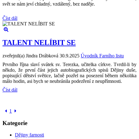
svět se nám jeví chladný, vzdálený, bez naděje.
Číst dál
TALENT NELÍBIT SE
zveřejnil(a) Jindra Drábková
30.9.2025
Úvodník Farního listu
Prvního října slaví svátek sv. Terezka, učitelka církve. Tvrdil-li by
někdo, že první část jejich autobiografických spisů Dějiny duše,
popisující dětství světice, lačně pozřel na posezení během několika
málo hodin, asi bych se neubránila podezření z neupřímnosti.
Číst dál
1
Kategorie
Dějiny farnosti