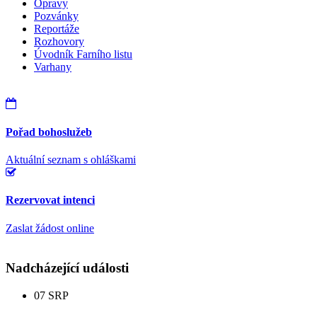
Opravy
Pozvánky
Reportáže
Rozhovory
Úvodník Farního listu
Varhany
Pořad bohoslužeb
Aktuální seznam s ohláškami
Rezervovat intenci
Zaslat žádost online
Nadcházející události
07
SRP