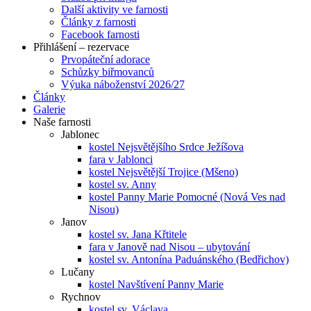
Další aktivity ve farnosti
Články z farnosti
Facebook farnosti
Přihlášení – rezervace
Prvopáteční adorace
Schůzky biřmovanců
Výuka náboženství 2026/27
Články
Galerie
Naše farnosti
Jablonec
kostel Nejsvětějšího Srdce Ježíšova
fara v Jablonci
kostel Nejsvětější Trojice (Mšeno)
kostel sv. Anny
kostel Panny Marie Pomocné (Nová Ves nad
Nisou)
Janov
kostel sv. Jana Křtitele
fara v Janově nad Nisou – ubytování
kostel sv. Antonína Paduánského (Bedřichov)
Lučany
kostel Navštívení Panny Marie
Rychnov
kostel sv. Václava