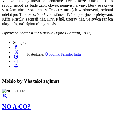
Ve své malomyslnosti se přidržíme Tvého kříže. Ukřižuj nás s
sebou, neboť až bude zabit člověk nenávisti a viny, který se skrývá
v našem nitru, vstaneme s Tebou z mrtvých – obnovení, ochotní
udělat pro Tebe ze svého života stánek Tvého pokojného přebývání.
Kříži Kristův, zachraň nás, Krvi Páně, uzdrav nás, ve svých ranách
ukryj nás, naši špínu obmyj z nás.
Upraveno podle: Krev Kristova (Igino Giordani, 1937)
Sdílejte:
Kategorie:
Úvodník Farního listu
Mohlo by Vás také zajímat
NO A CO?