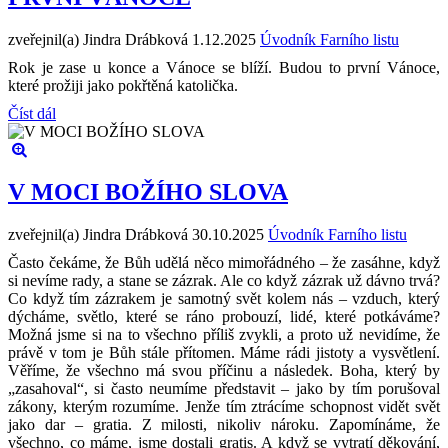
zveřejnil(a) Jindra Drábková
1.12.2025
Úvodník Farního listu
Rok je zase u konce a Vánoce se blíží. Budou to první Vánoce,
které prožiji jako pokřtěná katolička.
Číst dál
V MOCI BOŽÍHO SLOVA
zveřejnil(a) Jindra Drábková
30.10.2025
Úvodník Farního listu
Často čekáme, že Bůh udělá něco mimořádného – že zasáhne, když
si nevíme rady, a stane se zázrak. Ale co když zázrak už dávno trvá?
Co když tím zázrakem je samotný svět kolem nás – vzduch, který
dýcháme, světlo, které se ráno probouzí, lidé, které potkáváme?
Možná jsme si na to všechno příliš zvykli, a proto už nevidíme, že
právě v tom je Bůh stále přítomen. Máme rádi jistoty a vysvětlení.
Věříme, že všechno má svou příčinu a následek. Boha, který by
„zasahoval“, si často neumíme představit – jako by tím porušoval
zákony, kterým rozumíme. Jenže tím ztrácíme schopnost vidět svět
jako dar – gratia. Z milosti, nikoliv nároku. Zapomínáme, že
všechno, co máme, jsme dostali gratis. A když se vytratí děkování,