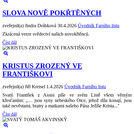
SLOVA NOVĚ POKŘTĚNÝCH
zveřejnil(a) Jindra Drábková
30.4.2026
Úvodník Farního listu
Zkrácená verze svědectví našich novokřtěnců.
Číst dál
KRISTUS ZROZENÝ VE
FRANTIŠKOVI
zveřejnil(a) Jiří Kreisel
1.4.2026
Úvodník Farního listu
Svatý František z Assisi píše ve svém Listě všem věrným
křesťanům: „… jsou syny nebeského Otce, jehož díla konají, jsou
také nevěstami, bratry a matkami našeho Pána Ježíše Krista..."
Číst dál