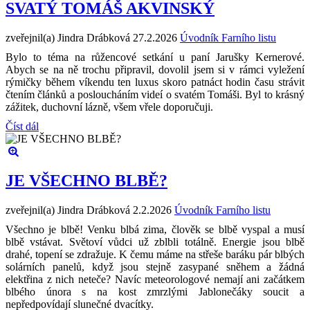
SVATÝ TOMÁŠ AKVINSKÝ
zveřejnil(a) Jindra Drábková
27.2.2026
Úvodník Farního listu
Bylo to téma na růžencové setkání u paní Jarušky Kernerové.
Abych se na ně trochu připravil, dovolil jsem si v rámci vyležení
rýmičky během víkendu ten luxus skoro patnáct hodin času strávit
čtením článků a posloucháním videí o svatém Tomáši. Byl to krásný
zážitek, duchovní lázně, všem vřele doporučuji.
Číst dál
JE VŠECHNO BLBĚ?
zveřejnil(a) Jindra Drábková
2.2.2026
Úvodník Farního listu
Všechno je blbě! Venku blbá zima, člověk se blbě vyspal a musí
blbě vstávat. Světoví vůdci už zblbli totálně. Energie jsou blbě
drahé, topení se zdražuje. K čemu máme na střeše baráku pár blbých
solárních panelů, když jsou stejně zasypané sněhem a žádná
elektřina z nich neteče? Navíc meteorologové nemají ani začátkem
blbého února s na kost zmrzlými Jablonečáky soucit a
nepředpovídají slunečné dvacítky.