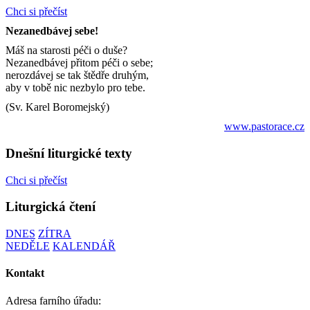
Chci si přečíst
Nezanedbávej sebe!
Máš na starosti péči o duše?
Nezanedbávej přitom péči o sebe;
nerozdávej se tak štědře druhým,
aby v tobě nic nezbylo pro tebe.
(Sv. Karel Boromejský)
www.pastorace.cz
Dnešní liturgické texty
Chci si přečíst
Liturgická čtení
DNES
ZÍTRA
NEDĚLE
KALENDÁŘ
Kontakt
Adresa farního úřadu: