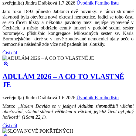
zveřejnil(a) Jindra Drábková
1.7.2026
Úvodník Farního listu
Jaro roku 1893 přineslo Jablonci dvě novinky: v rámci skromné
slavnosti byla otevřena nová okresní nemocnice, řadící se toho času
se sto třiceti lůžky a několika pavilony mezi nejlépe vybavené v
Čechách, a město obdrželo cenný import v podobě sedmi sester
boromejek, příslušnic kongregace Milosrdných sester sv. Karla
Boromejského, které se v nově zbudované nemocnici ujaly péče o
nemocné a následně zde více než padesát let sloužily.
Číst dál
ADULÁM 2026 – A CO TO VLASTNĚ
JE
zveřejnil(a) Jindra Drábková
1.6.2026
Úvodník Farního listu
Motto:
„Kolem Davida se v jeskyni Adulám shromáždili všichni
utlačování, všichni stíhaní věřitelem a všichni, jejichž život byl plný
hořkosti“ (1Sam 22,1).
Číst dál