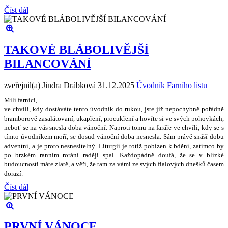
Číst dál
TAKOVÉ BLÁBOLIVĚJŠÍ
BILANCOVÁNÍ
zveřejnil(a) Jindra Drábková
31.12.2025
Úvodník Farního listu
Milí farníci,
ve chvíli, kdy dostáváte tento úvodník do rukou, jste ji
ž
nepochybn
ě
po
ř
ádn
ě
bramborov
ě
zasalátovaní, ukap
ř
ení, procuk
ř
ení a hovíte si ve sv
ý
ch pohovkách,
nebo
ť
se na vás snesla doba váno
č
ní. Naproti tomu na fará
ř
e ve chvíli, kdy se s
tímto úvodníkem mo
ř
í, se dosud váno
č
ní doba nesnesla. Sám práv
ě
sná
š
í dobu
adventní, a je proto nesnesiteln
ý
. Liturgií je toti
ž
pobízen k bd
ě
ní, zatímco by
po brzkém ranním rorání rad
ě
ji spal. Ka
ž
dopádn
ě
doufá,
ž
e se v blízké
budoucnosti máte zlat
ě
, a v
ěř
í,
ž
e tam za vámi ze sv
ý
ch fialov
ý
ch dne
š
k
ů č
asem
dorazí.
Číst dál
PRVNÍ VÁNOCE