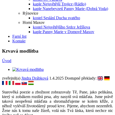
kaple Nejsvětější Trojice (Rádlo)
kaple Nanebevzetí Panny Marie (Dobrá Voda)
Rýnovice
kostel Seslání Ducha svatého
Horní Maxov
kostel Nejsvětějšího Srdce Ježíšova
kaple Panny Marie v Domově Maxov
Farní list
Kontakt
Krvavá modlitba
Úvod
zveřejnil(a)
Jindra Drábková
1.4.2025
Dostupné překlady:
Starověká poezie a zbožnost zobrazovaly Tě, Pane, jako pelikána,
který si zobákem rozdírá prsa, aby nasytil svá mláďata. Jsme právě
taková neopeřená mláďata a shromažďujeme se kolem kříže, z
něhož vyléváš životodárný proud krve. Pijeme, abychom nezemřeli.
Žene nás k tomu naše žízeň, volá nás Tvá láska, která nechce nic