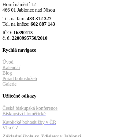
Horní náměstí 12
466 01 Jablonec nad Nisou
Tel. na faru:
483 312 327
Tel. na kněze:
602 887 143
IČO:
16390113
č. ú.
2200995750/2010
Rychlá navigace
Úvod
Kalendář
Blog
Pořad bohoslužeb
Galerie
Užitečné odkazy
Česká biskupská konference
Biskupství litoměřické
Katolické bohoslužby v ČR
Víra.CZ
Základní škola sv. Zdislavy v Jablonci