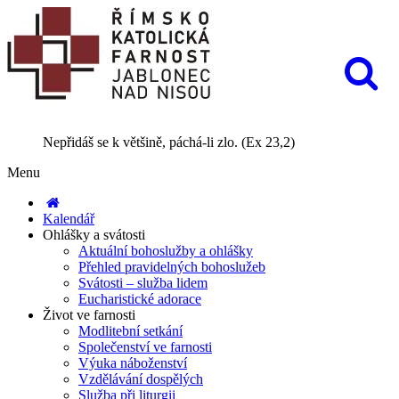
Nepřidáš se k většině, páchá-li zlo. (Ex 23,2)
Menu
Kalendář
Ohlášky a svátosti
Aktuální bohoslužby a ohlášky
Přehled pravidelných bohoslužeb
Svátosti – služba lidem
Eucharistické adorace
Život ve farnosti
Modlitební setkání
Společenství ve farnosti
Výuka náboženství
Vzdělávání dospělých
Služba při liturgii