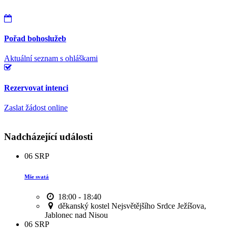
Pořad bohoslužeb
Aktuální seznam s ohláškami
Rezervovat intenci
Zaslat žádost online
Nadcházející události
06
SRP
Mše svatá
18:00 - 18:40
děkanský kostel Nejsvětějšího Srdce Ježíšova,
Jablonec nad Nisou
06
SRP