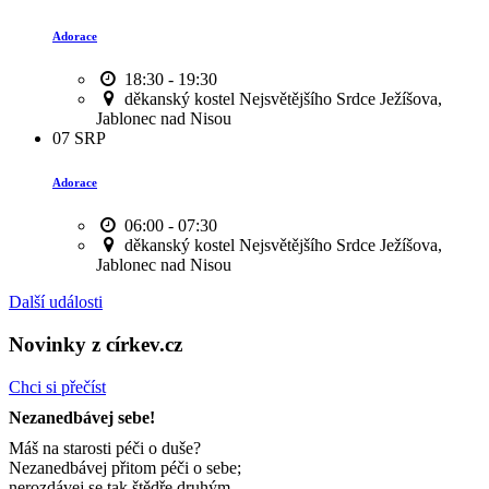
Adorace
18:30 - 19:30
děkanský kostel Nejsvětějšího Srdce Ježíšova,
Jablonec nad Nisou
07
SRP
Adorace
06:00 - 07:30
děkanský kostel Nejsvětějšího Srdce Ježíšova,
Jablonec nad Nisou
Další události
Novinky z církev.cz
Chci si přečíst
Nezanedbávej sebe!
Máš na starosti péči o duše?
Nezanedbávej přitom péči o sebe;
nerozdávej se tak štědře druhým,