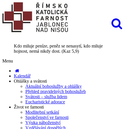
Kdo miluje peníze, peněz se nenasytí, kdo miluje
hojnost, nemá nikdy dost. (Kaz 5,9)
Menu
Kalendář
Ohlášky a svátosti
Aktuální bohoslužby a ohlášky
Přehled pravidelných bohoslužeb
Svátosti – služba lidem
Eucharistické adorace
Život ve farnosti
Modlitební setkání
Společenství ve farnosti
Výuka náboženství
Vzdělávání dospělých