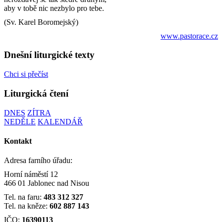
aby v tobě nic nezbylo pro tebe.
(Sv. Karel Boromejský)
www.pastorace.cz
Dnešní liturgické texty
Chci si přečíst
Liturgická čtení
DNES
ZÍTRA
NEDĚLE
KALENDÁŘ
Kontakt
Adresa farního úřadu:
Horní náměstí 12
466 01 Jablonec nad Nisou
Tel. na faru:
483 312 327
Tel. na kněze:
602 887 143
IČO:
16390113