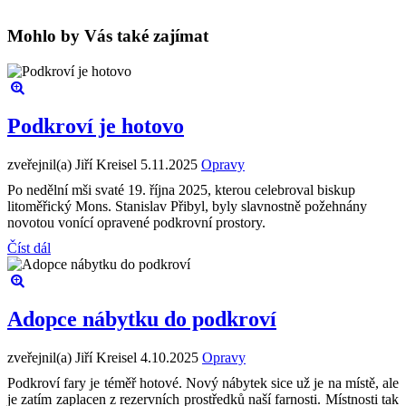
Mohlo by Vás také zajímat
Podkroví je hotovo
zveřejnil(a) Jiří Kreisel
5.11.2025
Opravy
Po nedělní mši svaté 19. října 2025, kterou celebroval biskup
litoměřický Mons. Stanislav Přibyl, byly slavnostně požehnány
novotou vonící opravené podkrovní prostory.
Číst dál
Adopce nábytku do podkroví
zveřejnil(a) Jiří Kreisel
4.10.2025
Opravy
Podkroví fary je téměř hotové. Nový nábytek sice už je na místě, ale
je zatím zaplacen z rezervních prostředků naší farnosti. Místnosti tak