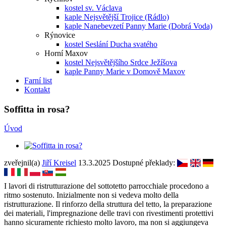
kostel sv. Václava
kaple Nejsvětější Trojice (Rádlo)
kaple Nanebevzetí Panny Marie (Dobrá Voda)
Rýnovice
kostel Seslání Ducha svatého
Horní Maxov
kostel Nejsvětějšího Srdce Ježíšova
kaple Panny Marie v Domově Maxov
Farní list
Kontakt
Soffitta in rosa?
Úvod
zveřejnil(a)
Jiří Kreisel
13.3.2025
Dostupné překlady:
I lavori di ristrutturazione del sottotetto parrocchiale procedono a
ritmo sostenuto. Inizialmente non si vedeva molto della
ristrutturazione. Il rinforzo della struttura del tetto, la preparazione
dei materiali, l'impregnazione delle travi con rivestimenti protettivi
hanno sicuramente richiesto molto lavoro, ma non si aggiungeva