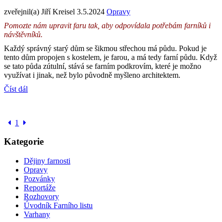
zveřejnil(a) Jiří Kreisel
3.5.2024
Opravy
Pomozte nám upravit faru tak, aby odpovídala potřebám farníků i
návštěvníků.
Každý správný starý dům se šikmou střechou má půdu. Pokud je
tento dům propojen s kostelem, je farou, a má tedy farní půdu. Když
se tato půda zútulní, stává se farním podkrovím, které je možno
využívat i jinak, než bylo původně myšleno architektem.
Číst dál
1
Kategorie
Dějiny farnosti
Opravy
Pozvánky
Reportáže
Rozhovory
Úvodník Farního listu
Varhany