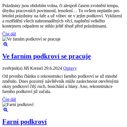
Prázdniny jsou obdobím volna, či alespoň časem zvolnění tempa,
úbytku pracovních povinností, lenošení… To ovšem neplatilo pro
letošní prázdniny na faře a už vůbec ne v jejím podkroví. Vyklizení
a roztřídění všech nahromaděných věcí, naplnění velkého
kontejneru odpadem se stihlo ještě těsně před prázdninami.
Číst dál
Ve farním podkroví se pracuje
zveřejnil(a) Jiří Kreisel
29.6.2024
Opravy
Od prvního článku o rekonstrukci farního podkroví se už mnohé
změnilo. Dnes pozorný návštěvník může zaslechnout otevřenými
okny podkroví čilý ruch, bouchání a hlasy. Ano, rekonstrukce
farního podkroví již začala.
Číst dál
Farní podkroví