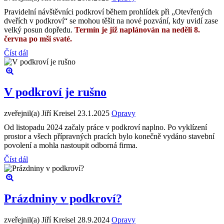
Pravidelní návštěvníci podkroví během prohlídek při „Otevřených
dveřích v podkroví“ se mohou těšit na nové pozvání, kdy uvidí zase
velký posun dopředu.
Termín je již naplánován na neděli 8.
června po mši svaté.
Číst dál
V podkroví je rušno
zveřejnil(a) Jiří Kreisel
23.1.2025
Opravy
Od listopadu 2024 začaly práce v podkroví naplno. Po vyklízení
prostor a všech přípravných pracích bylo konečně vydáno stavební
povolení a mohla nastoupit odborná firma.
Číst dál
Prázdniny v podkroví?
zveřejnil(a) Jiří Kreisel
28.9.2024
Opravy