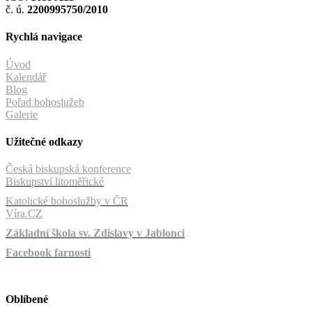
č. ú.
2200995750/2010
Rychlá navigace
Úvod
Kalendář
Blog
Pořad bohoslužeb
Galerie
Užitečné odkazy
Česká biskupská konference
Biskupství litoměřické
Katolické bohoslužby v ČR
Víra.CZ
Základní škola sv. Zdislavy v Jablonci
Facebook farnosti
Oblíbené