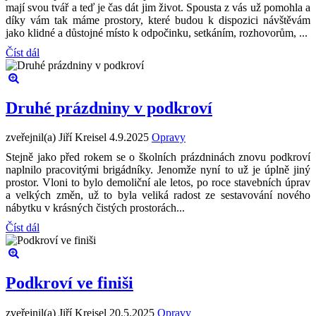
mají svou tvář a teď je čas dát jim život. Spousta z vás už pomohla a
díky vám tak máme prostory, které budou k dispozici návštěvám
jako klidné a důstojné místo k odpočinku, setkáním, rozhovorům, ...
Číst dál
Druhé prázdniny v podkroví
zveřejnil(a) Jiří Kreisel
4.9.2025
Opravy
Stejně jako před rokem se o školních prázdninách znovu podkroví
naplnilo pracovitými brigádníky. Jenomže nyní to už je úplně jiný
prostor. Vloni to bylo demoliční ale letos, po roce stavebních úprav
a velkých změn, už to byla veliká radost ze sestavování nového
nábytku v krásných čistých prostorách...
Číst dál
Podkroví ve finiši
zveřejnil(a) Jiří Kreisel
20.5.2025
Opravy