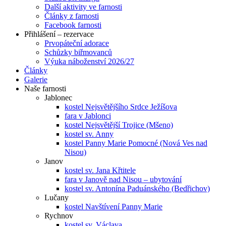
Další aktivity ve farnosti
Články z farnosti
Facebook farnosti
Přihlášení – rezervace
Prvopáteční adorace
Schůzky biřmovanců
Výuka náboženství 2026/27
Články
Galerie
Naše farnosti
Jablonec
kostel Nejsvětějšího Srdce Ježíšova
fara v Jablonci
kostel Nejsvětější Trojice (Mšeno)
kostel sv. Anny
kostel Panny Marie Pomocné (Nová Ves nad
Nisou)
Janov
kostel sv. Jana Křtitele
fara v Janově nad Nisou – ubytování
kostel sv. Antonína Paduánského (Bedřichov)
Lučany
kostel Navštívení Panny Marie
Rychnov
kostel sv. Václava