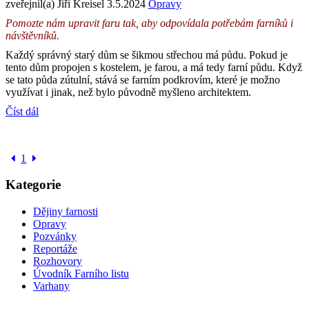
zveřejnil(a) Jiří Kreisel
3.5.2024
Opravy
Pomozte nám upravit faru tak, aby odpovídala potřebám farníků i
návštěvníků.
Každý správný starý dům se šikmou střechou má půdu. Pokud je
tento dům propojen s kostelem, je farou, a má tedy farní půdu. Když
se tato půda zútulní, stává se farním podkrovím, které je možno
využívat i jinak, než bylo původně myšleno architektem.
Číst dál
1
Kategorie
Dějiny farnosti
Opravy
Pozvánky
Reportáže
Rozhovory
Úvodník Farního listu
Varhany