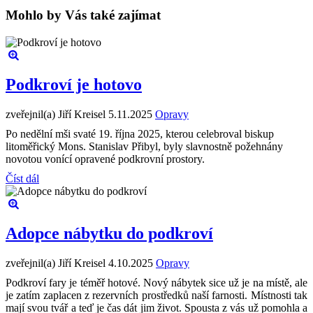
Mohlo by Vás také zajímat
Podkroví je hotovo
zveřejnil(a) Jiří Kreisel
5.11.2025
Opravy
Po nedělní mši svaté 19. října 2025, kterou celebroval biskup
litoměřický Mons. Stanislav Přibyl, byly slavnostně požehnány
novotou vonící opravené podkrovní prostory.
Číst dál
Adopce nábytku do podkroví
zveřejnil(a) Jiří Kreisel
4.10.2025
Opravy
Podkroví fary je téměř hotové. Nový nábytek sice už je na místě, ale
je zatím zaplacen z rezervních prostředků naší farnosti. Místnosti tak
mají svou tvář a teď je čas dát jim život. Spousta z vás už pomohla a