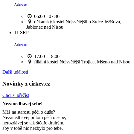
Adorace
06:00 - 07:30
děkanský kostel Nejsvětějšího Srdce Ježíšova,
Jablonec nad Nisou
11
SRP
Adorace
17:00 - 18:00
filiální kostel Nejsvětější Trojice, Mšeno nad Nisou
Další události
Novinky z církev.cz
Chci si přečíst
Nezanedbávej sebe!
Máš na starosti péči o duše?
Nezanedbávej přitom péči o sebe;
nerozdávej se tak štědře druhým,
aby v tobě nic nezbylo pro tebe.