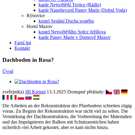
kaple Nejsvětější Trojice (Rádlo)
kaple Nanebevzetí Panny Marie (Dobrá Voda)
Rýnovice
kostel Seslání Ducha svatého
Horní Maxov
kostel Nejsvětějšího Srdce Ježíšova
kaple Panny Marie v Domově Maxov
Farní list
Kontakt
Dachboden in Rosa?
Úvod
zveřejnil(a)
Jiří Kreisel
13.3.2025
Dostupné překlady:
Die Arbeiten an der Rekonstruktion des Pfarrbodens schreiten zügig
voran. Zu Beginn der Rekonstruktion war nicht viel zu sehen. Die
Verstärkung der Dachkonstruktion, die Vorbereitung der Materialien
und das Imprägnieren der Balken mit Schutzanstrichen haben
sicherlich viel Arbeit gekostet, aber es kam nichts hinzu.