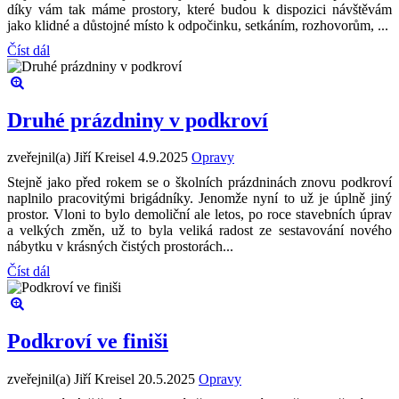
díky vám tak máme prostory, které budou k dispozici návštěvám
jako klidné a důstojné místo k odpočinku, setkáním, rozhovorům, ...
Číst dál
Druhé prázdniny v podkroví
zveřejnil(a) Jiří Kreisel
4.9.2025
Opravy
Stejně jako před rokem se o školních prázdninách znovu podkroví
naplnilo pracovitými brigádníky. Jenomže nyní to už je úplně jiný
prostor. Vloni to bylo demoliční ale letos, po roce stavebních úprav
a velkých změn, už to byla veliká radost ze sestavování nového
nábytku v krásných čistých prostorách...
Číst dál
Podkroví ve finiši
zveřejnil(a) Jiří Kreisel
20.5.2025
Opravy