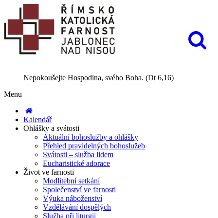
Nepokoušejte Hospodina, svého Boha. (Dt 6,16)
Menu
Kalendář
Ohlášky a svátosti
Aktuální bohoslužby a ohlášky
Přehled pravidelných bohoslužeb
Svátosti – služba lidem
Eucharistické adorace
Život ve farnosti
Modlitební setkání
Společenství ve farnosti
Výuka náboženství
Vzdělávání dospělých
Služba při liturgii