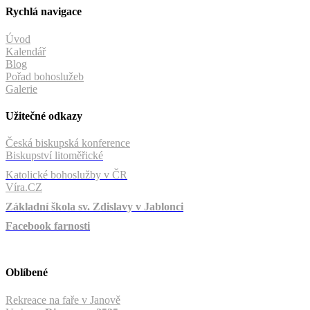
Rychlá navigace
Úvod
Kalendář
Blog
Pořad bohoslužeb
Galerie
Užitečné odkazy
Česká biskupská konference
Biskupství litoměřické
Katolické bohoslužby v ČR
Víra.CZ
Základní škola sv. Zdislavy v Jablonci
Facebook farnosti
Oblíbené
Rekreace na faře v Janově