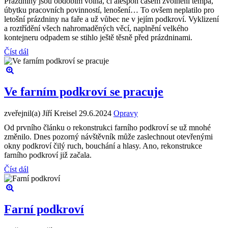
Prázdniny jsou obdobím volna, či alespoň časem zvolnění tempa,
úbytku pracovních povinností, lenošení… To ovšem neplatilo pro
letošní prázdniny na faře a už vůbec ne v jejím podkroví. Vyklizení
a roztřídění všech nahromaděných věcí, naplnění velkého
kontejneru odpadem se stihlo ještě těsně před prázdninami.
Číst dál
Ve farním podkroví se pracuje
zveřejnil(a) Jiří Kreisel
29.6.2024
Opravy
Od prvního článku o rekonstrukci farního podkroví se už mnohé
změnilo. Dnes pozorný návštěvník může zaslechnout otevřenými
okny podkroví čilý ruch, bouchání a hlasy. Ano, rekonstrukce
farního podkroví již začala.
Číst dál
Farní podkroví