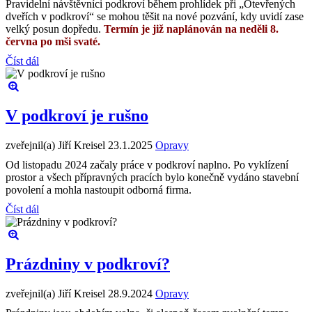
Pravidelní návštěvníci podkroví během prohlídek při „Otevřených
dveřích v podkroví“ se mohou těšit na nové pozvání, kdy uvidí zase
velký posun dopředu.
Termín je již naplánován na neděli 8.
června po mši svaté.
Číst dál
V podkroví je rušno
zveřejnil(a) Jiří Kreisel
23.1.2025
Opravy
Od listopadu 2024 začaly práce v podkroví naplno. Po vyklízení
prostor a všech přípravných pracích bylo konečně vydáno stavební
povolení a mohla nastoupit odborná firma.
Číst dál
Prázdniny v podkroví?
zveřejnil(a) Jiří Kreisel
28.9.2024
Opravy