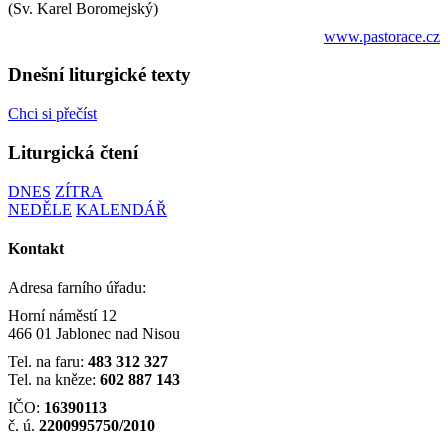
(Sv. Karel Boromejský)
www.pastorace.cz
Dnešní liturgické texty
Chci si přečíst
Liturgická čtení
DNES
ZÍTRA
NEDĚLE
KALENDÁŘ
Kontakt
Adresa farního úřadu:
Horní náměstí 12
466 01 Jablonec nad Nisou
Tel. na faru:
483 312 327
Tel. na kněze:
602 887 143
IČO:
16390113
č. ú.
2200995750/2010