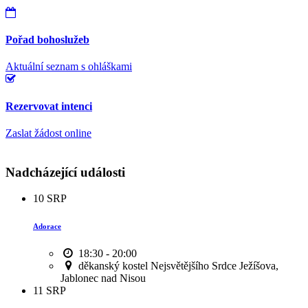
Pořad bohoslužeb
Aktuální seznam s ohláškami
Rezervovat intenci
Zaslat žádost online
Nadcházející události
10
SRP
Adorace
18:30 - 20:00
děkanský kostel Nejsvětějšího Srdce Ježíšova,
Jablonec nad Nisou
11
SRP