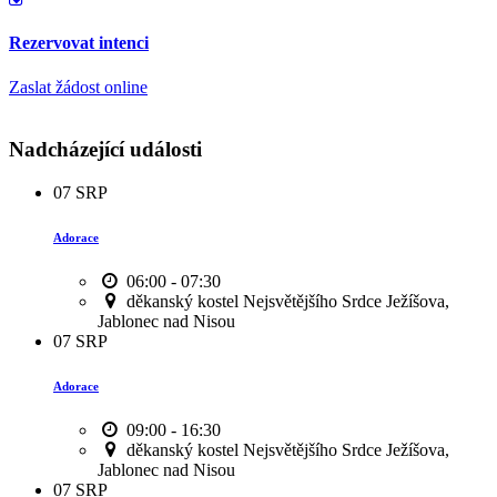
Rezervovat intenci
Zaslat žádost online
Nadcházející události
07
SRP
Adorace
06:00 - 07:30
děkanský kostel Nejsvětějšího Srdce Ježíšova,
Jablonec nad Nisou
07
SRP
Adorace
09:00 - 16:30
děkanský kostel Nejsvětějšího Srdce Ježíšova,
Jablonec nad Nisou
07
SRP