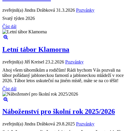
zveřejnil(a) Jindra Drábková
31.3.2026
Pozvánky
Svatý týden 2026
Číst dál
Letní tábor Klamorna
zveřejnil(a) Jiří Kreisel
23.2.2026
Pozvánky
Ahoj všem táborníkům a rodičům! Rádi bychom Vás pozvali na
tábor pořádaný jabloneckou farností a jabloneckou mládeží v roce
2026. Tábor letos uskuteční na jiném místě, máte se na co těšit!
Číst dál
Náboženství pro školní rok 2025/2026
zveřejnil(a) Jindra Drábková
29.8.2025
Pozvánky