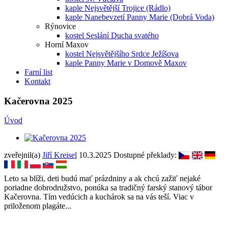
kaple Nejsvětější Trojice (Rádlo)
kaple Nanebevzetí Panny Marie (Dobrá Voda)
Rýnovice
kostel Seslání Ducha svatého
Horní Maxov
kostel Nejsvětějšího Srdce Ježíšova
kaple Panny Marie v Domově Maxov
Farní list
Kontakt
Kačerovna 2025
Úvod
zveřejnil(a)
Jiří Kreisel
10.3.2025
Dostupné překlady:
Leto sa blíži, deti budú mať prázdniny a ak chcú zažiť nejaké
poriadne dobrodružstvo, ponúka sa tradičný farský stanový tábor
Kačerovna. Tím vedúcich a kuchárok sa na vás teší. Viac v
priloženom plagáte...