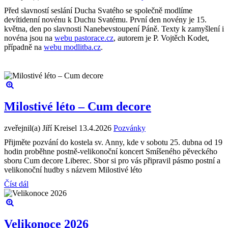
Před slavností seslání Ducha Svatého se společně modlíme
devítidenní novénu k Duchu Svatému. První den novény je 15.
května, den po slavnosti Nanebevstoupení Páně. Texty k zamyšlení i
novéna jsou na
webu pastorace.cz
, autorem je P. Vojtěch Kodet,
případně na
webu modlitba.cz
.
Milostivé léto – Cum decore
zveřejnil(a) Jiří Kreisel
13.4.2026
Pozvánky
Přijměte pozvání do kostela sv. Anny, kde v sobotu 25. dubna od 19
hodin proběhne postně-velikonoční koncert Smíšeného pěveckého
sboru Cum decore Liberec. Sbor si pro vás připravil pásmo postní a
velikonoční hudby s názvem Milostivé léto
Číst dál
Velikonoce 2026