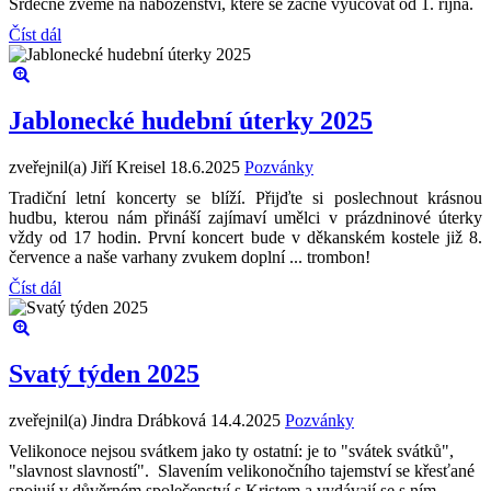
Srdečně zveme na náboženství, které se začne vyučovat od 1. října.
Číst dál
Jablonecké hudební úterky 2025
zveřejnil(a) Jiří Kreisel
18.6.2025
Pozvánky
Tradiční letní koncerty se blíží. Přijďte si poslechnout krásnou
hudbu, kterou nám přináší zajímaví umělci v prázdninové úterky
vždy od 17 hodin. První koncert bude v děkanském kostele již 8.
července a naše varhany zvukem doplní ... trombon!
Číst dál
Svatý týden 2025
zveřejnil(a) Jindra Drábková
14.4.2025
Pozvánky
Velikonoce nejsou svátkem jako ty ostatní: je to "svátek svátků",
"slavnost slavností". Slavením velikonočního tajemství se křesťané
spojují v důvěrném společenství s Kristem a vydávají se s ním