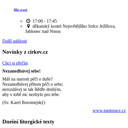
Mše svatá
17:00 - 17:45
děkanský kostel Nejsvětějšího Srdce Ježíšova,
Jablonec nad Nisou
Další události
Novinky z církev.cz
Chci si přečíst
Nezanedbávej sebe!
Máš na starosti péči o duše?
Nezanedbávej přitom péči o sebe;
nerozdávej se tak štědře druhým,
aby v tobě nic nezbylo pro tebe.
(Sv. Karel Boromejský)
www.pastorace.cz
Dnešní liturgické texty