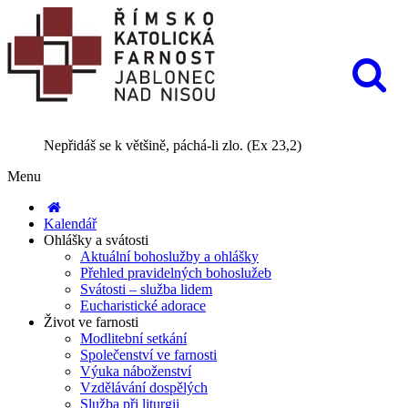
Nepřidáš se k většině, páchá-li zlo. (Ex 23,2)
Menu
Kalendář
Ohlášky a svátosti
Aktuální bohoslužby a ohlášky
Přehled pravidelných bohoslužeb
Svátosti – služba lidem
Eucharistické adorace
Život ve farnosti
Modlitební setkání
Společenství ve farnosti
Výuka náboženství
Vzdělávání dospělých
Služba při liturgii