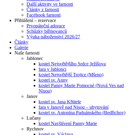
Další aktivity ve farnosti
Články z farnosti
Facebook farnosti
Přihlášení – rezervace
Prvopáteční adorace
Schůzky biřmovanců
Výuka náboženství 2026/27
Články
Galerie
Naše farnosti
Jablonec
kostel Nejsvětějšího Srdce Ježíšova
fara v Jablonci
kostel Nejsvětější Trojice (Mšeno)
kostel sv. Anny
kostel Panny Marie Pomocné (Nová Ves nad
Nisou)
Janov
kostel sv. Jana Křtitele
fara v Janově nad Nisou – ubytování
kostel sv. Antonína Paduánského (Bedřichov)
Lučany
kostel Navštívení Panny Marie
Rychnov
kostel sv. Václava