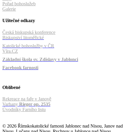
Pořad bohoslužeb
Galerie
Užitečné odkazy
Česká biskupská konference
Biskupství litoměřické
Katolické bohoslužby v ČR
Víra.CZ
Základní škola sv. Zdislavy v Jablonci
Facebook farnosti
Oblíbené
Rekreace na faře v Janově
Varhany
Rieger op. 2535
Úvodníky Farního listu
© 2026 Římskokatolické farnosti Jablonec nad Nisou, Janov nad
Nisou, Lučany nad Nisou, Rychnov u Jablonce nad Nisou,