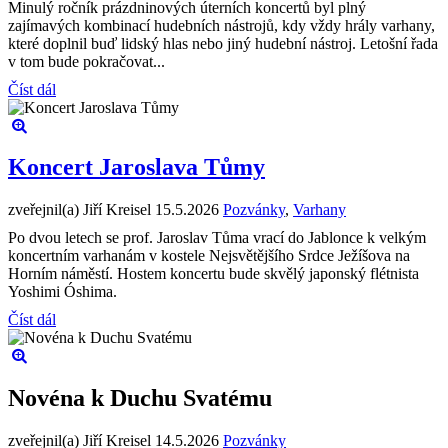
Minulý ročník prázdninových úterních koncertů byl plný
zajímavých kombinací hudebních nástrojů, kdy vždy hrály varhany,
které doplnil buď lidský hlas nebo jiný hudební nástroj. Letošní řada
v tom bude pokračovat...
Číst dál
Koncert Jaroslava Tůmy
zveřejnil(a) Jiří Kreisel
15.5.2026
Pozvánky
,
Varhany
Po dvou letech se prof. Jaroslav Tůma vrací do Jablonce k velkým
koncertním varhanám v kostele Nejsvětějšího Srdce Ježíšova na
Horním náměstí. Hostem koncertu bude skvělý japonský flétnista
Yoshimi Óshima.
Číst dál
Novéna k Duchu Svatému
zveřejnil(a) Jiří Kreisel
14.5.2026
Pozvánky