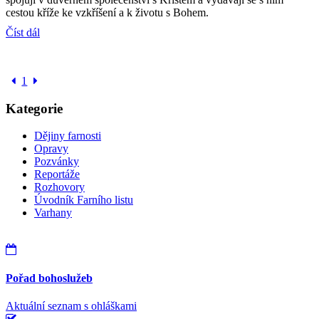
cestou kříže ke vzkříšení a k životu s Bohem.
Číst dál
1
Kategorie
Dějiny farnosti
Opravy
Pozvánky
Reportáže
Rozhovory
Úvodník Farního listu
Varhany
Pořad bohoslužeb
Aktuální seznam s ohláškami