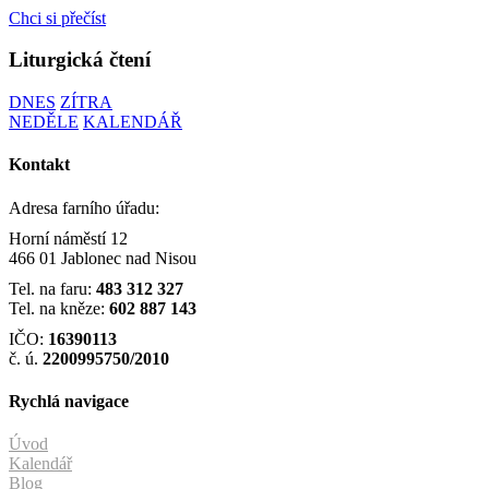
Chci si přečíst
Liturgická čtení
DNES
ZÍTRA
NEDĚLE
KALENDÁŘ
Kontakt
Adresa farního úřadu:
Horní náměstí 12
466 01 Jablonec nad Nisou
Tel. na faru:
483 312 327
Tel. na kněze:
602 887 143
IČO:
16390113
č. ú.
2200995750/2010
Rychlá navigace
Úvod
Kalendář
Blog