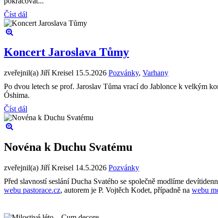
pokračovat...
Číst dál
Koncert Jaroslava Tůmy
zveřejnil(a) Jiří Kreisel
15.5.2026
Pozvánky
,
Varhany
Po dvou letech se prof. Jaroslav Tůma vrací do Jablonce k velkým k
Óshima.
Číst dál
Novéna k Duchu Svatému
zveřejnil(a) Jiří Kreisel
14.5.2026
Pozvánky
Před slavností seslání Ducha Svatého se společně modlíme devítiden
webu pastorace.cz
, autorem je P. Vojtěch Kodet, případně na
webu mo