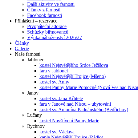
Další aktivity ve farnosti
Články z farnosti
Facebook farnosti
Přihlášení – rezervace
Prvopáteční adorace
Schůzky biřmovanců
Výuka náboženství 2026/27
Články
Galerie
Naše farnosti
Jablonec
kostel Nejsvětějšího Srdce Ježíšova
fara v Jablonci
kostel Nejsvětější Trojice (Mšeno)
kostel sv. Anny
kostel Panny Marie Pomocné (Nová Ves nad Niso
Janov
kostel sv. Jana Křtitele
fara v Janově nad Nisou – ubytování
kostel sv. Antonína Paduánského (Bedřichov)
Lučany
kostel Navštívení Panny Marie
Rychnov
kostel sv. Václava
kaple Nejsvětější Trojice (Rádlo)