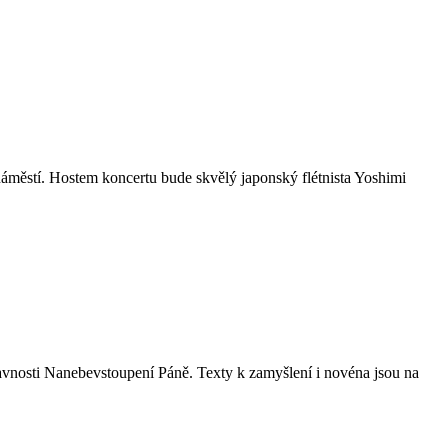
áměstí. Hostem koncertu bude skvělý japonský flétnista Yoshimi
avnosti Nanebevstoupení Páně. Texty k zamyšlení i novéna jsou na