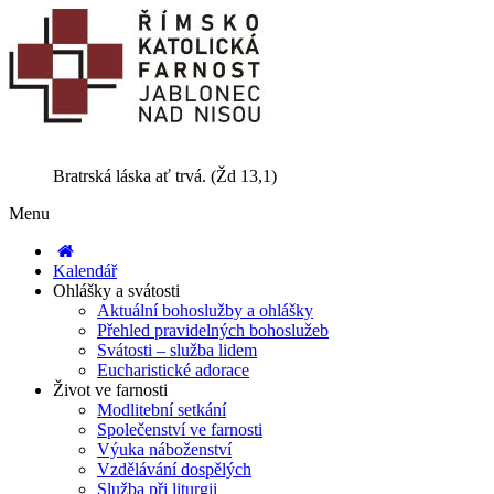
Bratrská láska ať trvá. (Žd 13,1)
Menu
Kalendář
Ohlášky a svátosti
Aktuální bohoslužby a ohlášky
Přehled pravidelných bohoslužeb
Svátosti – služba lidem
Eucharistické adorace
Život ve farnosti
Modlitební setkání
Společenství ve farnosti
Výuka náboženství
Vzdělávání dospělých
Služba při liturgii