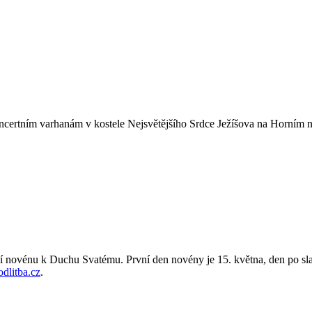
oncertním varhanám v kostele Nejsvětějšího Srdce Ježíšova na Horním n
ní novénu k Duchu Svatému. První den novény je 15. května, den po sl
dlitba.cz
.