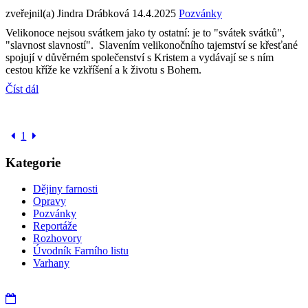
zveřejnil(a) Jindra Drábková
14.4.2025
Pozvánky
Velikonoce nejsou svátkem jako ty ostatní: je to "svátek svátků",
"slavnost slavností". Slavením velikonočního tajemství se křesťané
spojují v důvěrném společenství s Kristem a vydávají se s ním
cestou kříže ke vzkříšení a k životu s Bohem.
Číst dál
1
Kategorie
Dějiny farnosti
Opravy
Pozvánky
Reportáže
Rozhovory
Úvodník Farního listu
Varhany