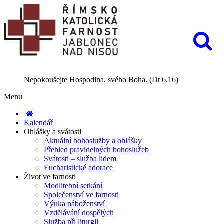
Nepokoušejte Hospodina, svého Boha. (Dt 6,16)
Menu
Kalendář
Ohlášky a svátosti
Aktuální bohoslužby a ohlášky
Přehled pravidelných bohoslužeb
Svátosti – služba lidem
Eucharistické adorace
Život ve farnosti
Modlitební setkání
Společenství ve farnosti
Výuka náboženství
Vzdělávání dospělých
Služba při liturgii