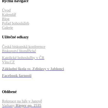
Rychlá navigace
Úvod
Kalendář
Blog
Pořad bohoslužeb
Galerie
Užitečné odkazy
Česká biskupská konference
Biskupství litoměřické
Katolické bohoslužby v ČR
Víra.CZ
Základní škola sv. Zdislavy v Jablonci
Facebook farnosti
Oblíbené
Rekreace na faře v Janově
Varhany
Rieger op. 2535