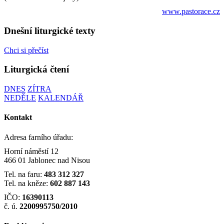
www.pastorace.cz
Dnešní liturgické texty
Chci si přečíst
Liturgická čtení
DNES
ZÍTRA
NEDĚLE
KALENDÁŘ
Kontakt
Adresa farního úřadu:
Horní náměstí 12
466 01 Jablonec nad Nisou
Tel. na faru:
483 312 327
Tel. na kněze:
602 887 143
IČO:
16390113
č. ú.
2200995750/2010