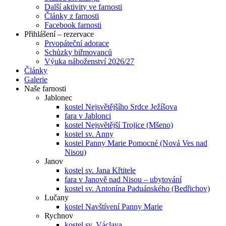
Další aktivity ve farnosti
Články z farnosti
Facebook farnosti
Přihlášení – rezervace
Prvopáteční adorace
Schůzky biřmovanců
Výuka náboženství 2026/27
Články
Galerie
Naše farnosti
Jablonec
kostel Nejsvětějšího Srdce Ježíšova
fara v Jablonci
kostel Nejsvětější Trojice (Mšeno)
kostel sv. Anny
kostel Panny Marie Pomocné (Nová Ves nad
Nisou)
Janov
kostel sv. Jana Křtitele
fara v Janově nad Nisou – ubytování
kostel sv. Antonína Paduánského (Bedřichov)
Lučany
kostel Navštívení Panny Marie
Rychnov
kostel sv. Václava