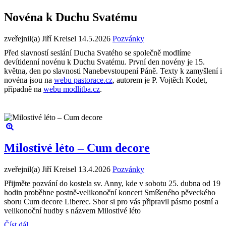
Novéna k Duchu Svatému
zveřejnil(a) Jiří Kreisel
14.5.2026
Pozvánky
Před slavností seslání Ducha Svatého se společně modlíme
devítidenní novénu k Duchu Svatému. První den novény je 15.
května, den po slavnosti Nanebevstoupení Páně. Texty k zamyšlení i
novéna jsou na
webu pastorace.cz
, autorem je P. Vojtěch Kodet,
případně na
webu modlitba.cz
.
Milostivé léto – Cum decore
zveřejnil(a) Jiří Kreisel
13.4.2026
Pozvánky
Přijměte pozvání do kostela sv. Anny, kde v sobotu 25. dubna od 19
hodin proběhne postně-velikonoční koncert Smíšeného pěveckého
sboru Cum decore Liberec. Sbor si pro vás připravil pásmo postní a
velikonoční hudby s názvem Milostivé léto
Číst dál