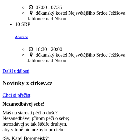
07:00 - 07:35
děkanský kostel Nejsvětějšího Srdce Ježíšova,
Jablonec nad Nisou
10
SRP
Adorace
18:30 - 20:00
děkanský kostel Nejsvětějšího Srdce Ježíšova,
Jablonec nad Nisou
Další události
Novinky z církev.cz
Chci si přečíst
Nezanedbávej sebe!
Máš na starosti péči o duše?
Nezanedbávej přitom péči o sebe;
nerozdávej se tak štědře druhým,
aby v tobě nic nezbylo pro tebe.
(Sv. Karel Boromejský)