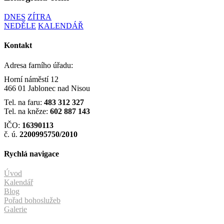
DNES
ZÍTRA
NEDĚLE
KALENDÁŘ
Kontakt
Adresa farního úřadu:
Horní náměstí 12
466 01 Jablonec nad Nisou
Tel. na faru:
483 312 327
Tel. na kněze:
602 887 143
IČO:
16390113
č. ú.
2200995750/2010
Rychlá navigace
Úvod
Kalendář
Blog
Pořad bohoslužeb
Galerie