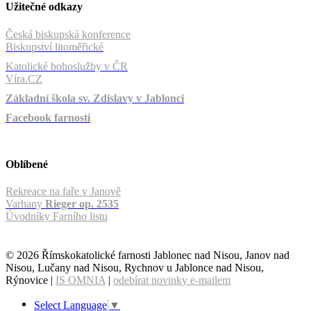
Užitečné odkazy
Česká biskupská konference
Biskupství litoměřické
Katolické bohoslužby v ČR
Víra.CZ
Základní škola sv. Zdislavy v Jablonci
Facebook farnosti
Oblíbené
Rekreace na faře v Janově
Varhany
Rieger op. 2535
Úvodníky Farního listu
© 2026 Římskokatolické farnosti Jablonec nad Nisou, Janov nad
Nisou, Lučany nad Nisou, Rychnov u Jablonce nad Nisou,
Rýnovice |
IS OMNIA
|
odebírat novinky e-mailem
Select Language
▼