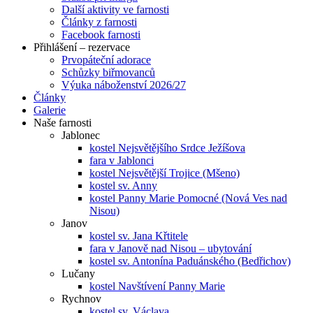
Další aktivity ve farnosti
Články z farnosti
Facebook farnosti
Přihlášení – rezervace
Prvopáteční adorace
Schůzky biřmovanců
Výuka náboženství 2026/27
Články
Galerie
Naše farnosti
Jablonec
kostel Nejsvětějšího Srdce Ježíšova
fara v Jablonci
kostel Nejsvětější Trojice (Mšeno)
kostel sv. Anny
kostel Panny Marie Pomocné (Nová Ves nad
Nisou)
Janov
kostel sv. Jana Křtitele
fara v Janově nad Nisou – ubytování
kostel sv. Antonína Paduánského (Bedřichov)
Lučany
kostel Navštívení Panny Marie
Rychnov
kostel sv. Václava