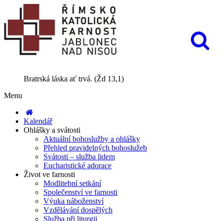
Bratrská láska ať trvá. (Žd 13,1)
Menu
Kalendář
Ohlášky a svátosti
Aktuální bohoslužby a ohlášky
Přehled pravidelných bohoslužeb
Svátosti – služba lidem
Eucharistické adorace
Život ve farnosti
Modlitební setkání
Společenství ve farnosti
Výuka náboženství
Vzdělávání dospělých
Služba při liturgii