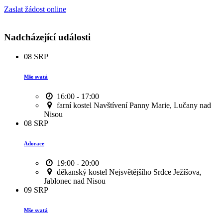
Zaslat žádost online
Nadcházející události
08
SRP
Mše svatá
16:00 - 17:00
farní kostel Navštívení Panny Marie, Lučany nad
Nisou
08
SRP
Adorace
19:00 - 20:00
děkanský kostel Nejsvětějšího Srdce Ježíšova,
Jablonec nad Nisou
09
SRP
Mše svatá