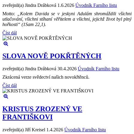
zveřejnil(a) Jindra Drábková
1.6.2026
Úvodník Farního listu
Motto:
„Kolem Davida se v jeskyni Adulám shromáždili všichni
utlačování, všichni stíhaní věřitelem a všichni, jejichž život byl plný
hořkosti“ (1Sam 22,1).
Číst dál
SLOVA NOVĚ POKŘTĚNÝCH
zveřejnil(a) Jindra Drábková
30.4.2026
Úvodník Farního listu
Zkrácená verze svědectví našich novokřtěnců.
Číst dál
KRISTUS ZROZENÝ VE
FRANTIŠKOVI
zveřejnil(a) Jiří Kreisel
1.4.2026
Úvodník Farního listu