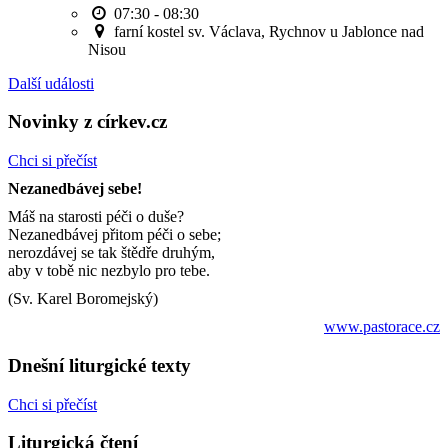
07:30 - 08:30
farní kostel sv. Václava, Rychnov u Jablonce nad
Nisou
Další události
Novinky z církev.cz
Chci si přečíst
Nezanedbávej sebe!
Máš na starosti péči o duše?
Nezanedbávej přitom péči o sebe;
nerozdávej se tak štědře druhým,
aby v tobě nic nezbylo pro tebe.
(Sv. Karel Boromejský)
www.pastorace.cz
Dnešní liturgické texty
Chci si přečíst
Liturgická čtení