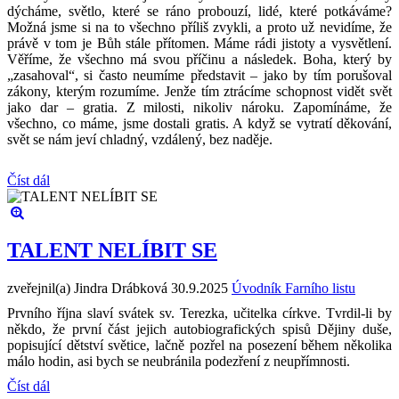
dýcháme, světlo, které se ráno probouzí, lidé, které potkáváme?
Možná jsme si na to všechno příliš zvykli, a proto už nevidíme, že
právě v tom je Bůh stále přítomen. Máme rádi jistoty a vysvětlení.
Věříme, že všechno má svou příčinu a následek. Boha, který by
„zasahoval“, si často neumíme představit – jako by tím porušoval
zákony, kterým rozumíme. Jenže tím ztrácíme schopnost vidět svět
jako dar – gratia. Z milosti, nikoliv nároku. Zapomínáme, že
všechno, co máme, jsme dostali gratis. A když se vytratí děkování,
svět se nám jeví chladný, vzdálený, bez naděje.
Číst dál
TALENT NELÍBIT SE
zveřejnil(a) Jindra Drábková
30.9.2025
Úvodník Farního listu
Prvního října slaví svátek sv. Terezka, učitelka církve. Tvrdil-li by
někdo, že první část jejich autobiografických spisů Dějiny duše,
popisující dětství světice, lačně pozřel na posezení během několika
málo hodin, asi bych se neubránila podezření z neupřímnosti.
Číst dál