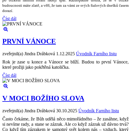
po brzkém ranním rorání rad
ě
ji spal. Ka
ž
dopádn
ě
doufá,
ž
e se v blízké
budoucnosti máte zlat
ě
, a v
ěř
í,
ž
e tam za vámi ze sv
ý
ch fialov
ý
ch dne
š
k
ů č
asem
dorazí.
Číst dál
PRVNÍ VÁNOCE
zveřejnil(a) Jindra Drábková
1.12.2025
Úvodník Farního listu
Rok je zase u konce a Vánoce se blíží. Budou to první Vánoce,
které prožiji jako pokřtěná katolička.
Číst dál
V MOCI BOŽÍHO SLOVA
zveřejnil(a) Jindra Drábková
30.10.2025
Úvodník Farního listu
Často čekáme, že Bůh udělá něco mimořádného – že zasáhne, když
si nevíme rady, a stane se zázrak. Ale co když zázrak už dávno trvá?
Co když tím zázrakem je samotný svět kolem nás – vzduch, který