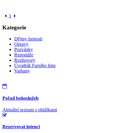
1
Kategorie
Dějiny farnosti
Opravy
Pozvánky
Reportáže
Rozhovory
Úvodník Farního listu
Varhany
Pořad bohoslužeb
Aktuální seznam s ohláškami
Rezervovat intenci