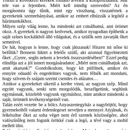
Tolom a következő kerekek rothadó leveleit a komposztálásra. Már
tele van a fejemben. Miért kell mindig szenvedni? Az én
morgásomra úgy tűnik, mint egy visszhang, visszatérnek a
gyerekeink szemrehányásai, amikor az embert elhúzzák a legótól a
házimunkákhoz.
Milyen szép világ lenne, ha mindenki azt csinálhatná, ami örömet
okoz. A gyerekek is nagyon kedvesek, amikor nyugodtan építhetik a
saját színes kockáikból álló világukat, és a szülők sem zavarják őket
semmivel.
De hát, hogyan is lenne, hogy csak játszanak! Hiszen mi nőne ki
belőlük? Bennem lüktet a felelős szülő, aki azonnal figyelmezteti
őket: „Gyere, segíts nekem a levelek összeszedésében!” Ezzel pedig
elindítja azt a jól ismert morgásáradatot: „Miért nem csinálhatjuk azt,
amit akarunk?” Gondolkodom, hogy kit püfölnek, amikor én
ennyire odaadó és engedelmes vagyok, nem félnék azt mondani,
hogy szívem és szájam szerint csendes és alázatos…
Amikor a gyerekeket sikerül a kertbe vinni, az nagyon szép. Mind
együtt vagyunk, senki sem morgolódik, beszélgetünk, segítünk
egymásnak, közelebb vagyunk egymáshoz, mint amikor mindenki a
saját, örömteli tevékenységeinél van.
Talán ezért vezette be a bölcs Anyaszentegyház a nagyböjtöt, hogy
gyermekeiből valami érdemlegeset neveljen a mennyei Atyjának, és
felkészítse őket az soha véget nem érő szentek közösségére, ahol
valószínűleg nem fogunk örökké csak a legó, a tévé vagy a mobil
mellett ülni.