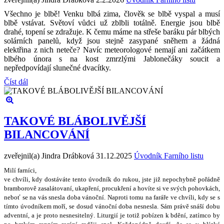
Všechno je blbě! Venku blbá zima, člověk se blbě vyspal a musí
blbě vstávat. Světoví vůdci už zblbli totálně. Energie jsou blbě
drahé, topení se zdražuje. K čemu máme na střeše baráku pár blbých
solárních panelů, když jsou stejně zasypané sněhem a žádná
elektřina z nich neteče? Navíc meteorologové nemají ani začátkem
blbého února s na kost zmrzlými Jablonečáky soucit a
nepředpovídají slunečné dvacítky.
Číst dál
TAKOVÉ BLÁBOLIVĚJŠÍ
BILANCOVÁNÍ
zveřejnil(a) Jindra Drábková
31.12.2025
Úvodník Farního listu
Milí farníci,
ve chvíli, kdy dostáváte tento úvodník do rukou, jste ji
ž
nepochybn
ě
po
ř
ádn
ě
bramborov
ě
zasalátovaní, ukap
ř
ení, procuk
ř
ení a hovíte si ve sv
ý
ch pohovkách,
nebo
ť
se na vás snesla doba váno
č
ní. Naproti tomu na fará
ř
e ve chvíli, kdy se s
tímto úvodníkem mo
ř
í, se dosud váno
č
ní doba nesnesla. Sám práv
ě
sná
š
í dobu
adventní, a je proto nesnesiteln
ý
. Liturgií je toti
ž
pobízen k bd
ě
ní, zatímco by