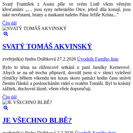
Svatý František z Assisi píše ve svém Listě všem věrným
křesťanům: „… jsou syny nebeského Otce, jehož díla konají, jsou
také nevěstami, bratry a matkami našeho Pána Ježíše Krista..."
Číst dál
SVATÝ TOMÁŠ AKVINSKÝ
zveřejnil(a) Jindra Drábková
27.2.2026
Úvodník Farního listu
Bylo to téma na růžencové setkání u paní Jarušky Kernerové.
Abych se na ně trochu připravil, dovolil jsem si v rámci vyležení
rýmičky během víkendu ten luxus skoro patnáct hodin času strávit
čtením článků a posloucháním videí o svatém Tomáši. Byl to krásný
zážitek, duchovní lázně, všem vřele doporučuji.
Číst dál
JE VŠECHNO BLBĚ?
zveřejnil(a) Jindra Drábková
2.2.2026
Úvodník Farního listu