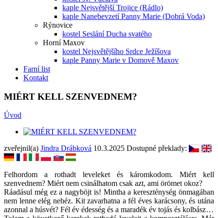
kaple Nejsvětější Trojice (Rádlo)
kaple Nanebevzetí Panny Marie (Dobrá Voda)
Rýnovice
kostel Seslání Ducha svatého
Horní Maxov
kostel Nejsvětějšího Srdce Ježíšova
kaple Panny Marie v Domově Maxov
Farní list
Kontakt
MIÉRT KELL SZENVEDNEM?
Úvod
zveřejnil(a)
Jindra Drábková
10.3.2025
Dostupné překlady:
Felhordom a rothadt leveleket és káromkodom. Miért kell
szenvednem? Miért nem csinálhatom csak azt, ami örömet okoz?
Ráadásul még ez a nagyböjt is! Mintha a kereszténység önmagában
nem lenne elég nehéz. Kit zavarhatna a fél éves karácsony, és utána
azonnal a húsvét? Fél év édesség és a maradék év tojás és kolbász…