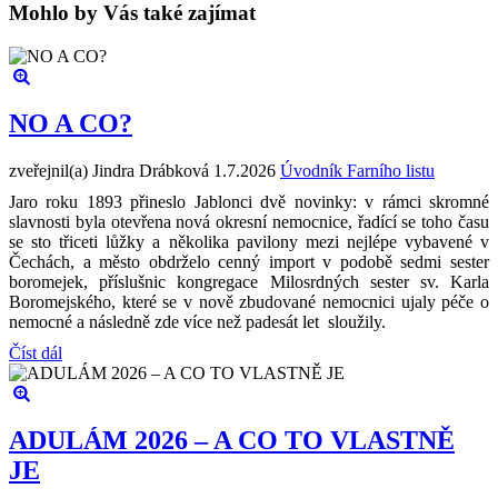
Mohlo by Vás také zajímat
NO A CO?
zveřejnil(a) Jindra Drábková
1.7.2026
Úvodník Farního listu
Jaro roku 1893 přineslo Jablonci dvě novinky: v rámci skromné
slavnosti byla otevřena nová okresní nemocnice, řadící se toho času
se sto třiceti lůžky a několika pavilony mezi nejlépe vybavené v
Čechách, a město obdrželo cenný import v podobě sedmi sester
boromejek, příslušnic kongregace Milosrdných sester sv. Karla
Boromejského, které se v nově zbudované nemocnici ujaly péče o
nemocné a následně zde více než padesát let sloužily.
Číst dál
ADULÁM 2026 – A CO TO VLASTNĚ
JE