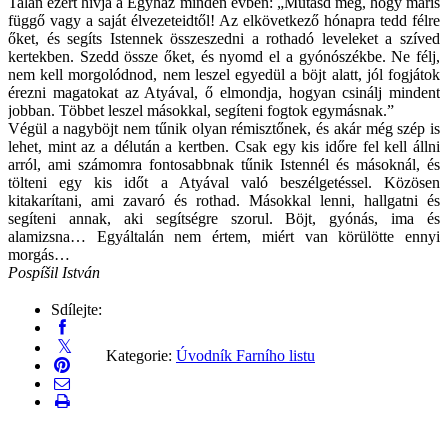
Talán ezért hívja a Egyház minden évben: „Mutasd meg, hogy máris
függő vagy a saját élvezeteidtől! Az elkövetkező hónapra tedd félre
őket, és segíts Istennek összeszedni a rothadó leveleket a szíved
kertekben. Szedd össze őket, és nyomd el a gyónószékbe. Ne félj,
nem kell morgolódnod, nem leszel egyedül a böjt alatt, jól fogjátok
érezni magatokat az Atyával, ő elmondja, hogyan csinálj mindent
jobban. Többet leszel másokkal, segíteni fogtok egymásnak.”
Végül a nagyböjt nem tűnik olyan rémisztőnek, és akár még szép is
lehet, mint az a délután a kertben. Csak egy kis időre fel kell állni
arról, ami számomra fontosabbnak tűnik Istennél és másoknál, és
tölteni egy kis időt a Atyával való beszélgetéssel. Közösen
kitakarítani, ami zavaró és rothad. Másokkal lenni, hallgatni és
segíteni annak, aki segítségre szorul. Böjt, gyónás, ima és
alamizsna… Egyáltalán nem értem, miért van körülötte ennyi
morgás…
Pospíšil István
Sdílejte:
Kategorie:
Úvodník Farního listu