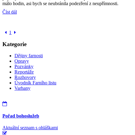
málo hodin, asi bych se neubránila podezření z neupřímnosti.
Číst dál
1
Kategorie
Dějiny farnosti
Opravy
Pozvánky
Reportáže
Rozhovory
Úvodník Farního listu
Varhany
Pořad bohoslužeb
Aktuální seznam s ohláškami