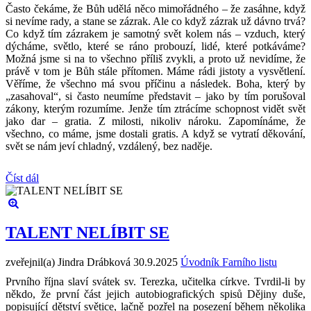
Často čekáme, že Bůh udělá něco mimořádného – že zasáhne, když
si nevíme rady, a stane se zázrak. Ale co když zázrak už dávno trvá?
Co když tím zázrakem je samotný svět kolem nás – vzduch, který
dýcháme, světlo, které se ráno probouzí, lidé, které potkáváme?
Možná jsme si na to všechno příliš zvykli, a proto už nevidíme, že
právě v tom je Bůh stále přítomen. Máme rádi jistoty a vysvětlení.
Věříme, že všechno má svou příčinu a následek. Boha, který by
„zasahoval“, si často neumíme představit – jako by tím porušoval
zákony, kterým rozumíme. Jenže tím ztrácíme schopnost vidět svět
jako dar – gratia. Z milosti, nikoliv nároku. Zapomínáme, že
všechno, co máme, jsme dostali gratis. A když se vytratí děkování,
svět se nám jeví chladný, vzdálený, bez naděje.
Číst dál
TALENT NELÍBIT SE
zveřejnil(a) Jindra Drábková
30.9.2025
Úvodník Farního listu
Prvního října slaví svátek sv. Terezka, učitelka církve. Tvrdil-li by
někdo, že první část jejich autobiografických spisů Dějiny duše,
popisující dětství světice, lačně pozřel na posezení během několika