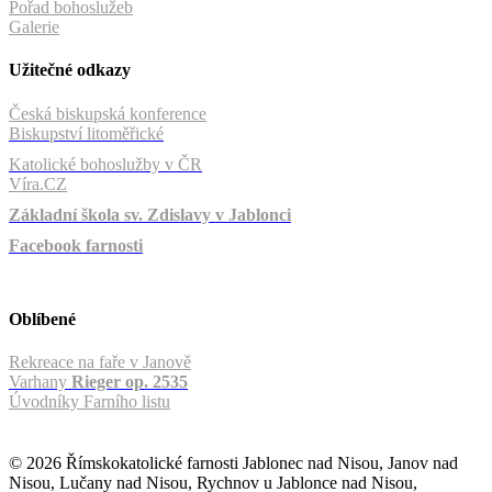
Pořad bohoslužeb
Galerie
Užitečné odkazy
Česká biskupská konference
Biskupství litoměřické
Katolické bohoslužby v ČR
Víra.CZ
Základní škola sv. Zdislavy v Jablonci
Facebook farnosti
Oblíbené
Rekreace na faře v Janově
Varhany
Rieger op. 2535
Úvodníky Farního listu
© 2026 Římskokatolické farnosti Jablonec nad Nisou, Janov nad
Nisou, Lučany nad Nisou, Rychnov u Jablonce nad Nisou,