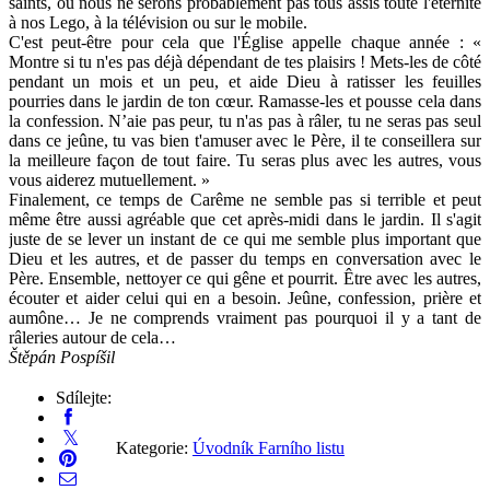
saints, où nous ne serons probablement pas tous assis toute l'éternité
à nos Lego, à la télévision ou sur le mobile.
C'est peut-être pour cela que l'Église appelle chaque année : «
Montre si tu n'es pas déjà dépendant de tes plaisirs ! Mets-les de côté
pendant un mois et un peu, et aide Dieu à ratisser les feuilles
pourries dans le jardin de ton cœur. Ramasse-les et pousse cela dans
la confession. N’aie pas peur, tu n'as pas à râler, tu ne seras pas seul
dans ce jeûne, tu vas bien t'amuser avec le Père, il te conseillera sur
la meilleure façon de tout faire. Tu seras plus avec les autres, vous
vous aiderez mutuellement. »
Finalement, ce temps de Carême ne semble pas si terrible et peut
même être aussi agréable que cet après-midi dans le jardin. Il s'agit
juste de se lever un instant de ce qui me semble plus important que
Dieu et les autres, et de passer du temps en conversation avec le
Père. Ensemble, nettoyer ce qui gêne et pourrit. Être avec les autres,
écouter et aider celui qui en a besoin. Jeûne, confession, prière et
aumône… Je ne comprends vraiment pas pourquoi il y a tant de
râleries autour de cela…
Štěpán Pospíšil
Sdílejte:
Kategorie:
Úvodník Farního listu