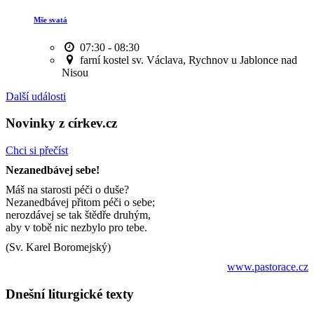
Mše svatá
07:30 - 08:30
farní kostel sv. Václava, Rychnov u Jablonce nad
Nisou
Další události
Novinky z církev.cz
Chci si přečíst
Nezanedbávej sebe!
Máš na starosti péči o duše?
Nezanedbávej přitom péči o sebe;
nerozdávej se tak štědře druhým,
aby v tobě nic nezbylo pro tebe.
(Sv. Karel Boromejský)
www.pastorace.cz
Dnešní liturgické texty