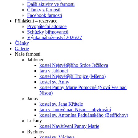
Další aktivity ve farnosti
Články z farnosti
Facebook farnosti
Přihlášení – rezervace
Prvopáteční adorace
Schůzky biřmovanců
Výuka náboženství 2026/27
Články
Galerie
Naše farnosti
Jablonec
kostel Nejsvětějšího Srdce Ježíšova
fara v Jablonci
kostel Nejsvětější Trojice (Mšeno)
kostel sv. Anny
kostel Panny Marie Pomocné (Nová Ves nad
Nisou)
Janov
kostel sv. Jana Křtitele
fara v Janově nad Nisou – ubytování
kostel sv. Antonína Paduánského (Bedřichov)
Lučany
kostel Navštívení Panny Marie
Rychnov
kostel sv. Václava