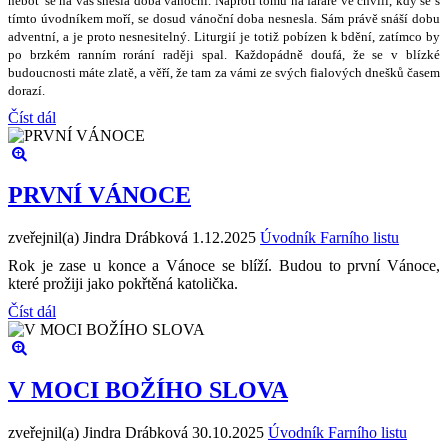
nebo
ť
se na vás snesla doba váno
č
ní. Naproti tomu na fará
ř
e ve chvíli, kdy se s
tímto úvodníkem mo
ř
í, se dosud váno
č
ní doba nesnesla. Sám práv
ě
sná
š
í dobu
adventní, a je proto nesnesiteln
ý
. Liturgií je toti
ž
pobízen k bd
ě
ní, zatímco by
po brzkém ranním rorání rad
ě
ji spal. Ka
ž
dopádn
ě
doufá,
ž
e se v blízké
budoucnosti máte zlat
ě
, a v
ěř
í,
ž
e tam za vámi ze sv
ý
ch fialov
ý
ch dne
š
k
ů č
asem
dorazí.
Číst dál
PRVNÍ VÁNOCE
zveřejnil(a) Jindra Drábková
1.12.2025
Úvodník Farního listu
Rok je zase u konce a Vánoce se blíží. Budou to první Vánoce,
které prožiji jako pokřtěná katolička.
Číst dál
V MOCI BOŽÍHO SLOVA
zveřejnil(a) Jindra Drábková
30.10.2025
Úvodník Farního listu