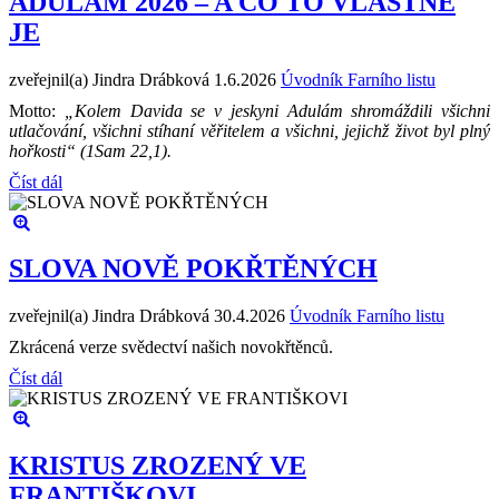
ADULÁM 2026 – A CO TO VLASTNĚ
JE
zveřejnil(a) Jindra Drábková
1.6.2026
Úvodník Farního listu
Motto:
„Kolem Davida se v jeskyni Adulám shromáždili všichni
utlačování, všichni stíhaní věřitelem a všichni, jejichž život byl plný
hořkosti“ (1Sam 22,1).
Číst dál
SLOVA NOVĚ POKŘTĚNÝCH
zveřejnil(a) Jindra Drábková
30.4.2026
Úvodník Farního listu
Zkrácená verze svědectví našich novokřtěnců.
Číst dál
KRISTUS ZROZENÝ VE
FRANTIŠKOVI