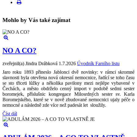
Mohlo by Vás také zajímat
NO A CO?
zveřejnil(a) Jindra Drábková
1.7.2026
Úvodník Farního listu
Jaro roku 1893 přineslo Jablonci dvě novinky: v rámci skromné
slavnosti byla otevřena nová okresní nemocnice, řadící se toho času
se sto třiceti lůžky a několika pavilony mezi nejlépe vybavené v
Čechách, a město obdrželo cenný import v podobě sedmi sester
boromejek, příslušnic kongregace Milosrdných sester sv. Karla
Boromejského, které se v nově zbudované nemocnici ujaly péče o
nemocné a následně zde více než padesát let sloužily.
Číst dál