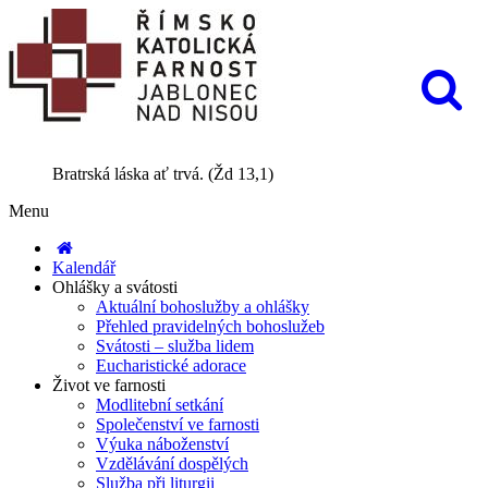
Bratrská láska ať trvá. (Žd 13,1)
Menu
Kalendář
Ohlášky a svátosti
Aktuální bohoslužby a ohlášky
Přehled pravidelných bohoslužeb
Svátosti – služba lidem
Eucharistické adorace
Život ve farnosti
Modlitební setkání
Společenství ve farnosti
Výuka náboženství
Vzdělávání dospělých
Služba při liturgii