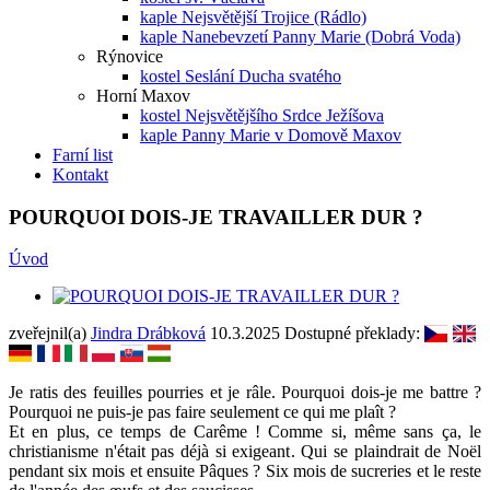
kaple Nejsvětější Trojice (Rádlo)
kaple Nanebevzetí Panny Marie (Dobrá Voda)
Rýnovice
kostel Seslání Ducha svatého
Horní Maxov
kostel Nejsvětějšího Srdce Ježíšova
kaple Panny Marie v Domově Maxov
Farní list
Kontakt
POURQUOI DOIS-JE TRAVAILLER DUR ?
Úvod
zveřejnil(a)
Jindra Drábková
10.3.2025
Dostupné překlady:
Je ratis des feuilles pourries et je râle. Pourquoi dois-je me battre ?
Pourquoi ne puis-je pas faire seulement ce qui me plaît ?
Et en plus, ce temps de Carême ! Comme si, même sans ça, le
christianisme n'était pas déjà si exigeant. Qui se plaindrait de Noël
pendant six mois et ensuite Pâques ? Six mois de sucreries et le reste