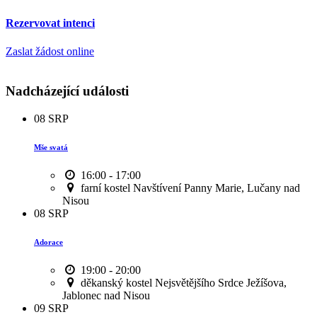
Rezervovat intenci
Zaslat žádost online
Nadcházející události
08
SRP
Mše svatá
16:00 - 17:00
farní kostel Navštívení Panny Marie, Lučany nad
Nisou
08
SRP
Adorace
19:00 - 20:00
děkanský kostel Nejsvětějšího Srdce Ježíšova,
Jablonec nad Nisou
09
SRP