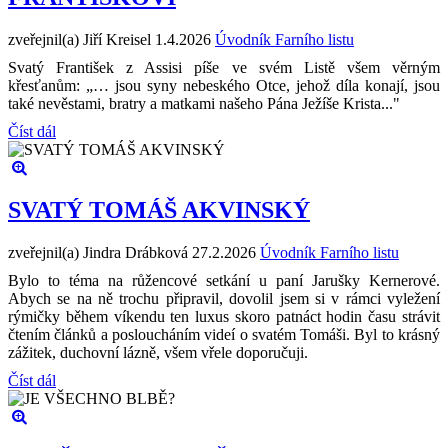
zveřejnil(a) Jiří Kreisel
1.4.2026
Úvodník Farního listu
Svatý František z Assisi píše ve svém Listě všem věrným
křesťanům: „… jsou syny nebeského Otce, jehož díla konají, jsou
také nevěstami, bratry a matkami našeho Pána Ježíše Krista..."
Číst dál
SVATÝ TOMÁŠ AKVINSKÝ
zveřejnil(a) Jindra Drábková
27.2.2026
Úvodník Farního listu
Bylo to téma na růžencové setkání u paní Jarušky Kernerové.
Abych se na ně trochu připravil, dovolil jsem si v rámci vyležení
rýmičky během víkendu ten luxus skoro patnáct hodin času strávit
čtením článků a posloucháním videí o svatém Tomáši. Byl to krásný
zážitek, duchovní lázně, všem vřele doporučuji.
Číst dál