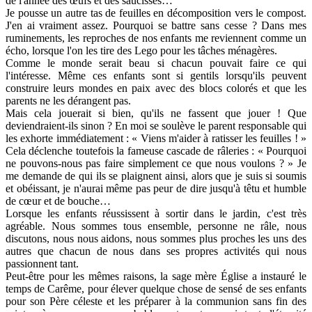
de l'année des œufs et des saucisses…
Je pousse un autre tas de feuilles en décomposition vers le compost.
J'en ai vraiment assez. Pourquoi se battre sans cesse ? Dans mes
ruminements, les reproches de nos enfants me reviennent comme un
écho, lorsque l'on les tire des Lego pour les tâches ménagères.
Comme le monde serait beau si chacun pouvait faire ce qui
l'intéresse. Même ces enfants sont si gentils lorsqu'ils peuvent
construire leurs mondes en paix avec des blocs colorés et que les
parents ne les dérangent pas.
Mais cela jouerait si bien, qu'ils ne fassent que jouer ! Que
deviendraient-ils sinon ? En moi se soulève le parent responsable qui
les exhorte immédiatement : « Viens m'aider à ratisser les feuilles ! »
Cela déclenche toutefois la fameuse cascade de râleries : « Pourquoi
ne pouvons-nous pas faire simplement ce que nous voulons ? » Je
me demande de qui ils se plaignent ainsi, alors que je suis si soumis
et obéissant, je n'aurai même pas peur de dire jusqu'à têtu et humble
de cœur et de bouche…
Lorsque les enfants réussissent à sortir dans le jardin, c'est très
agréable. Nous sommes tous ensemble, personne ne râle, nous
discutons, nous nous aidons, nous sommes plus proches les uns des
autres que chacun de nous dans ses propres activités qui nous
passionnent tant.
Peut-être pour les mêmes raisons, la sage mère Église a instauré le
temps de Carême, pour élever quelque chose de sensé de ses enfants
pour son Père céleste et les préparer à la communion sans fin des