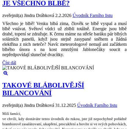
JE VŠECHNO BLBĚ?
zveřejnil(a) Jindra Drábková
2.2.2026
Úvodník Farního listu
Všechno je blbě! Venku blbá zima, člověk se blbě vyspal a musí
blbě vstávat. Světoví vůdci už zblbli totálně. Energie jsou blbě
drahé, topení se zdražuje. K čemu máme na střeše baráku pár blbých
solárních panelů, když jsou stejně zasypané sněhem a žádná
elektřina z nich neteče? Navíc meteorologové nemají ani začátkem
blbého února s na kost zmrzlými Jablonečáky soucit a
nepředpovídají slunečné dvacítky.
Číst dál
TAKOVÉ BLÁBOLIVĚJŠÍ
BILANCOVÁNÍ
zveřejnil(a) Jindra Drábková
31.12.2025
Úvodník Farního listu
Milí farníci,
ve chvíli, kdy dostáváte tento úvodník do rukou, jste ji
ž
nepochybn
ě
po
ř
ádn
ě
bramborov
ě
zasalátovaní, ukap
ř
ení, procuk
ř
ení a hovíte si ve sv
ý
ch pohovkách,