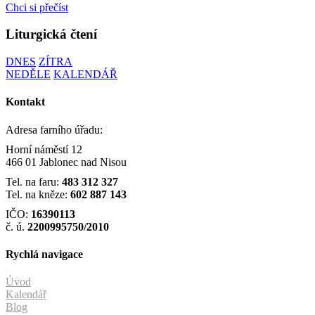
Chci si přečíst
Liturgická čtení
DNES
ZÍTRA
NEDĚLE
KALENDÁŘ
Kontakt
Adresa farního úřadu:
Horní náměstí 12
466 01 Jablonec nad Nisou
Tel. na faru:
483 312 327
Tel. na kněze:
602 887 143
IČO:
16390113
č. ú.
2200995750/2010
Rychlá navigace
Úvod
Kalendář
Blog