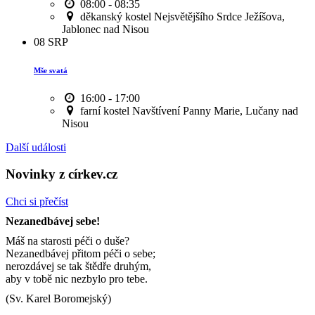
08:00 - 08:35
děkanský kostel Nejsvětějšího Srdce Ježíšova,
Jablonec nad Nisou
08
SRP
Mše svatá
16:00 - 17:00
farní kostel Navštívení Panny Marie, Lučany nad
Nisou
Další události
Novinky z církev.cz
Chci si přečíst
Nezanedbávej sebe!
Máš na starosti péči o duše?
Nezanedbávej přitom péči o sebe;
nerozdávej se tak štědře druhým,
aby v tobě nic nezbylo pro tebe.
(Sv. Karel Boromejský)