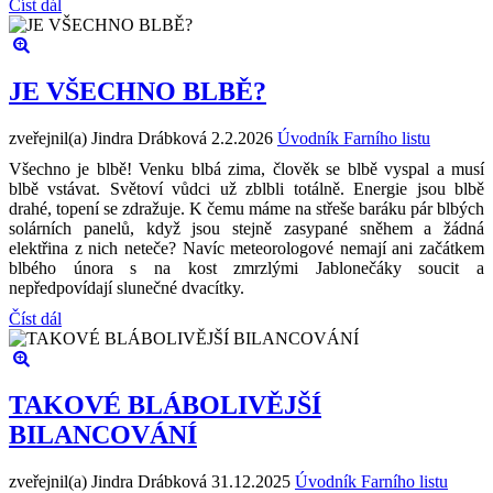
Číst dál
JE VŠECHNO BLBĚ?
zveřejnil(a) Jindra Drábková
2.2.2026
Úvodník Farního listu
Všechno je blbě! Venku blbá zima, člověk se blbě vyspal a musí
blbě vstávat. Světoví vůdci už zblbli totálně. Energie jsou blbě
drahé, topení se zdražuje. K čemu máme na střeše baráku pár blbých
solárních panelů, když jsou stejně zasypané sněhem a žádná
elektřina z nich neteče? Navíc meteorologové nemají ani začátkem
blbého února s na kost zmrzlými Jablonečáky soucit a
nepředpovídají slunečné dvacítky.
Číst dál
TAKOVÉ BLÁBOLIVĚJŠÍ
BILANCOVÁNÍ
zveřejnil(a) Jindra Drábková
31.12.2025
Úvodník Farního listu