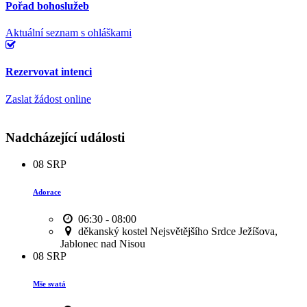
Pořad bohoslužeb
Aktuální seznam s ohláškami
Rezervovat intenci
Zaslat žádost online
Nadcházející události
08
SRP
Adorace
06:30 - 08:00
děkanský kostel Nejsvětějšího Srdce Ježíšova,
Jablonec nad Nisou
08
SRP
Mše svatá