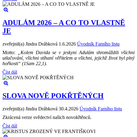
ADULÁM 2026 – A CO TO VLASTNĚ
JE
zveřejnil(a) Jindra Drábková
1.6.2026
Úvodník Farního listu
Motto:
„Kolem Davida se v jeskyni Adulám shromáždili všichni
utlačování, všichni stíhaní věřitelem a všichni, jejichž život byl plný
hořkosti“ (1Sam 22,1).
Číst dál
SLOVA NOVĚ POKŘTĚNÝCH
zveřejnil(a) Jindra Drábková
30.4.2026
Úvodník Farního listu
Zkrácená verze svědectví našich novokřtěnců.
Číst dál