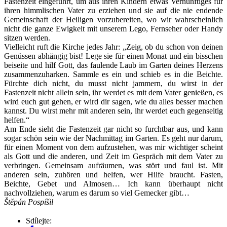
Fastenzeit eingeführt, um aus ihren Kindern etwas Vernünftiges für
ihren himmlischen Vater zu erziehen und sie auf die nie endende
Gemeinschaft der Heiligen vorzubereiten, wo wir wahrscheinlich
nicht die ganze Ewigkeit mit unserem Lego, Fernseher oder Handy
sitzen werden.
Vielleicht ruft die Kirche jedes Jahr: „Zeig, ob du schon von deinen
Genüssen abhängig bist! Lege sie für einen Monat und ein bisschen
beiseite und hilf Gott, das faulende Laub im Garten deines Herzens
zusammenzuharken. Sammle es ein und schieb es in die Beichte.
Fürchte dich nicht, du musst nicht jammern, du wirst in der
Fastenzeit nicht allein sein, ihr werdet es mit dem Vater genießen, es
wird euch gut gehen, er wird dir sagen, wie du alles besser machen
kannst. Du wirst mehr mit anderen sein, ihr werdet euch gegenseitig
helfen.“
Am Ende sieht die Fastenzeit gar nicht so furchtbar aus, und kann
sogar schön sein wie der Nachmittag im Garten. Es geht nur darum,
für einen Moment von dem aufzustehen, was mir wichtiger scheint
als Gott und die anderen, und Zeit im Gespräch mit dem Vater zu
verbringen. Gemeinsam aufräumen, was stört und faul ist. Mit
anderen sein, zuhören und helfen, wer Hilfe braucht. Fasten,
Beichte, Gebet und Almosen… Ich kann überhaupt nicht
nachvollziehen, warum es darum so viel Gemecker gibt…
Štěpán Pospíšil
Sdílejte: