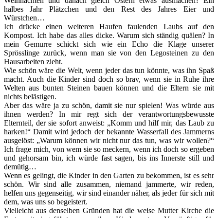
Weihnachten und danach gleich Ostern etwas ausmachen? Ein
halbes Jahr Plätzchen und den Rest des Jahres Eier und
Würstchen…
Ich drücke einen weiteren Haufen faulenden Laubs auf den
Kompost. Ich habe das alles dicke. Warum sich ständig quälen? In
mein Gemurre schickt sich wie ein Echo die Klage unserer
Sprösslinge zurück, wenn man sie von den Legosteinen zu den
Hausarbeiten zieht.
Wie schön wäre die Welt, wenn jeder das tun könnte, was ihn Spaß
macht. Auch die Kinder sind doch so brav, wenn sie in Ruhe ihre
Welten aus bunten Steinen bauen können und die Eltern sie mit
nichts belästigen.
Aber das wäre ja zu schön, damit sie nur spielen! Was würde aus
ihnen werden? In mir regt sich der verantwortungsbewusste
Elternteil, der sie sofort anweist: „Komm und hilf mir, das Laub zu
harken!“ Damit wird jedoch der bekannte Wasserfall des Jammerns
ausgelöst: „Warum können wir nicht nur das tun, was wir wollen?“
Ich frage mich, von wem sie so meckern, wenn ich doch so ergeben
und gehorsam bin, ich würde fast sagen, bis ins Innerste still und
demütig…
Wenn es gelingt, die Kinder in den Garten zu bekommen, ist es sehr
schön. Wir sind alle zusammen, niemand jammerte, wir reden,
helfen uns gegenseitig, wir sind einander näher, als jeder für sich mit
dem, was uns so begeistert.
Vielleicht aus denselben Gründen hat die weise Mutter Kirche die