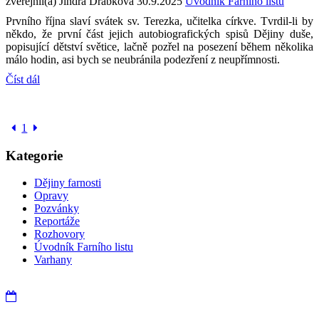
zveřejnil(a) Jindra Drábková
30.9.2025
Úvodník Farního listu
Prvního října slaví svátek sv. Terezka, učitelka církve. Tvrdil-li by
někdo, že první část jejich autobiografických spisů Dějiny duše,
popisující dětství světice, lačně pozřel na posezení během několika
málo hodin, asi bych se neubránila podezření z neupřímnosti.
Číst dál
1
Kategorie
Dějiny farnosti
Opravy
Pozvánky
Reportáže
Rozhovory
Úvodník Farního listu
Varhany