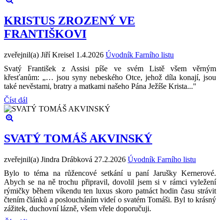
KRISTUS ZROZENÝ VE
FRANTIŠKOVI
zveřejnil(a) Jiří Kreisel
1.4.2026
Úvodník Farního listu
Svatý František z Assisi píše ve svém Listě všem věrným
křesťanům: „… jsou syny nebeského Otce, jehož díla konají, jsou
také nevěstami, bratry a matkami našeho Pána Ježíše Krista..."
Číst dál
SVATÝ TOMÁŠ AKVINSKÝ
zveřejnil(a) Jindra Drábková
27.2.2026
Úvodník Farního listu
Bylo to téma na růžencové setkání u paní Jarušky Kernerové.
Abych se na ně trochu připravil, dovolil jsem si v rámci vyležení
rýmičky během víkendu ten luxus skoro patnáct hodin času strávit
čtením článků a posloucháním videí o svatém Tomáši. Byl to krásný
zážitek, duchovní lázně, všem vřele doporučuji.