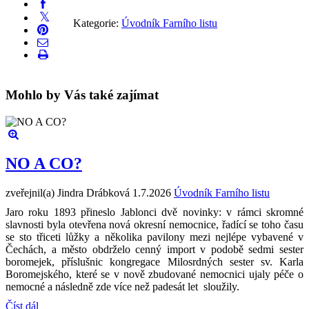
Kategorie:
Úvodník Farního listu
Mohlo by Vás také zajímat
NO A CO?
zveřejnil(a) Jindra Drábková
1.7.2026
Úvodník Farního listu
Jaro roku 1893 přineslo Jablonci dvě novinky: v rámci skromné
slavnosti byla otevřena nová okresní nemocnice, řadící se toho času
se sto třiceti lůžky a několika pavilony mezi nejlépe vybavené v
Čechách, a město obdrželo cenný import v podobě sedmi sester
boromejek, příslušnic kongregace Milosrdných sester sv. Karla
Boromejského, které se v nově zbudované nemocnici ujaly péče o
nemocné a následně zde více než padesát let sloužily.
Číst dál