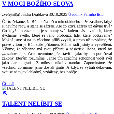
V MOCI BOŽÍHO SLOVA
zveřejnil(a) Jindra Drábková
30.10.2025
Úvodník Farního listu
Často čekáme, že Bůh udělá něco mimořádného – že zasáhne, když
si nevíme rady, a stane se zázrak. Ale co když zázrak už dávno trvá?
Co když tím zázrakem je samotný svět kolem nás – vzduch, který
dýcháme, světlo, které se ráno probouzí, lidé, které potkáváme?
Možná jsme si na to všechno příliš zvykli, a proto už nevidíme, že
právě v tom je Bůh stále přítomen. Máme rádi jistoty a vysvětlení.
Věříme, že všechno má svou příčinu a následek. Boha, který by
„zasahoval“, si často neumíme představit – jako by tím porušoval
zákony, kterým rozumíme. Jenže tím ztrácíme schopnost vidět svět
jako dar – gratia. Z milosti, nikoliv nároku. Zapomínáme, že
všechno, co máme, jsme dostali gratis. A když se vytratí děkování,
svět se nám jeví chladný, vzdálený, bez naděje.
Číst dál
TALENT NELÍBIT SE