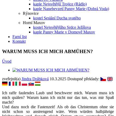
kaple Nejsvětější Trojice (Rádlo)
kaple Nanebevzetí Panny Marie (Dobrá Voda)
Rýnovice
kostel Seslání Ducha svatého
Horní Maxov
kostel Nejsvětějšího Srdce Ježíšova
kaple Panny Marie v Domově Maxov
Farní list
Kontakt
WARUM MUSS ICH MICH ABMÜHEN?
Úvod
zveřejnil(a)
Jindra Drábková
10.3.2025
Dostupné překlady:
Ich raffe faulendes Laub und beschwere mich. Warum muss ich
mich quälen? Warum kann ich nicht nur das tun, was mir Spaß
macht?
Und dazu noch die Fastenzeit! Als ob das Christentum ohne sie
nicht schon so anstrengend wäre. Wem würden halbjährige