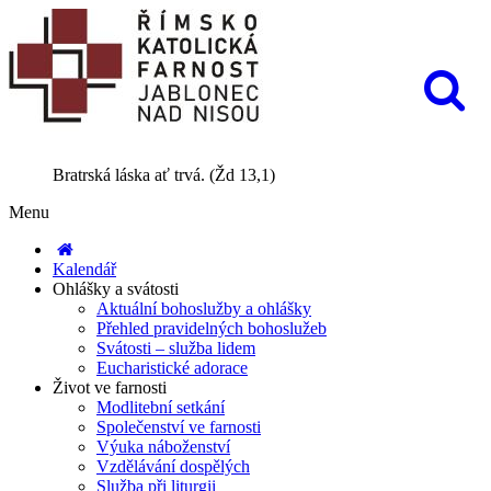
Bratrská láska ať trvá. (Žd 13,1)
Menu
Kalendář
Ohlášky a svátosti
Aktuální bohoslužby a ohlášky
Přehled pravidelných bohoslužeb
Svátosti – služba lidem
Eucharistické adorace
Život ve farnosti
Modlitební setkání
Společenství ve farnosti
Výuka náboženství
Vzdělávání dospělých
Služba při liturgii