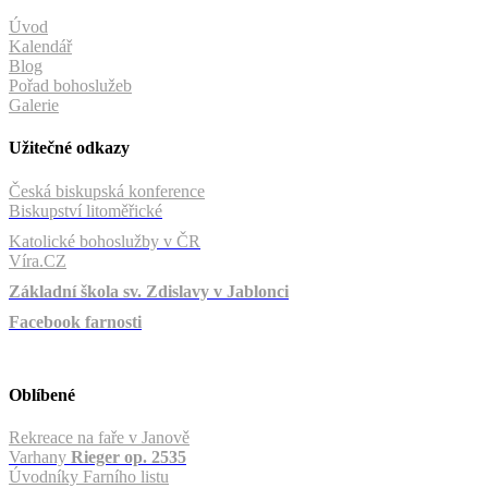
Úvod
Kalendář
Blog
Pořad bohoslužeb
Galerie
Užitečné odkazy
Česká biskupská konference
Biskupství litoměřické
Katolické bohoslužby v ČR
Víra.CZ
Základní škola sv. Zdislavy v Jablonci
Facebook farnosti
Oblíbené
Rekreace na faře v Janově
Varhany
Rieger op. 2535
Úvodníky Farního listu