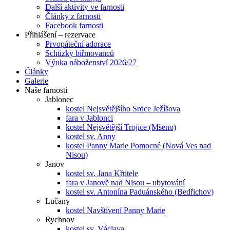
Další aktivity ve farnosti
Články z farnosti
Facebook farnosti
Přihlášení – rezervace
Prvopáteční adorace
Schůzky biřmovanců
Výuka náboženství 2026/27
Články
Galerie
Naše farnosti
Jablonec
kostel Nejsvětějšího Srdce Ježíšova
fara v Jablonci
kostel Nejsvětější Trojice (Mšeno)
kostel sv. Anny
kostel Panny Marie Pomocné (Nová Ves nad
Nisou)
Janov
kostel sv. Jana Křtitele
fara v Janově nad Nisou – ubytování
kostel sv. Antonína Paduánského (Bedřichov)
Lučany
kostel Navštívení Panny Marie
Rychnov
kostel sv. Václava