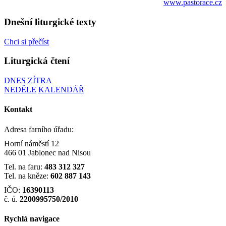
www.pastorace.cz
Dnešní liturgické texty
Chci si přečíst
Liturgická čtení
DNES
ZÍTRA
NEDĚLE
KALENDÁŘ
Kontakt
Adresa farního úřadu:
Horní náměstí 12
466 01 Jablonec nad Nisou
Tel. na faru:
483 312 327
Tel. na kněze:
602 887 143
IČO:
16390113
č. ú.
2200995750/2010
Rychlá navigace