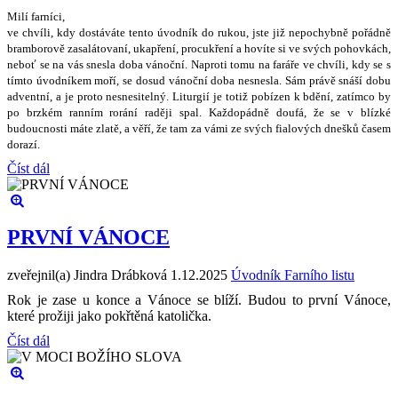
Milí farníci,
ve chvíli, kdy dostáváte tento úvodník do rukou, jste ji
ž
nepochybn
ě
po
ř
ádn
ě
bramborov
ě
zasalátovaní, ukap
ř
ení, procuk
ř
ení a hovíte si ve sv
ý
ch pohovkách,
nebo
ť
se na vás snesla doba váno
č
ní. Naproti tomu na fará
ř
e ve chvíli, kdy se s
tímto úvodníkem mo
ř
í, se dosud váno
č
ní doba nesnesla. Sám práv
ě
sná
š
í dobu
adventní, a je proto nesnesiteln
ý
. Liturgií je toti
ž
pobízen k bd
ě
ní, zatímco by
po brzkém ranním rorání rad
ě
ji spal. Ka
ž
dopádn
ě
doufá,
ž
e se v blízké
budoucnosti máte zlat
ě
, a v
ěř
í,
ž
e tam za vámi ze sv
ý
ch fialov
ý
ch dne
š
k
ů č
asem
dorazí.
Číst dál
PRVNÍ VÁNOCE
zveřejnil(a) Jindra Drábková
1.12.2025
Úvodník Farního listu
Rok je zase u konce a Vánoce se blíží. Budou to první Vánoce,
které prožiji jako pokřtěná katolička.
Číst dál