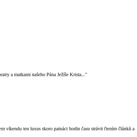
ratry a matkami našeho Pána Ježíše Krista..."
em víkendu ten luxus skoro patnáct hodin času strávit čtením článků a