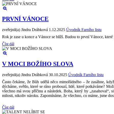
PRVNÍ VÁNOCE
zveřejnil(a) Jindra Drábková
1.12.2025
Úvodník Farního listu
Rok je zase u konce a Vánoce se blíží. Budou to první Vánoce, které p
Číst dál
V MOCI BOŽÍHO SLOVA
zveřejnil(a) Jindra Drábková
30.10.2025
Úvodník Farního listu
Často čekáme, že Bůh udělá něco mimořádného – že zasáhne, když s
dýcháme, světlo, které se ráno probouzí, lidé, které potkáváme? Možn
všechno má svou příčinu a následek. Boha, který by „zasahoval“, si
milosti, nikoliv nároku. Zapomínáme, že všechno, co máme, jsme dostal
Číst dál