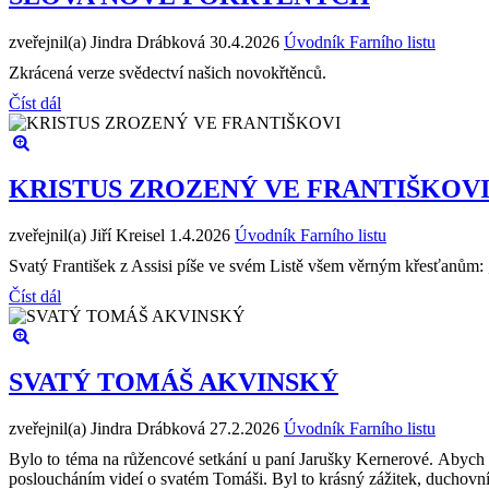
zveřejnil(a) Jindra Drábková
30.4.2026
Úvodník Farního listu
Zkrácená verze svědectví našich novokřtěnců.
Číst dál
KRISTUS ZROZENÝ VE FRANTIŠKOV
zveřejnil(a) Jiří Kreisel
1.4.2026
Úvodník Farního listu
Svatý František z Assisi píše ve svém Listě všem věrným křesťanům: „
Číst dál
SVATÝ TOMÁŠ AKVINSKÝ
zveřejnil(a) Jindra Drábková
27.2.2026
Úvodník Farního listu
Bylo to téma na růžencové setkání u paní Jarušky Kernerové. Abych se
posloucháním videí o svatém Tomáši. Byl to krásný zážitek, duchovní