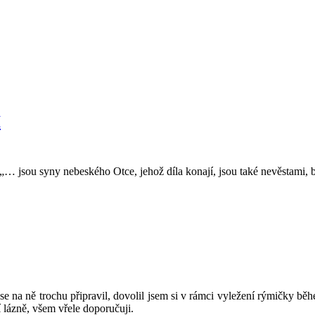
I
… jsou syny nebeského Otce, jehož díla konají, jsou také nevěstami, b
 na ně trochu připravil, dovolil jsem si v rámci vyležení rýmičky běh
 lázně, všem vřele doporučuji.