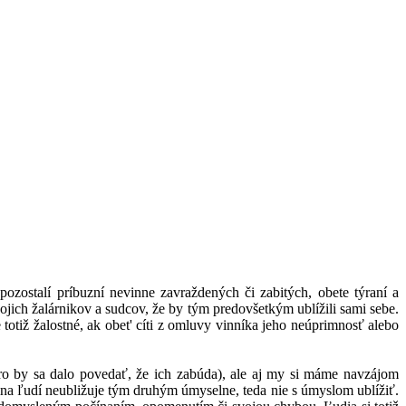
ozostalí príbuzní nevinne zavraždených či zabitých, obete týraní a
ich žalárnikov a sudcov, že by tým predovšetkým ublížili sami sebe.
totiž žalostné, ak obet' cíti z omluvy vinníka jeho neúprimnosť alebo
 by sa dalo povedať, že ich zabúda), ale aj my si máme navzájom
šina ľudí neubližuje tým druhým úmyselne, teda nie s úmyslom ublížiť.