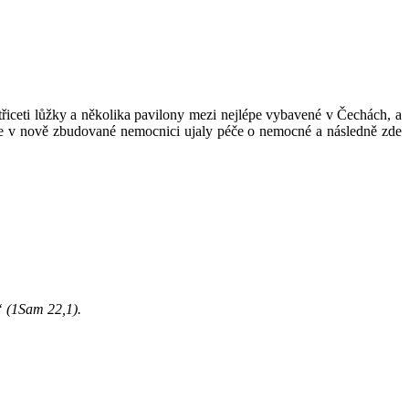
třiceti lůžky a několika pavilony mezi nejlépe vybavené v Čechách, a
 se v nově zbudované nemocnici ujaly péče o nemocné a následně zde
i“ (1Sam 22,1).