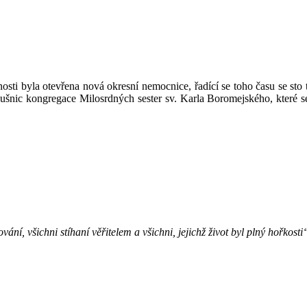
osti byla otevřena nová okresní nemocnice, řadící se toho času se sto 
lušnic kongregace Milosrdných sester sv. Karla Boromejského, které
ní, všichni stíhaní věřitelem a všichni, jejichž život byl plný hořkost