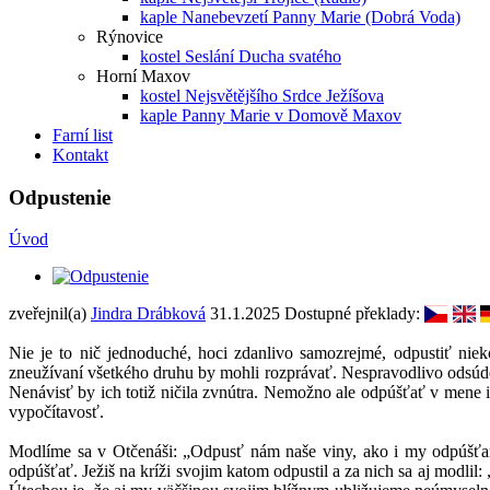
kaple Nanebevzetí Panny Marie (Dobrá Voda)
Rýnovice
kostel Seslání Ducha svatého
Horní Maxov
kostel Nejsvětějšího Srdce Ježíšova
kaple Panny Marie v Domově Maxov
Farní list
Kontakt
Odpustenie
Úvod
zveřejnil(a)
Jindra Drábková
31.1.2025
Dostupné překlady:
Nie je to nič jednoduché, hoci zdanlivo samozrejmé, odpustiť niek
zneužívaní všetkého druhu by mohli rozprávať. Nespravodlivo odsúde
Nenávisť by ich totiž ničila zvnútra. Nemožno ale odpúšťať v mene in
vypočítavosť.
Modlíme sa v Otčenáši: „Odpusť nám naše viny, ako i my odpúšťa
odpúšťať. Ježiš na kríži svojim katom odpustil a za nich sa aj modli