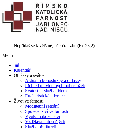
Nepřidáš se k většině, páchá-li zlo. (Ex 23,2)
Menu
Kalendář
Ohlášky a svátosti
Aktuální bohoslužby a ohlášky
Přehled pravidelných bohoslužeb
Svátosti – služba lidem
Eucharistické adorace
Život ve farnosti
Modlitební setkání
Společenství ve farnosti
Výuka náboženství
Vzdělávání dospělých
Služba při liturgii