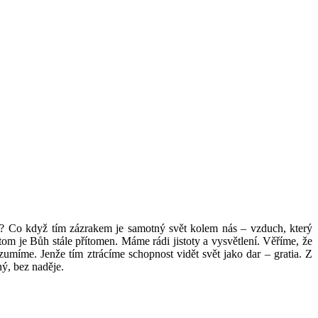
á? Co když tím zázrakem je samotný svět kolem nás – vzduch, který
tom je Bůh stále přítomen. Máme rádi jistoty a vysvětlení. Věříme, že
umíme. Jenže tím ztrácíme schopnost vidět svět jako dar – gratia. Z
ný, bez naděje.