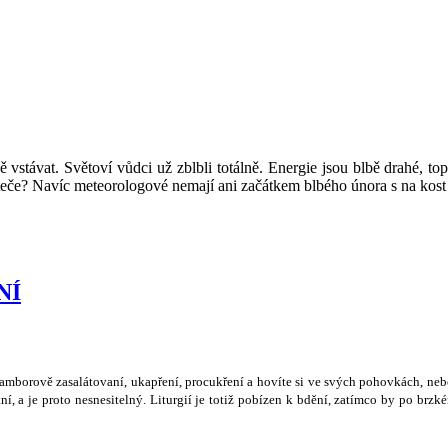
 vstávat. Světoví vůdci už zblbli totálně. Energie jsou blbě drahé, t
eteče? Navíc meteorologové nemají ani začátkem blbého února s na kost
NÍ
ramborov
ě
zasalátovaní, ukap
ř
ení, procuk
ř
ení a hovíte si ve sv
ý
ch pohovkách, neb
ní, a je proto nesnesiteln
ý
. Liturgií je toti
ž
pobízen k bd
ě
ní, zatímco by po brzké