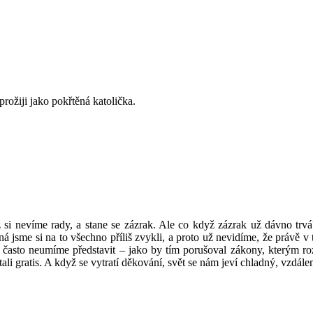
rožiji jako pokřtěná katolička.
i nevíme rady, a stane se zázrak. Ale co když zázrak už dávno trv
á jsme si na to všechno příliš zvykli, a proto už nevidíme, že právě v 
 často neumíme představit – jako by tím porušoval zákony, kterým roz
i gratis. A když se vytratí děkování, svět se nám jeví chladný, vzdále