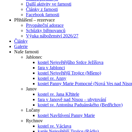
Další aktivity ve farnosti
Články z farnosti
Facebook farnosti
Přihlášení – rezervace
Prvopáteční adorace
Schůzky biřmovanců
Výuka náboženství 2026/27
Články
Galerie
Naše farnosti
Jablonec
kostel Nejsvětějšího Srdce Ježíšova
fara v Jablonci
kostel Nejsvětější Trojice (Mšeno)
kostel sv. Anny
kostel Panny Marie Pomocné (Nová Ves nad Niso
Janov
kostel sv. Jana Křtitele
fara v Janově nad Nisou – ubytování
kostel sv. Antonína Paduánského (Bedřichov)
Lučany
kostel Navštívení Panny Marie
Rychnov
kostel sv. Václava
kaple Nejsvětější Trojice (Rádlo)