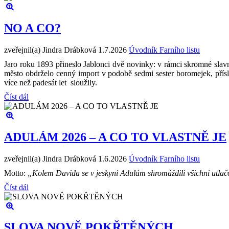
NO A CO?
zveřejnil(a) Jindra Drábková
1.7.2026
Úvodník Farního listu
Jaro roku 1893 přineslo Jablonci dvě novinky: v rámci skromné slavn
město obdrželo cenný import v podobě sedmi sester boromejek, přís
více než padesát let sloužily.
Číst dál
ADULÁM 2026 – A CO TO VLASTNĚ JE
zveřejnil(a) Jindra Drábková
1.6.2026
Úvodník Farního listu
Motto:
„Kolem Davida se v jeskyni Adulám shromáždili všichni utlačová
Číst dál
SLOVA NOVĚ POKŘTĚNÝCH