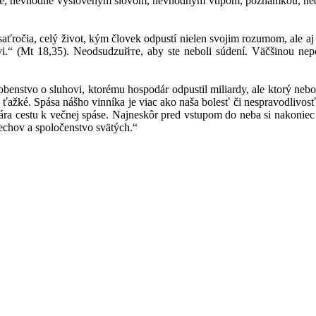
lne, nevhodne vysloveným slovom, nevhodným vtipom, poznámkou, ned
esaťročia, celý život, kým človek odpustí nielen svojim rozumom, ale aj
i.“ (Mt 18,35). Neodsudzuйте, aby ste neboli súdení. Väčšinou nepo
enstvo o sluhovi, ktorému hospodár odpustil miliardy, ale ktorý neb
 ťažké. Spása nášho vinníka je viac ako naša bolesť či nespravodlivosť
ra cestu k večnej spáse. Najneskôr pred vstupom do neba si nakoniec 
echov a spoločenstvo svätých.“