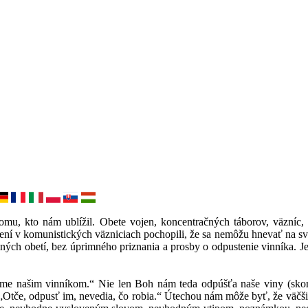
omu, kto nám ublížil. Obete vojen, koncentračných táborov, väzníc, p
ní v komunistických väzniciach pochopili, že sa nemôžu hnevať na svoj
ých obetí, bez úprimného priznania a prosby o odpustenie vinníka. Je 
me našim vinníkom.“ Nie len Boh nám teda odpúšťa naše viny (skoro
l: „Otče, odpusť im, nevedia, čo robia.“ Útechou nám môže byť, že väč