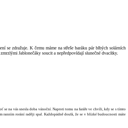
opení se zdražuje. K čemu máme na střeše baráku pár blbých solárních
 zmrzlými Jablonečáky soucit a nepředpovídají slunečné dvacítky.
o
ť
se na vás snesla doba váno
č
ní. Naproti tomu na fará
ř
e ve chvíli, kdy se s tímto
m ranním rorání rad
ě
ji spal. Ka
ž
dopádn
ě
doufá,
ž
e se v blízké budoucnosti máte