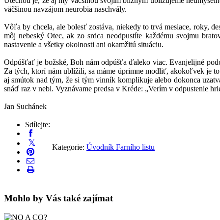
Útechou je, že aj my väčšinou svojim blížnym ubližujeme neúmyse
väčšinou navzájom neurobia naschvály.
Vôľa by chcela, ale bolesť zostáva, niekedy to trvá mesiace, roky, d
môj nebeský Otec, ak zo srdca neodpustíte každému svojmu bratov
nastavenie a všetky okolnosti ani okamžitú situáciu.
Odpúšťať je božské, Boh nám odpúšťa ďaleko viac. Evanjelijné podob
Za tých, ktorí nám ublížili, sa máme úprimne modliť, akokoľvek je to
aj smútok nad tým, že si tým vinník komplikuje alebo dokonca uzatvá
snáď raz v nebi. Vyznávame predsa v Kréde: „Verím v odpustenie hri
Jan Suchánek
Sdílejte:
Kategorie:
Úvodník Farního listu
Mohlo by Vás také zajímat