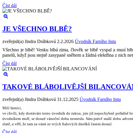
Číst dál
JE VŠECHNO BLBĚ?
zveřejnil(a) Jindra Drábková
2.2.2026
Úvodník Farního listu
Všechno je blbě! Venku blbá zima, člověk se blbě vyspal a musí blbě
panelů, když jsou stejně zasypané sněhem a žádná elektřina z nich n
Číst dál
TAKOVÉ BLÁBOLIVĚJŠÍ BILANCOVÁ
zveřejnil(a) Jindra Drábková
31.12.2025
Úvodník Farního listu
Milí farníci,
ve chvíli, kdy dostáváte tento úvodník do rukou, jste ji
ž
nepochybn
ě
po
ř
ádn
ě
b
úvodníkem mo
ř
í, se dosud váno
č
ní doba nesnesla. Sám práv
ě
sná
š
í dobu advent
zlat
ě
, a v
ěř
í,
ž
e tam za vámi ze sv
ý
ch fialov
ý
ch dne
š
k
ů č
asem dorazí.
Číst dál