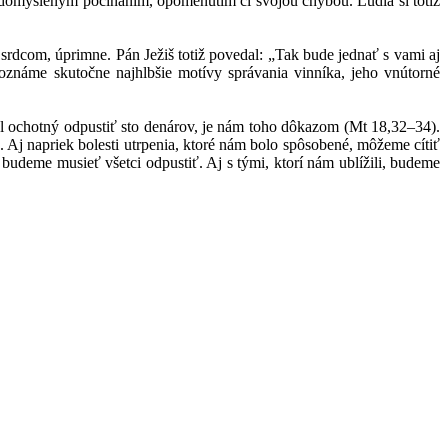
omysleným počínaním, opomenutím či svojou chybou. Ľudia si totiž
 srdcom, úprimne. Pán Ježiš totiž povedal: „Tak bude jednať s vami aj
známe skutočne najhlbšie motívy správania vinníka, jeho vnútorné
ol ochotný odpustiť sto denárov, je nám toho dôkazom (Mt 18,32–34).
. Aj napriek bolesti utrpenia, ktoré nám bolo spôsobené, môžeme cítiť
budeme musieť všetci odpustiť. Aj s tými, ktorí nám ublížili, budeme