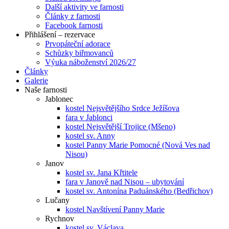
Další aktivity ve farnosti
Články z farnosti
Facebook farnosti
Přihlášení – rezervace
Prvopáteční adorace
Schůzky biřmovanců
Výuka náboženství 2026/27
Články
Galerie
Naše farnosti
Jablonec
kostel Nejsvětějšího Srdce Ježíšova
fara v Jablonci
kostel Nejsvětější Trojice (Mšeno)
kostel sv. Anny
kostel Panny Marie Pomocné (Nová Ves nad
Nisou)
Janov
kostel sv. Jana Křtitele
fara v Janově nad Nisou – ubytování
kostel sv. Antonína Paduánského (Bedřichov)
Lučany
kostel Navštívení Panny Marie
Rychnov
kostel sv. Václava