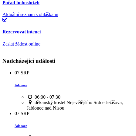
Pořad bohoslužeb
Aktuální seznam s ohláškami
Rezervovat intenci
Zaslat žádost online
Nadcházející události
07
SRP
Adorace
06:00 - 07:30
děkanský kostel Nejsvětějšího Srdce Ježíšova,
Jablonec nad Nisou
07
SRP
Adorace