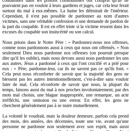
condamnés dans les prisons communistes ont compris qu'ils ne
pouvaient pas en vouloir à leurs gardiens et juges, car cela leur ferait
surtout du mal à eux-mêmes. La haine les détruirait de l'intérieur.
Cependant, il n'est pas possible de pardonner au nom d'autres
victimes, sans une véritable confession et une demande de pardon de
la part du coupable. Il est en effet triste si la victime ressent dans les
excuses du coupable son insincérité ou son calcul.
Nous prions dans le Notre Père : « Pardonnez-nous nos offenses,
comme nous pardonnons aussi à ceux qui nous ont offensés. » Non
seulement Dieu nous pardonne nos offenses (on pourrait presque
dire qu'il les oublie), mais nous devons aussi nous pardonner les uns
aux autres. Jésus a pardonné à ceux qui l'ont crucifié et a prié pour
eux : « Père, pardonne-leur, car ils ne savent pas ce qu'ils font. »
Cela peut nous réconforter de savoir que la majorité des gens ne
blessent pas les autres intentionnellement, c'est-à-dire sans vouloir
faire de mal. Cela réconforte de savoir que nous, la plupart du
temps, faisons aussi du mal à nos proches involontairement, par des
mots mal choisis, une blague inappropriée, une remarque, un acte
irréfléchi, une omission ou une erreur. En effet, les gens ne
cherchent généralement pas à se nuire mutuellement.
La volonté le voudrait, mais la douleur demeure, parfois cela prend
des mois, des années, des décennies, toute une vie, avant qu'une
personne ne pardonne non seulement avec son esprit, mais aussi