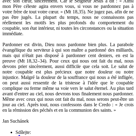
avec son cœur, sincèrement. Car le Seigneur Jésus a dit : « Ainsi
mon Père céleste agira envers vous, si vous ne pardonnez pas à
votre frère de tout votre cœur. » (Mt 18,35). Ne jugez pas, afin de ne
pas être jugés. La plupart du temps, nous ne connaissons pas
réellement les motifs les plus profonds du comportement du
coupable, son état intérieur, ni toutes les circonstances ou la situation
immédiate.
Pardonner est divin, Dieu nous pardonne bien plus. La parabole
évangélique du serviteur à qui son maître a pardonné des milliards,
mais qui n'était pas disposé à pardonner cent deniers, en est la
preuve (Mt 18,32–34). Pour ceux qui nous ont fait du mal, nous
devons prier sincèrement, aussi difficile que cela soit. Le salut de
notre coupable est plus précieux que notre douleur ou notre
injustice. Malgré la douleur de la souffrance qui nous a été infligée,
on peut aussi ressentir de la tristesse à l'idée que le coupable
complique ou ferme même sa voie vers le salut éternel. Au plus tard
avant d'entrer au ciel, nous devrons tous finalement nous pardonner.
Même avec ceux qui nous ont fait du mal, nous serons peut-être un
jour au ciel. Après tout, nous confessons dans le Credo : « Je crois
en la rémission des péchés et en la communion des saints. »
Jan Suchánek
Sdílejte: