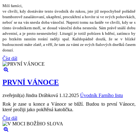
Milí farníci,
ve chvíli, kdy dostáváte tento úvodník do rukou, jste ji
ž
nepochybn
ě
po
ř
ádn
ě
bramborov
ě
zasalátovaní, ukap
ř
ení, procuk
ř
ení a hovíte si ve sv
ý
ch pohovkách,
nebo
ť
se na vás snesla doba váno
č
ní. Naproti tomu na fará
ř
e ve chvíli, kdy se s
tímto úvodníkem mo
ř
í, se dosud váno
č
ní doba nesnesla. Sám práv
ě
sná
š
í dobu
adventní, a je proto nesnesiteln
ý
. Liturgií je toti
ž
pobízen k bd
ě
ní, zatímco by
po brzkém ranním rorání rad
ě
ji spal. Ka
ž
dopádn
ě
doufá,
ž
e se v blízké
budoucnosti máte zlat
ě
, a v
ěř
í,
ž
e tam za vámi ze sv
ý
ch fialov
ý
ch dne
š
k
ů č
asem
dorazí.
Číst dál
PRVNÍ VÁNOCE
zveřejnil(a) Jindra Drábková
1.12.2025
Úvodník Farního listu
Rok je zase u konce a Vánoce se blíží. Budou to první Vánoce,
které prožiji jako pokřtěná katolička.
Číst dál