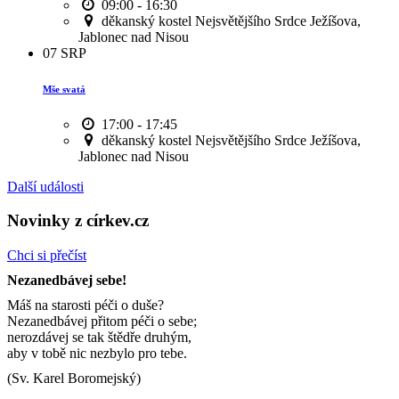
09:00 - 16:30
děkanský kostel Nejsvětějšího Srdce Ježíšova,
Jablonec nad Nisou
07
SRP
Mše svatá
17:00 - 17:45
děkanský kostel Nejsvětějšího Srdce Ježíšova,
Jablonec nad Nisou
Další události
Novinky z církev.cz
Chci si přečíst
Nezanedbávej sebe!
Máš na starosti péči o duše?
Nezanedbávej přitom péči o sebe;
nerozdávej se tak štědře druhým,
aby v tobě nic nezbylo pro tebe.
(Sv. Karel Boromejský)