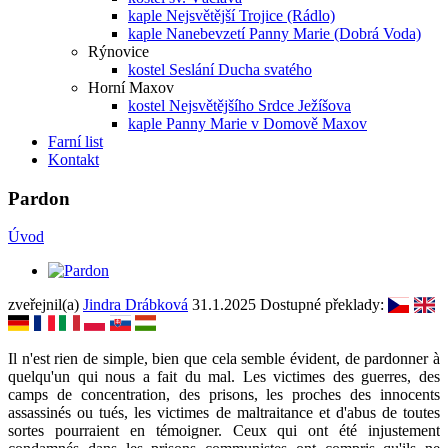
kaple Nejsvětější Trojice (Rádlo)
kaple Nanebevzetí Panny Marie (Dobrá Voda)
Rýnovice
kostel Seslání Ducha svatého
Horní Maxov
kostel Nejsvětějšího Srdce Ježíšova
kaple Panny Marie v Domově Maxov
Farní list
Kontakt
Pardon
Úvod
zveřejnil(a)
Jindra Drábková
31.1.2025
Dostupné překlady:
Il n'est rien de simple, bien que cela semble évident, de pardonner à
quelqu'un qui nous a fait du mal. Les victimes des guerres, des
camps de concentration, des prisons, les proches des innocents
assassinés ou tués, les victimes de maltraitance et d'abus de toutes
sortes pourraient en témoigner. Ceux qui ont été injustement