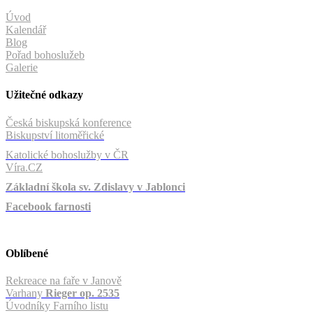
Úvod
Kalendář
Blog
Pořad bohoslužeb
Galerie
Užitečné odkazy
Česká biskupská konference
Biskupství litoměřické
Katolické bohoslužby v ČR
Víra.CZ
Základní škola sv. Zdislavy v Jablonci
Facebook farnosti
Oblíbené
Rekreace na faře v Janově
Varhany
Rieger op. 2535
Úvodníky Farního listu