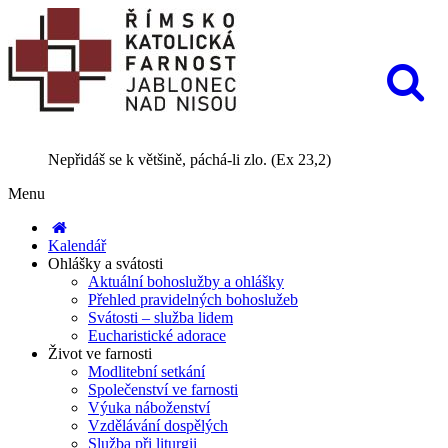
Nepřidáš se k většině, páchá-li zlo. (Ex 23,2)
Menu
Kalendář
Ohlášky a svátosti
Aktuální bohoslužby a ohlášky
Přehled pravidelných bohoslužeb
Svátosti – služba lidem
Eucharistické adorace
Život ve farnosti
Modlitební setkání
Společenství ve farnosti
Výuka náboženství
Vzdělávání dospělých
Služba při liturgii