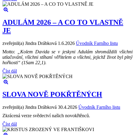
ADULÁM 2026 – A CO TO VLASTNĚ
JE
zveřejnil(a) Jindra Drábková
1.6.2026
Úvodník Farního listu
Motto:
„Kolem Davida se v jeskyni Adulám shromáždili všichni
utlačování, všichni stíhaní věřitelem a všichni, jejichž život byl plný
hořkosti“ (1Sam 22,1).
Číst dál
SLOVA NOVĚ POKŘTĚNÝCH
zveřejnil(a) Jindra Drábková
30.4.2026
Úvodník Farního listu
Zkrácená verze svědectví našich novokřtěnců.
Číst dál