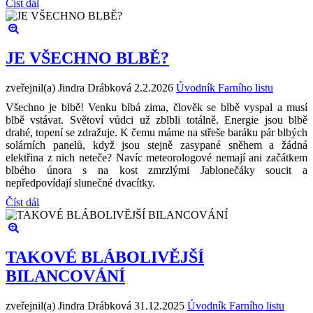
Číst dál
JE VŠECHNO BLBĚ?
zveřejnil(a) Jindra Drábková
2.2.2026
Úvodník Farního listu
Všechno je blbě! Venku blbá zima, člověk se blbě vyspal a musí
blbě vstávat. Světoví vůdci už zblbli totálně. Energie jsou blbě
drahé, topení se zdražuje. K čemu máme na střeše baráku pár blbých
solárních panelů, když jsou stejně zasypané sněhem a žádná
elektřina z nich neteče? Navíc meteorologové nemají ani začátkem
blbého února s na kost zmrzlými Jablonečáky soucit a
nepředpovídají slunečné dvacítky.
Číst dál
TAKOVÉ BLÁBOLIVĚJŠÍ
BILANCOVÁNÍ
zveřejnil(a) Jindra Drábková
31.12.2025
Úvodník Farního listu