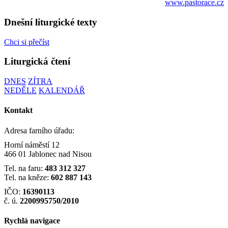
www.pastorace.cz
Dnešní liturgické texty
Chci si přečíst
Liturgická čtení
DNES
ZÍTRA
NEDĚLE
KALENDÁŘ
Kontakt
Adresa farního úřadu:
Horní náměstí 12
466 01 Jablonec nad Nisou
Tel. na faru:
483 312 327
Tel. na kněze:
602 887 143
IČO:
16390113
č. ú.
2200995750/2010
Rychlá navigace