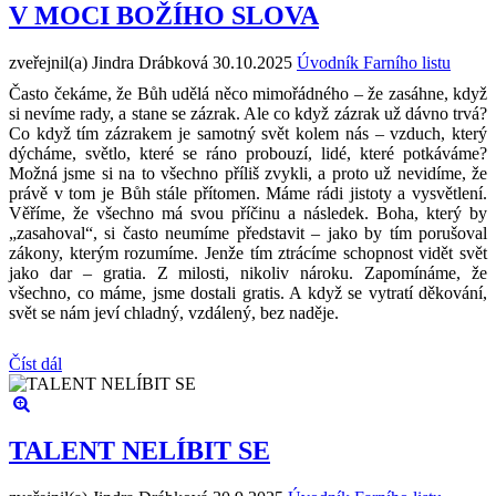
V MOCI BOŽÍHO SLOVA
zveřejnil(a) Jindra Drábková
30.10.2025
Úvodník Farního listu
Často čekáme, že Bůh udělá něco mimořádného – že zasáhne, když
si nevíme rady, a stane se zázrak. Ale co když zázrak už dávno trvá?
Co když tím zázrakem je samotný svět kolem nás – vzduch, který
dýcháme, světlo, které se ráno probouzí, lidé, které potkáváme?
Možná jsme si na to všechno příliš zvykli, a proto už nevidíme, že
právě v tom je Bůh stále přítomen. Máme rádi jistoty a vysvětlení.
Věříme, že všechno má svou příčinu a následek. Boha, který by
„zasahoval“, si často neumíme představit – jako by tím porušoval
zákony, kterým rozumíme. Jenže tím ztrácíme schopnost vidět svět
jako dar – gratia. Z milosti, nikoliv nároku. Zapomínáme, že
všechno, co máme, jsme dostali gratis. A když se vytratí děkování,
svět se nám jeví chladný, vzdálený, bez naděje.
Číst dál
TALENT NELÍBIT SE