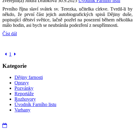
zveřejnil(a) Jindra Drábková
30.9.2025
Úvodník Farního listu
Prvního října slaví svátek sv. Terezka, učitelka církve. Tvrdil-li by
někdo, že první část jejich autobiografických spisů Dějiny duše,
popisující dětství světice, lačně pozřel na posezení během několika
málo hodin, asi bych se neubránila podezření z neupřímnosti.
Číst dál
1
Kategorie
Dějiny farnosti
Opravy
Pozvánky
Reportáže
Rozhovory
Úvodník Farního listu
Varhany