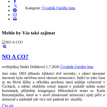
Kategorie:
Úvodník Farního listu
Mohlo by Vás také zajímat
NO A CO?
zveřejnil(a) Jindra Drábková
1.7.2026
Úvodník Farního listu
Jaro roku 1893 přineslo Jablonci dvě novinky: v rámci skromné
slavnosti byla otevřena nová okresní nemocnice, řadící se toho času
se sto třiceti lůžky a několika pavilony mezi nejlépe vybavené v
Čechách, a město obdrželo cenný import v podobě sedmi sester
boromejek, příslušnic kongregace Milosrdných sester sv. Karla
Boromejského, které se v nově zbudované nemocnici ujaly péče o
nemocné a následně zde více než padesát let sloužily.
Číst dál