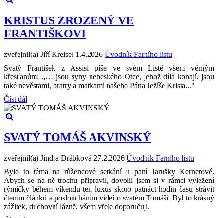
KRISTUS ZROZENÝ VE
FRANTIŠKOVI
zveřejnil(a) Jiří Kreisel
1.4.2026
Úvodník Farního listu
Svatý František z Assisi píše ve svém Listě všem věrným
křesťanům: „… jsou syny nebeského Otce, jehož díla konají, jsou
také nevěstami, bratry a matkami našeho Pána Ježíše Krista..."
Číst dál
SVATÝ TOMÁŠ AKVINSKÝ
zveřejnil(a) Jindra Drábková
27.2.2026
Úvodník Farního listu
Bylo to téma na růžencové setkání u paní Jarušky Kernerové.
Abych se na ně trochu připravil, dovolil jsem si v rámci vyležení
rýmičky během víkendu ten luxus skoro patnáct hodin času strávit
čtením článků a posloucháním videí o svatém Tomáši. Byl to krásný
zážitek, duchovní lázně, všem vřele doporučuji.