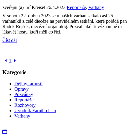
zveřejnil(a) Jiří Kreisel
26.4.2023
Reportáže
,
Varhany
V sobotu 22. dubna 2023 se u našich varhan setkalo asi 25
varhaníků z celé diecéze na pravidelném setkání, které pořádá pan
Radek Rejšek, diecézní organolog. Pozval také tři významné (a
lákavé) hosty, kteří měli co říci.
Číst dál
1
Kategorie
Dějiny farnosti
Opravy
Pozvánky
Reportáže
Rozhovory
Úvodník Farního listu
Varhany