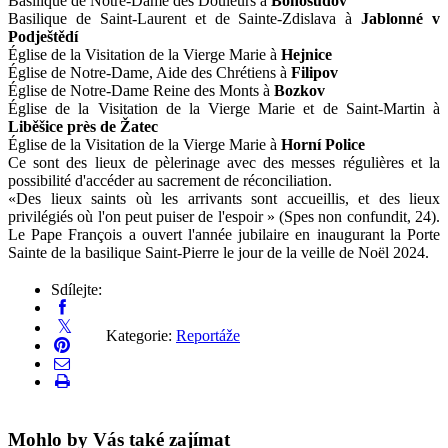
Basilique de Notre-Dame des Douleurs à
Bohosudov
Basilique de Saint-Laurent et de Sainte-Zdislava à
Jablonné v
Podještědí
Église de la Visitation de la Vierge Marie à
Hejnice
Église de Notre-Dame, Aide des Chrétiens à
Filipov
Église de Notre-Dame Reine des Monts à
Bozkov
Église de la Visitation de la Vierge Marie et de Saint-Martin à
Liběšice près de Žatec
Église de la Visitation de la Vierge Marie à
Horní Police
Ce sont des lieux de pèlerinage avec des messes régulières et la
possibilité d'accéder au sacrement de réconciliation.
«
Des lieux saints où les arrivants sont accueillis, et des lieux
privilégiés où l'on peut puiser de l'espoir » (Spes non confundit, 24).
Le Pape François a ouvert l'année jubilaire en inaugurant la Porte
Sainte de la basilique Saint-Pierre le jour de la veille de Noël 2024.
Sdílejte:
Kategorie:
Reportáže
Mohlo by Vás také zajímat