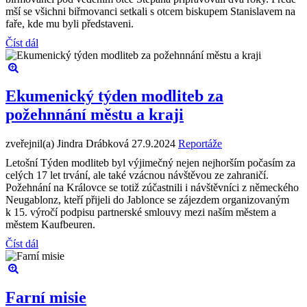
mší se všichni biřmovanci setkali s otcem biskupem Stanislavem na
faře, kde mu byli představeni.
Číst dál
Ekumenický týden modliteb za
požehnnání městu a kraji
zveřejnil(a) Jindra Drábková
27.9.2024
Reportáže
Letošní Týden modliteb byl výjimečný nejen nejhorším počasím za
celých 17 let trvání, ale také vzácnou návštěvou ze zahraničí.
Požehnání na Královce se totiž zúčastnili i návštěvníci z německého
Neugablonz, kteří přijeli do Jablonce se zájezdem organizovaným
k 15. výročí podpisu partnerské smlouvy mezi naším městem a
městem Kaufbeuren.
Číst dál
Farní misie