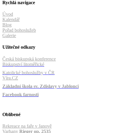
Rychlá navigace
Úvod
Kalendář
Blog
Pořad bohoslužeb
Galerie
Užitečné odkazy
Česká biskupská konference
Biskupství litoměřické
Katolické bohoslužby v ČR
Víra.CZ
Základní škola sv. Zdislavy v Jablonci
Facebook farnosti
Oblíbené
Rekreace na faře v Janově
Varhany
Rieger op. 2535