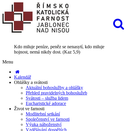
Kdo miluje peníze, peněz se nenasytí, kdo miluje
hojnost, nemá nikdy dost. (Kaz 5,9)
Menu
Kalendář
Ohlášky a svátosti
Aktuální bohoslužby a ohlášky
Přehled pravidelných bohoslužeb
Svátosti – služba lidem
Eucharistické adorace
Život ve farnosti
Modlitební setkání
Společenství ve farnosti
Výuka náboženství
Vzdělávání dospělých