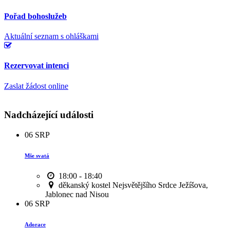
Pořad bohoslužeb
Aktuální seznam s ohláškami
Rezervovat intenci
Zaslat žádost online
Nadcházející události
06
SRP
Mše svatá
18:00 - 18:40
děkanský kostel Nejsvětějšího Srdce Ježíšova,
Jablonec nad Nisou
06
SRP
Adorace