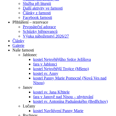
Služba při liturgii
Další aktivity ve farnosti
Články z farnosti
Facebook farnosti
Přihlášení – rezervace
Prvopáteční adorace
Schůzky biřmovanců
Výuka náboženství 2026/27
Články
Galerie
Naše farnosti
Jablonec
kostel Nejsvětějšího Srdce Ježíšova
fara v Jablonci
kostel Nejsvětější Trojice (Mšeno)
kostel sv. Anny
kostel Panny Marie Pomocné (Nová Ves nad
Nisou)
Janov
kostel sv. Jana Křtitele
fara v Janově nad Nisou – ubytování
kostel sv. Antonína Paduánského (Bedřichov)
Lučany
kostel Navštívení Panny Marie
Rychnov