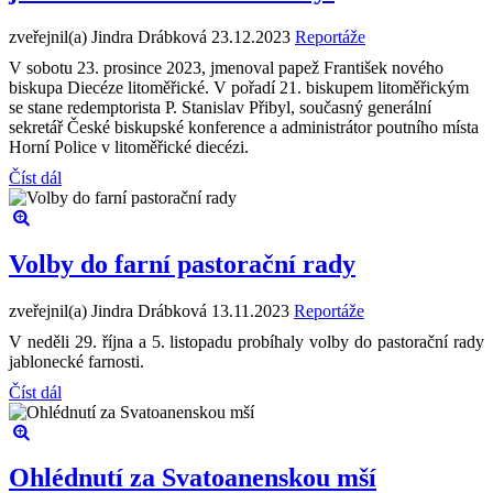
zveřejnil(a) Jindra Drábková
23.12.2023
Reportáže
V sobotu 23. prosince 2023, jmenoval papež František nového
biskupa Diecéze litoměřické. V pořadí 21. biskupem litoměřickým
se stane redemptorista P. Stanislav Přibyl, současný generální
sekretář České biskupské konference a administrátor poutního místa
Horní Police v litoměřické diecézi.
Číst dál
Volby do farní pastorační rady
zveřejnil(a) Jindra Drábková
13.11.2023
Reportáže
V neděli 29. října a 5. listopadu probíhaly volby do pastorační rady
jablonecké farnosti.
Číst dál
Ohlédnutí za Svatoanenskou mší