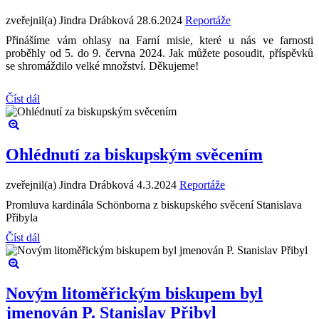
zveřejnil(a) Jindra Drábková
28.6.2024
Reportáže
Přinášíme vám ohlasy na Farní misie, které u nás ve farnosti
proběhly od 5. do 9. června 2024. Jak můžete posoudit, příspěvků
se shromáždilo velké množství. Děkujeme!
Číst dál
Ohlédnutí za biskupským svěcením
zveřejnil(a) Jindra Drábková
4.3.2024
Reportáže
Promluva kardinála Schönborna z biskupského svěcení Stanislava
Přibyla
Číst dál
Novým litoměřickým biskupem byl
jmenován P. Stanislav Přibyl