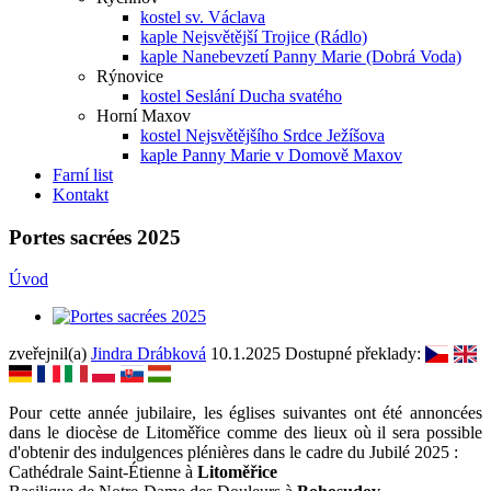
kostel sv. Václava
kaple Nejsvětější Trojice (Rádlo)
kaple Nanebevzetí Panny Marie (Dobrá Voda)
Rýnovice
kostel Seslání Ducha svatého
Horní Maxov
kostel Nejsvětějšího Srdce Ježíšova
kaple Panny Marie v Domově Maxov
Farní list
Kontakt
Portes sacrées 2025
Úvod
zveřejnil(a)
Jindra Drábková
10.1.2025
Dostupné překlady:
Pour cette année jubilaire, les églises suivantes ont été annoncées
dans le diocèse de Litoměřice comme des lieux où il sera possible
d'obtenir des indulgences plénières dans le cadre du Jubilé 2025 :
Cathédrale Saint-Étienne à
Litoměřice