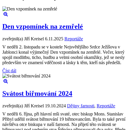
Den vzpomínek na zemřelé
zveřejnil(a) Jiří Kreisel
6.11.2025
Reportáže
V neděli 2. listopadu se v kostele Nejsvětějšího Srdce Ježíšova v
Jablonci konal výjimečný Den vzpomínek na zemřelé. Večer, který
spojil modlitbu, ticho, hudbu a velmi osobní okamžiky, jež se nesly
především ve znamení vděčnosti a lásky k těm, kteří nás předešli.
Číst dál
Svátost biřmování 2024
zveřejnil(a) Jiří Kreisel
19.10.2024
Dějiny farnosti
,
Reportáže
V neděli 6. října, při hlavní mši svaté, otec biskup Mons. Stanislav
Přibyl udělil svátost biřmování 19 biřmovancům. Byla to také první
návštěva otce biskupa v naší farnosti. Na přijetí této svátosti se
biřmovanci pod vedením otce Štěpána připravovali dva roky. Přede