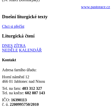
www.pastorace.cz
Dnešní liturgické texty
Chci si přečíst
Liturgická čtení
DNES
ZÍTRA
NEDĚLE
KALENDÁŘ
Kontakt
Adresa farního úřadu:
Horní náměstí 12
466 01 Jablonec nad Nisou
Tel. na faru:
483 312 327
Tel. na kněze:
602 887 143
IČO:
16390113
č. ú.
2200995750/2010