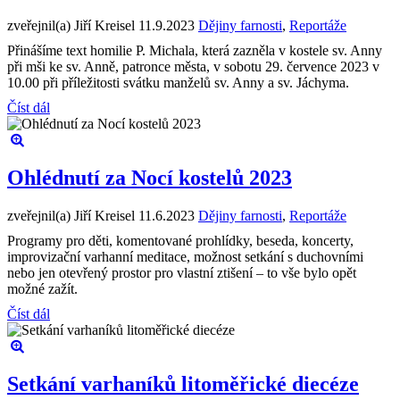
zveřejnil(a) Jiří Kreisel
11.9.2023
Dějiny farnosti
,
Reportáže
Přinášíme text homilie P. Michala, která zazněla v kostele sv. Anny
při mši ke sv. Anně, patronce města, v sobotu 29. července 2023 v
10.00 při příležitosti svátku manželů sv. Anny a sv. Jáchyma.
Číst dál
Ohlédnutí za Nocí kostelů 2023
zveřejnil(a) Jiří Kreisel
11.6.2023
Dějiny farnosti
,
Reportáže
Programy pro děti, komentované prohlídky, beseda, koncerty,
improvizační varhanní meditace, možnost setkání s duchovními
nebo jen otevřený prostor pro vlastní ztišení – to vše bylo opět
možné zažít.
Číst dál
Setkání varhaníků litoměřické diecéze