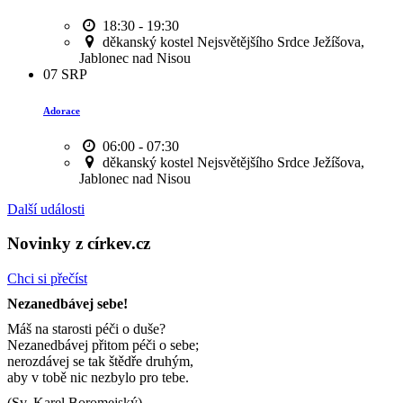
18:30 - 19:30
děkanský kostel Nejsvětějšího Srdce Ježíšova,
Jablonec nad Nisou
07
SRP
Adorace
06:00 - 07:30
děkanský kostel Nejsvětějšího Srdce Ježíšova,
Jablonec nad Nisou
Další události
Novinky z církev.cz
Chci si přečíst
Nezanedbávej sebe!
Máš na starosti péči o duše?
Nezanedbávej přitom péči o sebe;
nerozdávej se tak štědře druhým,
aby v tobě nic nezbylo pro tebe.
(Sv. Karel Boromejský)