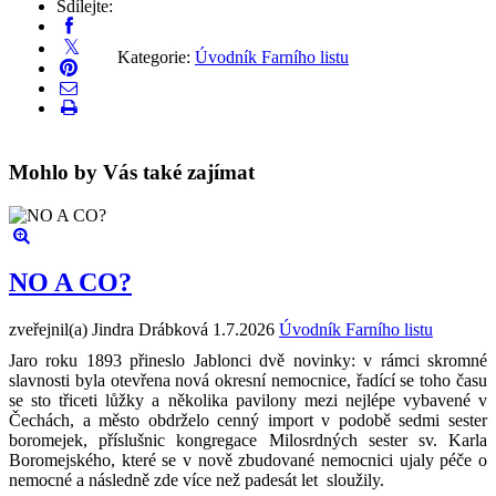
Sdílejte:
Kategorie:
Úvodník Farního listu
Mohlo by Vás také zajímat
NO A CO?
zveřejnil(a) Jindra Drábková
1.7.2026
Úvodník Farního listu
Jaro roku 1893 přineslo Jablonci dvě novinky: v rámci skromné
slavnosti byla otevřena nová okresní nemocnice, řadící se toho času
se sto třiceti lůžky a několika pavilony mezi nejlépe vybavené v
Čechách, a město obdrželo cenný import v podobě sedmi sester
boromejek, příslušnic kongregace Milosrdných sester sv. Karla
Boromejského, které se v nově zbudované nemocnici ujaly péče o
nemocné a následně zde více než padesát let sloužily.