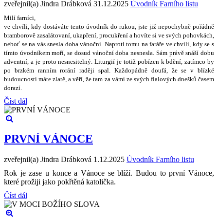
zveřejnil(a) Jindra Drábková
31.12.2025
Úvodník Farního listu
Milí farníci,
ve chvíli, kdy dostáváte tento úvodník do rukou, jste ji
ž
nepochybn
ě
po
ř
ádn
ě
bramborov
ě
zasalátovaní, ukap
ř
ení, procuk
ř
ení a hovíte si ve sv
ý
ch pohovkách,
nebo
ť
se na vás snesla doba váno
č
ní. Naproti tomu na fará
ř
e ve chvíli, kdy se s
tímto úvodníkem mo
ř
í, se dosud váno
č
ní doba nesnesla. Sám práv
ě
sná
š
í dobu
adventní, a je proto nesnesiteln
ý
. Liturgií je toti
ž
pobízen k bd
ě
ní, zatímco by
po brzkém ranním rorání rad
ě
ji spal. Ka
ž
dopádn
ě
doufá,
ž
e se v blízké
budoucnosti máte zlat
ě
, a v
ěř
í,
ž
e tam za vámi ze sv
ý
ch fialov
ý
ch dne
š
k
ů č
asem
dorazí.
Číst dál
PRVNÍ VÁNOCE
zveřejnil(a) Jindra Drábková
1.12.2025
Úvodník Farního listu
Rok je zase u konce a Vánoce se blíží. Budou to první Vánoce,
které prožiji jako pokřtěná katolička.
Číst dál