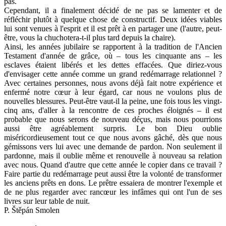
pas.
Cependant, il a finalement décidé de ne pas se lamenter et de
réfléchir plutôt à quelque chose de constructif. Deux idées viables
lui sont venues à l'esprit et il est prêt à en partager une (l'autre, peut-
être, vous la chuchotera-t-il plus tard depuis la chaire).
Ainsi, les années jubilaire se rapportent à la tradition de l'Ancien
Testament d'année de grâce, où – tous les cinquante ans – les
esclaves étaient libérés et les dettes effacées. Que diriez-vous
d'envisager cette année comme un grand redémarrage relationnel ?
Avec certaines personnes, nous avons déjà fait notre expérience et
enfermé notre cœur à leur égard, car nous ne voulons plus de
nouvelles blessures. Peut-être vaut-il la peine, une fois tous les vingt-
cinq ans, d'aller à la rencontre de ces proches éloignés – il est
probable que nous serons de nouveau déçus, mais nous pourrions
aussi être agréablement surpris. Le bon Dieu oublie
miséricordieusement tout ce que nous avons gâché, dès que nous
gémissons vers lui avec une demande de pardon. Non seulement il
pardonne, mais il oublie même et renouvelle à nouveau sa relation
avec nous. Quand d'autre que cette année le copier dans ce travail ?
Faire partie du redémarrage peut aussi être la volonté de transformer
les anciens prêts en dons. Le prêtre essaiera de montrer l'exemple et
de ne plus regarder avec rancœur les infâmes qui ont l'un de ses
livres sur leur table de nuit.
P. Štěpán Smolen