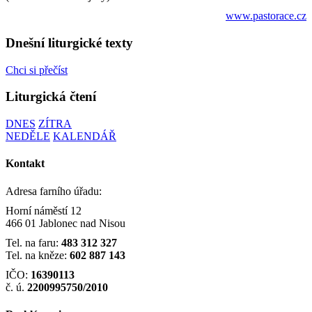
www.pastorace.cz
Dnešní liturgické texty
Chci si přečíst
Liturgická čtení
DNES
ZÍTRA
NEDĚLE
KALENDÁŘ
Kontakt
Adresa farního úřadu:
Horní náměstí 12
466 01 Jablonec nad Nisou
Tel. na faru:
483 312 327
Tel. na kněze:
602 887 143
IČO:
16390113
č. ú.
2200995750/2010