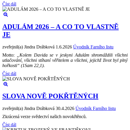
Číst dál
ADULÁM 2026 – A CO TO VLASTNĚ
JE
zveřejnil(a) Jindra Drábková
1.6.2026
Úvodník Farního listu
Motto:
„Kolem Davida se v jeskyni Adulám shromáždili všichni
utlačování, všichni stíhaní věřitelem a všichni, jejichž život byl plný
hořkosti“ (1Sam 22,1).
Číst dál
SLOVA NOVĚ POKŘTĚNÝCH
zveřejnil(a) Jindra Drábková
30.4.2026
Úvodník Farního listu
Zkrácená verze svědectví našich novokřtěnců.
Číst dál