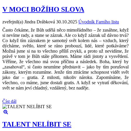
V MOCI BOŽÍHO SLOVA
zveřejnil(a) Jindra Drábková
30.10.2025
Úvodník Farního listu
Často čekáme, že Bůh udělá něco mimořádného – že zasáhne, když
si nevíme rady, a stane se zázrak. Ale co když zázrak už dávno trvá?
Co když tím zázrakem je samotný svět kolem nás – vzduch, který
dýcháme, světlo, které se ráno probouzí, lidé, které potkáváme?
Možná jsme si na to všechno příliš zvykli, a proto už nevidíme, že
právě v tom je Bůh stále přítomen. Máme rádi jistoty a vysvětlení.
Věříme, že všechno má svou příčinu a následek. Boha, který by
„zasahoval“, si často neumíme představit – jako by tím porušoval
zákony, kterým rozumíme. Jenže tím ztrácíme schopnost vidět svět
jako dar – gratia. Z milosti, nikoliv nároku. Zapomínáme, že
všechno, co máme, jsme dostali gratis. A když se vytratí děkování,
svět se nám jeví chladný, vzdálený, bez naděje.
Číst dál
TALENT NELÍBIT SE