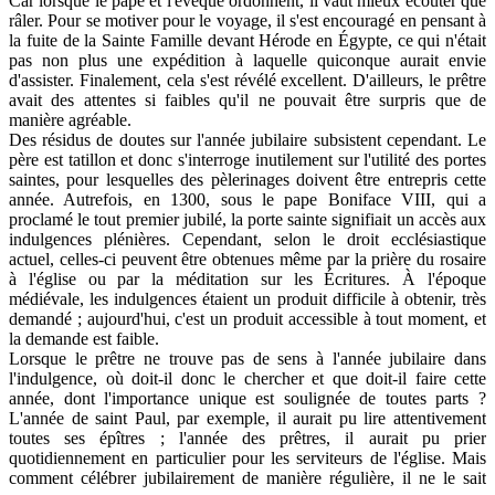
Car lorsque le pape et l'évêque ordonnent, il vaut mieux écouter que
râler. Pour se motiver pour le voyage, il s'est encouragé en pensant à
la fuite de la Sainte Famille devant Hérode en Égypte, ce qui n'était
pas non plus une expédition à laquelle quiconque aurait envie
d'assister. Finalement, cela s'est révélé excellent. D'ailleurs, le prêtre
avait des attentes si faibles qu'il ne pouvait être surpris que de
manière agréable.
Des résidus de doutes sur l'année jubilaire subsistent cependant. Le
père est tatillon et donc s'interroge inutilement sur l'utilité des portes
saintes, pour lesquelles des pèlerinages doivent être entrepris cette
année. Autrefois, en 1300, sous le pape Boniface VIII, qui a
proclamé le tout premier jubilé, la porte sainte signifiait un accès aux
indulgences plénières. Cependant, selon le droit ecclésiastique
actuel, celles-ci peuvent être obtenues même par la prière du rosaire
à l'église ou par la méditation sur les Écritures. À l'époque
médiévale, les indulgences étaient un produit difficile à obtenir, très
demandé ; aujourd'hui, c'est un produit accessible à tout moment, et
la demande est faible.
Lorsque le prêtre ne trouve pas de sens à l'année jubilaire dans
l'indulgence, où doit-il donc le chercher et que doit-il faire cette
année, dont l'importance unique est soulignée de toutes parts ?
L'année de saint Paul, par exemple, il aurait pu lire attentivement
toutes ses épîtres ; l'année des prêtres, il aurait pu prier
quotidiennement en particulier pour les serviteurs de l'église. Mais
comment célébrer jubilairement de manière régulière, il ne le sait