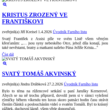
KRISTUS ZROZENÝ VE
FRANTIŠKOVI
zveřejnil(a) Jiří Kreisel
1.4.2026
Úvodník Farního listu
Svatý František z Assisi píše ve svém Listě všem věrným
křesťanům: „… jsou syny nebeského Otce, jehož díla konají, jsou
také nevěstami, bratry a matkami našeho Pána Ježíše Krista..."
Číst dál
SVATÝ TOMÁŠ AKVINSKÝ
zveřejnil(a) Jindra Drábková
27.2.2026
Úvodník Farního listu
Bylo to téma na růžencové setkání u paní Jarušky Kernerové.
Abych se na ně trochu připravil, dovolil jsem si v rámci vyležení
rýmičky během víkendu ten luxus skoro patnáct hodin času strávit
čtením článků a posloucháním videí o svatém Tomáši. Byl to krásný
zážitek, duchovní lázně, všem vřele doporučuji.