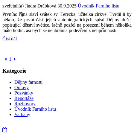
zveřejnil(a) Jindra Drábková
30.9.2025
Úvodník Farního listu
Prvního října slaví svátek sv. Terezka, učitelka církve. Tvrdil-li by
někdo, že první část jejich autobiografických spisů Dějiny duše,
popisující dětství světice, lačně pozřel na posezení během několika
málo hodin, asi bych se neubránila podezření z neupřímnosti.
Číst dál
1
Kategorie
Dějiny farnosti
Opravy
Pozvánky
Reportáže
Rozhovory
Úvodník Farního listu
Varhany