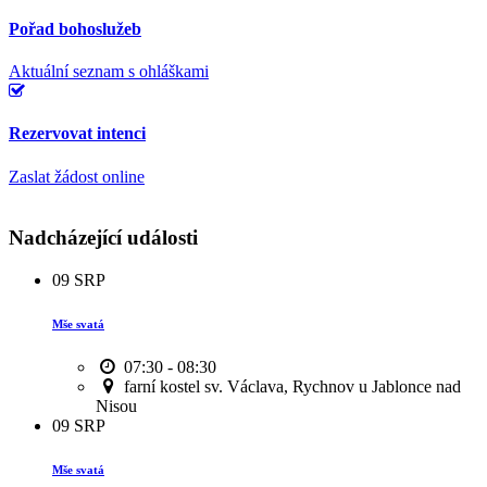
Pořad bohoslužeb
Aktuální seznam s ohláškami
Rezervovat intenci
Zaslat žádost online
Nadcházející události
09
SRP
Mše svatá
07:30 - 08:30
farní kostel sv. Václava, Rychnov u Jablonce nad
Nisou
09
SRP
Mše svatá