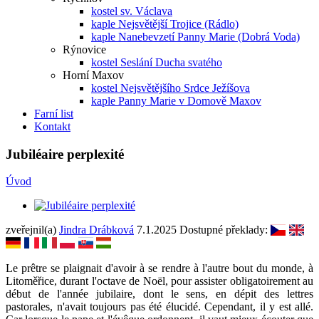
kostel sv. Václava
kaple Nejsvětější Trojice (Rádlo)
kaple Nanebevzetí Panny Marie (Dobrá Voda)
Rýnovice
kostel Seslání Ducha svatého
Horní Maxov
kostel Nejsvětějšího Srdce Ježíšova
kaple Panny Marie v Domově Maxov
Farní list
Kontakt
Jubiléaire perplexité
Úvod
zveřejnil(a)
Jindra Drábková
7.1.2025
Dostupné překlady:
Le prêtre se plaignait d'avoir à se rendre à l'autre bout du monde, à
Litoměřice, durant l'octave de Noël, pour assister obligatoirement au
début de l'année jubilaire, dont le sens, en dépit des lettres
pastorales, n'avait toujours pas été élucidé. Cependant, il y est allé.