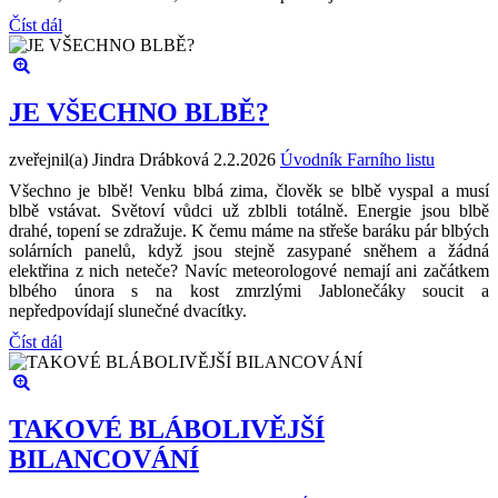
Číst dál
JE VŠECHNO BLBĚ?
zveřejnil(a) Jindra Drábková
2.2.2026
Úvodník Farního listu
Všechno je blbě! Venku blbá zima, člověk se blbě vyspal a musí
blbě vstávat. Světoví vůdci už zblbli totálně. Energie jsou blbě
drahé, topení se zdražuje. K čemu máme na střeše baráku pár blbých
solárních panelů, když jsou stejně zasypané sněhem a žádná
elektřina z nich neteče? Navíc meteorologové nemají ani začátkem
blbého února s na kost zmrzlými Jablonečáky soucit a
nepředpovídají slunečné dvacítky.
Číst dál
TAKOVÉ BLÁBOLIVĚJŠÍ
BILANCOVÁNÍ