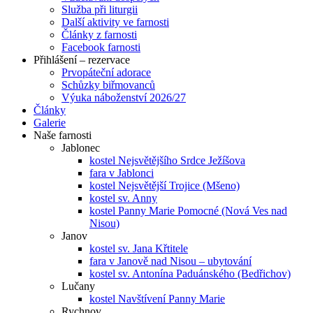
Služba při liturgii
Další aktivity ve farnosti
Články z farnosti
Facebook farnosti
Přihlášení – rezervace
Prvopáteční adorace
Schůzky biřmovanců
Výuka náboženství 2026/27
Články
Galerie
Naše farnosti
Jablonec
kostel Nejsvětějšího Srdce Ježíšova
fara v Jablonci
kostel Nejsvětější Trojice (Mšeno)
kostel sv. Anny
kostel Panny Marie Pomocné (Nová Ves nad
Nisou)
Janov
kostel sv. Jana Křtitele
fara v Janově nad Nisou – ubytování
kostel sv. Antonína Paduánského (Bedřichov)
Lučany
kostel Navštívení Panny Marie
Rychnov