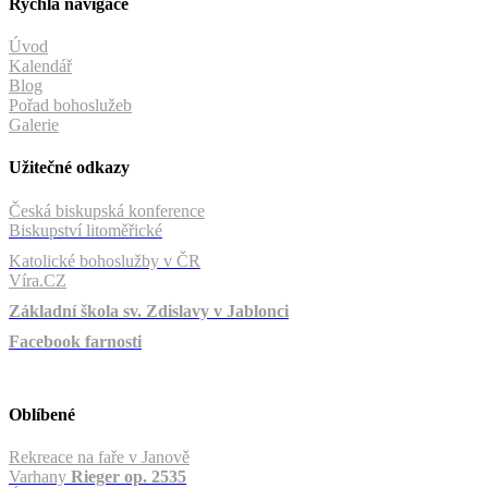
Rychlá navigace
Úvod
Kalendář
Blog
Pořad bohoslužeb
Galerie
Užitečné odkazy
Česká biskupská konference
Biskupství litoměřické
Katolické bohoslužby v ČR
Víra.CZ
Základní škola sv. Zdislavy v Jablonci
Facebook farnosti
Oblíbené
Rekreace na faře v Janově
Varhany
Rieger op. 2535