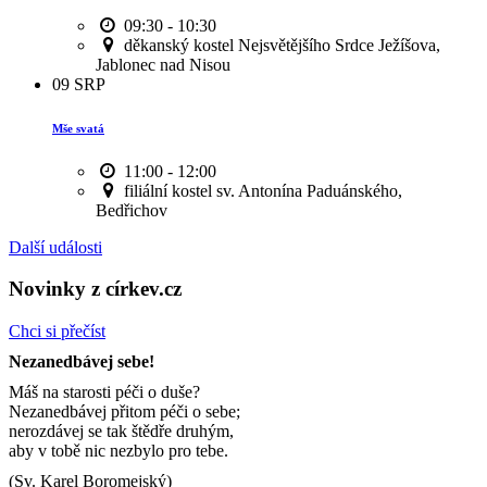
09:30 - 10:30
děkanský kostel Nejsvětějšího Srdce Ježíšova,
Jablonec nad Nisou
09
SRP
Mše svatá
11:00 - 12:00
filiální kostel sv. Antonína Paduánského,
Bedřichov
Další události
Novinky z církev.cz
Chci si přečíst
Nezanedbávej sebe!
Máš na starosti péči o duše?
Nezanedbávej přitom péči o sebe;
nerozdávej se tak štědře druhým,
aby v tobě nic nezbylo pro tebe.
(Sv. Karel Boromejský)