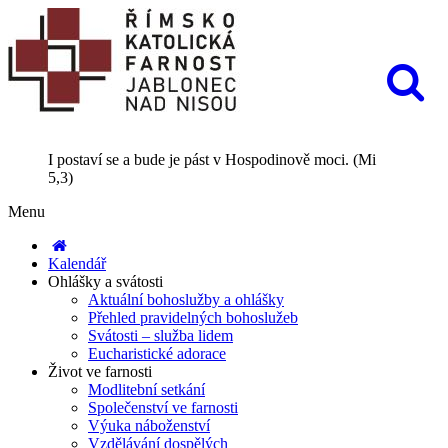
I postaví se a bude je pást v Hospodinově moci. (Mi
5,3)
Menu
Kalendář
Ohlášky a svátosti
Aktuální bohoslužby a ohlášky
Přehled pravidelných bohoslužeb
Svátosti – služba lidem
Eucharistické adorace
Život ve farnosti
Modlitební setkání
Společenství ve farnosti
Výuka náboženství
Vzdělávání dospělých