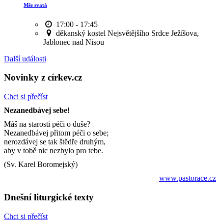
Mše svatá
17:00 - 17:45
děkanský kostel Nejsvětějšího Srdce Ježíšova,
Jablonec nad Nisou
Další události
Novinky z církev.cz
Chci si přečíst
Nezanedbávej sebe!
Máš na starosti péči o duše?
Nezanedbávej přitom péči o sebe;
nerozdávej se tak štědře druhým,
aby v tobě nic nezbylo pro tebe.
(Sv. Karel Boromejský)
www.pastorace.cz
Dnešní liturgické texty
Chci si přečíst