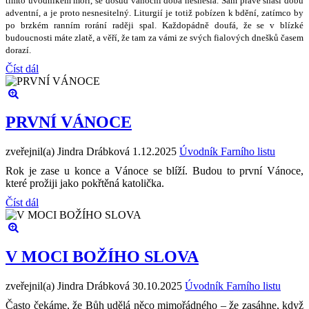
tímto úvodníkem mo
ř
í, se dosud váno
č
ní doba nesnesla. Sám práv
ě
sná
š
í dobu
adventní, a je proto nesnesiteln
ý
. Liturgií je toti
ž
pobízen k bd
ě
ní, zatímco by
po brzkém ranním rorání rad
ě
ji spal. Ka
ž
dopádn
ě
doufá,
ž
e se v blízké
budoucnosti máte zlat
ě
, a v
ěř
í,
ž
e tam za vámi ze sv
ý
ch fialov
ý
ch dne
š
k
ů č
asem
dorazí.
Číst dál
PRVNÍ VÁNOCE
zveřejnil(a) Jindra Drábková
1.12.2025
Úvodník Farního listu
Rok je zase u konce a Vánoce se blíží. Budou to první Vánoce,
které prožiji jako pokřtěná katolička.
Číst dál
V MOCI BOŽÍHO SLOVA
zveřejnil(a) Jindra Drábková
30.10.2025
Úvodník Farního listu
Často čekáme, že Bůh udělá něco mimořádného – že zasáhne, když