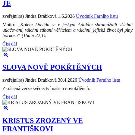
JE
zveřejnil(a) Jindra Drábková
1.6.2026
Úvodník Farního listu
Motto:
„Kolem Davida se v jeskyni Adulám shromáždili všichni
utlačování, všichni stíhaní věřitelem a všichni, jejichž život byl plný
hořkosti“ (1Sam 22,1).
Číst dál
SLOVA NOVĚ POKŘTĚNÝCH
zveřejnil(a) Jindra Drábková
30.4.2026
Úvodník Farního listu
Zkrácená verze svědectví našich novokřtěnců.
Číst dál
KRISTUS ZROZENÝ VE
FRANTIŠKOVI