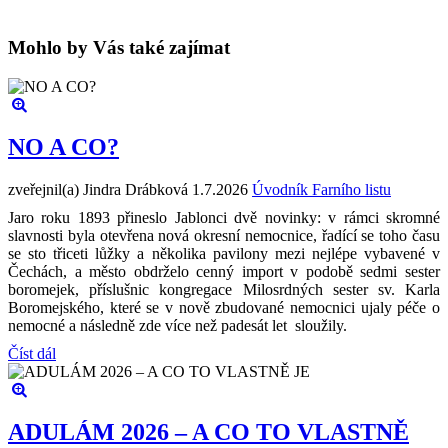
Mohlo by Vás také zajímat
NO A CO?
zveřejnil(a) Jindra Drábková
1.7.2026
Úvodník Farního listu
Jaro roku 1893 přineslo Jablonci dvě novinky: v rámci skromné
slavnosti byla otevřena nová okresní nemocnice, řadící se toho času
se sto třiceti lůžky a několika pavilony mezi nejlépe vybavené v
Čechách, a město obdrželo cenný import v podobě sedmi sester
boromejek, příslušnic kongregace Milosrdných sester sv. Karla
Boromejského, které se v nově zbudované nemocnici ujaly péče o
nemocné a následně zde více než padesát let sloužily.
Číst dál
ADULÁM 2026 – A CO TO VLASTNĚ