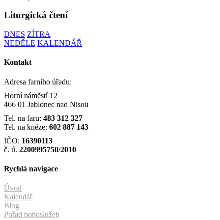
Liturgická čtení
DNES
ZÍTRA
NEDĚLE
KALENDÁŘ
Kontakt
Adresa farního úřadu:
Horní náměstí 12
466 01 Jablonec nad Nisou
Tel. na faru:
483 312 327
Tel. na kněze:
602 887 143
IČO:
16390113
č. ú.
2200995750/2010
Rychlá navigace
Úvod
Kalendář
Blog
Pořad bohoslužeb