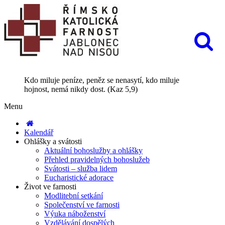
Kdo miluje peníze, peněz se nenasytí, kdo miluje
hojnost, nemá nikdy dost. (Kaz 5,9)
Menu
Kalendář
Ohlášky a svátosti
Aktuální bohoslužby a ohlášky
Přehled pravidelných bohoslužeb
Svátosti – služba lidem
Eucharistické adorace
Život ve farnosti
Modlitební setkání
Společenství ve farnosti
Výuka náboženství
Vzdělávání dospělých