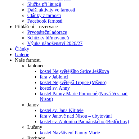
Služba při liturgii
Další aktivity ve farnosti
Články z farnosti
Facebook farnosti
Přihlášení – rezervace
Prvopáteční adorace
Schůzky biřmovanců
Výuka náboženství 2026/27
Články
Galerie
Naše farnosti
Jablonec
kostel Nejsvětějšího Srdce Ježíšova
fara v Jablonci
kostel Nejsvětější Trojice (Mšeno)
kostel sv. Anny
kostel Panny Marie Pomocné (Nová Ves nad
Nisou)
Janov
kostel sv. Jana Křtitele
fara v Janově nad Nisou – ubytování
kostel sv. Antonína Paduánského (Bedřichov)
Lučany
kostel Navštívení Panny Marie
Rychnov