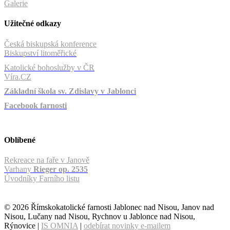
Galerie
Užitečné odkazy
Česká biskupská konference
Biskupství litoměřické
Katolické bohoslužby v ČR
Víra.CZ
Základní škola sv. Zdislavy v Jablonci
Facebook farnosti
Oblíbené
Rekreace na faře v Janově
Varhany
Rieger op. 2535
Úvodníky Farního listu
© 2026 Římskokatolické farnosti Jablonec nad Nisou, Janov nad
Nisou, Lučany nad Nisou, Rychnov u Jablonce nad Nisou,
Rýnovice |
IS OMNIA
|
odebírat novinky e-mailem