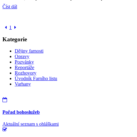
Číst dál
1
Kategorie
Dějiny farnosti
Opravy
Pozvánky
Reportáže
Rozhovory
Úvodník Farního listu
Varhany
Pořad bohoslužeb
Aktuální seznam s ohláškami