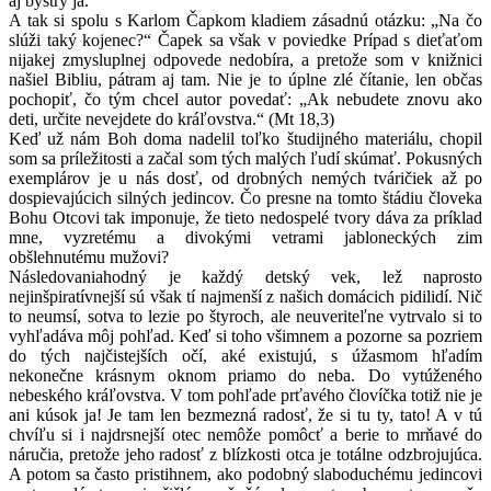
aj bystrý ja.
A tak si spolu s Karlom Čapkom kladiem zásadnú otázku: „Na čo
slúži taký kojenec?“ Čapek sa však v poviedke Prípad s dieťaťom
nijakej zmysluplnej odpovede nedobíra, a pretože som v knižnici
našiel Bibliu, pátram aj tam. Nie je to úplne zlé čítanie, len občas
pochopiť, čo tým chcel autor povedať: „Ak nebudete znovu ako
deti, určite nevejdete do kráľovstva.“ (Mt 18,3)
Keď už nám Boh doma nadelil toľko študijného materiálu, chopil
som sa príležitosti a začal som tých malých ľudí skúmať. Pokusných
exemplárov je u nás dosť, od drobných nemých tváričiek až po
dospievajúcich silných jedincov. Čo presne na tomto štádiu človeka
Bohu Otcovi tak imponuje, že tieto nedospelé tvory dáva za príklad
mne, vyzretému a divokými vetrami jabloneckých zim
obšlehnutému mužovi?
Následovaniahodný je každý detský vek, lež naprosto
nejinšpiratívnejší sú však tí najmenší z našich domácich pidilidí. Nič
to neumsí, sotva to lezie po štyroch, ale neuveriteľne vytrvalo si to
vyhľadáva môj pohľad. Keď si toho všimnem a pozorne sa pozriem
do tých najčistejších očí, aké existujú, s úžasmom hľadím
nekonečne krásnym oknom priamo do neba. Do vytúženého
nebeského kráľovstva. V tom pohľade prťavého človíčka totiž nie je
ani kúsok ja! Je tam len bezmezná radosť, že si tu ty, tato! A v tú
chvíľu si i najdrsnejší otec nemôže pomôcť a berie to mrňavé do
náručia, pretože jeho radosť z blízkosti otca je totálne odzbrojujúca.
A potom sa často pristihnem, ako podobný slaboduchému jedincovi