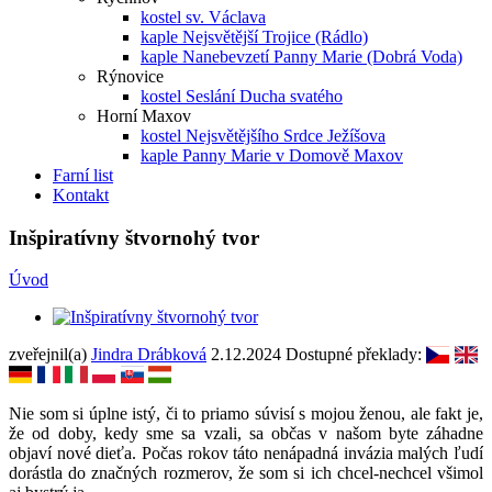
kostel sv. Václava
kaple Nejsvětější Trojice (Rádlo)
kaple Nanebevzetí Panny Marie (Dobrá Voda)
Rýnovice
kostel Seslání Ducha svatého
Horní Maxov
kostel Nejsvětějšího Srdce Ježíšova
kaple Panny Marie v Domově Maxov
Farní list
Kontakt
Inšpiratívny štvornohý tvor
Úvod
zveřejnil(a)
Jindra Drábková
2.12.2024
Dostupné překlady:
Nie som si úplne istý, či to priamo súvisí s mojou ženou, ale fakt je,
že od doby, kedy sme sa vzali, sa občas v našom byte záhadne
objaví nové dieťa. Počas rokov táto nenápadná invázia malých ľudí
dorástla do značných rozmerov, že som si ich chcel-nechcel všimol