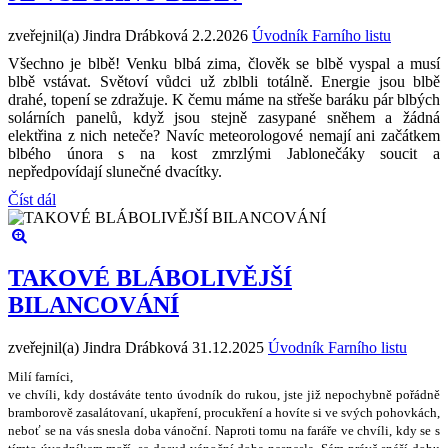
zveřejnil(a) Jindra Drábková
2.2.2026
Úvodník Farního listu
Všechno je blbě! Venku blbá zima, člověk se blbě vyspal a musí
blbě vstávat. Světoví vůdci už zblbli totálně. Energie jsou blbě
drahé, topení se zdražuje. K čemu máme na střeše baráku pár blbých
solárních panelů, když jsou stejně zasypané sněhem a žádná
elektřina z nich neteče? Navíc meteorologové nemají ani začátkem
blbého února s na kost zmrzlými Jablonečáky soucit a
nepředpovídají slunečné dvacítky.
Číst dál
TAKOVÉ BLÁBOLIVĚJŠÍ
BILANCOVÁNÍ
zveřejnil(a) Jindra Drábková
31.12.2025
Úvodník Farního listu
Milí farníci,
ve chvíli, kdy dostáváte tento úvodník do rukou, jste ji
ž
nepochybn
ě
po
ř
ádn
ě
bramborov
ě
zasalátovaní, ukap
ř
ení, procuk
ř
ení a hovíte si ve sv
ý
ch pohovkách,
nebo
ť
se na vás snesla doba váno
č
ní. Naproti tomu na fará
ř
e ve chvíli, kdy se s