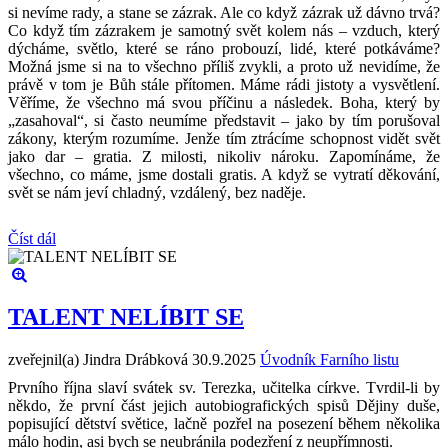
si nevíme rady, a stane se zázrak. Ale co když zázrak už dávno trvá?
Co když tím zázrakem je samotný svět kolem nás – vzduch, který
dýcháme, světlo, které se ráno probouzí, lidé, které potkáváme?
Možná jsme si na to všechno příliš zvykli, a proto už nevidíme, že
právě v tom je Bůh stále přítomen. Máme rádi jistoty a vysvětlení.
Věříme, že všechno má svou příčinu a následek. Boha, který by
„zasahoval“, si často neumíme představit – jako by tím porušoval
zákony, kterým rozumíme. Jenže tím ztrácíme schopnost vidět svět
jako dar – gratia. Z milosti, nikoliv nároku. Zapomínáme, že
všechno, co máme, jsme dostali gratis. A když se vytratí děkování,
svět se nám jeví chladný, vzdálený, bez naděje.
Číst dál
TALENT NELÍBIT SE
zveřejnil(a) Jindra Drábková
30.9.2025
Úvodník Farního listu
Prvního října slaví svátek sv. Terezka, učitelka církve. Tvrdil-li by
někdo, že první část jejich autobiografických spisů Dějiny duše,
popisující dětství světice, lačně pozřel na posezení během několika
málo hodin, asi bych se neubránila podezření z neupřímnosti.