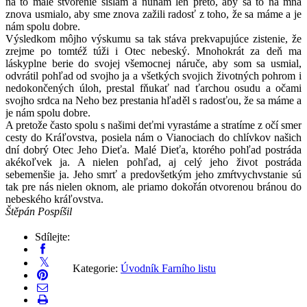
na to malé stvorenie šišlám a ňuňám len preto, aby sa to na mňa
znova usmialo, aby sme znova zažili radosť z toho, že sa máme a je
nám spolu dobre.
Výsledkom môjho výskumu sa tak stáva prekvapujúce zistenie, že
zrejme po tomtéž túži i Otec nebeský. Mnohokrát za deň ma
láskyplne berie do svojej všemocnej náruče, aby som sa usmial,
odvrátil pohľad od svojho ja a všetkých svojich životných pohrom i
nedokončených úloh, prestal fňukať nad ťarchou osudu a očami
svojho srdca na Neho bez prestania hľaděl s radosťou, že sa máme a
je nám spolu dobre.
A pretože často spolu s našimi deťmi vyrastáme a stratíme z očí smer
cesty do Kráľovstva, posiela nám o Vianociach do chlívkov našich
dní dobrý Otec Jeho Dieťa. Malé Dieťa, ktorého pohľad postráda
akékoľvek ja. A nielen pohľad, aj celý jeho život postráda
sebemenšie ja. Jeho smrť a predovšetkým jeho zmŕtvychvstanie sú
tak pre nás nielen oknom, ale priamo dokořán otvorenou bránou do
nebeského kráľovstva.
Štěpán Pospíšil
Sdílejte:
Kategorie:
Úvodník Farního listu