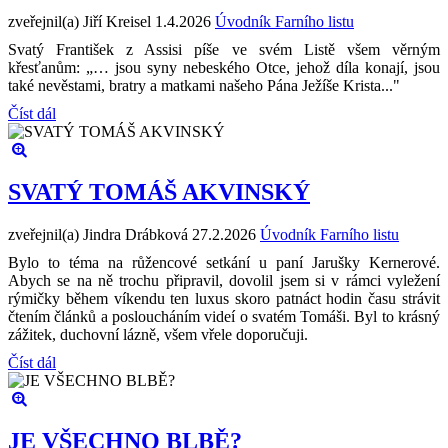
zveřejnil(a) Jiří Kreisel
1.4.2026
Úvodník Farního listu
Svatý František z Assisi píše ve svém Listě všem věrným
křesťanům: „… jsou syny nebeského Otce, jehož díla konají, jsou
také nevěstami, bratry a matkami našeho Pána Ježíše Krista..."
Číst dál
SVATÝ TOMÁŠ AKVINSKÝ
zveřejnil(a) Jindra Drábková
27.2.2026
Úvodník Farního listu
Bylo to téma na růžencové setkání u paní Jarušky Kernerové.
Abych se na ně trochu připravil, dovolil jsem si v rámci vyležení
rýmičky během víkendu ten luxus skoro patnáct hodin času strávit
čtením článků a posloucháním videí o svatém Tomáši. Byl to krásný
zážitek, duchovní lázně, všem vřele doporučuji.
Číst dál
JE VŠECHNO BLBĚ?