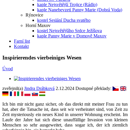
kaple Nejsvětější Trojice (Rádlo)
kaple Nanebevzetí Panny Marie (Dobrá Voda)
Rýnovice
kostel Seslání Ducha svatého
Horní Maxov
kostel Nejsvětějšího Srdce Ježíšova
kaple Panny Marie v Domově Maxov
Farní list
Kontakt
Inspirierendes vierbeiniges Wesen
Úvod
zveřejnil(a)
Jindra Drábková
2.12.2024
Dostupné překlady:
Ich bin mir nicht ganz sicher, ob das direkt mit meiner Frau zu tun
hat, aber die Tatsache ist, dass seit wir verheiratet sind, von Zeit zu
Zeit mysteriously ein neues Kind in unserer Wohnung erscheint. Im
Laufe der Jahre hat sich diese unauffällige Invasion von kleinen
Menschen so sehr ausgeweitet, dass sogar ich, der ich ziemlich