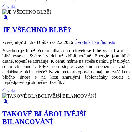
Číst dál
JE VŠECHNO BLBĚ?
zveřejnil(a) Jindra Drábková
2.2.2026
Úvodník Farního listu
Všechno je blbě! Venku blbá zima, člověk se blbě vyspal a musí
blbě vstávat. Světoví vůdci už zblbli totálně. Energie jsou blbě
drahé, topení se zdražuje. K čemu máme na střeše baráku pár blbých
solárních panelů, když jsou stejně zasypané sněhem a žádná
elektřina z nich neteče? Navíc meteorologové nemají ani začátkem
blbého února s na kost zmrzlými Jablonečáky soucit a
nepředpovídají slunečné dvacítky.
Číst dál
TAKOVÉ BLÁBOLIVĚJŠÍ
BILANCOVÁNÍ