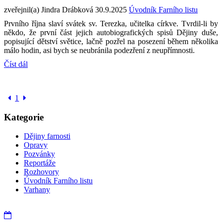
zveřejnil(a) Jindra Drábková
30.9.2025
Úvodník Farního listu
Prvního října slaví svátek sv. Terezka, učitelka církve. Tvrdil-li by
někdo, že první část jejich autobiografických spisů Dějiny duše,
popisující dětství světice, lačně pozřel na posezení během několika
málo hodin, asi bych se neubránila podezření z neupřímnosti.
Číst dál
1
Kategorie
Dějiny farnosti
Opravy
Pozvánky
Reportáže
Rozhovory
Úvodník Farního listu
Varhany