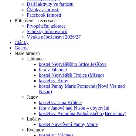
Další aktivity ve farnosti
Články z farnosti
Facebook farnosti
Přihlášení – rezervace
Prvopáteční adorace
Schůzky biřmovanců
Výuka náboženství 2026/27
Články
Galerie
Naše farnosti
Jablonec
kostel Nejsvětějšího Srdce Ježíšova
fara v Jablonci
kostel Nejsvětější Trojice (Mšeno)
kostel sv. Anny
kostel Panny Marie Pomocné (Nová Ves nad
Nisou)
Janov
kostel sv. Jana Křtitele
fara v Janově nad Nisou – ubytování
kostel sv. Antonína Paduánského (Bedřichov)
Lučany
kostel Navštívení Panny Marie
Rychnov
kostel sv. Václava