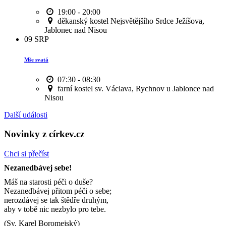
19:00 - 20:00
děkanský kostel Nejsvětějšího Srdce Ježíšova,
Jablonec nad Nisou
09
SRP
Mše svatá
07:30 - 08:30
farní kostel sv. Václava, Rychnov u Jablonce nad
Nisou
Další události
Novinky z církev.cz
Chci si přečíst
Nezanedbávej sebe!
Máš na starosti péči o duše?
Nezanedbávej přitom péči o sebe;
nerozdávej se tak štědře druhým,
aby v tobě nic nezbylo pro tebe.
(Sv. Karel Boromejský)