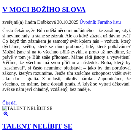
V MOCI BOŽÍHO SLOVA
zveřejnil(a) Jindra Drábková
30.10.2025
Úvodník Farního listu
Často čekáme, že Bůh udělá něco mimořádného – že zasáhne, když
si nevíme rady, a stane se zázrak. Ale co když zázrak už dávno trvá?
Co když tím zázrakem je samotný svět kolem nás – vzduch, který
dýcháme, světlo, které se ráno probouzí, lidé, které potkáváme?
Možná jsme si na to všechno příliš zvykli, a proto už nevidíme, že
právě v tom je Bůh stále přítomen. Máme rádi jistoty a vysvětlení.
Věříme, že všechno má svou příčinu a následek. Boha, který by
„zasahoval“, si často neumíme představit – jako by tím porušoval
zákony, kterým rozumíme. Jenže tím ztrácíme schopnost vidět svět
jako dar – gratia. Z milosti, nikoliv nároku. Zapomínáme, že
všechno, co máme, jsme dostali gratis. A když se vytratí děkování,
svět se nám jeví chladný, vzdálený, bez naděje.
Číst dál
TALENT NELÍBIT SE