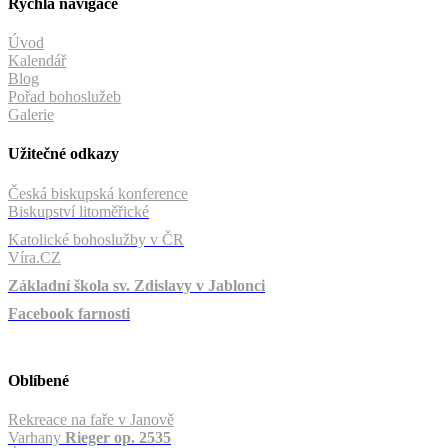
Rychlá navigace
Úvod
Kalendář
Blog
Pořad bohoslužeb
Galerie
Užitečné odkazy
Česká biskupská konference
Biskupství litoměřické
Katolické bohoslužby v ČR
Víra.CZ
Základní škola sv. Zdislavy v Jablonci
Facebook farnosti
Oblíbené
Rekreace na faře v Janově
Varhany
Rieger op. 2535