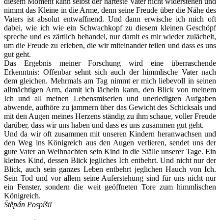
diesem Moment kann selbst der härteste Vater nicht widerstehen und
nimmt das Kleine in die Arme, denn seine Freude über die Nähe des
Vaters ist absolut entwaffnend. Und dann erwische ich mich oft
dabei, wie ich wie ein Schwachkopf zu diesem kleinen Geschöpf
spreche und es zärtlich behandel, nur damit es mir wieder zulächelt,
um die Freude zu erleben, die wir miteinander teilen und dass es uns
gut geht.
Das Ergebnis meiner Forschung wird eine überraschende
Erkenntnis: Offenbar sehnt sich auch der himmlische Vater nach
dem gleichen. Mehrmals am Tag nimmt er mich liebevoll in seinen
allmächtigen Arm, damit ich lächeln kann, den Blick von meinem
Ich und all meinen Lebensmiserien und unerledigten Aufgaben
abwende, aufhöre zu jammern über das Gewicht des Schicksals und
mit den Augen meines Herzens ständig zu ihm schaue, voller Freude
darüber, dass wir uns haben und dass es uns zusammen gut geht.
Und da wir oft zusammen mit unseren Kindern heranwachsen und
den Weg ins Königreich aus den Augen verlieren, sendet uns der
gute Vater an Weihnachten sein Kind in die Ställe unserer Tage. Ein
kleines Kind, dessen Blick jegliches Ich entbehrt. Und nicht nur der
Blick, auch sein ganzes Leben entbehrt jeglichen Hauch von Ich.
Sein Tod und vor allem seine Auferstehung sind für uns nicht nur
ein Fenster, sondern die weit geöffneten Tore zum himmlischen
Königreich.
Štěpán Pospíšil