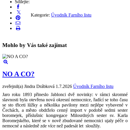
Sdílejte:
Kategorie:
Úvodník Farního listu
Mohlo by Vás také zajímat
NO A CO?
zveřejnil(a) Jindra Drábková
1.7.2026
Úvodník Farního listu
Jaro roku 1893 přineslo Jablonci dvě novinky: v rámci skromné
slavnosti byla otevřena nová okresní nemocnice, řadící se toho času
se sto třiceti lůžky a několika pavilony mezi nejlépe vybavené v
Čechách, a město obdrželo cenný import v podobě sedmi sester
boromejek, příslušnic kongregace Milosrdných sester sv. Karla
Boromejského, které se v nově zbudované nemocnici ujaly péče o
nemocné a následně zde více než padesát let sloužily.