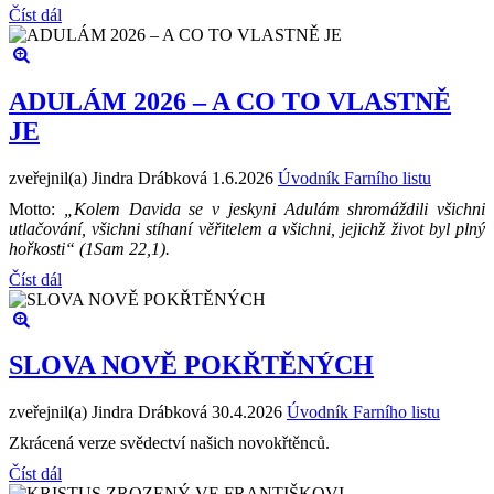
Číst dál
ADULÁM 2026 – A CO TO VLASTNĚ
JE
zveřejnil(a) Jindra Drábková
1.6.2026
Úvodník Farního listu
Motto:
„Kolem Davida se v jeskyni Adulám shromáždili všichni
utlačování, všichni stíhaní věřitelem a všichni, jejichž život byl plný
hořkosti“ (1Sam 22,1).
Číst dál
SLOVA NOVĚ POKŘTĚNÝCH
zveřejnil(a) Jindra Drábková
30.4.2026
Úvodník Farního listu
Zkrácená verze svědectví našich novokřtěnců.
Číst dál