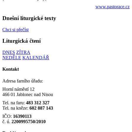
www.pastorace.cz
Dnešní liturgické texty
Chci si přečíst
Liturgická čtení
DNES
ZÍTRA
NEDĚLE
KALENDÁŘ
Kontakt
Adresa farního úřadu:
Horní náměstí 12
466 01 Jablonec nad Nisou
Tel. na faru:
483 312 327
Tel. na kněze:
602 887 143
IČO:
16390113
č. ú.
2200995750/2010