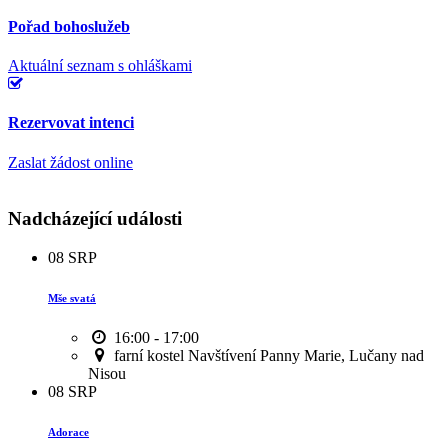
Pořad bohoslužeb
Aktuální seznam s ohláškami
Rezervovat intenci
Zaslat žádost online
Nadcházející události
08
SRP
Mše svatá
16:00 - 17:00
farní kostel Navštívení Panny Marie, Lučany nad
Nisou
08
SRP
Adorace