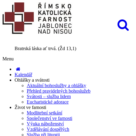
Bratrská láska ať trvá. (Žd 13,1)
Menu
Kalendář
Ohlášky a svátosti
Aktuální bohoslužby a ohlášky
Přehled pravidelných bohoslužeb
Svátosti – služba lidem
Eucharistické adorace
Život ve farnosti
Modlitební setkání
Společenství ve farnosti
Výuka náboženství
Vzdělávání dospělých
Služba při liturgii