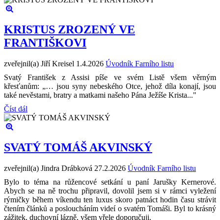
KRISTUS ZROZENÝ VE
FRANTIŠKOVI
zveřejnil(a) Jiří Kreisel
1.4.2026
Úvodník Farního listu
Svatý František z Assisi píše ve svém Listě všem věrným
křesťanům: „… jsou syny nebeského Otce, jehož díla konají, jsou
také nevěstami, bratry a matkami našeho Pána Ježíše Krista..."
Číst dál
SVATÝ TOMÁŠ AKVINSKÝ
zveřejnil(a) Jindra Drábková
27.2.2026
Úvodník Farního listu
Bylo to téma na růžencové setkání u paní Jarušky Kernerové.
Abych se na ně trochu připravil, dovolil jsem si v rámci vyležení
rýmičky během víkendu ten luxus skoro patnáct hodin času strávit
čtením článků a posloucháním videí o svatém Tomáši. Byl to krásný
zážitek, duchovní lázně, všem vřele doporučuji.