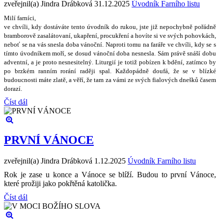
zveřejnil(a) Jindra Drábková
31.12.2025
Úvodník Farního listu
Milí farníci,
ve chvíli, kdy dostáváte tento úvodník do rukou, jste ji
ž
nepochybn
ě
po
ř
ádn
ě
bramborov
ě
zasalátovaní, ukap
ř
ení, procuk
ř
ení a hovíte si ve sv
ý
ch pohovkách,
nebo
ť
se na vás snesla doba váno
č
ní. Naproti tomu na fará
ř
e ve chvíli, kdy se s
tímto úvodníkem mo
ř
í, se dosud váno
č
ní doba nesnesla. Sám práv
ě
sná
š
í dobu
adventní, a je proto nesnesiteln
ý
. Liturgií je toti
ž
pobízen k bd
ě
ní, zatímco by
po brzkém ranním rorání rad
ě
ji spal. Ka
ž
dopádn
ě
doufá,
ž
e se v blízké
budoucnosti máte zlat
ě
, a v
ěř
í,
ž
e tam za vámi ze sv
ý
ch fialov
ý
ch dne
š
k
ů č
asem
dorazí.
Číst dál
PRVNÍ VÁNOCE
zveřejnil(a) Jindra Drábková
1.12.2025
Úvodník Farního listu
Rok je zase u konce a Vánoce se blíží. Budou to první Vánoce,
které prožiji jako pokřtěná katolička.
Číst dál