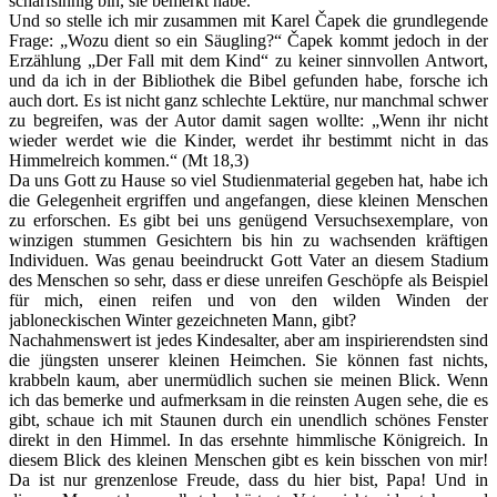
scharfsinnig bin, sie bemerkt habe.
Und so stelle ich mir zusammen mit Karel Čapek die grundlegende
Frage: „Wozu dient so ein Säugling?“ Čapek kommt jedoch in der
Erzählung „Der Fall mit dem Kind“ zu keiner sinnvollen Antwort,
und da ich in der Bibliothek die Bibel gefunden habe, forsche ich
auch dort. Es ist nicht ganz schlechte Lektüre, nur manchmal schwer
zu begreifen, was der Autor damit sagen wollte: „Wenn ihr nicht
wieder werdet wie die Kinder, werdet ihr bestimmt nicht in das
Himmelreich kommen.“ (Mt 18,3)
Da uns Gott zu Hause so viel Studienmaterial gegeben hat, habe ich
die Gelegenheit ergriffen und angefangen, diese kleinen Menschen
zu erforschen. Es gibt bei uns genügend Versuchsexemplare, von
winzigen stummen Gesichtern bis hin zu wachsenden kräftigen
Individuen. Was genau beeindruckt Gott Vater an diesem Stadium
des Menschen so sehr, dass er diese unreifen Geschöpfe als Beispiel
für mich, einen reifen und von den wilden Winden der
jabloneckischen Winter gezeichneten Mann, gibt?
Nachahmenswert ist jedes Kindesalter, aber am inspirierendsten sind
die jüngsten unserer kleinen Heimchen. Sie können fast nichts,
krabbeln kaum, aber unermüdlich suchen sie meinen Blick. Wenn
ich das bemerke und aufmerksam in die reinsten Augen sehe, die es
gibt, schaue ich mit Staunen durch ein unendlich schönes Fenster
direkt in den Himmel. In das ersehnte himmlische Königreich. In
diesem Blick des kleinen Menschen gibt es kein bisschen von mir!
Da ist nur grenzenlose Freude, dass du hier bist, Papa! Und in