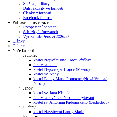
Služba při liturgii
Další aktivity ve farnosti
Články z farnosti
Facebook farnosti
Přihlášení – rezervace
Prvopáteční adorace
Schůzky biřmovanců
Výuka náboženství 2026/27
Články
Galerie
Naše farnosti
Jablonec
kostel Nejsvětějšího Srdce Ježíšova
fara v Jablonci
kostel Nejsvětější Trojice (Mšeno)
kostel sv. Anny
kostel Panny Marie Pomocné (Nová Ves nad
Nisou)
Janov
kostel sv. Jana Křtitele
fara v Janově nad Nisou – ubytování
kostel sv. Antonína Paduánského (Bedřichov)
Lučany
kostel Navštívení Panny Marie
Rychnov