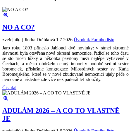
NO A CO?
zveřejnil(a) Jindra Drábková
1.7.2026
Úvodník Farního listu
Jaro roku 1893 přineslo Jablonci dvě novinky: v rámci skromné
slavnosti byla otevřena nová okresní nemocnice, řadící se toho času
se sto třiceti lůžky a několika pavilony mezi nejlépe vybavené v
Čechách, a město obdrželo cenný import v podobě sedmi sester
boromejek, příslušnic kongregace Milosrdných sester sv. Karla
Boromejského, které se v nově zbudované nemocnici ujaly péče o
nemocné a následně zde více než padesát let sloužily.
Číst dál
ADULÁM 2026 – A CO TO VLASTNĚ
JE
zveřejnil(a) Jindra Drábková
1.6.2026
Úvodník Farního listu