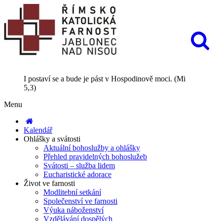
I postaví se a bude je pást v Hospodinově moci. (Mi
5,3)
Menu
Kalendář
Ohlášky a svátosti
Aktuální bohoslužby a ohlášky
Přehled pravidelných bohoslužeb
Svátosti – služba lidem
Eucharistické adorace
Život ve farnosti
Modlitební setkání
Společenství ve farnosti
Výuka náboženství
Vzdělávání dospělých