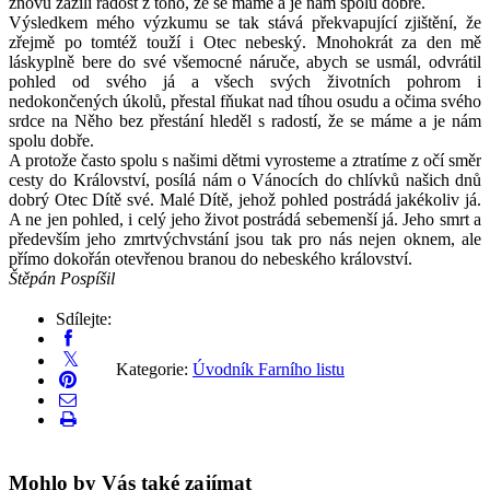
znovu zažili radost z toho, že se máme a je nám spolu dobře.
Výsledkem mého výzkumu se tak stává překvapující zjištění, že
zřejmě po tomtéž touží i Otec nebeský. Mnohokrát za den mě
láskyplně bere do své všemocné náruče, abych se usmál, odvrátil
pohled od svého já a všech svých životních pohrom i
nedokončených úkolů, přestal fňukat nad tíhou osudu a očima svého
srdce na Něho bez přestání hleděl s radostí, že se máme a je nám
spolu dobře.
A protože často spolu s našimi dětmi vyrosteme a ztratíme z očí směr
cesty do Království, posílá nám o Vánocích do chlívků našich dnů
dobrý Otec Dítě své. Malé Dítě, jehož pohled postrádá jakékoliv já.
A ne jen pohled, i celý jeho život postrádá sebemenší já. Jeho smrt a
především jeho zmrtvýchvstání jsou tak pro nás nejen oknem, ale
přímo dokořán otevřenou branou do nebeského království.
Štěpán Pospíšil
Sdílejte:
Kategorie:
Úvodník Farního listu
Mohlo by Vás také zajímat