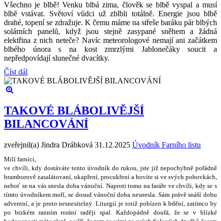
Všechno je blbě! Venku blbá zima, člověk se blbě vyspal a musí
blbě vstávat. Světoví vůdci už zblbli totálně. Energie jsou blbě
drahé, topení se zdražuje. K čemu máme na střeše baráku pár blbých
solárních panelů, když jsou stejně zasypané sněhem a žádná
elektřina z nich neteče? Navíc meteorologové nemají ani začátkem
blbého února s na kost zmrzlými Jablonečáky soucit a
nepředpovídají slunečné dvacítky.
Číst dál
TAKOVÉ BLÁBOLIVĚJŠÍ
BILANCOVÁNÍ
zveřejnil(a) Jindra Drábková
31.12.2025
Úvodník Farního listu
Milí farníci,
ve chvíli, kdy dostáváte tento úvodník do rukou, jste ji
ž
nepochybn
ě
po
ř
ádn
ě
bramborov
ě
zasalátovaní, ukap
ř
ení, procuk
ř
ení a hovíte si ve sv
ý
ch pohovkách,
nebo
ť
se na vás snesla doba váno
č
ní. Naproti tomu na fará
ř
e ve chvíli, kdy se s
tímto úvodníkem mo
ř
í, se dosud váno
č
ní doba nesnesla. Sám práv
ě
sná
š
í dobu
adventní, a je proto nesnesiteln
ý
. Liturgií je toti
ž
pobízen k bd
ě
ní, zatímco by
po brzkém ranním rorání rad
ě
ji spal. Ka
ž
dopádn
ě
doufá,
ž
e se v blízké