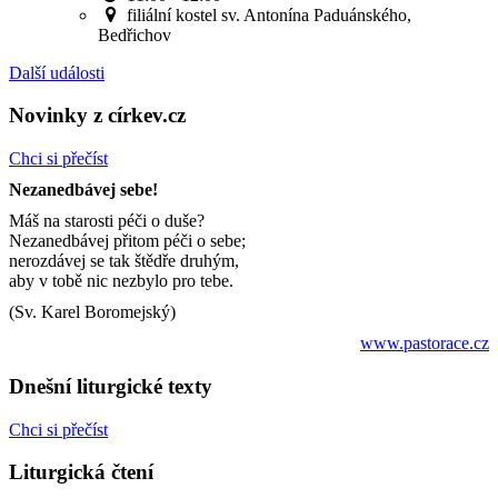
filiální kostel sv. Antonína Paduánského,
Bedřichov
Další události
Novinky z církev.cz
Chci si přečíst
Nezanedbávej sebe!
Máš na starosti péči o duše?
Nezanedbávej přitom péči o sebe;
nerozdávej se tak štědře druhým,
aby v tobě nic nezbylo pro tebe.
(Sv. Karel Boromejský)
www.pastorace.cz
Dnešní liturgické texty
Chci si přečíst
Liturgická čtení