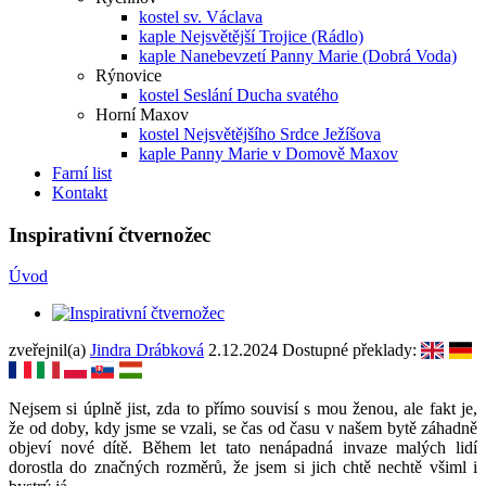
kostel sv. Václava
kaple Nejsvětější Trojice (Rádlo)
kaple Nanebevzetí Panny Marie (Dobrá Voda)
Rýnovice
kostel Seslání Ducha svatého
Horní Maxov
kostel Nejsvětějšího Srdce Ježíšova
kaple Panny Marie v Domově Maxov
Farní list
Kontakt
Inspirativní čtvernožec
Úvod
zveřejnil(a)
Jindra Drábková
2.12.2024
Dostupné překlady:
Nejsem si úplně jist, zda to přímo souvisí s mou ženou, ale fakt je,
že od doby, kdy jsme se vzali, se čas od času v našem bytě záhadně
objeví nové dítě. Během let tato nenápadná invaze malých lidí
dorostla do značných rozměrů, že jsem si jich chtě nechtě všiml i