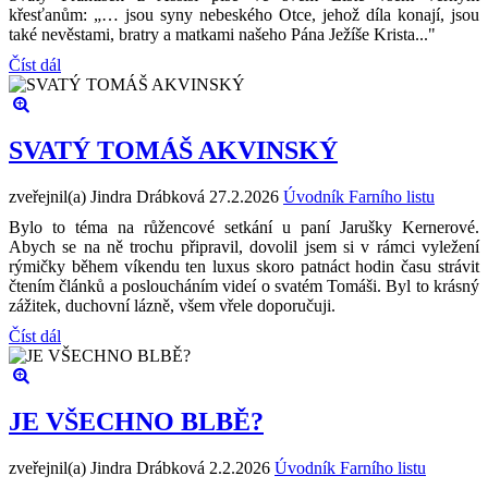
křesťanům: „… jsou syny nebeského Otce, jehož díla konají, jsou
také nevěstami, bratry a matkami našeho Pána Ježíše Krista..."
Číst dál
SVATÝ TOMÁŠ AKVINSKÝ
zveřejnil(a) Jindra Drábková
27.2.2026
Úvodník Farního listu
Bylo to téma na růžencové setkání u paní Jarušky Kernerové.
Abych se na ně trochu připravil, dovolil jsem si v rámci vyležení
rýmičky během víkendu ten luxus skoro patnáct hodin času strávit
čtením článků a posloucháním videí o svatém Tomáši. Byl to krásný
zážitek, duchovní lázně, všem vřele doporučuji.
Číst dál
JE VŠECHNO BLBĚ?
zveřejnil(a) Jindra Drábková
2.2.2026
Úvodník Farního listu