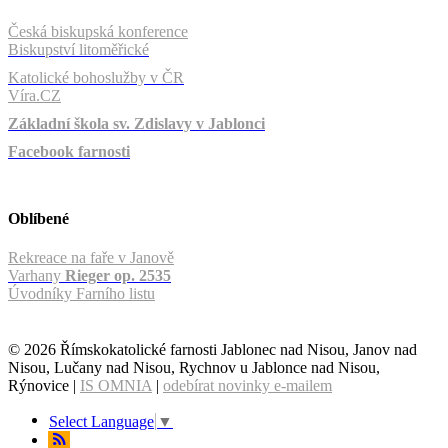
Česká biskupská konference
Biskupství litoměřické
Katolické bohoslužby v ČR
Víra.CZ
Základní škola sv. Zdislavy v Jablonci
Facebook farnosti
Oblíbené
Rekreace na faře v Janově
Varhany
Rieger op. 2535
Úvodníky Farního listu
© 2026 Římskokatolické farnosti Jablonec nad Nisou, Janov nad
Nisou, Lučany nad Nisou, Rychnov u Jablonce nad Nisou,
Rýnovice |
IS OMNIA
|
odebírat novinky e-mailem
Select Language
▼