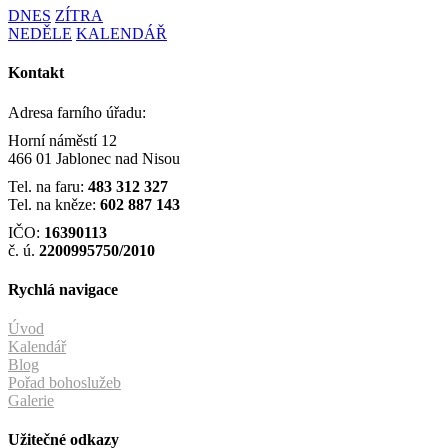
DNES
ZÍTRA
NEDĚLE
KALENDÁŘ
Kontakt
Adresa farního úřadu:
Horní náměstí 12
466 01 Jablonec nad Nisou
Tel. na faru:
483 312 327
Tel. na kněze:
602 887 143
IČO:
16390113
č. ú.
2200995750/2010
Rychlá navigace
Úvod
Kalendář
Blog
Pořad bohoslužeb
Galerie
Užitečné odkazy