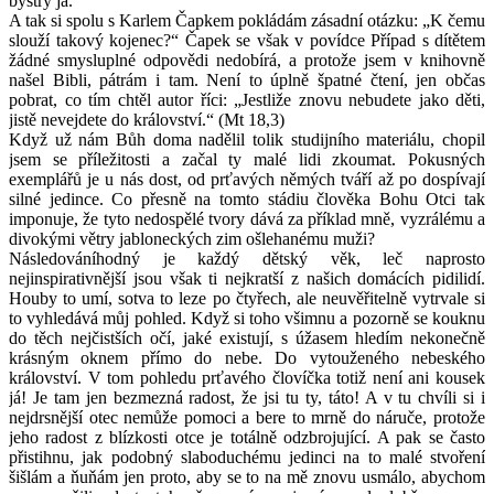
bystrý já.
A tak si spolu s Karlem Čapkem pokládám zásadní otázku: „K čemu
slouží takový kojenec?“ Čapek se však v povídce Případ s dítětem
žádné smysluplné odpovědi nedobírá, a protože jsem v knihovně
našel Bibli, pátrám i tam. Není to úplně špatné čtení, jen občas
pobrat, co tím chtěl autor říci: „Jestliže znovu nebudete jako děti,
jistě nevejdete do království.“ (Mt 18,3)
Když už nám Bůh doma nadělil tolik studijního materiálu, chopil
jsem se příležitosti a začal ty malé lidi zkoumat. Pokusných
exemplářů je u nás dost, od prťavých němých tváří až po dospívají
silné jedince. Co přesně na tomto stádiu člověka Bohu Otci tak
imponuje, že tyto nedospělé tvory dává za příklad mně, vyzrálému a
divokými větry jabloneckých zim ošlehanému muži?
Následováníhodný je každý dětský věk, leč naprosto
nejinspirativnější jsou však ti nejkratší z našich domácích pidilidí.
Houby to umí, sotva to leze po čtyřech, ale neuvěřitelně vytrvale si
to vyhledává můj pohled. Když si toho všimnu a pozorně se kouknu
do těch nejčistších očí, jaké existují, s úžasem hledím nekonečně
krásným oknem přímo do nebe. Do vytouženého nebeského
království. V tom pohledu prťavého človíčka totiž není ani kousek
já! Je tam jen bezmezná radost, že jsi tu ty, táto! A v tu chvíli si i
nejdrsnější otec nemůže pomoci a bere to mrně do náruče, protože
jeho radost z blízkosti otce je totálně odzbrojující. A pak se často
přistihnu, jak podobný slaboduchému jedinci na to malé stvoření
šišlám a ňuňám jen proto, aby se to na mě znovu usmálo, abychom