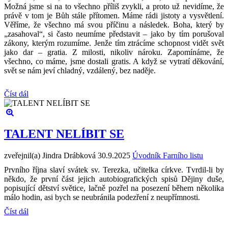
Možná jsme si na to všechno příliš zvykli, a proto už nevidíme, že
právě v tom je Bůh stále přítomen. Máme rádi jistoty a vysvětlení.
Věříme, že všechno má svou příčinu a následek. Boha, který by
„zasahoval“, si často neumíme představit – jako by tím porušoval
zákony, kterým rozumíme. Jenže tím ztrácíme schopnost vidět svět
jako dar – gratia. Z milosti, nikoliv nároku. Zapomínáme, že
všechno, co máme, jsme dostali gratis. A když se vytratí děkování,
svět se nám jeví chladný, vzdálený, bez naděje.
Číst dál
TALENT NELÍBIT SE
zveřejnil(a) Jindra Drábková
30.9.2025
Úvodník Farního listu
Prvního října slaví svátek sv. Terezka, učitelka církve. Tvrdil-li by
někdo, že první část jejich autobiografických spisů Dějiny duše,
popisující dětství světice, lačně pozřel na posezení během několika
málo hodin, asi bych se neubránila podezření z neupřímnosti.
Číst dál