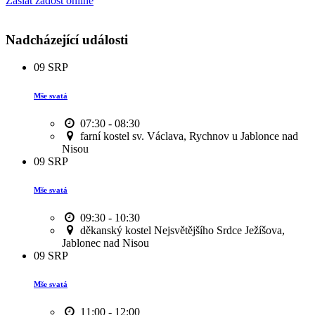
Zaslat žádost online
Nadcházející události
09
SRP
Mše svatá
07:30 - 08:30
farní kostel sv. Václava, Rychnov u Jablonce nad
Nisou
09
SRP
Mše svatá
09:30 - 10:30
děkanský kostel Nejsvětějšího Srdce Ježíšova,
Jablonec nad Nisou
09
SRP
Mše svatá
11:00 - 12:00