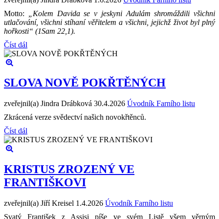
Motto:
„Kolem Davida se v jeskyni Adulám shromáždili všichni
utlačování, všichni stíhaní věřitelem a všichni, jejichž život byl plný
hořkosti“ (1Sam 22,1).
Číst dál
SLOVA NOVĚ POKŘTĚNÝCH
zveřejnil(a) Jindra Drábková
30.4.2026
Úvodník Farního listu
Zkrácená verze svědectví našich novokřtěnců.
Číst dál
KRISTUS ZROZENÝ VE
FRANTIŠKOVI
zveřejnil(a) Jiří Kreisel
1.4.2026
Úvodník Farního listu
Svatý František z Assisi píše ve svém Listě všem věrným