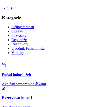
1
Kategorie
Dějiny farnosti
Opravy
Pozvánky
Reportáže
Rozhovory
Úvodník Farního listu
Varhany
Pořad bohoslužeb
Aktuální seznam s ohláškami
Rezervovat intenci