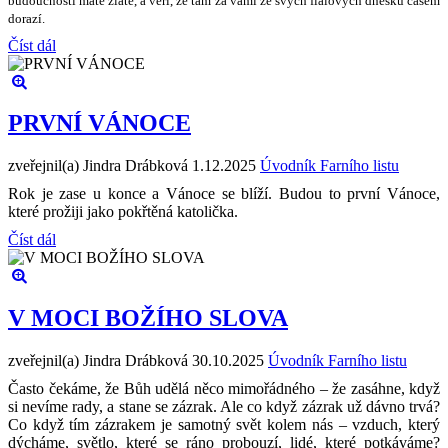
budoucnosti máte zlat
ě
, a v
ěř
í,
ž
e tam za vámi ze sv
ý
ch fialov
ý
ch dne
š
k
ů č
asem
dorazí.
Číst dál
PRVNÍ VÁNOCE
zveřejnil(a) Jindra Drábková
1.12.2025
Úvodník Farního listu
Rok je zase u konce a Vánoce se blíží. Budou to první Vánoce,
které prožiji jako pokřtěná katolička.
Číst dál
V MOCI BOŽÍHO SLOVA
zveřejnil(a) Jindra Drábková
30.10.2025
Úvodník Farního listu
Často čekáme, že Bůh udělá něco mimořádného – že zasáhne, když
si nevíme rady, a stane se zázrak. Ale co když zázrak už dávno trvá?
Co když tím zázrakem je samotný svět kolem nás – vzduch, který
dýcháme, světlo, které se ráno probouzí, lidé, které potkáváme?