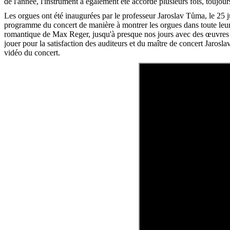
de l'année, l'instrument a également été accordé plusieurs fois, toujour
Les orgues ont été inaugurées par le professeur Jaroslav Tůma, le 25 
programme du concert de manière à montrer les orgues dans toute leur
romantique de Max Reger, jusqu'à presque nos jours avec des œuvres
jouer pour la satisfaction des auditeurs et du maître de concert Jar
vidéo du concert.