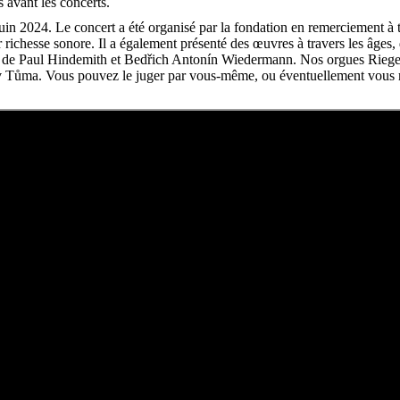
s avant les concerts.
juin 2024. Le concert a été organisé par la fondation en remerciement 
 richesse sonore. Il a également présenté des œuvres à travers les âge
 de Paul Hindemith et Bedřich Antonín Wiedermann. Nos orgues Rieger 
oslav Tůma. Vous pouvez le juger par vous-même, ou éventuellement vous