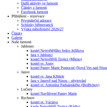
Další aktivity ve farnosti
Články z farnosti
Facebook farnosti
Přihlášení – rezervace
Prvopáteční adorace
Schůzky biřmovanců
Výuka náboženství 2026/27
Články
Galerie
Naše farnosti
Jablonec
kostel Nejsvětějšího Srdce Ježíšova
fara v Jablonci
kostel Nejsvětější Trojice (Mšeno)
kostel sv. Anny
kostel Panny Marie Pomocné (Nová Ves nad Niso
Janov
kostel sv. Jana Křtitele
fara v Janově nad Nisou – ubytování
kostel sv. Antonína Paduánského (Bedřichov)
Lučany
kostel Navštívení Panny Marie
Rychnov
kostel sv. Václava
kaple Nejsvětější Trojice (Rádlo)