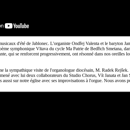
 musicaux d'été de Jablonec. L'organiste Ondřej Valenta et le baryton J
poème symphonique Vltava du cycle Ma Patrie de Bedřich Smetana, dans 
sante, qui se renforcent progressivement, ont résonné dans nos oreilles l
e la sympathique visite de l'organologue diocésain, M. Radek Rejšek. Il
 amené avec lui deux collaborateurs du Studio Chorus, Vít Janata et Ja
s aussi sur notre église avec ses improvisations à l'orgue. Nous avons 