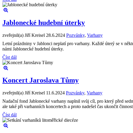
Jablonecké hudební úterky
zveřejnil(a) Jiří Kreisel
28.6.2024
Pozvánky
,
Varhany
Letní prázdniny v Jablonci neplatí pro varhany. Každé úterý se v někt
námi Jablonecké hudební úterky.
Číst dál
Koncert Jaroslava Tůmy
zveřejnil(a) Jiří Kreisel
11.6.2024
Pozvánky
,
Varhany
Nadační fond Jablonecké varhany naplnil svůj cíl, pro který před sed
ale také při varhanních koncertech a proto nadešel čas ukončit činnos
Číst dál