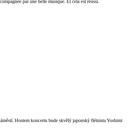
accompagnée par une belle musique. Et cela est réussi.
áměstí. Hostem koncertu bude skvělý japonský flétnista Yoshimi