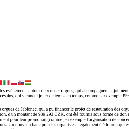
 les événements autour de « nos » orgues, qui accompagnent si joliment
iocésains, qui viennent jouer de temps en temps, comme par exemple Přem
 orgues de Jablonec, qui a pu financer le projet de restauration des orgu
ation, d'un montant de 939 293 CZK, ont été fournis sous forme de don affe
galement pour leur promotion (comme par exemple l'organisation de concert
Un nouveau banc pour les organistes a également été fourni, qui est, à