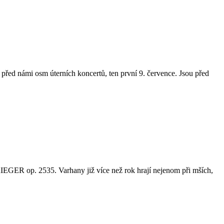
 před námi osm úterních koncertů, ten první 9. července. Jsou před
 RIEGER op. 2535. Varhany již více než rok hrají nejenom při mších,