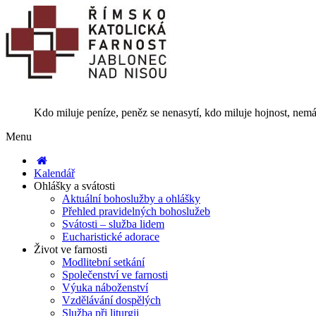
Kdo miluje peníze, peněz se nenasytí, kdo miluje hojnost, nemá
Menu
Kalendář
Ohlášky a svátosti
Aktuální bohoslužby a ohlášky
Přehled pravidelných bohoslužeb
Svátosti – služba lidem
Eucharistické adorace
Život ve farnosti
Modlitební setkání
Společenství ve farnosti
Výuka náboženství
Vzdělávání dospělých
Služba při liturgii