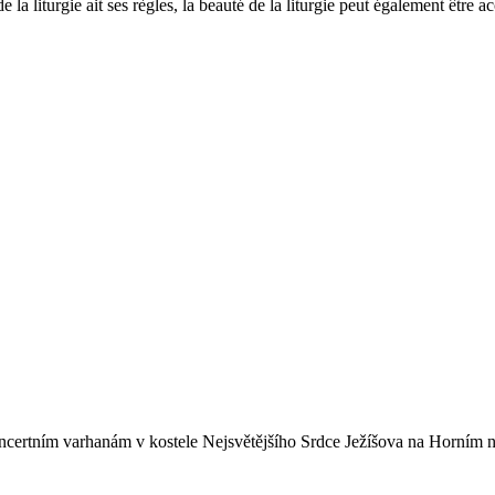
a liturgie ait ses règles, la beauté de la liturgie peut également être 
oncertním varhanám v kostele Nejsvětějšího Srdce Ježíšova na Horním n