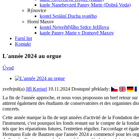
kaple Nanebevzetí Panny Marie (Dobrá Voda)
Rýnovice
kostel Seslání Ducha svatého
Horní Maxov
kostel Nejsvětějšího Srdce Ježíšova
kaple Panny Marie v Domově Maxov
Farní list
Kontakt
L'année 2024 au orgue
Úvod
zveřejnil(a)
Jiří Kreisel
19.11.2024
Dostupné překlady:
La fin de l'année approche, et nous vous proposons un bref retour sur
attirent également des étudiants de conservatoires et des organistes d
concerts.
Cette année marque la fin de sept années d'activité de la Fondation des
l'instrument, c'est pourquoi les fonds restant sur le compte de la fond
tels que les réparations futures, l'entretien régulier, l'accordage et é
Hermann Eule de Bautzen que l'année 2024 a commencé pour les orgues. 