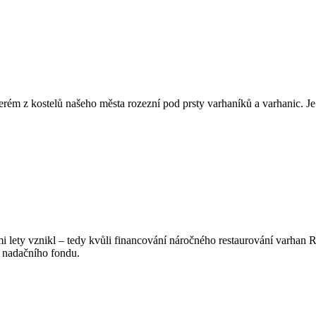
erém z kostelů našeho města rozezní pod prsty varhaníků a varhanic. Je
mi lety vznikl – tedy kvůli financování náročného restaurování varhan
t nadačního fondu.