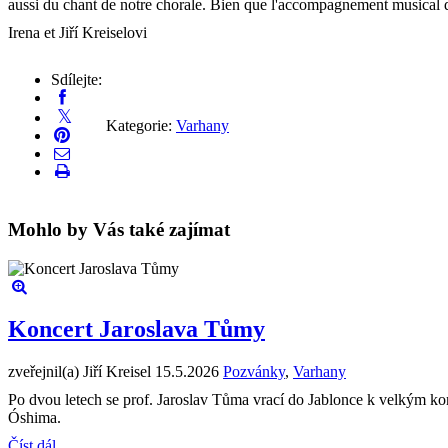
aussi du chant de notre chorale. Bien que l'accompagnement musical de l
Irena et Jiří Kreiselovi
Sdílejte:
Kategorie:
Varhany
Mohlo by Vás také zajímat
Koncert Jaroslava Tůmy
zveřejnil(a) Jiří Kreisel
15.5.2026
Pozvánky
,
Varhany
Po dvou letech se prof. Jaroslav Tůma vrací do Jablonce k velkým k
Óshima.
Číst dál