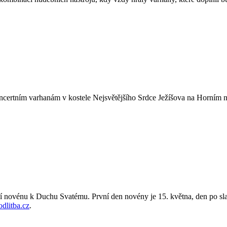
oncertním varhanám v kostele Nejsvětějšího Srdce Ježíšova na Horním n
ní novénu k Duchu Svatému. První den novény je 15. května, den po sl
dlitba.cz
.