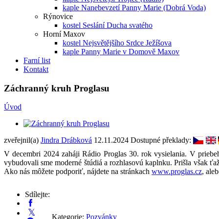
kaple Nanebevzetí Panny Marie (Dobrá Voda)
Rýnovice
kostel Seslání Ducha svatého
Horní Maxov
kostel Nejsvětějšího Srdce Ježíšova
kaple Panny Marie v Domově Maxov
Farní list
Kontakt
Záchranný kruh Proglasu
Úvod
zveřejnil(a)
Jindra Drábková
12.11.2024
Dostupné překlady:
V decembri 2024 zaháji Rádio Proglas 30. rok vysielania. V prieb
vybudovali sme moderné štúdiá a rozhlasovú kaplnku. Prišla však ťa
Ako nás môžete podporiť, nájdete na stránkach
www.proglas.cz
, ale
Sdílejte:
Kategorie:
Pozvánky