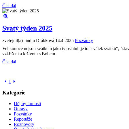
Číst dál
Svatý týden 2025
zveřejnil(a) Jindra Drábková
14.4.2025
Pozvánky
Velikonoce nejsou svátkem jako ty ostatní: je to "svátek svátků", "sl
vzkříšení a k životu s Bohem.
Číst dál
1
Kategorie
Dějiny farnosti
Opravy
Pozvánky
Reportáže
Rozhovory