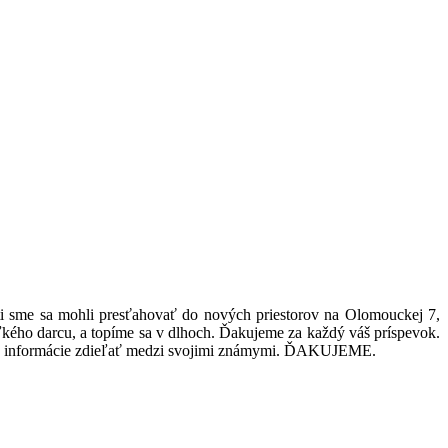
ti sme sa mohli presťahovať do nových priestorov na Olomouckej 7,
ľkého darcu, a topíme sa v dlhoch. Ďakujeme za každý váš príspevok.
eto informácie zdieľať medzi svojimi známymi. ĎAKUJEME.