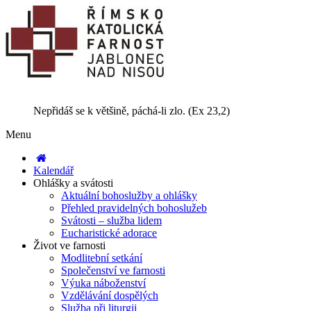
Nepřidáš se k většině, páchá-li zlo. (Ex 23,2)
Menu
Kalendář
Ohlášky a svátosti
Aktuální bohoslužby a ohlášky
Přehled pravidelných bohoslužeb
Svátosti – služba lidem
Eucharistické adorace
Život ve farnosti
Modlitební setkání
Společenství ve farnosti
Výuka náboženství
Vzdělávání dospělých
Služba při liturgii