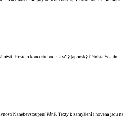
áměstí. Hostem koncertu bude skvělý japonský flétnista Yoshimi
avnosti Nanebevstoupení Páně. Texty k zamyšlení i novéna jsou na