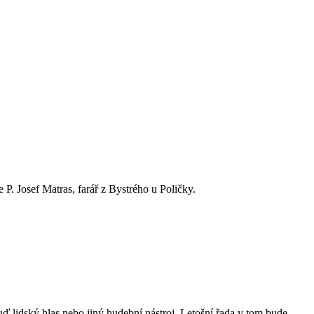
P. Josef Matras, farář z Bystrého u Poličky.
ď lidský hlas nebo jiný hudební nástroj. Letošní řada v tom bude