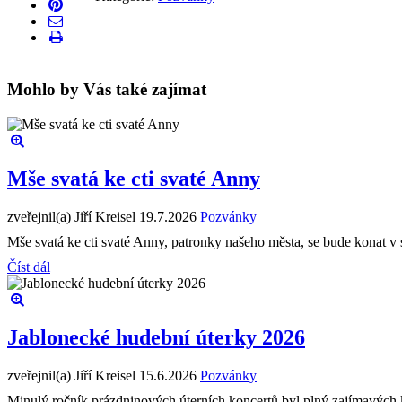
Mohlo by Vás také zajímat
Mše svatá ke cti svaté Anny
zveřejnil(a) Jiří Kreisel
19.7.2026
Pozvánky
Mše svatá ke cti svaté Anny, patronky našeho města, se bude konat v 
Číst dál
Jablonecké hudební úterky 2026
zveřejnil(a) Jiří Kreisel
15.6.2026
Pozvánky
Minulý ročník prázdninových úterních koncertů byl plný zajímavých k