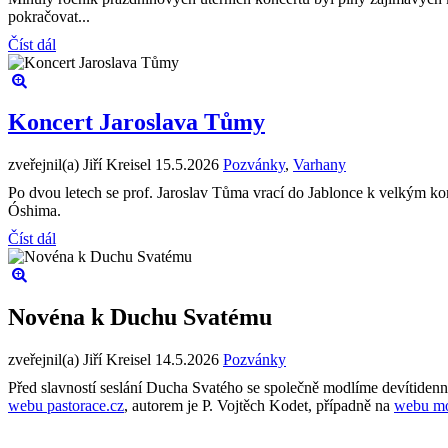
pokračovat...
Číst dál
Koncert Jaroslava Tůmy
zveřejnil(a) Jiří Kreisel
15.5.2026
Pozvánky
,
Varhany
Po dvou letech se prof. Jaroslav Tůma vrací do Jablonce k velkým k
Óshima.
Číst dál
Novéna k Duchu Svatému
zveřejnil(a) Jiří Kreisel
14.5.2026
Pozvánky
Před slavností seslání Ducha Svatého se společně modlíme devítiden
webu pastorace.cz
, autorem je P. Vojtěch Kodet, případně na
webu mo