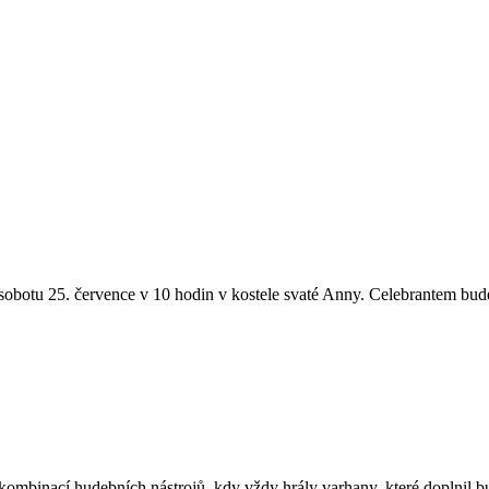
sobotu 25. července v 10 hodin v kostele svaté Anny. Celebrantem bude 
ombinací hudebních nástrojů, kdy vždy hrály varhany, které doplnil bu