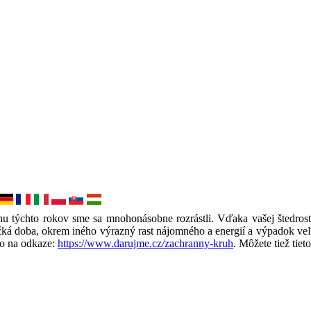
ehu týchto rokov sme sa mnohonásobne rozrástli. Vďaka vašej štedros
žká doba, okrem iného výrazný rast nájomného a energií a výpadok ve
bo na odkaze:
https://www.darujme.cz/zachranny-kruh
. Môžete tiež ti