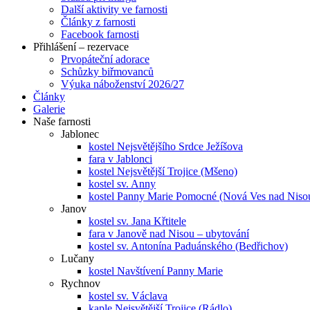
Další aktivity ve farnosti
Články z farnosti
Facebook farnosti
Přihlášení – rezervace
Prvopáteční adorace
Schůzky biřmovanců
Výuka náboženství 2026/27
Články
Galerie
Naše farnosti
Jablonec
kostel Nejsvětějšího Srdce Ježíšova
fara v Jablonci
kostel Nejsvětější Trojice (Mšeno)
kostel sv. Anny
kostel Panny Marie Pomocné (Nová Ves nad Niso
Janov
kostel sv. Jana Křtitele
fara v Janově nad Nisou – ubytování
kostel sv. Antonína Paduánského (Bedřichov)
Lučany
kostel Navštívení Panny Marie
Rychnov
kostel sv. Václava
kaple Nejsvětější Trojice (Rádlo)