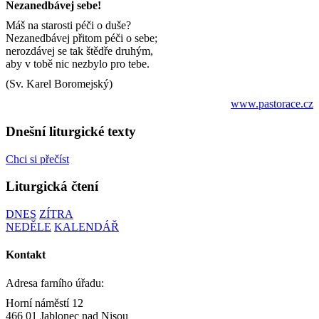
Nezanedbávej sebe!
Máš na starosti péči o duše?
Nezanedbávej přitom péči o sebe;
nerozdávej se tak štědře druhým,
aby v tobě nic nezbylo pro tebe.
(Sv. Karel Boromejský)
www.pastorace.cz
Dnešní liturgické texty
Chci si přečíst
Liturgická čtení
DNES
ZÍTRA
NEDĚLE
KALENDÁŘ
Kontakt
Adresa farního úřadu:
Horní náměstí 12
466 01 Jablonec nad Nisou