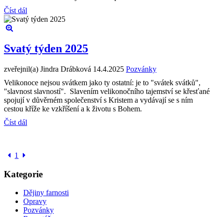
Číst dál
Svatý týden 2025
zveřejnil(a) Jindra Drábková
14.4.2025
Pozvánky
Velikonoce nejsou svátkem jako ty ostatní: je to "svátek svátků",
"slavnost slavností". Slavením velikonočního tajemství se křesťané
spojují v důvěrném společenství s Kristem a vydávají se s ním
cestou kříže ke vzkříšení a k životu s Bohem.
Číst dál
1
Kategorie
Dějiny farnosti
Opravy
Pozvánky