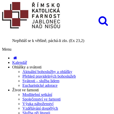
Nepřidáš se k většině, páchá-li zlo. (Ex 23,2)
Menu
Kalendář
Ohlášky a svátosti
Aktuální bohoslužby a ohlášky
Přehled pravidelných bohoslužeb
Svátosti – služba lidem
Eucharistické adorace
Život ve farnosti
Modlitební setkání
Společenství ve farnosti
Výuka náboženství
Vzdělávání dospělých
Služba při liturgii