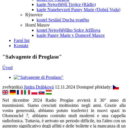
kaple Nejsvětější Trojice (Rádlo)
kaple Nanebevzetí Panny Marie (Dobrá Voda)
Rýnovice
kostel Seslání Ducha svatého
Horní Maxov
kostel Nejsvětějšího Srdce Ježíšova
kaple Panny Marie v Domově Maxov
Farní list
Kontakt
"Salvagente di Proglaso"
Úvod
zveřejnil(a)
Jindra Drábková
12.11.2024
Dostupné překlady:
Nel dicembre 2024 Radio Proglas avvierà il 30° anno di
trasmissioni. Siamo cresciuti moltissimo negli anni. Grazie alla
vostra generosità, abbiamo potuto trasferirci in nuovi spazi in
Olomoucké 7, abbiamo costruito studi moderni e una cappella
radiofonica. Tuttavia, è arrivato un periodo difficile, tra l'altro con un
aumento significativo degli affitti e delle bollette e la mancanza di un