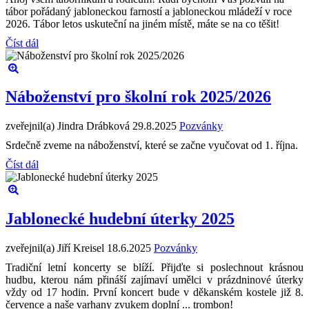
tábor pořádaný jabloneckou farností a jabloneckou mládeží v roce
2026. Tábor letos uskuteční na jiném místě, máte se na co těšit!
Číst dál
Náboženství pro školní rok 2025/2026
zveřejnil(a) Jindra Drábková
29.8.2025
Pozvánky
Srdečně zveme na náboženství, které se začne vyučovat od 1. října.
Číst dál
Jablonecké hudební úterky 2025
zveřejnil(a) Jiří Kreisel
18.6.2025
Pozvánky
Tradiční letní koncerty se blíží. Přijďte si poslechnout krásnou
hudbu, kterou nám přináší zajímaví umělci v prázdninové úterky
vždy od 17 hodin. První koncert bude v děkanském kostele již 8.
července a naše varhany zvukem doplní ... trombon!