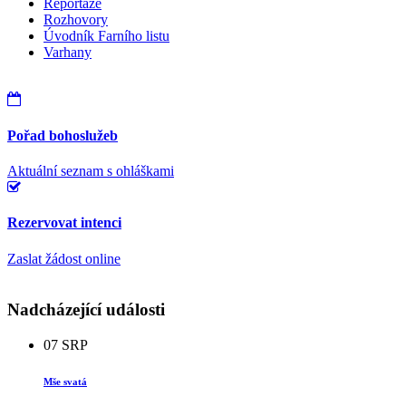
Reportáže
Rozhovory
Úvodník Farního listu
Varhany
Pořad bohoslužeb
Aktuální seznam s ohláškami
Rezervovat intenci
Zaslat žádost online
Nadcházející události
07
SRP
Mše svatá