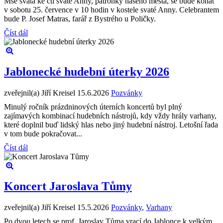
Mše svatá ke cti svaté Anny, patronky našeho města, se bude konat
v sobotu 25. července v 10 hodin v kostele svaté Anny. Celebrantem
bude P. Josef Matras, farář z Bystrého u Poličky.
Číst dál
Jablonecké hudební úterky 2026
zveřejnil(a) Jiří Kreisel
15.6.2026
Pozvánky
Minulý ročník prázdninových úterních koncertů byl plný
zajímavých kombinací hudebních nástrojů, kdy vždy hrály varhany,
které doplnil buď lidský hlas nebo jiný hudební nástroj. Letošní řada
v tom bude pokračovat...
Číst dál
Koncert Jaroslava Tůmy
zveřejnil(a) Jiří Kreisel
15.5.2026
Pozvánky
,
Varhany
Po dvou letech se prof. Jaroslav Tůma vrací do Jablonce k velkým