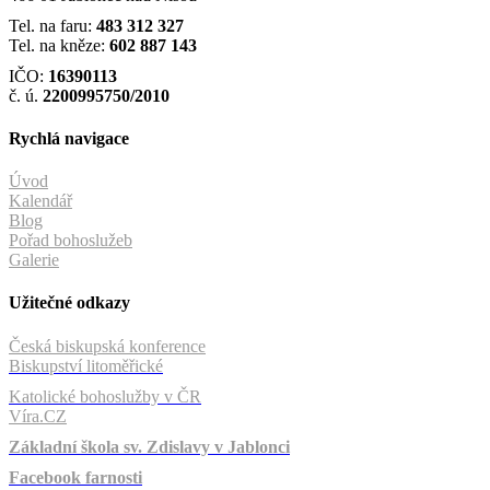
Tel. na faru:
483 312 327
Tel. na kněze:
602 887 143
IČO:
16390113
č. ú.
2200995750/2010
Rychlá navigace
Úvod
Kalendář
Blog
Pořad bohoslužeb
Galerie
Užitečné odkazy
Česká biskupská konference
Biskupství litoměřické
Katolické bohoslužby v ČR
Víra.CZ
Základní škola sv. Zdislavy v Jablonci
Facebook farnosti