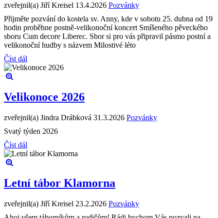
zveřejnil(a) Jiří Kreisel
13.4.2026
Pozvánky
Přijměte pozvání do kostela sv. Anny, kde v sobotu 25. dubna od 19
hodin proběhne postně-velikonoční koncert Smíšeného pěveckého
sboru Cum decore Liberec. Sbor si pro vás připravil pásmo postní a
velikonoční hudby s názvem Milostivé léto
Číst dál
Velikonoce 2026
zveřejnil(a) Jindra Drábková
31.3.2026
Pozvánky
Svatý týden 2026
Číst dál
Letní tábor Klamorna
zveřejnil(a) Jiří Kreisel
23.2.2026
Pozvánky
Ahoj všem táborníkům a rodičům! Rádi bychom Vás pozvali na