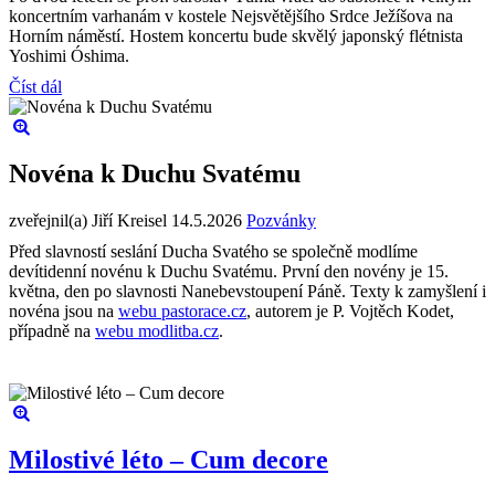
koncertním varhanám v kostele Nejsvětějšího Srdce Ježíšova na
Horním náměstí. Hostem koncertu bude skvělý japonský flétnista
Yoshimi Óshima.
Číst dál
Novéna k Duchu Svatému
zveřejnil(a) Jiří Kreisel
14.5.2026
Pozvánky
Před slavností seslání Ducha Svatého se společně modlíme
devítidenní novénu k Duchu Svatému. První den novény je 15.
května, den po slavnosti Nanebevstoupení Páně. Texty k zamyšlení i
novéna jsou na
webu pastorace.cz
, autorem je P. Vojtěch Kodet,
případně na
webu modlitba.cz
.
Milostivé léto – Cum decore