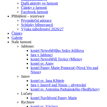
Další aktivity ve farnosti
Články z farnosti
Facebook farnosti
Přihlášení – rezervace
Prvopáteční adorace
Schůzky biřmovanců
Výuka náboženství 2026/27
Články
Galerie
Naše farnosti
Jablonec
kostel Nejsvětějšího Srdce Ježíšova
fara v Jablonci
kostel Nejsvětější Trojice (Mšeno)
kostel sv. Anny
kostel Panny Marie Pomocné (Nová Ves nad
Nisou)
Janov
kostel sv. Jana Křtitele
fara v Janově nad Nisou – ubytování
kostel sv. Antonína Paduánského (Bedřichov)
Lučany
kostel Navštívení Panny Marie
Rychnov
kostel sv. Václava