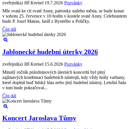
zveřejnil(a) Jiří Kreisel
19.7.2026
Pozvánky
Mše svatá ke cti svaté Anny, patronky našeho města, se bude konat
v sobotu 25. července v 10 hodin v kostele svaté Anny. Celebrantem
bude P. Josef Matras, farář z Bystrého u Poličky.
Číst dál
Jablonecké hudební úterky 2026
zveřejnil(a) Jiří Kreisel
15.6.2026
Pozvánky
Minulý ročník prázdninových úterních koncertů byl plný
zajímavých kombinací hudebních nástrojů, kdy vždy hrály varhany,
které doplnil buď lidský hlas nebo jiný hudební nástroj. Letošní řada
v tom bude pokračovat...
Číst dál
Koncert Jaroslava Tůmy