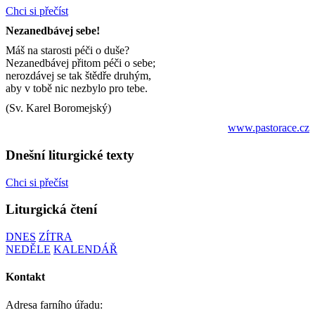
Chci si přečíst
Nezanedbávej sebe!
Máš na starosti péči o duše?
Nezanedbávej přitom péči o sebe;
nerozdávej se tak štědře druhým,
aby v tobě nic nezbylo pro tebe.
(Sv. Karel Boromejský)
www.pastorace.cz
Dnešní liturgické texty
Chci si přečíst
Liturgická čtení
DNES
ZÍTRA
NEDĚLE
KALENDÁŘ
Kontakt
Adresa farního úřadu: