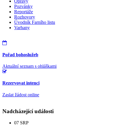
Opravy
Pozvánky
Reportáže
Rozhovory
Úvodník Farního listu
Varhany
Pořad bohoslužeb
Aktuální seznam s ohláškami
Rezervovat intenci
Zaslat žádost online
Nadcházející události
07
SRP