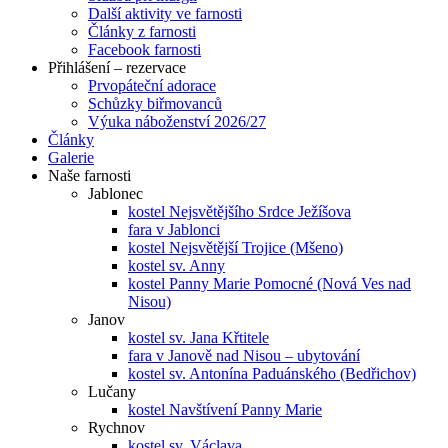
Další aktivity ve farnosti
Články z farnosti
Facebook farnosti
Přihlášení – rezervace
Prvopáteční adorace
Schůzky biřmovanců
Výuka náboženství 2026/27
Články
Galerie
Naše farnosti
Jablonec
kostel Nejsvětějšího Srdce Ježíšova
fara v Jablonci
kostel Nejsvětější Trojice (Mšeno)
kostel sv. Anny
kostel Panny Marie Pomocné (Nová Ves nad
Nisou)
Janov
kostel sv. Jana Křtitele
fara v Janově nad Nisou – ubytování
kostel sv. Antonína Paduánského (Bedřichov)
Lučany
kostel Navštívení Panny Marie
Rychnov
kostel sv. Václava