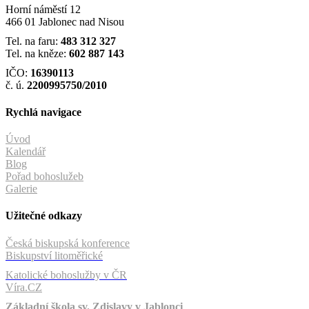
Horní náměstí 12
466 01 Jablonec nad Nisou
Tel. na faru:
483 312 327
Tel. na kněze:
602 887 143
IČO:
16390113
č. ú.
2200995750/2010
Rychlá navigace
Úvod
Kalendář
Blog
Pořad bohoslužeb
Galerie
Užitečné odkazy
Česká biskupská konference
Biskupství litoměřické
Katolické bohoslužby v ČR
Víra.CZ
Základní škola sv. Zdislavy v Jablonci