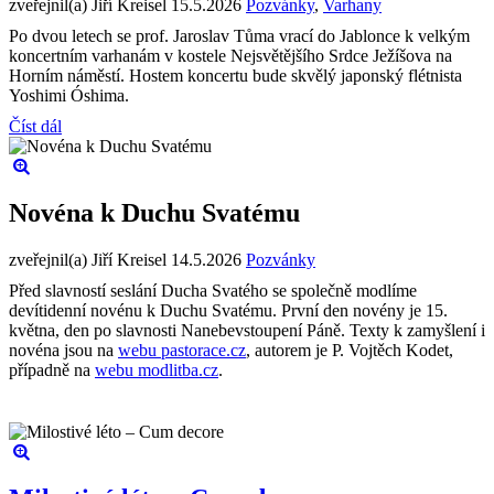
zveřejnil(a) Jiří Kreisel
15.5.2026
Pozvánky
,
Varhany
Po dvou letech se prof. Jaroslav Tůma vrací do Jablonce k velkým
koncertním varhanám v kostele Nejsvětějšího Srdce Ježíšova na
Horním náměstí. Hostem koncertu bude skvělý japonský flétnista
Yoshimi Óshima.
Číst dál
Novéna k Duchu Svatému
zveřejnil(a) Jiří Kreisel
14.5.2026
Pozvánky
Před slavností seslání Ducha Svatého se společně modlíme
devítidenní novénu k Duchu Svatému. První den novény je 15.
května, den po slavnosti Nanebevstoupení Páně. Texty k zamyšlení i
novéna jsou na
webu pastorace.cz
, autorem je P. Vojtěch Kodet,
případně na
webu modlitba.cz
.