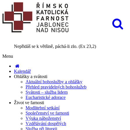
Nepřidáš se k většině, páchá-li zlo. (Ex 23,2)
Menu
Kalendář
Ohlášky a svátosti
Aktuální bohoslužby a ohlášky
Přehled pravidelných bohoslužeb
Svátosti – služba lidem
Eucharistické adorace
Život ve farnosti
Modlitební setkání
Společenství ve farnosti
Výuka náboženství
Vzdělávání dospělých
Služba při liturgii