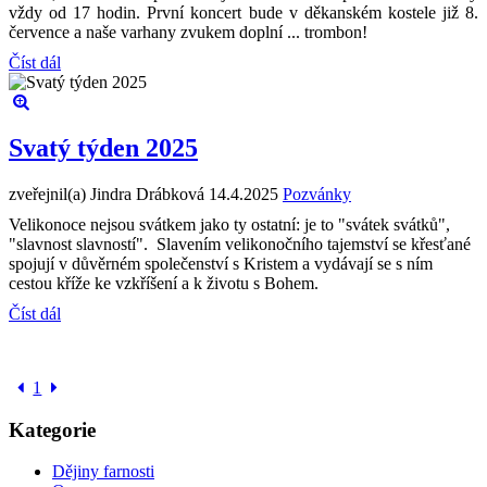
vždy od 17 hodin. První koncert bude v děkanském kostele již 8.
července a naše varhany zvukem doplní ... trombon!
Číst dál
Svatý týden 2025
zveřejnil(a) Jindra Drábková
14.4.2025
Pozvánky
Velikonoce nejsou svátkem jako ty ostatní: je to "svátek svátků",
"slavnost slavností". Slavením velikonočního tajemství se křesťané
spojují v důvěrném společenství s Kristem a vydávají se s ním
cestou kříže ke vzkříšení a k životu s Bohem.
Číst dál
1
Kategorie
Dějiny farnosti