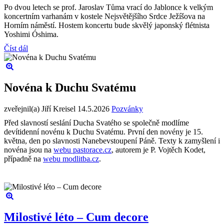
Po dvou letech se prof. Jaroslav Tůma vrací do Jablonce k velkým
koncertním varhanám v kostele Nejsvětějšího Srdce Ježíšova na
Horním náměstí. Hostem koncertu bude skvělý japonský flétnista
Yoshimi Óshima.
Číst dál
Novéna k Duchu Svatému
zveřejnil(a) Jiří Kreisel
14.5.2026
Pozvánky
Před slavností seslání Ducha Svatého se společně modlíme
devítidenní novénu k Duchu Svatému. První den novény je 15.
května, den po slavnosti Nanebevstoupení Páně. Texty k zamyšlení i
novéna jsou na
webu pastorace.cz
, autorem je P. Vojtěch Kodet,
případně na
webu modlitba.cz
.
Milostivé léto – Cum decore