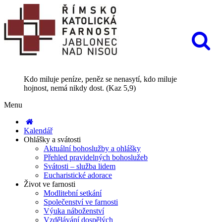
Kdo miluje peníze, peněz se nenasytí, kdo miluje
hojnost, nemá nikdy dost. (Kaz 5,9)
Menu
Kalendář
Ohlášky a svátosti
Aktuální bohoslužby a ohlášky
Přehled pravidelných bohoslužeb
Svátosti – služba lidem
Eucharistické adorace
Život ve farnosti
Modlitební setkání
Společenství ve farnosti
Výuka náboženství
Vzdělávání dospělých