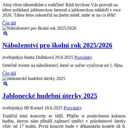
Ahoj všem táborníkům a rodičům! Rádi bychom Vás pozvali na
tábor pořádaný jabloneckou farností a jabloneckou mládeží v roce
2026. Tábor letos uskuteční na jiném místě, máte se na co těšit!
Číst dál
Náboženství pro školní rok 2025/2026
zveřejnil(a) Jindra Drábková
29.8.2025
Pozvánky
Srdečně zveme na náboženství, které se začne vyučovat od 1. října.
Číst dál
Jablonecké hudební úterky 2025
zveřejnil(a) Jiří Kreisel
18.6.2025
Pozvánky
Tradiční letní koncerty se blíží. Přijďte si poslechnout krásnou
hudbu, kterou nám přináší zajímaví umělci v prázdninové úterky
vždy od 17 hodin. První koncert bude v děkanském kostele již 8.