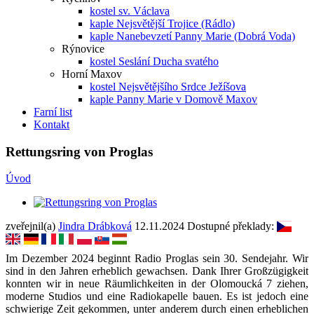
kostel sv. Václava
kaple Nejsvětější Trojice (Rádlo)
kaple Nanebevzetí Panny Marie (Dobrá Voda)
Rýnovice
kostel Seslání Ducha svatého
Horní Maxov
kostel Nejsvětějšího Srdce Ježíšova
kaple Panny Marie v Domově Maxov
Farní list
Kontakt
Rettungsring von Proglas
Úvod
zveřejnil(a)
Jindra Drábková
12.11.2024
Dostupné překlady:
Im Dezember 2024 beginnt Radio Proglas sein 30. Sendejahr. Wir
sind in den Jahren erheblich gewachsen. Dank Ihrer Großzügigkeit
konnten wir in neue Räumlichkeiten in der Olomoucká 7 ziehen,
moderne Studios und eine Radiokapelle bauen. Es ist jedoch eine
schwierige Zeit gekommen, unter anderem durch einen erheblichen