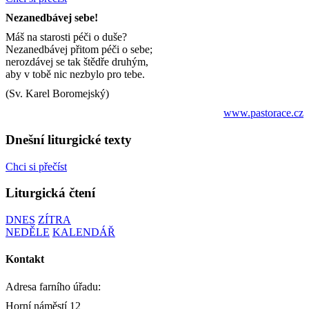
Nezanedbávej sebe!
Máš na starosti péči o duše?
Nezanedbávej přitom péči o sebe;
nerozdávej se tak štědře druhým,
aby v tobě nic nezbylo pro tebe.
(Sv. Karel Boromejský)
www.pastorace.cz
Dnešní liturgické texty
Chci si přečíst
Liturgická čtení
DNES
ZÍTRA
NEDĚLE
KALENDÁŘ
Kontakt
Adresa farního úřadu:
Horní náměstí 12