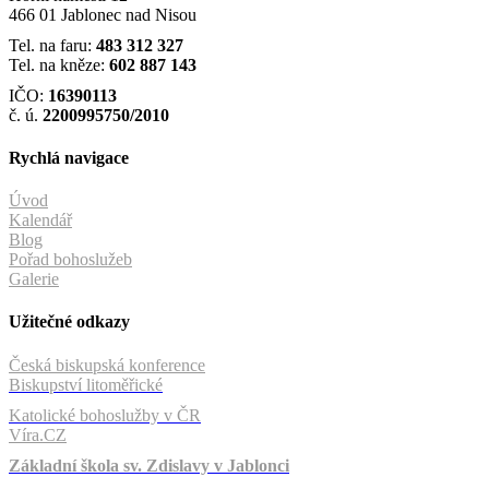
466 01 Jablonec nad Nisou
Tel. na faru:
483 312 327
Tel. na kněze:
602 887 143
IČO:
16390113
č. ú.
2200995750/2010
Rychlá navigace
Úvod
Kalendář
Blog
Pořad bohoslužeb
Galerie
Užitečné odkazy
Česká biskupská konference
Biskupství litoměřické
Katolické bohoslužby v ČR
Víra.CZ
Základní škola sv. Zdislavy v Jablonci