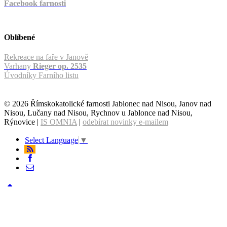
Facebook farnosti
Oblíbené
Rekreace na faře v Janově
Varhany
Rieger op. 2535
Úvodníky Farního listu
© 2026 Římskokatolické farnosti Jablonec nad Nisou, Janov nad
Nisou, Lučany nad Nisou, Rychnov u Jablonce nad Nisou,
Rýnovice |
IS OMNIA
|
odebírat novinky e-mailem
Select Language
▼