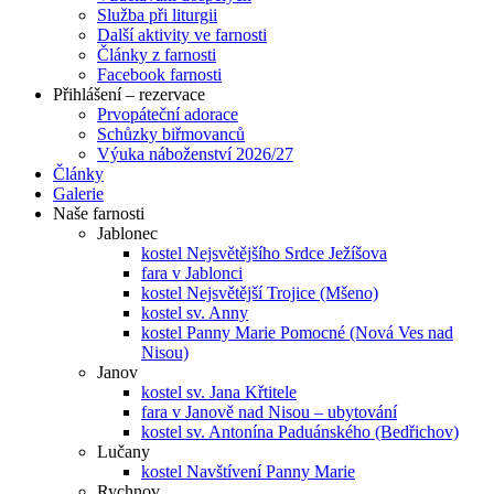
Služba při liturgii
Další aktivity ve farnosti
Články z farnosti
Facebook farnosti
Přihlášení – rezervace
Prvopáteční adorace
Schůzky biřmovanců
Výuka náboženství 2026/27
Články
Galerie
Naše farnosti
Jablonec
kostel Nejsvětějšího Srdce Ježíšova
fara v Jablonci
kostel Nejsvětější Trojice (Mšeno)
kostel sv. Anny
kostel Panny Marie Pomocné (Nová Ves nad
Nisou)
Janov
kostel sv. Jana Křtitele
fara v Janově nad Nisou – ubytování
kostel sv. Antonína Paduánského (Bedřichov)
Lučany
kostel Navštívení Panny Marie
Rychnov