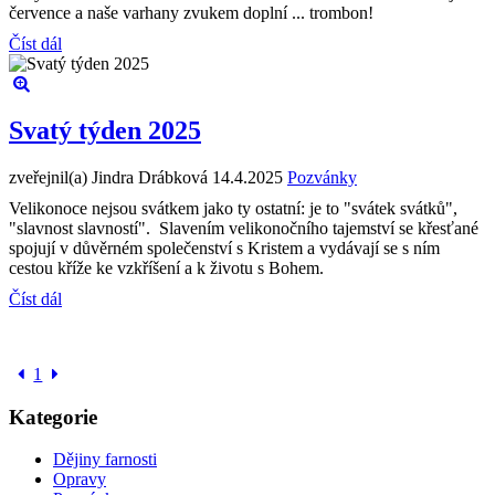
července a naše varhany zvukem doplní ... trombon!
Číst dál
Svatý týden 2025
zveřejnil(a) Jindra Drábková
14.4.2025
Pozvánky
Velikonoce nejsou svátkem jako ty ostatní: je to "svátek svátků",
"slavnost slavností". Slavením velikonočního tajemství se křesťané
spojují v důvěrném společenství s Kristem a vydávají se s ním
cestou kříže ke vzkříšení a k životu s Bohem.
Číst dál
1
Kategorie
Dějiny farnosti
Opravy