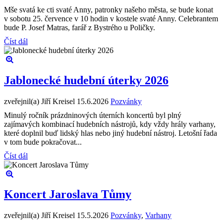
Mše svatá ke cti svaté Anny, patronky našeho města, se bude konat
v sobotu 25. července v 10 hodin v kostele svaté Anny. Celebrantem
bude P. Josef Matras, farář z Bystrého u Poličky.
Číst dál
Jablonecké hudební úterky 2026
zveřejnil(a) Jiří Kreisel
15.6.2026
Pozvánky
Minulý ročník prázdninových úterních koncertů byl plný
zajímavých kombinací hudebních nástrojů, kdy vždy hrály varhany,
které doplnil buď lidský hlas nebo jiný hudební nástroj. Letošní řada
v tom bude pokračovat...
Číst dál
Koncert Jaroslava Tůmy
zveřejnil(a) Jiří Kreisel
15.5.2026
Pozvánky
,
Varhany