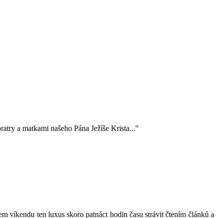
ratry a matkami našeho Pána Ježíše Krista..."
em víkendu ten luxus skoro patnáct hodin času strávit čtením článků a