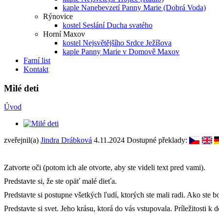
kaple Nanebevzetí Panny Marie (Dobrá Voda)
Rýnovice
kostel Seslání Ducha svatého
Horní Maxov
kostel Nejsvětějšího Srdce Ježíšova
kaple Panny Marie v Domově Maxov
Farní list
Kontakt
Milé deti
Úvod
zveřejnil(a)
Jindra Drábková
4.11.2024
Dostupné překlady:
Zatvorte oči (potom ich ale otvorte, aby ste videli text pred vami).
Predstavte si, že ste opäť malé dieťa.
Predstavte si postupne všetkých ľudí, ktorých ste mali radi. Ako ste boli
Predstavte si svet. Jeho krásu, ktorá do vás vstupovala. Príležitosti k 