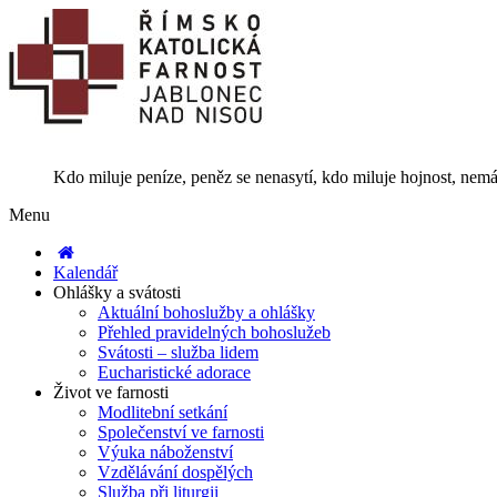
Kdo miluje peníze, peněz se nenasytí, kdo miluje hojnost, nemá
Menu
Kalendář
Ohlášky a svátosti
Aktuální bohoslužby a ohlášky
Přehled pravidelných bohoslužeb
Svátosti – služba lidem
Eucharistické adorace
Život ve farnosti
Modlitební setkání
Společenství ve farnosti
Výuka náboženství
Vzdělávání dospělých
Služba při liturgii