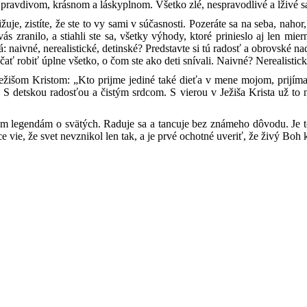
 pravdivom, krásnom a láskyplnom. Všetko zlé, nespravodlivé a lživé s
žuje, zistíte, že ste to vy sami v súčasnosti. Pozeráte sa na seba, nah
o vás zranilo, a stiahli ste sa, všetky výhody, ktoré prinieslo aj len 
 naivné, nerealistické, detinské? Predstavte si tú radosť a obrovské na
ačať robiť úplne všetko, o čom ste ako deti snívali. Naivné? Nerealistic
 Ježišom Kristom: „Kto prijme jediné také dieťa v mene mojom, prijí
 detskou radosťou a čistým srdcom. S vierou v Ježiša Krista už to ni
ovým legendám o svätých. Raduje sa a tancuje bez známeho dôvodu. Je 
 vie, že svet nevznikol len tak, a je prvé ochotné uveriť, že živý Boh k