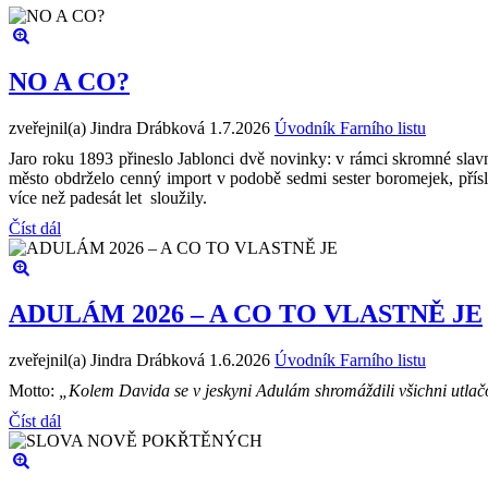
NO A CO?
zveřejnil(a) Jindra Drábková
1.7.2026
Úvodník Farního listu
Jaro roku 1893 přineslo Jablonci dvě novinky: v rámci skromné slavn
město obdrželo cenný import v podobě sedmi sester boromejek, přís
více než padesát let sloužily.
Číst dál
ADULÁM 2026 – A CO TO VLASTNĚ JE
zveřejnil(a) Jindra Drábková
1.6.2026
Úvodník Farního listu
Motto:
„Kolem Davida se v jeskyni Adulám shromáždili všichni utlačová
Číst dál