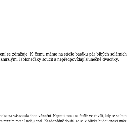
opení se zdražuje. K čemu máme na střeše baráku pár blbých solárních
 zmrzlými Jablonečáky soucit a nepředpovídají slunečné dvacítky.
o
ť
se na vás snesla doba váno
č
ní. Naproti tomu na fará
ř
e ve chvíli, kdy se s tímto
m ranním rorání rad
ě
ji spal. Ka
ž
dopádn
ě
doufá,
ž
e se v blízké budoucnosti máte