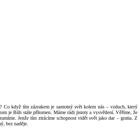
á? Co když tím zázrakem je samotný svět kolem nás – vzduch, který
tom je Bůh stále přítomen. Máme rádi jistoty a vysvětlení. Věříme, že
umíme. Jenže tím ztrácíme schopnost vidět svět jako dar – gratia. Z
ný, bez naděje.