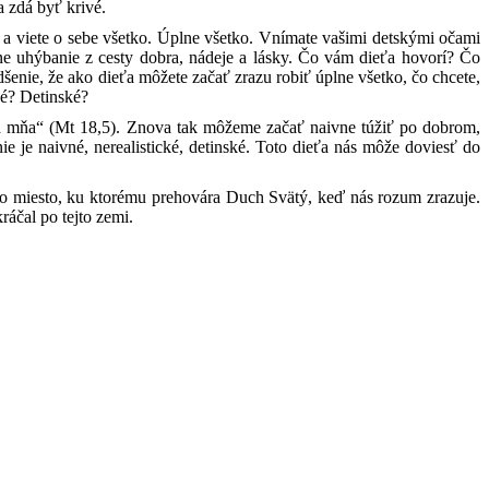
a zdá byť krivé.
or, a viete o sebe všetko. Úplne všetko. Vnímate vašimi detskými očami
mierne uhýbanie z cesty dobra, nádeje a lásky. Čo vám dieťa hovorí? Čo
dšenie, že ako dieťa môžete začať zrazu robiť úplne všetko, čo chcete,
ké? Detinské?
ma mňa“ (Mt 18,5). Znova tak môžeme začať naivne túžiť po dobrom,
e je naivné, nerealistické, detinské. Toto dieťa nás môže doviesť do
to miesto, ku ktorému prehovára Duch Svätý, keď nás rozum zrazuje.
ráčal po tejto zemi.