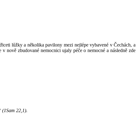
třiceti lůžky a několika pavilony mezi nejlépe vybavené v Čechách, a
 se v nově zbudované nemocnici ujaly péče o nemocné a následně zde
i“ (1Sam 22,1).