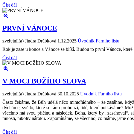
Číst dál
PRVNÍ VÁNOCE
zveřejnil(a) Jindra Drábková
1.12.2025
Úvodník Farního listu
Rok je zase u konce a Vánoce se blíží. Budou to první Vánoce, které p
Číst dál
V MOCI BOŽÍHO SLOVA
zveřejnil(a) Jindra Drábková
30.10.2025
Úvodník Farního listu
Často čekáme, že Bůh udělá něco mimořádného – že zasáhne, když s
dýcháme, světlo, které se ráno probouzí, lidé, které potkáváme? Možn
všechno má svou příčinu a následek. Boha, který by „zasahoval“, si
milosti, nikoliv nároku. Zapomínáme, že všechno, co máme, jsme dostal
Číst dál