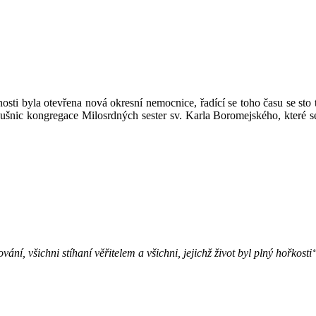
osti byla otevřena nová okresní nemocnice, řadící se toho času se sto 
lušnic kongregace Milosrdných sester sv. Karla Boromejského, které
ní, všichni stíhaní věřitelem a všichni, jejichž život byl plný hořkost