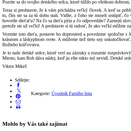
Pozrite sa do svojho detského srdca, ktoré túžilo po všetkom dobrom,
Teraz si predstavte, že k vám prichádza veľký človek. A keď sa pribli
to, čím ste sa za tú dobu stali. Vidíte, z čoho ste museli ustúpiť, č
hovoríte dieťaťu? Na čo sa dieťa pýta a čo odpovedáte? Zaznejú slová:
pretože ste už veľkí! A predstavte si tú radosť, že ako veľkí môžete z
Vezmite toto dieťa, postavte ho doprostred a povedzme spoločne s
krásnom a láskyplnom svete. A môžeme tiež tieto sny uskutočňovať. S
Božieho kráľovstva.
Je to naše detské srdce, ktoré verí na zázraky a rozumie rozprávk
Miesto, kam Boh dáva nádej, keď ju ešte nikto iný nevidí. Detské srdce
Viktor Mikeš
Sdílejte:
Kategorie:
Úvodník Farního listu
Mohlo by Vás také zajímat