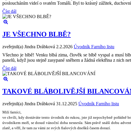
posloucháním videí o svatém Tomáši. Byl to krásný zážitek, duchovní
Číst dál
JE VŠECHNO BLBĚ?
zveřejnil(a) Jindra Drábková
2.2.2026
Úvodník Farního listu
Všechno je blbě! Venku blbá zima, člověk se blbě vyspal a musí blbě
panelů, když jsou stejně zasypané sněhem a žádná elektřina z nich n
Číst dál
TAKOVÉ BLÁBOLIVĚJŠÍ BILANCOVÁ
zveřejnil(a) Jindra Drábková
31.12.2025
Úvodník Farního listu
Milí farníci,
ve chvíli, kdy dostáváte tento úvodník do rukou, jste ji
ž
nepochybn
ě
po
ř
ádn
ě
b
úvodníkem mo
ř
í, se dosud váno
č
ní doba nesnesla. Sám práv
ě
sná
š
í dobu advent
zlat
ě
, a v
ěř
í,
ž
e tam za vámi ze sv
ý
ch fialov
ý
ch dne
š
k
ů č
asem dorazí.