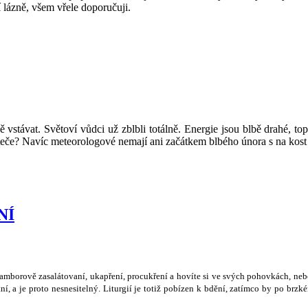
 lázně, všem vřele doporučuji.
 vstávat. Světoví vůdci už zblbli totálně. Energie jsou blbě drahé, t
eteče? Navíc meteorologové nemají ani začátkem blbého února s na kost
NÍ
ramborov
ě
zasalátovaní, ukap
ř
ení, procuk
ř
ení a hovíte si ve sv
ý
ch pohovkách, neb
ní, a je proto nesnesiteln
ý
. Liturgií je toti
ž
pobízen k bd
ě
ní, zatímco by po brzké