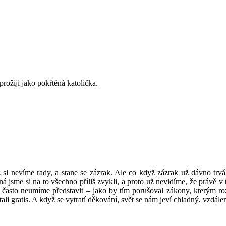
rožiji jako pokřtěná katolička.
i nevíme rady, a stane se zázrak. Ale co když zázrak už dávno trv
á jsme si na to všechno příliš zvykli, a proto už nevidíme, že právě v 
 často neumíme představit – jako by tím porušoval zákony, kterým roz
i gratis. A když se vytratí děkování, svět se nám jeví chladný, vzdále