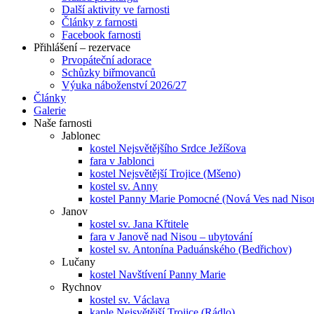
Další aktivity ve farnosti
Články z farnosti
Facebook farnosti
Přihlášení – rezervace
Prvopáteční adorace
Schůzky biřmovanců
Výuka náboženství 2026/27
Články
Galerie
Naše farnosti
Jablonec
kostel Nejsvětějšího Srdce Ježíšova
fara v Jablonci
kostel Nejsvětější Trojice (Mšeno)
kostel sv. Anny
kostel Panny Marie Pomocné (Nová Ves nad Niso
Janov
kostel sv. Jana Křtitele
fara v Janově nad Nisou – ubytování
kostel sv. Antonína Paduánského (Bedřichov)
Lučany
kostel Navštívení Panny Marie
Rychnov
kostel sv. Václava
kaple Nejsvětější Trojice (Rádlo)