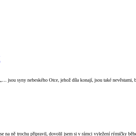
I
… jsou syny nebeského Otce, jehož díla konají, jsou také nevěstami, b
 na ně trochu připravil, dovolil jsem si v rámci vyležení rýmičky běh