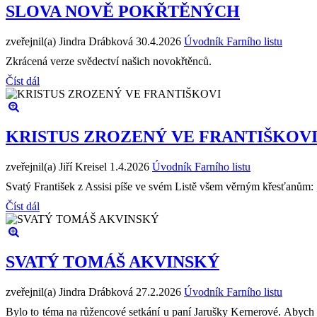
SLOVA NOVĚ POKŘTĚNÝCH
zveřejnil(a) Jindra Drábková
30.4.2026
Úvodník Farního listu
Zkrácená verze svědectví našich novokřtěnců.
Číst dál
KRISTUS ZROZENÝ VE FRANTIŠKOV
zveřejnil(a) Jiří Kreisel
1.4.2026
Úvodník Farního listu
Svatý František z Assisi píše ve svém Listě všem věrným křesťanům: „
Číst dál
SVATÝ TOMÁŠ AKVINSKÝ
zveřejnil(a) Jindra Drábková
27.2.2026
Úvodník Farního listu
Bylo to téma na růžencové setkání u paní Jarušky Kernerové. Abych se