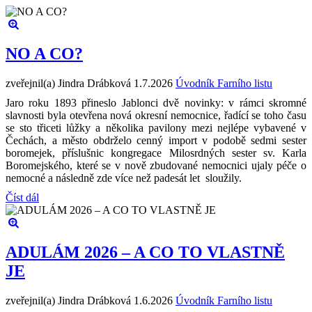
NO A CO?
zveřejnil(a) Jindra Drábková
1.7.2026
Úvodník Farního listu
Jaro roku 1893 přineslo Jablonci dvě novinky: v rámci skromné
slavnosti byla otevřena nová okresní nemocnice, řadící se toho času
se sto třiceti lůžky a několika pavilony mezi nejlépe vybavené v
Čechách, a město obdrželo cenný import v podobě sedmi sester
boromejek, příslušnic kongregace Milosrdných sester sv. Karla
Boromejského, které se v nově zbudované nemocnici ujaly péče o
nemocné a následně zde více než padesát let sloužily.
Číst dál
ADULÁM 2026 – A CO TO VLASTNĚ
JE
zveřejnil(a) Jindra Drábková
1.6.2026
Úvodník Farního listu