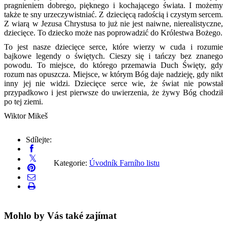
pragnieniem dobrego, pięknego i kochającego świata. I możemy
także te sny urzeczywistniać. Z dziecięcą radością i czystym sercem.
Z wiarą w Jezusa Chrystusa to już nie jest naiwne, nierealistyczne,
dziecięce. To dziecko może nas poprowadzić do Królestwa Bożego.
To jest nasze dziecięce serce, które wierzy w cuda i rozumie
bajkowe legendy o świętych. Cieszy się i tańczy bez znanego
powodu. To miejsce, do którego przemawia Duch Święty, gdy
rozum nas opuszcza. Miejsce, w którym Bóg daje nadzieję, gdy nikt
inny jej nie widzi. Dziecięce serce wie, że świat nie powstał
przypadkowo i jest pierwsze do uwierzenia, że żywy Bóg chodził
po tej ziemi.
Wiktor Mikeš
Sdílejte:
Kategorie:
Úvodník Farního listu
Mohlo by Vás také zajímat