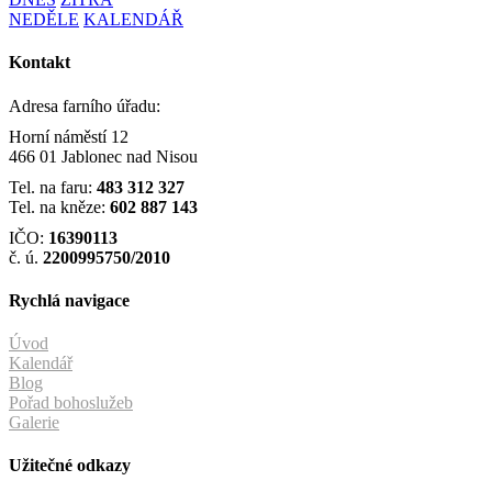
NEDĚLE
KALENDÁŘ
Kontakt
Adresa farního úřadu:
Horní náměstí 12
466 01 Jablonec nad Nisou
Tel. na faru:
483 312 327
Tel. na kněze:
602 887 143
IČO:
16390113
č. ú.
2200995750/2010
Rychlá navigace
Úvod
Kalendář
Blog
Pořad bohoslužeb
Galerie
Užitečné odkazy