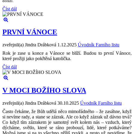
dorazí.
Číst dál
PRVNÍ VÁNOCE
zveřejnil(a) Jindra Drábková
1.12.2025
Úvodník Farního listu
Rok je zase u konce a Vánoce se blíží. Budou to první Vánoce,
které prožiji jako pokřtěná katolička.
Číst dál
V MOCI BOŽÍHO SLOVA
zveřejnil(a) Jindra Drábková
30.10.2025
Úvodník Farního listu
Často čekáme, že Bůh udělá něco mimořádného – že zasáhne, když
si nevíme rady, a stane se zázrak. Ale co když zázrak už dávno trvá?
Co když tím zázrakem je samotný svět kolem nás – vzduch, který
dýcháme, světlo, které se ráno probouzí, lidé, které potkáváme?
Možná jsme si na to všechno příliš zvykli, a proto už nevidíme, že