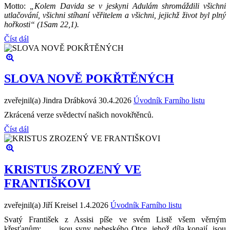
Motto:
„Kolem Davida se v jeskyni Adulám shromáždili všichni
utlačování, všichni stíhaní věřitelem a všichni, jejichž život byl plný
hořkosti“ (1Sam 22,1).
Číst dál
SLOVA NOVĚ POKŘTĚNÝCH
zveřejnil(a) Jindra Drábková
30.4.2026
Úvodník Farního listu
Zkrácená verze svědectví našich novokřtěnců.
Číst dál
KRISTUS ZROZENÝ VE
FRANTIŠKOVI
zveřejnil(a) Jiří Kreisel
1.4.2026
Úvodník Farního listu
Svatý František z Assisi píše ve svém Listě všem věrným
křesťanům: „… jsou syny nebeského Otce, jehož díla konají, jsou