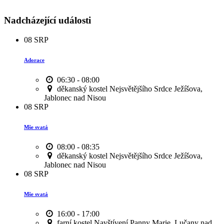
Nadcházející události
08
SRP
Adorace
06:30 - 08:00
děkanský kostel Nejsvětějšího Srdce Ježíšova,
Jablonec nad Nisou
08
SRP
Mše svatá
08:00 - 08:35
děkanský kostel Nejsvětějšího Srdce Ježíšova,
Jablonec nad Nisou
08
SRP
Mše svatá
16:00 - 17:00
farní kostel Navštívení Panny Marie, Lučany nad