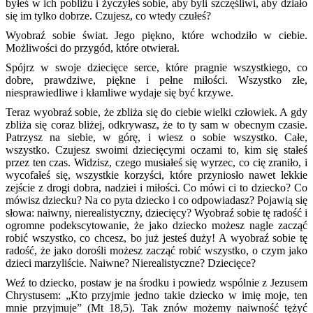
byłeś w ich pobliżu i życzyłeś sobie, aby byli szczęśliwi, aby działo
się im tylko dobrze. Czujesz, co wtedy czułeś?
Wyobraź sobie świat. Jego piękno, które wchodziło w ciebie.
Możliwości do przygód, które otwierał.
Spójrz w swoje dziecięce serce, które pragnie wszystkiego, co
dobre, prawdziwe, piękne i pełne miłości. Wszystko złe,
niesprawiedliwe i kłamliwe wydaje się być krzywe.
Teraz wyobraź sobie, że zbliża się do ciebie wielki człowiek. A gdy
zbliża się coraz bliżej, odkrywasz, że to ty sam w obecnym czasie.
Patrzysz na siebie, w górę, i wiesz o sobie wszystko. Całe,
wszystko. Czujesz swoimi dziecięcymi oczami to, kim się stałeś
przez ten czas. Widzisz, czego musiałeś się wyrzec, co cię zraniło, i
wycofałeś się, wszystkie korzyści, które przyniosło nawet lekkie
zejście z drogi dobra, nadziei i miłości. Co mówi ci to dziecko? Co
mówisz dziecku? Na co pyta dziecko i co odpowiadasz? Pojawią się
słowa: naiwny, nierealistyczny, dziecięcy? Wyobraź sobie tę radość i
ogromne podekscytowanie, że jako dziecko możesz nagle zacząć
robić wszystko, co chcesz, bo już jesteś duży! A wyobraź sobie tę
radość, że jako dorośli możesz zacząć robić wszystko, o czym jako
dzieci marzyliście. Naiwne? Nierealistyczne? Dziecięce?
Weź to dziecko, postaw je na środku i powiedz wspólnie z Jezusem
Chrystusem: „Kto przyjmie jedno takie dziecko w imię moje, ten
mnie przyjmuje” (Mt 18,5). Tak znów możemy naiwność tężyć