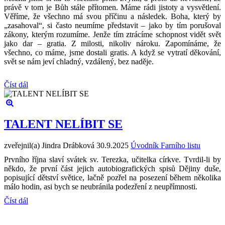
právě v tom je Bůh stále přítomen. Máme rádi jistoty a vysvětlení.
Věříme, že všechno má svou příčinu a následek. Boha, který by
„zasahoval“, si často neumíme představit – jako by tím porušoval
zákony, kterým rozumíme. Jenže tím ztrácíme schopnost vidět svět
jako dar – gratia. Z milosti, nikoliv nároku. Zapomínáme, že
všechno, co máme, jsme dostali gratis. A když se vytratí děkování,
svět se nám jeví chladný, vzdálený, bez naděje.
Číst dál
TALENT NELÍBIT SE
zveřejnil(a) Jindra Drábková
30.9.2025
Úvodník Farního listu
Prvního října slaví svátek sv. Terezka, učitelka církve. Tvrdil-li by
někdo, že první část jejich autobiografických spisů Dějiny duše,
popisující dětství světice, lačně pozřel na posezení během několika
málo hodin, asi bych se neubránila podezření z neupřímnosti.
Číst dál