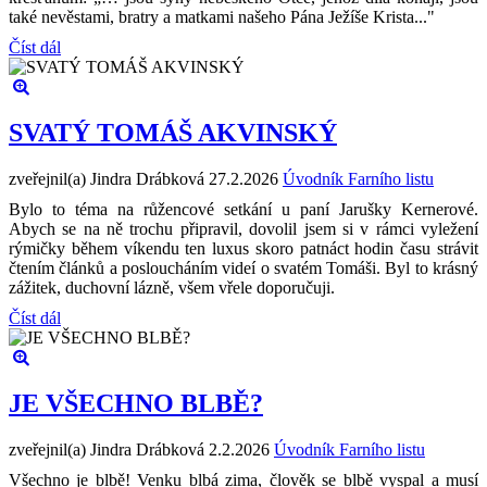
také nevěstami, bratry a matkami našeho Pána Ježíše Krista..."
Číst dál
SVATÝ TOMÁŠ AKVINSKÝ
zveřejnil(a) Jindra Drábková
27.2.2026
Úvodník Farního listu
Bylo to téma na růžencové setkání u paní Jarušky Kernerové.
Abych se na ně trochu připravil, dovolil jsem si v rámci vyležení
rýmičky během víkendu ten luxus skoro patnáct hodin času strávit
čtením článků a posloucháním videí o svatém Tomáši. Byl to krásný
zážitek, duchovní lázně, všem vřele doporučuji.
Číst dál
JE VŠECHNO BLBĚ?
zveřejnil(a) Jindra Drábková
2.2.2026
Úvodník Farního listu
Všechno je blbě! Venku blbá zima, člověk se blbě vyspal a musí