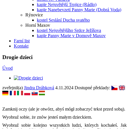
kaple Nejsvětější Trojice (Rádlo)
kaple Nanebevzetí Panny Marie (Dobrá Voda)
Rýnovice
kostel Seslání Ducha svatého
Horní Maxov
kostel Nejsvětějšího Srdce Ježíšova
kaple Panny Marie v Domově Maxov
Farní list
Kontakt
Drogie dzieci
Úvod
zveřejnil(a)
Jindra Drábková
4.11.2024
Dostupné překlady:
Zamknij oczy (ale je otwórz, abyś mógł zobaczyć tekst przed sobą).
Wyobraź sobie, że znów jesteś małym dzieckiem.
Wyobraź sobie kolejno wszystkich ludzi, których kochałeś. Jak