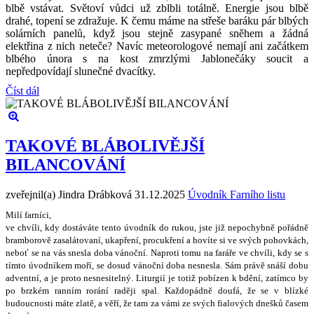
blbě vstávat. Světoví vůdci už zblbli totálně. Energie jsou blbě
drahé, topení se zdražuje. K čemu máme na střeše baráku pár blbých
solárních panelů, když jsou stejně zasypané sněhem a žádná
elektřina z nich neteče? Navíc meteorologové nemají ani začátkem
blbého února s na kost zmrzlými Jablonečáky soucit a
nepředpovídají slunečné dvacítky.
Číst dál
TAKOVÉ BLÁBOLIVĚJŠÍ
BILANCOVÁNÍ
zveřejnil(a) Jindra Drábková
31.12.2025
Úvodník Farního listu
Milí farníci,
ve chvíli, kdy dostáváte tento úvodník do rukou, jste ji
ž
nepochybn
ě
po
ř
ádn
ě
bramborov
ě
zasalátovaní, ukap
ř
ení, procuk
ř
ení a hovíte si ve sv
ý
ch pohovkách,
nebo
ť
se na vás snesla doba váno
č
ní. Naproti tomu na fará
ř
e ve chvíli, kdy se s
tímto úvodníkem mo
ř
í, se dosud váno
č
ní doba nesnesla. Sám práv
ě
sná
š
í dobu
adventní, a je proto nesnesiteln
ý
. Liturgií je toti
ž
pobízen k bd
ě
ní, zatímco by
po brzkém ranním rorání rad
ě
ji spal. Ka
ž
dopádn
ě
doufá,
ž
e se v blízké
budoucnosti máte zlat
ě
, a v
ěř
í,
ž
e tam za vámi ze sv
ý
ch fialov
ý
ch dne
š
k
ů č
asem