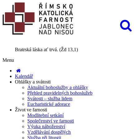
Bratrská láska ať trvá. (Žd 13,1)
Menu
Kalendář
Ohlášky a svátosti
Aktuální bohoslužby a ohlášky
Přehled pravidelných bohoslužeb
Svátosti – služba lidem
Eucharistické adorace
Život ve farnosti
Modlitební setkání
Společenství ve farnosti
Výuka náboženství
Vzdělávání dospělých
Služba při liturgii