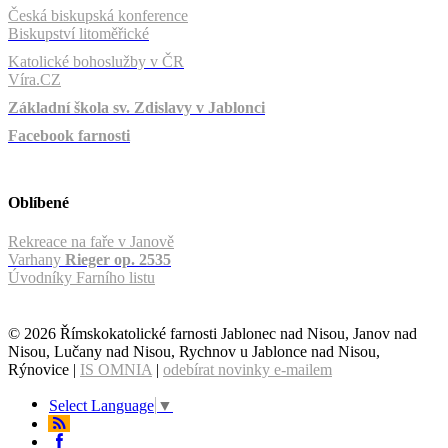
Česká biskupská konference
Biskupství litoměřické
Katolické bohoslužby v ČR
Víra.CZ
Základní škola sv. Zdislavy v Jablonci
Facebook farnosti
Oblíbené
Rekreace na faře v Janově
Varhany
Rieger op. 2535
Úvodníky Farního listu
© 2026 Římskokatolické farnosti Jablonec nad Nisou, Janov nad
Nisou, Lučany nad Nisou, Rychnov u Jablonce nad Nisou,
Rýnovice |
IS OMNIA
|
odebírat novinky e-mailem
Select Language
▼