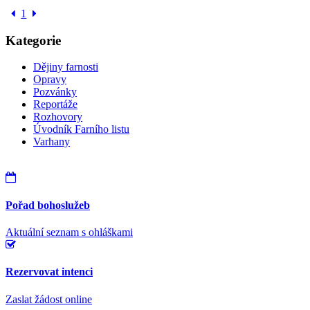
1
Kategorie
Dějiny farnosti
Opravy
Pozvánky
Reportáže
Rozhovory
Úvodník Farního listu
Varhany
Pořad bohoslužeb
Aktuální seznam s ohláškami
Rezervovat intenci
Zaslat žádost online