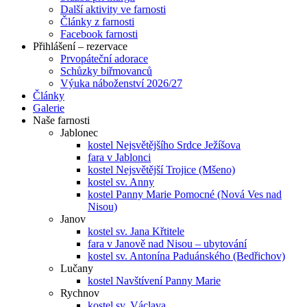
Další aktivity ve farnosti
Články z farnosti
Facebook farnosti
Přihlášení – rezervace
Prvopáteční adorace
Schůzky biřmovanců
Výuka náboženství 2026/27
Články
Galerie
Naše farnosti
Jablonec
kostel Nejsvětějšího Srdce Ježíšova
fara v Jablonci
kostel Nejsvětější Trojice (Mšeno)
kostel sv. Anny
kostel Panny Marie Pomocné (Nová Ves nad
Nisou)
Janov
kostel sv. Jana Křtitele
fara v Janově nad Nisou – ubytování
kostel sv. Antonína Paduánského (Bedřichov)
Lučany
kostel Navštívení Panny Marie
Rychnov
kostel sv. Václava