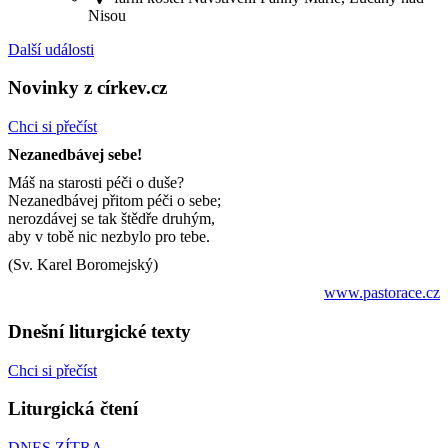
Nisou
Další události
Novinky z církev.cz
Chci si přečíst
Nezanedbávej sebe!
Máš na starosti péči o duše?
Nezanedbávej přitom péči o sebe;
nerozdávej se tak štědře druhým,
aby v tobě nic nezbylo pro tebe.
(Sv. Karel Boromejský)
www.pastorace.cz
Dnešní liturgické texty
Chci si přečíst
Liturgická čtení
DNES
ZÍTRA