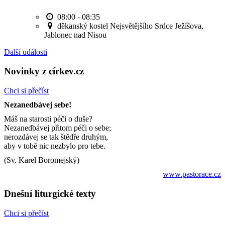
08:00 - 08:35
děkanský kostel Nejsvětějšího Srdce Ježíšova,
Jablonec nad Nisou
Další události
Novinky z církev.cz
Chci si přečíst
Nezanedbávej sebe!
Máš na starosti péči o duše?
Nezanedbávej přitom péči o sebe;
nerozdávej se tak štědře druhým,
aby v tobě nic nezbylo pro tebe.
(Sv. Karel Boromejský)
www.pastorace.cz
Dnešní liturgické texty
Chci si přečíst