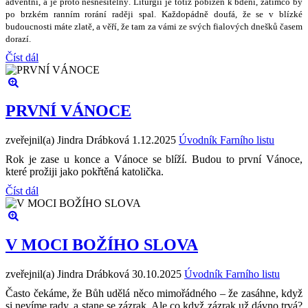
adventní, a je proto nesnesiteln
ý
. Liturgií je toti
ž
pobízen k bd
ě
ní, zatímco by
po brzkém ranním rorání rad
ě
ji spal. Ka
ž
dopádn
ě
doufá,
ž
e se v blízké
budoucnosti máte zlat
ě
, a v
ěř
í,
ž
e tam za vámi ze sv
ý
ch fialov
ý
ch dne
š
k
ů č
asem
dorazí.
Číst dál
PRVNÍ VÁNOCE
zveřejnil(a) Jindra Drábková
1.12.2025
Úvodník Farního listu
Rok je zase u konce a Vánoce se blíží. Budou to první Vánoce,
které prožiji jako pokřtěná katolička.
Číst dál
V MOCI BOŽÍHO SLOVA
zveřejnil(a) Jindra Drábková
30.10.2025
Úvodník Farního listu
Často čekáme, že Bůh udělá něco mimořádného – že zasáhne, když
si nevíme rady, a stane se zázrak. Ale co když zázrak už dávno trvá?