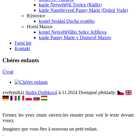
kaple Nejsvětější Trojice (Rádlo)
kaple Nanebevzetí Panny Marie (Dobrá Voda)
Rýnovice
kostel Seslání Ducha svatého
Horní Maxov
kostel Nejsvětějšího Srdce Ježíšova
kaple Panny Marie v Domově Maxov
Farní list
Kontakt
Chères enfants
Úvod
zveřejnil(a)
Jindra Drábková
4.11.2024
Dostupné překlady:
Fermez les yeux (mais ouvrez-les ensuite pour voir le texte devant
vous).
Imaginez que vous êtes à nouveau un petit enfant.