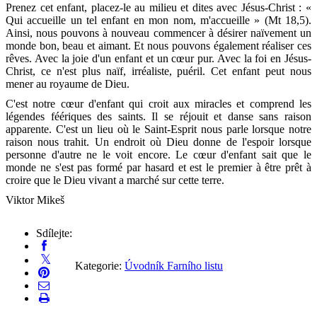
Prenez cet enfant, placez-le au milieu et dites avec Jésus-Christ : «
Qui accueille un tel enfant en mon nom, m'accueille » (Mt 18,5).
Ainsi, nous pouvons à nouveau commencer à désirer naïvement un
monde bon, beau et aimant. Et nous pouvons également réaliser ces
rêves. Avec la joie d'un enfant et un cœur pur. Avec la foi en Jésus-
Christ, ce n'est plus naïf, irréaliste, puéril. Cet enfant peut nous
mener au royaume de Dieu.
C'est notre cœur d'enfant qui croit aux miracles et comprend les
légendes féériques des saints. Il se réjouit et danse sans raison
apparente. C'est un lieu où le Saint-Esprit nous parle lorsque notre
raison nous trahit. Un endroit où Dieu donne de l'espoir lorsque
personne d'autre ne le voit encore. Le cœur d'enfant sait que le
monde ne s'est pas formé par hasard et est le premier à être prêt à
croire que le Dieu vivant a marché sur cette terre.
Viktor Mikeš
Sdílejte:
Kategorie:
Úvodník Farního listu