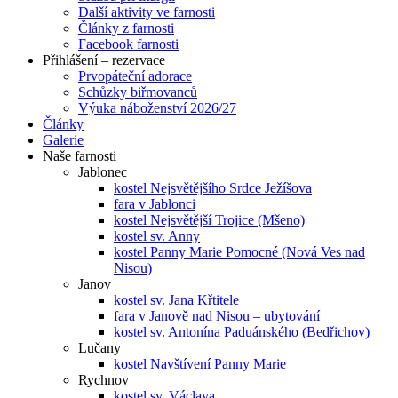
Další aktivity ve farnosti
Články z farnosti
Facebook farnosti
Přihlášení – rezervace
Prvopáteční adorace
Schůzky biřmovanců
Výuka náboženství 2026/27
Články
Galerie
Naše farnosti
Jablonec
kostel Nejsvětějšího Srdce Ježíšova
fara v Jablonci
kostel Nejsvětější Trojice (Mšeno)
kostel sv. Anny
kostel Panny Marie Pomocné (Nová Ves nad
Nisou)
Janov
kostel sv. Jana Křtitele
fara v Janově nad Nisou – ubytování
kostel sv. Antonína Paduánského (Bedřichov)
Lučany
kostel Navštívení Panny Marie
Rychnov
kostel sv. Václava