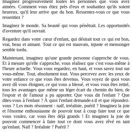
Imaginez progressivement toutes les personnes que vous avez
aimées. Comment vous étiez près d'eux et souhaitiez qu'ils soient
heureux, qu'il leur arrive que du bon. Ressentez-vous ce que vous
ressentiez ?
Imaginez le monde. Sa beauté qui vous pénétrait. Les opportunités
d'aventure qu'il ouvrait.
Regardez dans votre cœur d'enfant, qui désirait tout ce qui est bon,
vrai, beau et aimant. Tout ce qui est mauvais, injuste et mensonger
semble tordu.
Maintenant, imaginez qu'une grande personne s'approche de vous.
Et à mesure qu'elle s'approche, vous réalisez que c'est vous-même à
l'heure actuelle. Vous vous regardez, en haut, et vous savez tout sur
vous-même. Tout, absolument tout. Vous percevez avec les yeux de
votre enfance ce que vous êtes devenus. Vous voyez de quoi vous
avez dû vous éloigner, ce qui vous a blessé, et vous vous êtes retiré,
tous les avantages que même un léger écart du chemin du bien, de
l'espoir et de l'amour a pu apporter. Que vous dit l'enfant ? Que
dites-vous à l'enfant ? À quoi l'enfant demande-t-il et que répondez-
vous ? Les mots résonnent : naïf, irréaliste, puéril ? Imaginez la joie
et l'énorme enthousiasme de pouvoir tout à coup faire tout ce que
vous voulez, car vous êtes déjà grands ! Et imaginez la joie de
pouvoir commencer à faire tout ce dont vous avez rêvé en tant
qu'enfant. Naïf ? Irréaliste ? Puéril ?