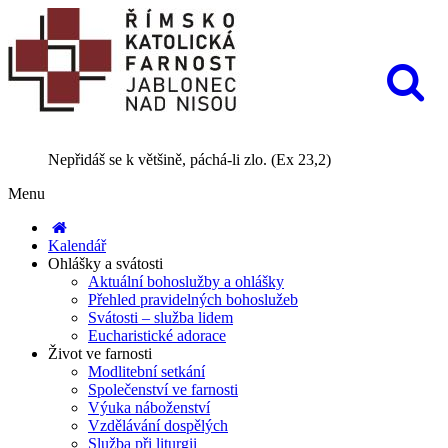
Nepřidáš se k většině, páchá-li zlo. (Ex 23,2)
Menu
Kalendář
Ohlášky a svátosti
Aktuální bohoslužby a ohlášky
Přehled pravidelných bohoslužeb
Svátosti – služba lidem
Eucharistické adorace
Život ve farnosti
Modlitební setkání
Společenství ve farnosti
Výuka náboženství
Vzdělávání dospělých
Služba při liturgii