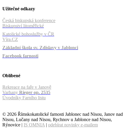
Užitečné odkazy
Česká biskupská konference
Biskupství litoměřické
Katolické bohoslužby v ČR
Víra.CZ
Základní škola sv. Zdislavy v Jablonci
Facebook farnosti
Oblíbené
Rekreace na faře v Janově
Varhany
Rieger op. 2535
Úvodníky Farního listu
© 2026 Římskokatolické farnosti Jablonec nad Nisou, Janov nad
Nisou, Lučany nad Nisou, Rychnov u Jablonce nad Nisou,
Rýnovice |
IS OMNIA
|
odebírat novinky e-mailem