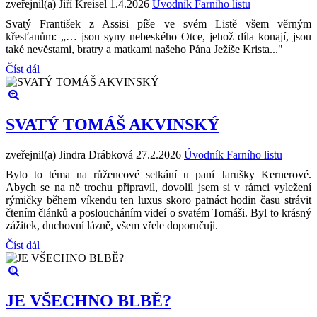
zveřejnil(a) Jiří Kreisel
1.4.2026
Úvodník Farního listu
Svatý František z Assisi píše ve svém Listě všem věrným
křesťanům: „… jsou syny nebeského Otce, jehož díla konají, jsou
také nevěstami, bratry a matkami našeho Pána Ježíše Krista..."
Číst dál
SVATÝ TOMÁŠ AKVINSKÝ
zveřejnil(a) Jindra Drábková
27.2.2026
Úvodník Farního listu
Bylo to téma na růžencové setkání u paní Jarušky Kernerové.
Abych se na ně trochu připravil, dovolil jsem si v rámci vyležení
rýmičky během víkendu ten luxus skoro patnáct hodin času strávit
čtením článků a posloucháním videí o svatém Tomáši. Byl to krásný
zážitek, duchovní lázně, všem vřele doporučuji.
Číst dál
JE VŠECHNO BLBĚ?