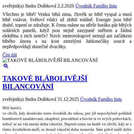
zveřejnil(a) Jindra Drábková
2.2.2026
Úvodník Farního listu
Všechno je blbě! Venku blbá zima, člověk se blbě vyspal a musí
blbě vstávat. Světoví vůdci už zblbli totálně. Energie jsou blbě
drahé, topení se zdražuje. K čemu máme na střeše baráku pár blbých
solárních panelů, když jsou stejně zasypané sněhem a žádná
elektřina z nich neteče? Navíc meteorologové nemají ani začátkem
blbého února s na kost zmrzlými Jablonečáky soucit a
nepředpovídají slunečné dvacítky.
Číst dál
TAKOVÉ BLÁBOLIVĚJŠÍ
BILANCOVÁNÍ
zveřejnil(a) Jindra Drábková
31.12.2025
Úvodník Farního listu
Milí farníci,
ve chvíli, kdy dostáváte tento úvodník do rukou, jste ji
ž
nepochybn
ě
po
ř
ádn
ě
bramborov
ě
zasalátovaní, ukap
ř
ení, procuk
ř
ení a hovíte si ve sv
ý
ch pohovkách,
nebo
ť
se na vás snesla doba váno
č
ní. Naproti tomu na fará
ř
e ve chvíli, kdy se s
tímto úvodníkem mo
ř
í, se dosud váno
č
ní doba nesnesla. Sám práv
ě
sná
š
í dobu