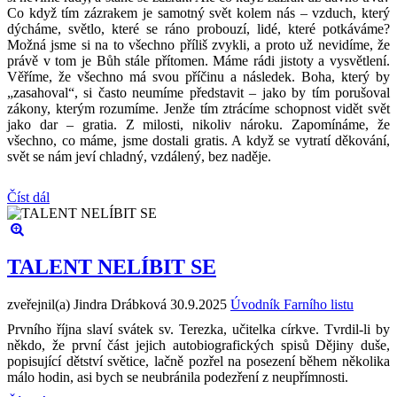
Co když tím zázrakem je samotný svět kolem nás – vzduch, který
dýcháme, světlo, které se ráno probouzí, lidé, které potkáváme?
Možná jsme si na to všechno příliš zvykli, a proto už nevidíme, že
právě v tom je Bůh stále přítomen. Máme rádi jistoty a vysvětlení.
Věříme, že všechno má svou příčinu a následek. Boha, který by
„zasahoval“, si často neumíme představit – jako by tím porušoval
zákony, kterým rozumíme. Jenže tím ztrácíme schopnost vidět svět
jako dar – gratia. Z milosti, nikoliv nároku. Zapomínáme, že
všechno, co máme, jsme dostali gratis. A když se vytratí děkování,
svět se nám jeví chladný, vzdálený, bez naděje.
Číst dál
TALENT NELÍBIT SE
zveřejnil(a) Jindra Drábková
30.9.2025
Úvodník Farního listu
Prvního října slaví svátek sv. Terezka, učitelka církve. Tvrdil-li by
někdo, že první část jejich autobiografických spisů Dějiny duše,
popisující dětství světice, lačně pozřel na posezení během několika
málo hodin, asi bych se neubránila podezření z neupřímnosti.