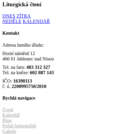
Liturgická čtení
DNES
ZÍTRA
NEDĚLE
KALENDÁŘ
Kontakt
Adresa farního úřadu:
Horní náměstí 12
466 01 Jablonec nad Nisou
Tel. na faru:
483 312 327
Tel. na kněze:
602 887 143
IČO:
16390113
č. ú.
2200995750/2010
Rychlá navigace
Úvod
Kalendář
Blog
Pořad bohoslužeb
Galerie