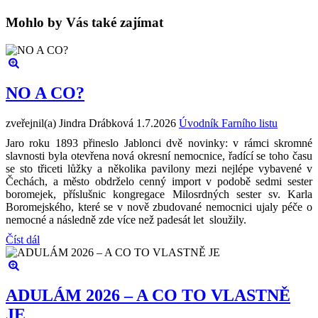
Mohlo by Vás také zajímat
NO A CO?
zveřejnil(a) Jindra Drábková
1.7.2026
Úvodník Farního listu
Jaro roku 1893 přineslo Jablonci dvě novinky: v rámci skromné
slavnosti byla otevřena nová okresní nemocnice, řadící se toho času
se sto třiceti lůžky a několika pavilony mezi nejlépe vybavené v
Čechách, a město obdrželo cenný import v podobě sedmi sester
boromejek, příslušnic kongregace Milosrdných sester sv. Karla
Boromejského, které se v nově zbudované nemocnici ujaly péče o
nemocné a následně zde více než padesát let sloužily.
Číst dál
ADULÁM 2026 – A CO TO VLASTNĚ
JE