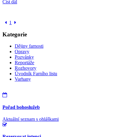
Číst dál
1
Kategorie
Dějiny farnosti
Opravy
Pozvánky
Reportáže
Rozhovory
Úvodník Farního listu
Varhany
Pořad bohoslužeb
Aktuální seznam s ohláškami
Rezervovat intenci