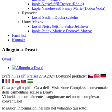
kaple Nejsvětější Trojice (Rádlo)
kaple Nanebevzetí Panny Marie (Dobrá Voda)
Rýnovice
kostel Seslání Ducha svatého
Horní Maxov
kostel Nejsvětějšího Srdce Ježíšova
kaple Panny Marie v Domově Maxov
Farní list
Kontakt
Alloggio a Drasti
Úvod
zveřejnil(a)
Jiří Kreisel
27.9.2024
Dostupné překlady:
Casa per gli ospiti – Casa della Visitazione Complesso conventuale
delle carmelitane scalze a Drasty
Vi invitiamo cordialmente a soggiornare nel nostro complesso
conventuale!
Maggiori informazioni nei link nel volantino qui sotto: