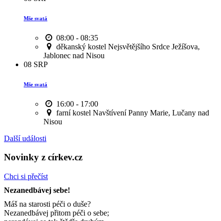
Mše svatá
08:00 - 08:35
děkanský kostel Nejsvětějšího Srdce Ježíšova,
Jablonec nad Nisou
08
SRP
Mše svatá
16:00 - 17:00
farní kostel Navštívení Panny Marie, Lučany nad
Nisou
Další události
Novinky z církev.cz
Chci si přečíst
Nezanedbávej sebe!
Máš na starosti péči o duše?
Nezanedbávej přitom péči o sebe;