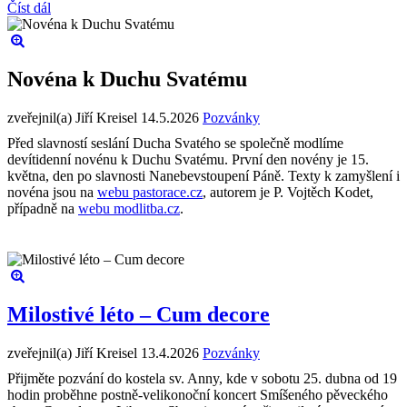
Číst dál
Novéna k Duchu Svatému
zveřejnil(a) Jiří Kreisel
14.5.2026
Pozvánky
Před slavností seslání Ducha Svatého se společně modlíme
devítidenní novénu k Duchu Svatému. První den novény je 15.
května, den po slavnosti Nanebevstoupení Páně. Texty k zamyšlení i
novéna jsou na
webu pastorace.cz
, autorem je P. Vojtěch Kodet,
případně na
webu modlitba.cz
.
Milostivé léto – Cum decore
zveřejnil(a) Jiří Kreisel
13.4.2026
Pozvánky
Přijměte pozvání do kostela sv. Anny, kde v sobotu 25. dubna od 19
hodin proběhne postně-velikonoční koncert Smíšeného pěveckého