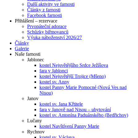
Další aktivity ve farnosti
Články z farnosti
Facebook farnosti
Přihlášení – rezervace
Prvopáteční adorace
Schůzky biřmovanců
Výuka náboženství 2026/27
Články
Galerie
Naše farnosti
Jablonec
kostel Nejsvětějšího Srdce Ježíšova
fara v Jablonci
kostel Nejsvětější Trojice (Mšeno)
kostel sv. Anny
kostel Panny Marie Pomocné (Nová Ves nad
Nisou)
Janov
kostel sv. Jana Křtitele
fara v Janově nad Nisou – ubytování
kostel sv. Antonína Paduánského (Bedřichov)
Lučany
kostel Navštívení Panny Marie
Rychnov
kostel sv. Václava