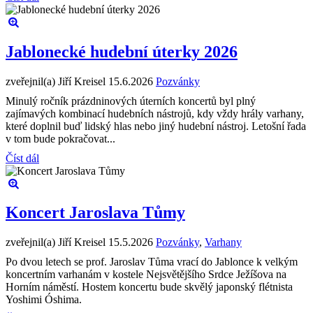
Jablonecké hudební úterky 2026
zveřejnil(a) Jiří Kreisel
15.6.2026
Pozvánky
Minulý ročník prázdninových úterních koncertů byl plný
zajímavých kombinací hudebních nástrojů, kdy vždy hrály varhany,
které doplnil buď lidský hlas nebo jiný hudební nástroj. Letošní řada
v tom bude pokračovat...
Číst dál
Koncert Jaroslava Tůmy
zveřejnil(a) Jiří Kreisel
15.5.2026
Pozvánky
,
Varhany
Po dvou letech se prof. Jaroslav Tůma vrací do Jablonce k velkým
koncertním varhanám v kostele Nejsvětějšího Srdce Ježíšova na
Horním náměstí. Hostem koncertu bude skvělý japonský flétnista
Yoshimi Óshima.