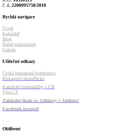
č. ú.
2200995750/2010
Rychlá navigace
Úvod
Kalendář
Blog
Pořad bohoslužeb
Galerie
Užitečné odkazy
Česká biskupská konference
Biskupství litoměřické
Katolické bohoslužby v ČR
Víra.CZ
Základní škola sv. Zdislavy v Jablonci
Facebook farnosti
Oblíbené