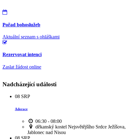
Pořad bohoslužeb
Aktuální seznam s ohláškami
Rezervovat intenci
Zaslat žádost online
Nadcházející události
08
SRP
Adorace
06:30 - 08:00
děkanský kostel Nejsvětějšího Srdce Ježíšova,
Jablonec nad Nisou
08
SRP