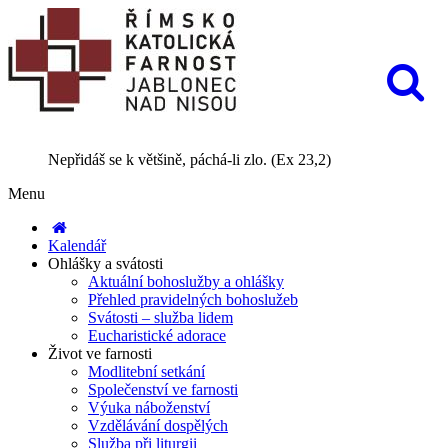
Nepřidáš se k většině, páchá-li zlo. (Ex 23,2)
Menu
Kalendář
Ohlášky a svátosti
Aktuální bohoslužby a ohlášky
Přehled pravidelných bohoslužeb
Svátosti – služba lidem
Eucharistické adorace
Život ve farnosti
Modlitební setkání
Společenství ve farnosti
Výuka náboženství
Vzdělávání dospělých
Služba při liturgii