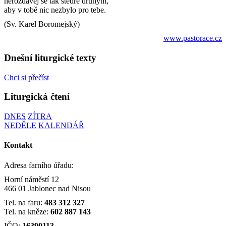
nerozdávej se tak štědře druhým,
aby v tobě nic nezbylo pro tebe.
(Sv. Karel Boromejský)
www.pastorace.cz
Dnešní liturgické texty
Chci si přečíst
Liturgická čtení
DNES
ZÍTRA
NEDĚLE
KALENDÁŘ
Kontakt
Adresa farního úřadu:
Horní náměstí 12
466 01 Jablonec nad Nisou
Tel. na faru:
483 312 327
Tel. na kněze:
602 887 143
IČO:
16390113