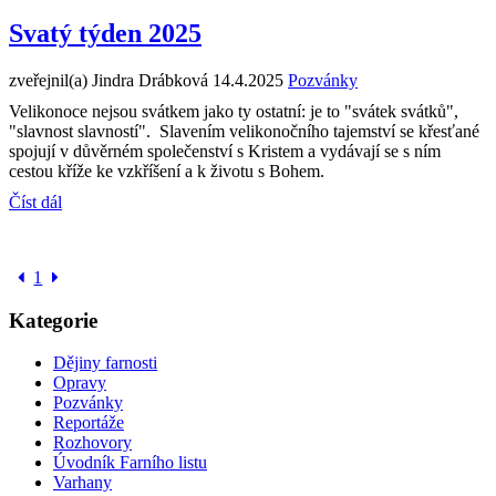
Svatý týden 2025
zveřejnil(a) Jindra Drábková
14.4.2025
Pozvánky
Velikonoce nejsou svátkem jako ty ostatní: je to "svátek svátků",
"slavnost slavností". Slavením velikonočního tajemství se křesťané
spojují v důvěrném společenství s Kristem a vydávají se s ním
cestou kříže ke vzkříšení a k životu s Bohem.
Číst dál
1
Kategorie
Dějiny farnosti
Opravy
Pozvánky
Reportáže
Rozhovory
Úvodník Farního listu
Varhany