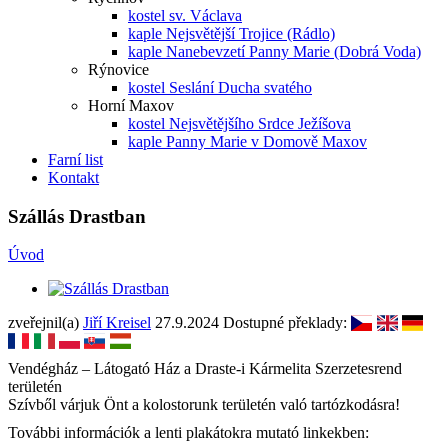
kostel sv. Václava
kaple Nejsvětější Trojice (Rádlo)
kaple Nanebevzetí Panny Marie (Dobrá Voda)
Rýnovice
kostel Seslání Ducha svatého
Horní Maxov
kostel Nejsvětějšího Srdce Ježíšova
kaple Panny Marie v Domově Maxov
Farní list
Kontakt
Szállás Drastban
Úvod
zveřejnil(a)
Jiří Kreisel
27.9.2024
Dostupné překlady:
Vendégház – Látogató Ház a Draste-i Kármelita Szerzetesrend
területén
Szívből várjuk Önt a kolostorunk területén való tartózkodásra!
További információk a lenti plakátokra mutató linkekben: