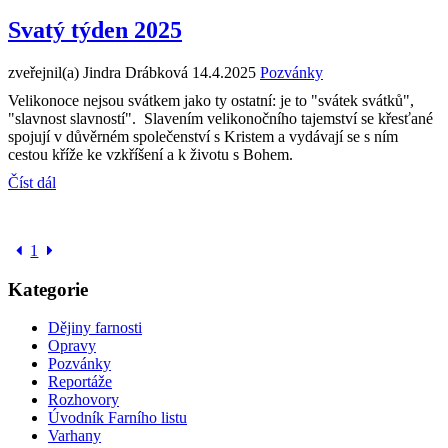
Svatý týden 2025
zveřejnil(a) Jindra Drábková
14.4.2025
Pozvánky
Velikonoce nejsou svátkem jako ty ostatní: je to "svátek svátků",
"slavnost slavností". Slavením velikonočního tajemství se křesťané
spojují v důvěrném společenství s Kristem a vydávají se s ním
cestou kříže ke vzkříšení a k životu s Bohem.
Číst dál
1
Kategorie
Dějiny farnosti
Opravy
Pozvánky
Reportáže
Rozhovory
Úvodník Farního listu
Varhany