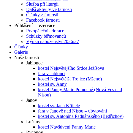
Služba při liturgii
Další aktivity ve farnosti
Články z farnosti
Facebook farnosti
Přihlášení – rezervace
Prvopáteční adorace
Schůzky biřmovanců
Výuka náboženství 2026/27
Články
Galerie
Naše farnosti
Jablonec
kostel Nejsvětějšího Srdce Ježíšova
fara v Jablonci
kostel Nejsvětější Trojice (Mšeno)
kostel sv. Anny
kostel Panny Marie Pomocné (Nová Ves nad
Nisou)
Janov
kostel sv. Jana Křtitele
fara v Janově nad Nisou – ubytování
kostel sv. Antonína Paduánského (Bedřichov)
Lučany
kostel Navštívení Panny Marie
Rychnov