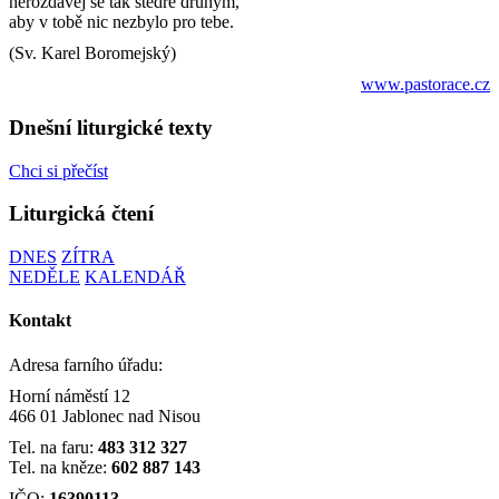
nerozdávej se tak štědře druhým,
aby v tobě nic nezbylo pro tebe.
(Sv. Karel Boromejský)
www.pastorace.cz
Dnešní liturgické texty
Chci si přečíst
Liturgická čtení
DNES
ZÍTRA
NEDĚLE
KALENDÁŘ
Kontakt
Adresa farního úřadu:
Horní náměstí 12
466 01 Jablonec nad Nisou
Tel. na faru:
483 312 327
Tel. na kněze:
602 887 143
IČO:
16390113