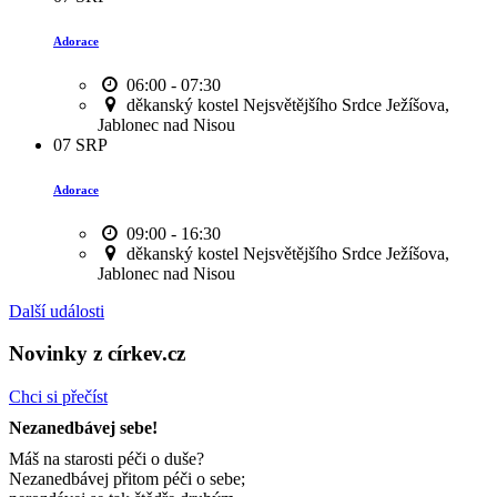
Adorace
06:00 - 07:30
děkanský kostel Nejsvětějšího Srdce Ježíšova,
Jablonec nad Nisou
07
SRP
Adorace
09:00 - 16:30
děkanský kostel Nejsvětějšího Srdce Ježíšova,
Jablonec nad Nisou
Další události
Novinky z církev.cz
Chci si přečíst
Nezanedbávej sebe!
Máš na starosti péči o duše?
Nezanedbávej přitom péči o sebe;