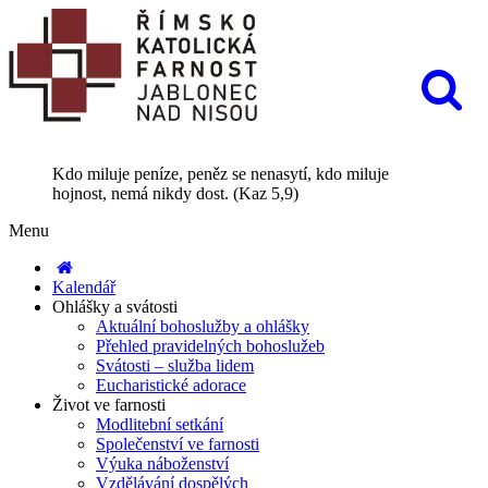
Kdo miluje peníze, peněz se nenasytí, kdo miluje
hojnost, nemá nikdy dost. (Kaz 5,9)
Menu
Kalendář
Ohlášky a svátosti
Aktuální bohoslužby a ohlášky
Přehled pravidelných bohoslužeb
Svátosti – služba lidem
Eucharistické adorace
Život ve farnosti
Modlitební setkání
Společenství ve farnosti
Výuka náboženství
Vzdělávání dospělých