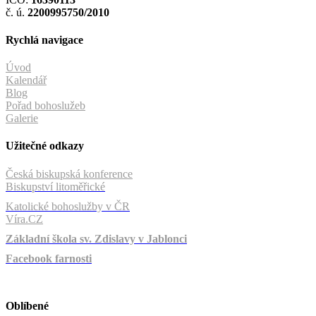
č. ú.
2200995750/2010
Rychlá navigace
Úvod
Kalendář
Blog
Pořad bohoslužeb
Galerie
Užitečné odkazy
Česká biskupská konference
Biskupství litoměřické
Katolické bohoslužby v ČR
Víra.CZ
Základní škola sv. Zdislavy v Jablonci
Facebook farnosti
Oblíbené