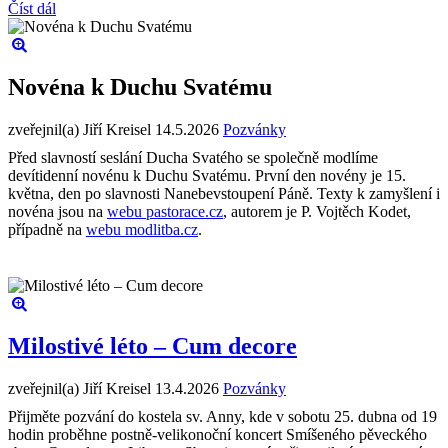
Číst dál
Novéna k Duchu Svatému
zveřejnil(a) Jiří Kreisel
14.5.2026
Pozvánky
Před slavností seslání Ducha Svatého se společně modlíme
devítidenní novénu k Duchu Svatému. První den novény je 15.
května, den po slavnosti Nanebevstoupení Páně. Texty k zamyšlení i
novéna jsou na
webu pastorace.cz
, autorem je P. Vojtěch Kodet,
případně na
webu modlitba.cz
.
Milostivé léto – Cum decore
zveřejnil(a) Jiří Kreisel
13.4.2026
Pozvánky
Přijměte pozvání do kostela sv. Anny, kde v sobotu 25. dubna od 19
hodin proběhne postně-velikonoční koncert Smíšeného pěveckého