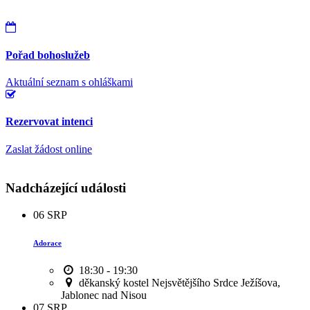
Pořad bohoslužeb
Aktuální seznam s ohláškami
Rezervovat intenci
Zaslat žádost online
Nadcházející události
06
SRP
Adorace
18:30 - 19:30
děkanský kostel Nejsvětějšího Srdce Ježíšova,
Jablonec nad Nisou
07
SRP