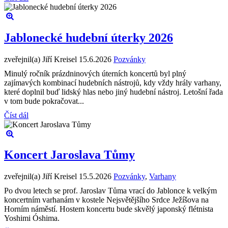
Jablonecké hudební úterky 2026
zveřejnil(a) Jiří Kreisel
15.6.2026
Pozvánky
Minulý ročník prázdninových úterních koncertů byl plný
zajímavých kombinací hudebních nástrojů, kdy vždy hrály varhany,
které doplnil buď lidský hlas nebo jiný hudební nástroj. Letošní řada
v tom bude pokračovat...
Číst dál
Koncert Jaroslava Tůmy
zveřejnil(a) Jiří Kreisel
15.5.2026
Pozvánky
,
Varhany
Po dvou letech se prof. Jaroslav Tůma vrací do Jablonce k velkým
koncertním varhanám v kostele Nejsvětějšího Srdce Ježíšova na
Horním náměstí. Hostem koncertu bude skvělý japonský flétnista
Yoshimi Óshima.