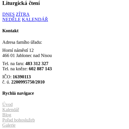
Liturgická čtení
DNES
ZÍTRA
NEDĚLE
KALENDÁŘ
Kontakt
Adresa farního úřadu:
Horní náměstí 12
466 01 Jablonec nad Nisou
Tel. na faru:
483 312 327
Tel. na kněze:
602 887 143
IČO:
16390113
č. ú.
2200995750/2010
Rychlá navigace
Úvod
Kalendář
Blog
Pořad bohoslužeb
Galerie