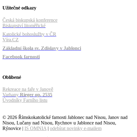
Užitečné odkazy
Česká biskupská konference
Biskupství litoměřické
Katolické bohoslužby v ČR
Víra.CZ
Základní škola sv. Zdislavy v Jablonci
Facebook farnosti
Oblíbené
Rekreace na faře v Janově
Varhany
Rieger op. 2535
Úvodníky Farního listu
© 2026 Římskokatolické farnosti Jablonec nad Nisou, Janov nad
Nisou, Lučany nad Nisou, Rychnov u Jablonce nad Nisou,
Rýnovice |
IS OMNIA
|
odebírat novinky e-mailem