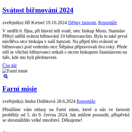
Svátost biřmování 2024
zveřejnil(a) Jiří Kreisel
19.10.2024
Dějiny farnosti
,
Reportáže
V neděli 6. října, při hlavní mši svaté, otec biskup Mons. Stanislav
Přibyl udělil svátost biřmování 19 biřmovancům. Byla to také první
návštěva otce biskupa v naší farnosti. Na přijetí této svátosti se
biřmovanci pod vedením otce Štěpána připravovali dva roky. Přede
mší se všichni biřmovanci setkali s otcem biskupem Stanislavem na
faře, kde mu byli představeni.
Číst dál
Farní misie
zveřejnil(a) Jindra Drábková
28.6.2024
Reportáže
Přinášíme vám ohlasy na Farní misie, které u nás ve farnosti
proběhly od 5. do 9. června 2024. Jak můžete posoudit, příspěvků
se shromáždilo velké množství. Děkujeme!