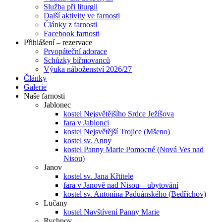
Služba při liturgii
Další aktivity ve farnosti
Články z farnosti
Facebook farnosti
Přihlášení – rezervace
Prvopáteční adorace
Schůzky biřmovanců
Výuka náboženství 2026/27
Články
Galerie
Naše farnosti
Jablonec
kostel Nejsvětějšího Srdce Ježíšova
fara v Jablonci
kostel Nejsvětější Trojice (Mšeno)
kostel sv. Anny
kostel Panny Marie Pomocné (Nová Ves nad
Nisou)
Janov
kostel sv. Jana Křtitele
fara v Janově nad Nisou – ubytování
kostel sv. Antonína Paduánského (Bedřichov)
Lučany
kostel Navštívení Panny Marie
Rychnov