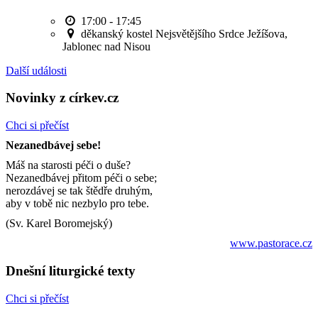
17:00 - 17:45
děkanský kostel Nejsvětějšího Srdce Ježíšova,
Jablonec nad Nisou
Další události
Novinky z církev.cz
Chci si přečíst
Nezanedbávej sebe!
Máš na starosti péči o duše?
Nezanedbávej přitom péči o sebe;
nerozdávej se tak štědře druhým,
aby v tobě nic nezbylo pro tebe.
(Sv. Karel Boromejský)
www.pastorace.cz
Dnešní liturgické texty
Chci si přečíst