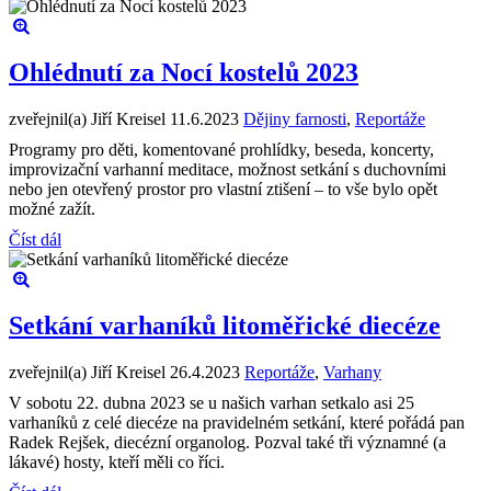
Ohlédnutí za Nocí kostelů 2023
zveřejnil(a) Jiří Kreisel
11.6.2023
Dějiny farnosti
,
Reportáže
Programy pro děti, komentované prohlídky, beseda, koncerty,
improvizační varhanní meditace, možnost setkání s duchovními
nebo jen otevřený prostor pro vlastní ztišení – to vše bylo opět
možné zažít.
Číst dál
Setkání varhaníků litoměřické diecéze
zveřejnil(a) Jiří Kreisel
26.4.2023
Reportáže
,
Varhany
V sobotu 22. dubna 2023 se u našich varhan setkalo asi 25
varhaníků z celé diecéze na pravidelném setkání, které pořádá pan
Radek Rejšek, diecézní organolog. Pozval také tři významné (a
lákavé) hosty, kteří měli co říci.