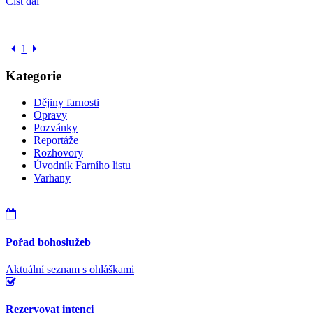
Číst dál
1
Kategorie
Dějiny farnosti
Opravy
Pozvánky
Reportáže
Rozhovory
Úvodník Farního listu
Varhany
Pořad bohoslužeb
Aktuální seznam s ohláškami
Rezervovat intenci