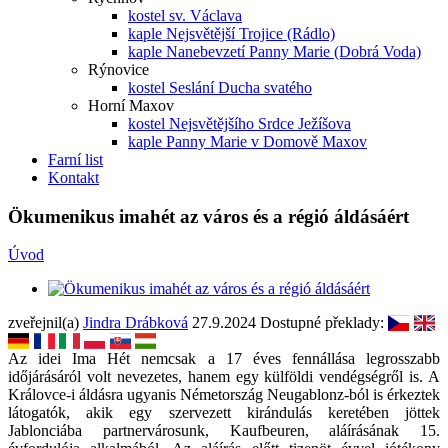
kostel sv. Václava
kaple Nejsvětější Trojice (Rádlo)
kaple Nanebevzetí Panny Marie (Dobrá Voda)
Rýnovice
kostel Seslání Ducha svatého
Horní Maxov
kostel Nejsvětějšího Srdce Ježíšova
kaple Panny Marie v Domově Maxov
Farní list
Kontakt
Ökumenikus imahét az város és a régió áldásáért
Úvod
zveřejnil(a)
Jindra Drábková
27.9.2024
Dostupné překlady:
Az idei Ima Hét nemcsak a 17 éves fennállása legrosszabb
időjárásáról volt nevezetes, hanem egy külföldi vendégségről is. A
Královce-i áldásra ugyanis Németország Neugablonz-ból is érkeztek
látogatók, akik egy szervezett kirándulás keretében jöttek
Jablonciába partnervárosunk, Kaufbeuren, aláírásának 15.