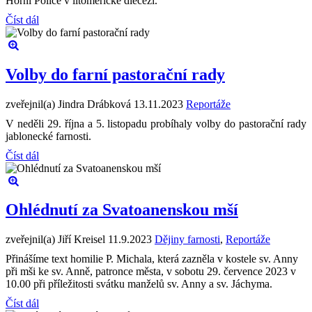
Horní Police v litoměřické diecézi.
Číst dál
Volby do farní pastorační rady
zveřejnil(a) Jindra Drábková
13.11.2023
Reportáže
V neděli 29. října a 5. listopadu probíhaly volby do pastorační rady
jablonecké farnosti.
Číst dál
Ohlédnutí za Svatoanenskou mší
zveřejnil(a) Jiří Kreisel
11.9.2023
Dějiny farnosti
,
Reportáže
Přinášíme text homilie P. Michala, která zazněla v kostele sv. Anny
při mši ke sv. Anně, patronce města, v sobotu 29. července 2023 v
10.00 při příležitosti svátku manželů sv. Anny a sv. Jáchyma.
Číst dál