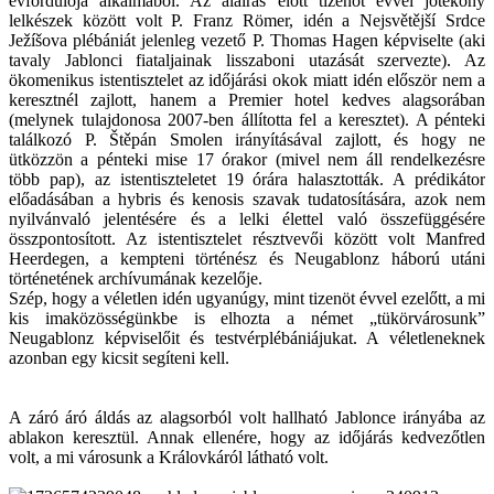
évfordulója alkalmából. Az aláírás előtt tizenöt évvel jótékony
lelkészek között volt P. Franz Römer, idén a Nejsvětější Srdce
Ježíšova plébániát jelenleg vezető P. Thomas Hagen képviselte (aki
tavaly Jablonci fiataljainak lisszaboni utazását szervezte). Az
ökomenikus istentisztelet az időjárási okok miatt idén először nem a
keresztnél zajlott, hanem a Premier hotel kedves alagsorában
(melynek tulajdonosa 2007-ben állította fel a keresztet). A pénteki
találkozó P. Štěpán Smolen irányításával zajlott, és hogy ne
ütközzön a pénteki mise 17 órakor (mivel nem áll rendelkezésre
több pap), az istentiszteletet 19 órára halasztották. A prédikátor
előadásában a hybris és kenosis szavak tudatosítására, azok nem
nyilvánvaló jelentésére és a lelki élettel való összefüggésére
összpontosított. Az istentisztelet résztvevői között volt Manfred
Heerdegen, a kempteni történész és Neugablonz háború utáni
történetének archívumának kezelője.
Szép, hogy a véletlen idén ugyanúgy, mint tizenöt évvel ezelőtt, a mi
kis imaközösségünkbe is elhozta a német „tükörvárosunk”
Neugablonz képviselőit és testvérplébániájukat. A véletleneknek
azonban egy kicsit segíteni kell.
A záró áró áldás az alagsorból volt hallható Jablonce irányába az
ablakon keresztül. Annak ellenére, hogy az időjárás kedvezőtlen
volt, a mi városunk a Královkáról látható volt.