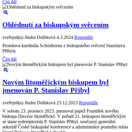
Číst dál
Ohlédnutí za biskupským svěcením
zveřejnil(a) Jindra Drábková
4.3.2024
Reportáže
Promluva kardinála Schönborna z biskupského svěcení Stanislava
Přibyla
Číst dál
Novým litoměřickým biskupem byl
jmenován P. Stanislav Přibyl
zveřejnil(a) Jindra Drábková
23.12.2023
Reportáže
V sobotu 23. prosince 2023, jmenoval papež František nového
biskupa Diecéze litoměřické. V pořadí 21. biskupem litoměřickým
se stane redemptorista P. Stanislav Přibyl, současný generální
sekretář České biskupské konference a administrátor poutního místa