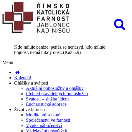
Kdo miluje peníze, peněz se nenasytí, kdo miluje
hojnost, nemá nikdy dost. (Kaz 5,9)
Menu
Kalendář
Ohlášky a svátosti
Aktuální bohoslužby a ohlášky
Přehled pravidelných bohoslužeb
Svátosti – služba lidem
Eucharistické adorace
Život ve farnosti
Modlitební setkání
Společenství ve farnosti
Výuka náboženství
Vzdělávání dospělých