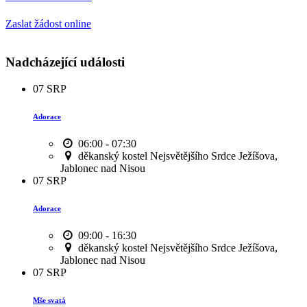
Zaslat žádost online
Nadcházející události
07
SRP
Adorace
06:00 - 07:30
děkanský kostel Nejsvětějšího Srdce Ježíšova,
Jablonec nad Nisou
07
SRP
Adorace
09:00 - 16:30
děkanský kostel Nejsvětějšího Srdce Ježíšova,
Jablonec nad Nisou
07
SRP
Mše svatá