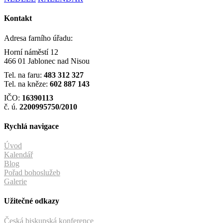
Kontakt
Adresa farního úřadu:
Horní náměstí 12
466 01 Jablonec nad Nisou
Tel. na faru:
483 312 327
Tel. na kněze:
602 887 143
IČO:
16390113
č. ú.
2200995750/2010
Rychlá navigace
Úvod
Kalendář
Blog
Pořad bohoslužeb
Galerie
Užitečné odkazy
Česká biskupská konference