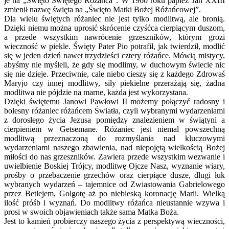
je na „Święto Świętego Różańca”. W 1960 roku papież Jan XXIII
zmienił nazwę święta na „Święto Matki Bożej Różańcowej”.
Dla wielu świętych różaniec nie jest tylko modlitwą, ale bronią.
Dzięki niemu można uprosić skrócenie czyśćca cierpiącym duszom,
a przede wszystkim nawrócenie grzeszników, którym grozi
wieczność w piekle. Święty Pater Pio potrafił, jak twierdził, modlić
się w jeden dzień nawet trzydzieści cztery różańce. Mówią mistycy,
abyśmy nie myśleli, że gdy się modlimy, w duchowym świecie nic
się nie dzieje. Przeciwnie, całe niebo cieszy się z każdego Zdrowaś
Maryjo czy innej modlitwy, siły piekielne przerażają się, żadna
modlitwa nie pójdzie na marne, każda jest wykorzystana.
Dzięki świętemu Janowi Pawłowi II możemy połączyć radosny i
bolesny różaniec różańcem Światła, czyli wybranymi wydarzeniami
z dorosłego życia Jezusa pomiędzy znalezieniem w świątyni a
cierpieniem w Getsemane. Różaniec jest niemal powszechną
modlitwą przeznaczoną do rozmyślania nad kluczowymi
wydarzeniami naszego zbawienia, nad niepojętą wielkością Bożej
miłości do nas grzeszników. Zawiera przede wszystkim wezwanie i
uwielbienie Boskiej Trójcy, modlitwę Ojcze Nasz, wyznanie wiary,
prośby o przebaczenie grzechów oraz cierpiące dusze, długi łuk
wybranych wydarzeń – tajemnice od Zwiastowania Gabrielowego
przez Betlejem, Golgotę aż po niebieską koronację Marii. Wielką
ilość próśb i wyznań. Do modlitwy różańca nieustannie wzywa i
prosi w swoich objawieniach także sama Matka Boża.
Jest to kamień probierczy naszego życia z perspektywą wieczności,