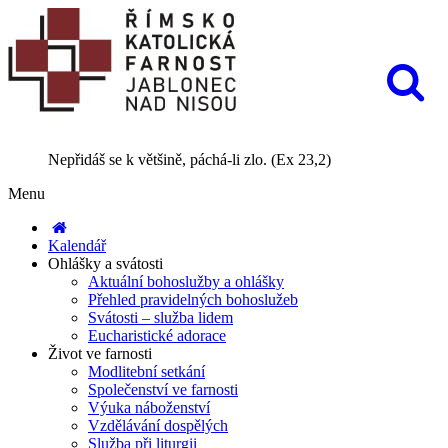
Nepřidáš se k většině, páchá-li zlo. (Ex 23,2)
Menu
Kalendář
Ohlášky a svátosti
Aktuální bohoslužby a ohlášky
Přehled pravidelných bohoslužeb
Svátosti – služba lidem
Eucharistické adorace
Život ve farnosti
Modlitební setkání
Společenství ve farnosti
Výuka náboženství
Vzdělávání dospělých
Služba při liturgii