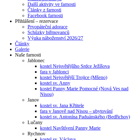
Další aktivity ve farnosti
Články z farnosti
Facebook farnosti
Přihlášení – rezervace
Prvopáteční adorace
Schůzky biřmovanců
Výuka náboženství 2026/27
Články
Galerie
Naše farnosti
Jablonec
kostel Nejsvětějšího Srdce Ježíšova
fara v Jablonci
kostel Nejsvětější Trojice (Mšeno)
kostel sv. Anny
kostel Panny Marie Pomocné (Nová Ves nad
Nisou)
Janov
kostel sv. Jana Křtitele
fara v Janově nad Nisou – ubytování
kostel sv. Antonína Paduánského (Bedřichov)
Lučany
kostel Navštívení Panny Marie
Rychnov
kostel sv. Václava