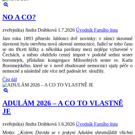
NO A CO?
zveřejnil(a) Jindra Drábková
1.7.2026
Úvodník Farního listu
Jaro roku 1893 přineslo Jablonci dvě novinky: v rámci skromné
slavnosti byla otevřena nová okresní nemocnice, řadící se toho času
se sto třiceti lůžky a několika pavilony mezi nejlépe vybavené v
Čechách, a město obdrželo cenný import v podobě sedmi sester
boromejek, příslušnic kongregace Milosrdných sester sv. Karla
Boromejského, které se v nově zbudované nemocnici ujaly péče o
nemocné a následně zde více než padesát let sloužily.
Číst dál
ADULÁM 2026 – A CO TO VLASTNĚ
JE
zveřejnil(a) Jindra Drábková
1.6.2026
Úvodník Farního listu
Motto:
„Kolem Davida se v jeskyni Adulám shromáždili všichni