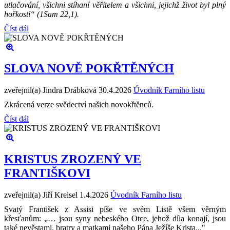
utlačování, všichni stíhaní věřitelem a všichni, jejichž život byl plný
hořkosti“ (1Sam 22,1).
Číst dál
SLOVA NOVĚ POKŘTĚNÝCH
zveřejnil(a) Jindra Drábková
30.4.2026
Úvodník Farního listu
Zkrácená verze svědectví našich novokřtěnců.
Číst dál
KRISTUS ZROZENÝ VE
FRANTIŠKOVI
zveřejnil(a) Jiří Kreisel
1.4.2026
Úvodník Farního listu
Svatý František z Assisi píše ve svém Listě všem věrným
křesťanům: „… jsou syny nebeského Otce, jehož díla konají, jsou
také nevěstami, bratry a matkami našeho Pána Ježíše Krista..."