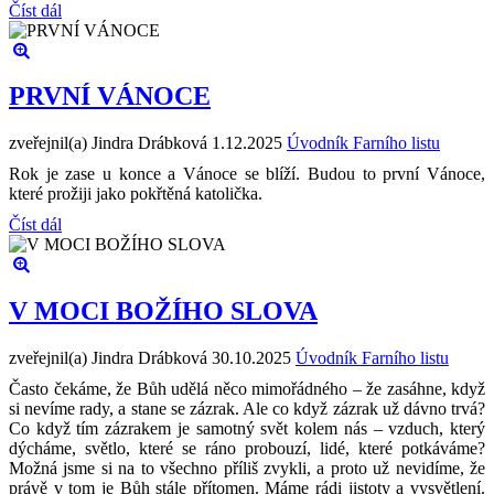
Číst dál
PRVNÍ VÁNOCE
zveřejnil(a) Jindra Drábková
1.12.2025
Úvodník Farního listu
Rok je zase u konce a Vánoce se blíží. Budou to první Vánoce,
které prožiji jako pokřtěná katolička.
Číst dál
V MOCI BOŽÍHO SLOVA
zveřejnil(a) Jindra Drábková
30.10.2025
Úvodník Farního listu
Často čekáme, že Bůh udělá něco mimořádného – že zasáhne, když
si nevíme rady, a stane se zázrak. Ale co když zázrak už dávno trvá?
Co když tím zázrakem je samotný svět kolem nás – vzduch, který
dýcháme, světlo, které se ráno probouzí, lidé, které potkáváme?
Možná jsme si na to všechno příliš zvykli, a proto už nevidíme, že
právě v tom je Bůh stále přítomen. Máme rádi jistoty a vysvětlení.