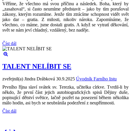
Věříme, že všechno má svou příčinu a následek. Boha, který by
„zasahoval“, si často neumíme představit – jako by tím porušoval
zákony, kterým rozumíme. Jenže tím ztrácíme schopnost vidět svět
jako dar – gratia. Z milosti, nikoliv nároku. Zapomínáme, že
všechno, co máme, jsme dostali gratis. A když se vytratí děkování,
svět se nám jeví chladný, vzdálený, bez naděje.
Číst dál
TALENT NELÍBIT SE
zveřejnil(a) Jindra Drábková
30.9.2025
Úvodník Farního listu
Prvního října slaví svátek sv. Terezka, učitelka církve. Tvrdil-li by
někdo, že první část jejich autobiografických spisů Dějiny duše,
popisující dětství světice, lačně pozřel na posezení během několika
málo hodin, asi bych se neubránila podezření z neupřímnosti.
Číst dál
1