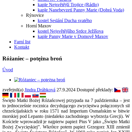
kaple Nejsvětější Trojice (Rádlo)
kaple Nanebevzetí Panny Marie (Dobrá Voda)
Rýnovice
kostel Seslání Ducha svatého
Horní Maxov
kostel Nejsvětějšího Srdce Ježíšova
kaple Panny Marie v Domově Maxov
Farní list
Kontakt
Różaniec – potężna broń
Úvod
zveřejnil(a)
Jindra Drábková
27.9.2024
Dostupné překlady:
Święto Matki Bożej Różańcowej przypada na 7 października – jest
to jednocześnie rocznica decydującego zwycięstwa połączonych sił
chrześcijańskich w roku 1571 nad Imperium Osmańskim w bitwie
morskiej pod Lepanto (niedaleko zachodniego wybrzeża Grecji). W
Kościele wprowadził je najpierw papież Pius V jako „Święto Matki
Bożej Zwycięskiej”. Wkrótce potem papież Grzegorz XIII zmienił