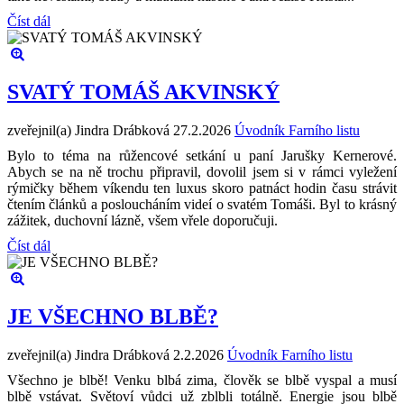
Číst dál
SVATÝ TOMÁŠ AKVINSKÝ
zveřejnil(a) Jindra Drábková
27.2.2026
Úvodník Farního listu
Bylo to téma na růžencové setkání u paní Jarušky Kernerové.
Abych se na ně trochu připravil, dovolil jsem si v rámci vyležení
rýmičky během víkendu ten luxus skoro patnáct hodin času strávit
čtením článků a posloucháním videí o svatém Tomáši. Byl to krásný
zážitek, duchovní lázně, všem vřele doporučuji.
Číst dál
JE VŠECHNO BLBĚ?
zveřejnil(a) Jindra Drábková
2.2.2026
Úvodník Farního listu
Všechno je blbě! Venku blbá zima, člověk se blbě vyspal a musí
blbě vstávat. Světoví vůdci už zblbli totálně. Energie jsou blbě