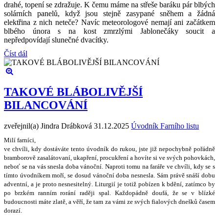
drahé, topení se zdražuje. K čemu máme na střeše baráku pár blbých
solárních panelů, když jsou stejně zasypané sněhem a žádná
elektřina z nich neteče? Navíc meteorologové nemají ani začátkem
blbého února s na kost zmrzlými Jablonečáky soucit a
nepředpovídají slunečné dvacítky.
Číst dál
TAKOVÉ BLÁBOLIVĚJŠÍ
BILANCOVÁNÍ
zveřejnil(a) Jindra Drábková
31.12.2025
Úvodník Farního listu
Milí farníci,
ve chvíli, kdy dostáváte tento úvodník do rukou, jste ji
ž
nepochybn
ě
po
ř
ádn
ě
bramborov
ě
zasalátovaní, ukap
ř
ení, procuk
ř
ení a hovíte si ve sv
ý
ch pohovkách,
nebo
ť
se na vás snesla doba váno
č
ní. Naproti tomu na fará
ř
e ve chvíli, kdy se s
tímto úvodníkem mo
ř
í, se dosud váno
č
ní doba nesnesla. Sám práv
ě
sná
š
í dobu
adventní, a je proto nesnesiteln
ý
. Liturgií je toti
ž
pobízen k bd
ě
ní, zatímco by
po brzkém ranním rorání rad
ě
ji spal. Ka
ž
dopádn
ě
doufá,
ž
e se v blízké
budoucnosti máte zlat
ě
, a v
ěř
í,
ž
e tam za vámi ze sv
ý
ch fialov
ý
ch dne
š
k
ů č
asem
dorazí.