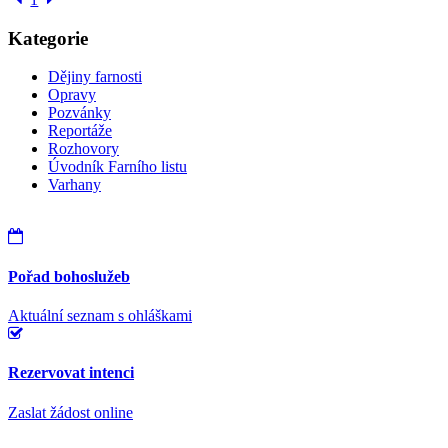
Kategorie
Dějiny farnosti
Opravy
Pozvánky
Reportáže
Rozhovory
Úvodník Farního listu
Varhany
Pořad bohoslužeb
Aktuální seznam s ohláškami
Rezervovat intenci
Zaslat žádost online