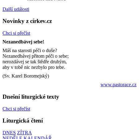
Další události
Novinky z církev.cz
Chci si přečíst
Nezanedbávej sebe!
Máš na starosti péči o duše?
Nezanedbávej přitom péči o sebe;
nerozdávej se tak štědře druhým,
aby v tobě nic nezbylo pro tebe.
(Sv. Karel Boromejský)
www.pastorace.cz
Dnešní liturgické texty
Chci si přečíst
Liturgická čtení
DNES
ZÍTRA
NEDĚLE
KALENDÁŘ