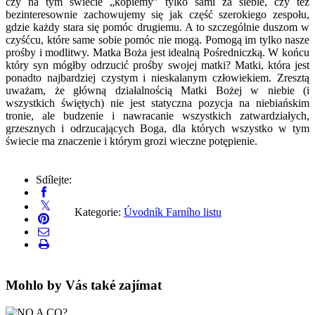
czy na tym świecie „kopiemy” tylko sami za siebie, czy też
bezinteresownie zachowujemy się jak część szerokiego zespołu,
gdzie każdy stara się pomóc drugiemu. A to szczególnie duszom w
czyśćcu, które same sobie pomóc nie mogą. Pomogą im tylko nasze
prośby i modlitwy. Matka Boża jest idealną Pośredniczką. W końcu
który syn mógłby odrzucić prośby swojej matki? Matki, która jest
ponadto najbardziej czystym i nieskalanym człowiekiem. Zresztą
uważam, że główną działalnością Matki Bożej w niebie (i
wszystkich świętych) nie jest statyczna pozycja na niebiańskim
tronie, ale budzenie i nawracanie wszystkich zatwardziałych,
grzesznych i odrzucających Boga, dla których wszystko w tym
świecie ma znaczenie i którym grozi wieczne potępienie.
Sdílejte:
Kategorie:
Úvodník Farního listu
Mohlo by Vás také zajímat