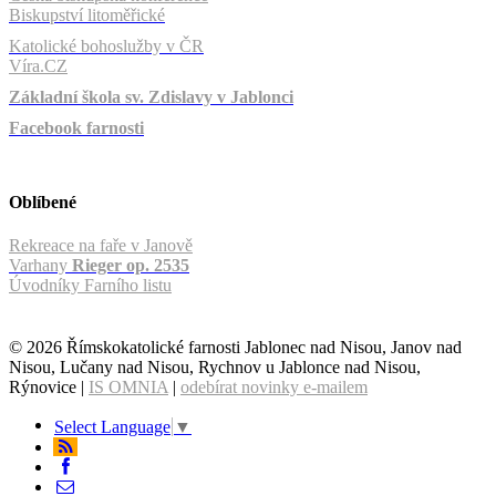
Biskupství litoměřické
Katolické bohoslužby v ČR
Víra.CZ
Základní škola sv. Zdislavy v Jablonci
Facebook farnosti
Oblíbené
Rekreace na faře v Janově
Varhany
Rieger op. 2535
Úvodníky Farního listu
© 2026 Římskokatolické farnosti Jablonec nad Nisou, Janov nad
Nisou, Lučany nad Nisou, Rychnov u Jablonce nad Nisou,
Rýnovice |
IS OMNIA
|
odebírat novinky e-mailem
Select Language
▼