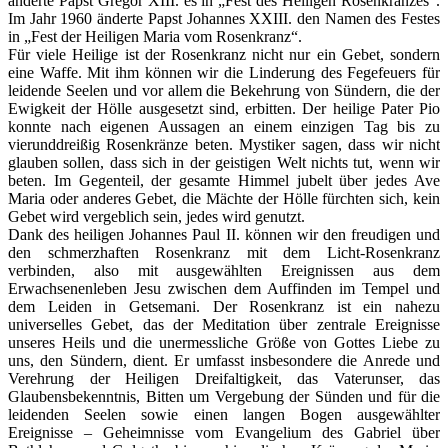
änderte Papst Gregor XIII. es in „Fest des Heiligen Rosenkranzes“.
Im Jahr 1960 änderte Papst Johannes XXIII. den Namen des Festes
in „Fest der Heiligen Maria vom Rosenkranz“.
Für viele Heilige ist der Rosenkranz nicht nur ein Gebet, sondern
eine Waffe. Mit ihm können wir die Linderung des Fegefeuers für
leidende Seelen und vor allem die Bekehrung von Sündern, die der
Ewigkeit der Hölle ausgesetzt sind, erbitten. Der heilige Pater Pio
konnte nach eigenen Aussagen an einem einzigen Tag bis zu
vierunddreißig Rosenkränze beten. Mystiker sagen, dass wir nicht
glauben sollen, dass sich in der geistigen Welt nichts tut, wenn wir
beten. Im Gegenteil, der gesamte Himmel jubelt über jedes Ave
Maria oder anderes Gebet, die Mächte der Hölle fürchten sich, kein
Gebet wird vergeblich sein, jedes wird genutzt.
Dank des heiligen Johannes Paul II. können wir den freudigen und
den schmerzhaften Rosenkranz mit dem Licht-Rosenkranz
verbinden, also mit ausgewählten Ereignissen aus dem
Erwachsenenleben Jesu zwischen dem Auffinden im Tempel und
dem Leiden in Getsemani. Der Rosenkranz ist ein nahezu
universelles Gebet, das der Meditation über zentrale Ereignisse
unseres Heils und die unermessliche Größe von Gottes Liebe zu
uns, den Sündern, dient. Er umfasst insbesondere die Anrede und
Verehrung der Heiligen Dreifaltigkeit, das Vaterunser, das
Glaubensbekenntnis, Bitten um Vergebung der Sünden und für die
leidenden Seelen sowie einen langen Bogen ausgewählter
Ereignisse – Geheimnisse vom Evangelium des Gabriel über