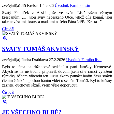
zveřejnil(a) Jiří Kreisel
1.4.2026
Úvodník Farního listu
Svatý František z Assisi píše ve svém Listě všem věrným
křesťanům: „… jsou syny nebeského Otce, jehož díla konají, jsou
také nevěstami, bratry a matkami našeho Pána Ježíše Krista..."
Číst dál
SVATÝ TOMÁŠ AKVINSKÝ
zveřejnil(a) Jindra Drábková
27.2.2026
Úvodník Farního listu
Bylo to téma na růžencové setkání u paní Jarušky Kernerové.
Abych se na ně trochu připravil, dovolil jsem si v rámci vyležení
rýmičky během víkendu ten luxus skoro patnáct hodin času strávit
čtením článků a posloucháním videí o svatém Tomáši. Byl to krásný
zážitek, duchovní lázně, všem vřele doporučuji.
Číst dál
JE VŠECHNO BLBĚ?