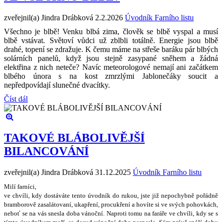
zveřejnil(a) Jindra Drábková
2.2.2026
Úvodník Farního listu
Všechno je blbě! Venku blbá zima, člověk se blbě vyspal a musí
blbě vstávat. Světoví vůdci už zblbli totálně. Energie jsou blbě
drahé, topení se zdražuje. K čemu máme na střeše baráku pár blbých
solárních panelů, když jsou stejně zasypané sněhem a žádná
elektřina z nich neteče? Navíc meteorologové nemají ani začátkem
blbého února s na kost zmrzlými Jablonečáky soucit a
nepředpovídají slunečné dvacítky.
Číst dál
TAKOVÉ BLÁBOLIVĚJŠÍ
BILANCOVÁNÍ
zveřejnil(a) Jindra Drábková
31.12.2025
Úvodník Farního listu
Milí farníci,
ve chvíli, kdy dostáváte tento úvodník do rukou, jste ji
ž
nepochybn
ě
po
ř
ádn
ě
bramborov
ě
zasalátovaní, ukap
ř
ení, procuk
ř
ení a hovíte si ve sv
ý
ch pohovkách,
nebo
ť
se na vás snesla doba váno
č
ní. Naproti tomu na fará
ř
e ve chvíli, kdy se s