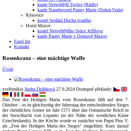
kaple Nejsvětější Trojice (Rádlo)
kaple Nanebevzetí Panny Marie (Dobrá Voda)
Rýnovice
kostel Seslání Ducha svatého
Horní Maxov
kostel Nejsvětějšího Srdce Ježíšova
kaple Panny Marie v Domově Maxov
Farní list
Kontakt
Rosenkranz – eine mächtige Waffe
Úvod
zveřejnil(a)
Jindra Drábková
27.9.2024
Dostupné překlady:
Das Fest der Heiligen Maria vom Rosenkranz fällt auf den 7.
Oktober – es ist gleichzeitig der Jahrestag des entscheidenden Sieges
der christlichen Armee im Jahr 1571 über das Osmanische Reich in
der Seeschlacht von Lepanto (in der Nähe der westlichen Küste
Griechenlands). In der Kirche wurde es zunächst von Papst Pius V.
als „Fest der Heiligen Maria des Sieges“ eingeführt. Kurz darauf