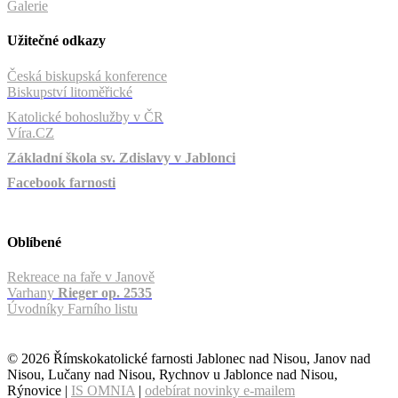
Galerie
Užitečné odkazy
Česká biskupská konference
Biskupství litoměřické
Katolické bohoslužby v ČR
Víra.CZ
Základní škola sv. Zdislavy v Jablonci
Facebook farnosti
Oblíbené
Rekreace na faře v Janově
Varhany
Rieger op. 2535
Úvodníky Farního listu
© 2026 Římskokatolické farnosti Jablonec nad Nisou, Janov nad
Nisou, Lučany nad Nisou, Rychnov u Jablonce nad Nisou,
Rýnovice |
IS OMNIA
|
odebírat novinky e-mailem