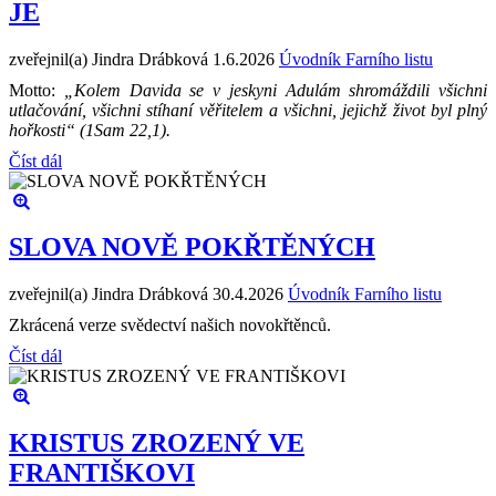
JE
zveřejnil(a) Jindra Drábková
1.6.2026
Úvodník Farního listu
Motto:
„Kolem Davida se v jeskyni Adulám shromáždili všichni
utlačování, všichni stíhaní věřitelem a všichni, jejichž život byl plný
hořkosti“ (1Sam 22,1).
Číst dál
SLOVA NOVĚ POKŘTĚNÝCH
zveřejnil(a) Jindra Drábková
30.4.2026
Úvodník Farního listu
Zkrácená verze svědectví našich novokřtěnců.
Číst dál
KRISTUS ZROZENÝ VE
FRANTIŠKOVI