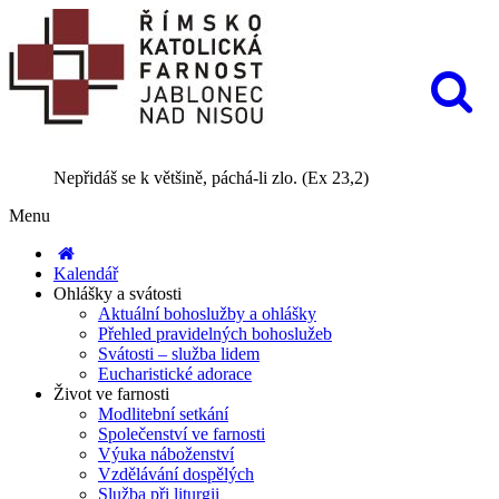
Nepřidáš se k většině, páchá-li zlo. (Ex 23,2)
Menu
Kalendář
Ohlášky a svátosti
Aktuální bohoslužby a ohlášky
Přehled pravidelných bohoslužeb
Svátosti – služba lidem
Eucharistické adorace
Život ve farnosti
Modlitební setkání
Společenství ve farnosti
Výuka náboženství
Vzdělávání dospělých
Služba při liturgii