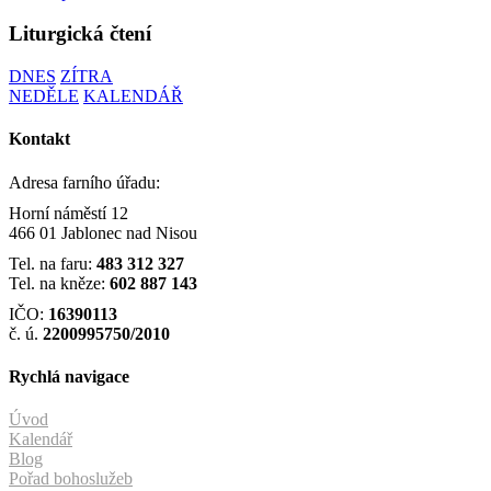
Liturgická čtení
DNES
ZÍTRA
NEDĚLE
KALENDÁŘ
Kontakt
Adresa farního úřadu:
Horní náměstí 12
466 01 Jablonec nad Nisou
Tel. na faru:
483 312 327
Tel. na kněze:
602 887 143
IČO:
16390113
č. ú.
2200995750/2010
Rychlá navigace
Úvod
Kalendář
Blog
Pořad bohoslužeb