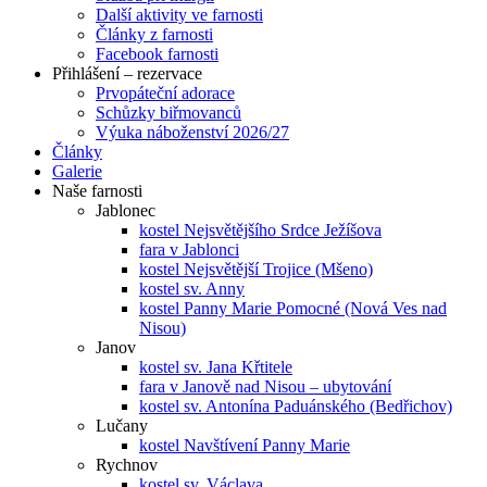
Další aktivity ve farnosti
Články z farnosti
Facebook farnosti
Přihlášení – rezervace
Prvopáteční adorace
Schůzky biřmovanců
Výuka náboženství 2026/27
Články
Galerie
Naše farnosti
Jablonec
kostel Nejsvětějšího Srdce Ježíšova
fara v Jablonci
kostel Nejsvětější Trojice (Mšeno)
kostel sv. Anny
kostel Panny Marie Pomocné (Nová Ves nad
Nisou)
Janov
kostel sv. Jana Křtitele
fara v Janově nad Nisou – ubytování
kostel sv. Antonína Paduánského (Bedřichov)
Lučany
kostel Navštívení Panny Marie
Rychnov
kostel sv. Václava