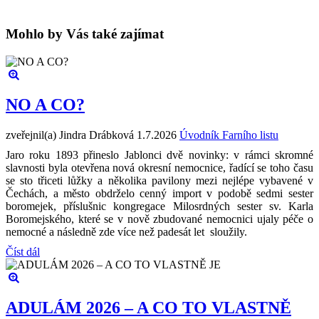
Mohlo by Vás také zajímat
NO A CO?
zveřejnil(a) Jindra Drábková
1.7.2026
Úvodník Farního listu
Jaro roku 1893 přineslo Jablonci dvě novinky: v rámci skromné
slavnosti byla otevřena nová okresní nemocnice, řadící se toho času
se sto třiceti lůžky a několika pavilony mezi nejlépe vybavené v
Čechách, a město obdrželo cenný import v podobě sedmi sester
boromejek, příslušnic kongregace Milosrdných sester sv. Karla
Boromejského, které se v nově zbudované nemocnici ujaly péče o
nemocné a následně zde více než padesát let sloužily.
Číst dál
ADULÁM 2026 – A CO TO VLASTNĚ