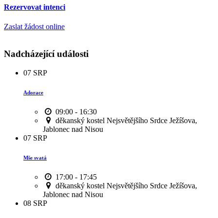
Rezervovat intenci
Zaslat žádost online
Nadcházející události
07
SRP
Adorace
09:00 - 16:30
děkanský kostel Nejsvětějšího Srdce Ježíšova,
Jablonec nad Nisou
07
SRP
Mše svatá
17:00 - 17:45
děkanský kostel Nejsvětějšího Srdce Ježíšova,
Jablonec nad Nisou
08
SRP