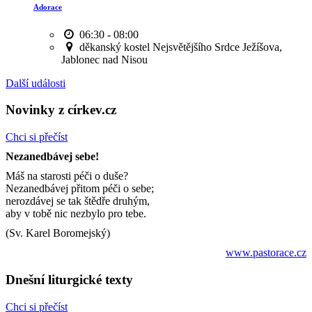
Adorace
06:30 - 08:00
děkanský kostel Nejsvětějšího Srdce Ježíšova,
Jablonec nad Nisou
Další události
Novinky z církev.cz
Chci si přečíst
Nezanedbávej sebe!
Máš na starosti péči o duše?
Nezanedbávej přitom péči o sebe;
nerozdávej se tak štědře druhým,
aby v tobě nic nezbylo pro tebe.
(Sv. Karel Boromejský)
www.pastorace.cz
Dnešní liturgické texty
Chci si přečíst