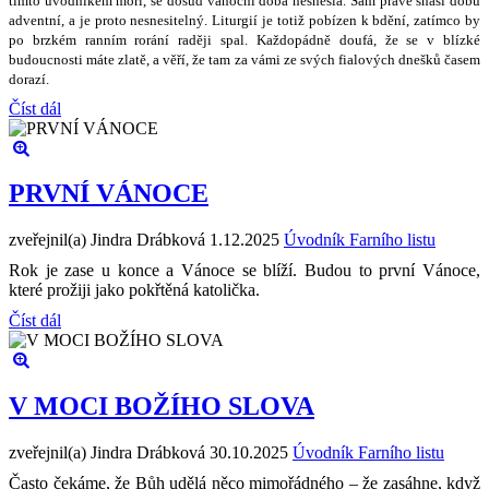
tímto úvodníkem mo
ř
í, se dosud váno
č
ní doba nesnesla. Sám práv
ě
sná
š
í dobu
adventní, a je proto nesnesiteln
ý
. Liturgií je toti
ž
pobízen k bd
ě
ní, zatímco by
po brzkém ranním rorání rad
ě
ji spal. Ka
ž
dopádn
ě
doufá,
ž
e se v blízké
budoucnosti máte zlat
ě
, a v
ěř
í,
ž
e tam za vámi ze sv
ý
ch fialov
ý
ch dne
š
k
ů č
asem
dorazí.
Číst dál
PRVNÍ VÁNOCE
zveřejnil(a) Jindra Drábková
1.12.2025
Úvodník Farního listu
Rok je zase u konce a Vánoce se blíží. Budou to první Vánoce,
které prožiji jako pokřtěná katolička.
Číst dál
V MOCI BOŽÍHO SLOVA
zveřejnil(a) Jindra Drábková
30.10.2025
Úvodník Farního listu
Často čekáme, že Bůh udělá něco mimořádného – že zasáhne, když