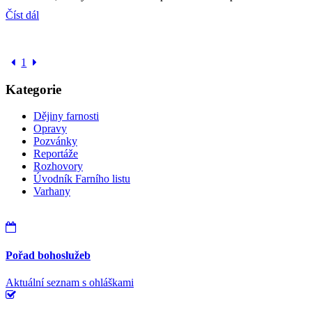
Číst dál
1
Kategorie
Dějiny farnosti
Opravy
Pozvánky
Reportáže
Rozhovory
Úvodník Farního listu
Varhany
Pořad bohoslužeb
Aktuální seznam s ohláškami