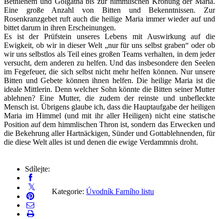
Bethlehem und Golgatha bis zur himmlischen Krönung der Maria.
Eine große Anzahl von Bitten und Bekenntnissen. Zur
Rosenkranzgebet ruft auch die heilige Maria immer wieder auf und
bittet darum in ihren Erscheinungen.
Es ist der Prüfstein unseres Lebens mit Auswirkung auf die
Ewigkeit, ob wir in dieser Welt „nur für uns selbst graben“ oder ob
wir uns selbstlos als Teil eines großen Teams verhalten, in dem jeder
versucht, dem anderen zu helfen. Und das insbesondere den Seelen
im Fegefeuer, die sich selbst nicht mehr helfen können. Nur unsere
Bitten und Gebete können ihnen helfen. Die heilige Maria ist die
ideale Mittlerin. Denn welcher Sohn könnte die Bitten seiner Mutter
ablehnen? Eine Mutter, die zudem der reinste und unbefleckte
Mensch ist. Übrigens glaube ich, dass die Hauptaufgabe der heiligen
Maria im Himmel (und mit ihr aller Heiligen) nicht eine statische
Position auf dem himmlischen Thron ist, sondern das Erwecken und
die Bekehrung aller Hartnäckigen, Sünder und Gottablehnenden, für
die diese Welt alles ist und denen die ewige Verdammnis droht.
Sdílejte:
Kategorie:
Úvodník Farního listu