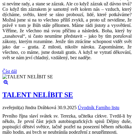
si nevíme rady, a stane se zázrak. Ale co když zázrak už dávno trvá?
Co když tím zázrakem je samotný svět kolem nás – vzduch, který
dýcháme, světlo, které se ráno probouzí, lidé, které potkáváme?
Možná jsme si na to všechno příliš zvykli, a proto už nevidíme, že
právě v tom je Bůh stále přítomen. Máme rádi jistoty a vysvětlení.
Věříme, že všechno má svou příčinu a následek. Boha, který by
„zasahoval“, si často neumíme představit – jako by tím porušoval
zákony, kterým rozumíme. Jenže tím ztrácíme schopnost vidět svět
jako dar – gratia. Z milosti, nikoliv nároku. Zapomínáme, že
všechno, co máme, jsme dostali gratis. A když se vytratí děkování,
svět se nám jeví chladný, vzdálený, bez naděje.
Číst dál
TALENT NELÍBIT SE
zveřejnil(a) Jindra Drábková
30.9.2025
Úvodník Farního listu
Prvního října slaví svátek sv. Terezka, učitelka církve. Tvrdil-li by
někdo, že první část jejich autobiografických spisů Dějiny duše,
popisující dětství světice, lačně pozřel na posezení během několika
málo hodin, asi bych se neubránila podezření z neupřímnosti.