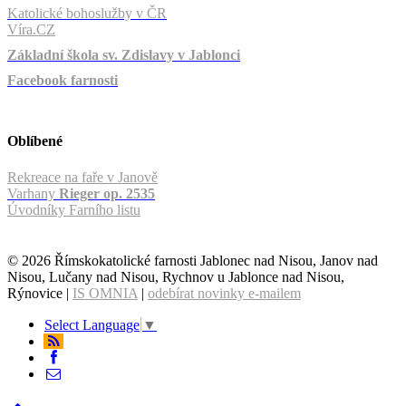
Katolické bohoslužby v ČR
Víra.CZ
Základní škola sv. Zdislavy v Jablonci
Facebook farnosti
Oblíbené
Rekreace na faře v Janově
Varhany
Rieger op. 2535
Úvodníky Farního listu
© 2026 Římskokatolické farnosti Jablonec nad Nisou, Janov nad
Nisou, Lučany nad Nisou, Rychnov u Jablonce nad Nisou,
Rýnovice |
IS OMNIA
|
odebírat novinky e-mailem
Select Language
▼