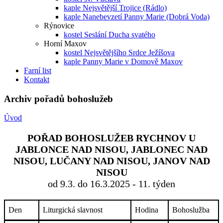
kaple Nejsvětější Trojice (Rádlo)
kaple Nanebevzetí Panny Marie (Dobrá Voda)
Rýnovice
kostel Seslání Ducha svatého
Horní Maxov
kostel Nejsvětějšího Srdce Ježíšova
kaple Panny Marie v Domově Maxov
Farní list
Kontakt
Archiv pořadů bohoslužeb
Úvod
POŘAD BOHOSLUŽEB RYCHNOV U
JABLONCE NAD NISOU, JABLONEC NAD
NISOU, LUČANY NAD NISOU, JANOV NAD
NISOU
od 9.3. do 16.3.2025 - 11. týden
Den
Liturgická slavnost
Hodina
Bohoslužba