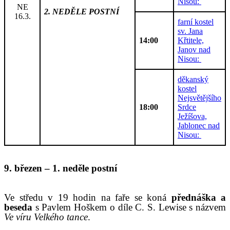
Nisou:
NE
2. NEDĚLE POSTNÍ
16.3.
farní kostel
sv. Jana
14:00
Křtitele,
Janov nad
Nisou:
děkanský
kostel
Nejsvětějšího
18:00
Srdce
Ježíšova,
Jablonec nad
Nisou:
9
.
březen
–
1
. neděle
postní
V
e středu v 19 hodin na faře se koná
přednáška a
beseda
s Pavlem Hoškem o díle C. S. Lewise s názvem
Ve víru Velkého tance
.