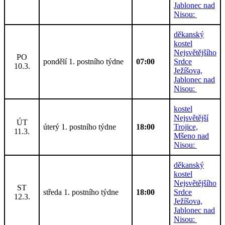
Jablonec nad
Nisou:
děkanský
kostel
Nejsvětějšího
PO
pondělí 1. postního týdne
07:00
Srdce
10.3.
Ježíšova,
Jablonec nad
Nisou:
kostel
Nejsvětější
ÚT
úterý 1. postního týdne
18:00
Trojice,
11.3.
Mšeno nad
Nisou:
děkanský
kostel
Nejsvětějšího
ST
středa 1. postního týdne
18:00
Srdce
12.3.
Ježíšova,
Jablonec nad
Nisou: