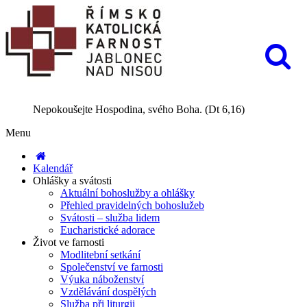
Nepokoušejte Hospodina, svého Boha. (Dt 6,16)
Menu
Kalendář
Ohlášky a svátosti
Aktuální bohoslužby a ohlášky
Přehled pravidelných bohoslužeb
Svátosti – služba lidem
Eucharistické adorace
Život ve farnosti
Modlitební setkání
Společenství ve farnosti
Výuka náboženství
Vzdělávání dospělých
Služba při liturgii