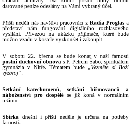
střádání almužny. Na konci postní doby budou
darované peníze odeslány na Vámi vybraný účel.
Příští neděli
nás navštíví pracovníci z
Radia Proglas
a
představí nám
f
ung
ování
digitálního rozhlasového
vysílání. Přivezou na ukázku přijímače, které bude
možno vzadu v kostele vyzkoušet i zakoupit.
V sobotu 22. března se bude konat v naší farnosti
postní duchovní obnova
s P. Petrem Šabo, spirituálem
gymnázia v Nitře. Tématem bude
„
Vezměte si Boží
výzbroj“
.
S
etkání katechumenů, setkání biřmovanců a
náboženství pro dospělé
se již koná v normálním
režimu.
S
bírka
dnešní
i příští
neděle je určena na potřeby
.
farnosti