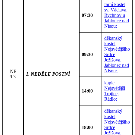
farní kostel
sv. Václava,
07:30
Rychnov u
Jablonce nad
Nisou:
děkanský
kostel
Nejsvětějšího
09:30
Srdce
Ježíšova,
Jablonec nad
Nisou:
NE
1. NEDĚLE POSTNÍ
9.3.
kaple
Nejsvětější
14:00
Trojice,
Rádlo:
děkanský
kostel
Nejsvětějšího
18:00
Srdce
Ježíšova,