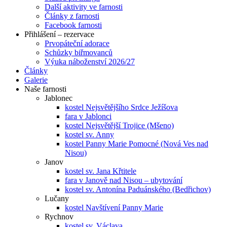
Další aktivity ve farnosti
Články z farnosti
Facebook farnosti
Přihlášení – rezervace
Prvopáteční adorace
Schůzky biřmovanců
Výuka náboženství 2026/27
Články
Galerie
Naše farnosti
Jablonec
kostel Nejsvětějšího Srdce Ježíšova
fara v Jablonci
kostel Nejsvětější Trojice (Mšeno)
kostel sv. Anny
kostel Panny Marie Pomocné (Nová Ves nad
Nisou)
Janov
kostel sv. Jana Křtitele
fara v Janově nad Nisou – ubytování
kostel sv. Antonína Paduánského (Bedřichov)
Lučany
kostel Navštívení Panny Marie
Rychnov
kostel sv. Václava