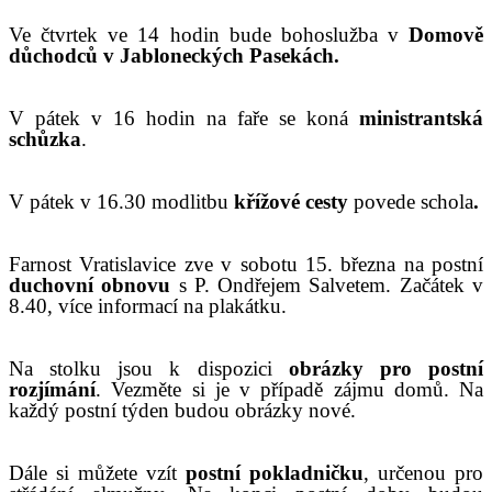
V
e čtvrtek ve 14 hodin
bude
bohoslužba v
Domově
důchodc
ů
v Jabloneckých
P
asekách
.
V pátek v 16 hodin na faře se koná
ministrantská
schůzka
.
V pátek v 16.30 modlitbu
křížov
é
cest
y
povede schola
.
Farnost Vratislavice zve v sobotu 15. března na postní
duchovní obnovu
s P. Ondřejem Salvetem. Začátek v
8.40, více informací na plakátku.
Na stolku jsou k dispozici
obrázky pro postní
rozjímání
. Vezměte si je v případě zájmu domů.
N
a
každý postní týden budou obrázky nové.
Dále si můžete vzít
postní pokladničku
, určenou pro