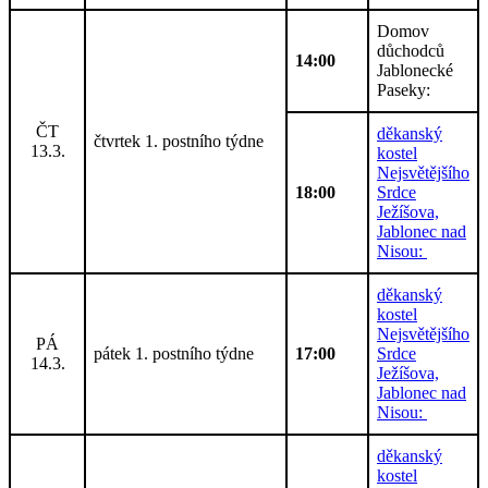
Domov
důchodců
14:00
Jablonecké
Paseky:
ČT
děkanský
čtvrtek 1. postního týdne
13.3.
kostel
Nejsvětějšího
18:00
Srdce
Ježíšova,
Jablonec nad
Nisou:
děkanský
kostel
Nejsvětějšího
PÁ
pátek 1. postního týdne
17:00
Srdce
14.3.
Ježíšova,
Jablonec nad
Nisou:
děkanský
kostel