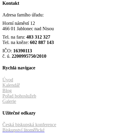
Kontakt
Adresa farního úřadu:
Horní náměstí 12
466 01 Jablonec nad Nisou
Tel. na faru:
483 312 327
Tel. na kněze:
602 887 143
IČO:
16390113
č. ú.
2200995750/2010
Rychlá navigace
Úvod
Kalendář
Blog
Pořad bohoslužeb
Galerie
Užitečné odkazy
Česká biskupská konference
Biskupství litoměřické