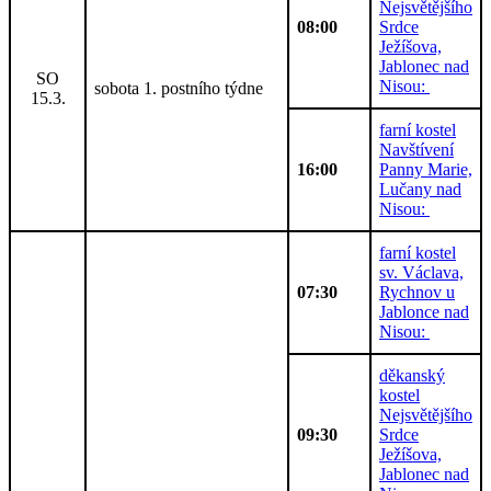
Nejsvětějšího
08:00
Srdce
Ježíšova,
Jablonec nad
SO
Nisou:
sobota 1. postního týdne
15.3.
farní kostel
Navštívení
16:00
Panny Marie,
Lučany nad
Nisou:
farní kostel
sv. Václava,
07:30
Rychnov u
Jablonce nad
Nisou:
děkanský
kostel
Nejsvětějšího
09:30
Srdce
Ježíšova,
Jablonec nad