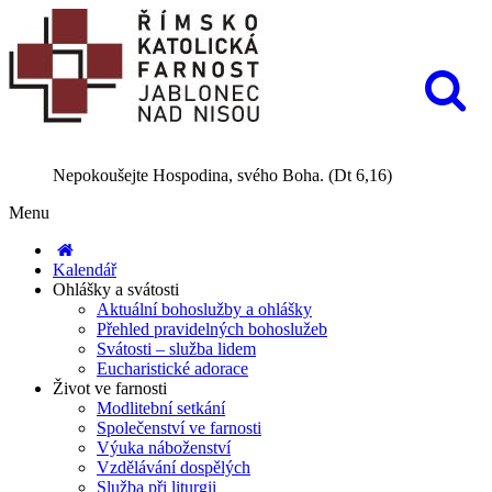
Nepokoušejte Hospodina, svého Boha. (Dt 6,16)
Menu
Kalendář
Ohlášky a svátosti
Aktuální bohoslužby a ohlášky
Přehled pravidelných bohoslužeb
Svátosti – služba lidem
Eucharistické adorace
Život ve farnosti
Modlitební setkání
Společenství ve farnosti
Výuka náboženství
Vzdělávání dospělých
Služba při liturgii