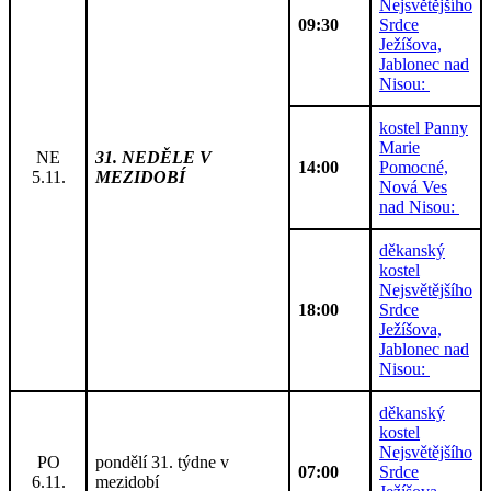
Nejsvětějšího
09:30
Srdce
Ježíšova,
Jablonec nad
Nisou:
kostel Panny
Marie
NE
31. NEDĚLE V
14:00
Pomocné,
5.11.
MEZIDOBÍ
Nová Ves
nad Nisou:
děkanský
kostel
Nejsvětějšího
18:00
Srdce
Ježíšova,
Jablonec nad
Nisou:
děkanský
kostel
Nejsvětějšího
PO
pondělí 31. týdne v
07:00
Srdce
6.11.
mezidobí