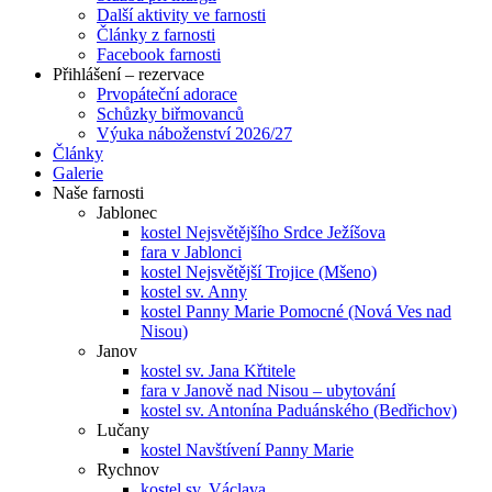
Další aktivity ve farnosti
Články z farnosti
Facebook farnosti
Přihlášení – rezervace
Prvopáteční adorace
Schůzky biřmovanců
Výuka náboženství 2026/27
Články
Galerie
Naše farnosti
Jablonec
kostel Nejsvětějšího Srdce Ježíšova
fara v Jablonci
kostel Nejsvětější Trojice (Mšeno)
kostel sv. Anny
kostel Panny Marie Pomocné (Nová Ves nad
Nisou)
Janov
kostel sv. Jana Křtitele
fara v Janově nad Nisou – ubytování
kostel sv. Antonína Paduánského (Bedřichov)
Lučany
kostel Navštívení Panny Marie
Rychnov
kostel sv. Václava