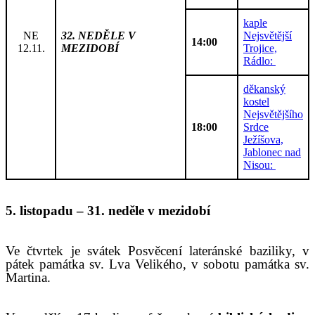
kaple
NE
32. NEDĚLE V
Nejsvětější
14:00
12.11.
MEZIDOBÍ
Trojice,
Rádlo:
děkanský
kostel
Nejsvětějšího
18:00
Srdce
Ježíšova,
Jablonec nad
Nisou:
5. listopadu – 31. neděle v mezidobí
Ve čtvrtek je svátek Posvěcení lateránské baziliky, v
pátek památka sv. Lva Velikého, v sobotu památka sv.
Martina.