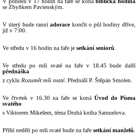
V pondělí v 17 hodin na faře se koná
biblická hodina
se Zbyňkem Pavienským.
V úterý bude ranní
adorace
končit o půl hodiny dříve,
již v 7:00.
Ve středu v 16 hodin na faře je
setkání seniorů
.
Ve středu po mši svaté na faře v 18.45 bude další
přednáška
z cyklu
Rozumět mši svaté
. Přednáší P. Štěpán Smolen.
Ve čtvrtek v 16.30 na faře se koná
Úvod do Písma
svatého
s Viktorem Mikešem, téma Druhá kniha Samuelova.
Příští neděli po mši svaté bude na faře
setkání manželů
.