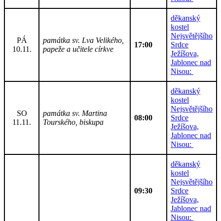
děkanský
kostel
Nejsvětějšího
PÁ
památka sv. Lva Velikého,
17:00
Srdce
10.11.
papeže a učitele církve
Ježíšova,
Jablonec nad
Nisou:
děkanský
kostel
Nejsvětějšího
SO
památka sv. Martina
08:00
Srdce
11.11.
Tourského, biskupa
Ježíšova,
Jablonec nad
Nisou:
děkanský
kostel
Nejsvětějšího
09:30
Srdce
Ježíšova,
Jablonec nad
Nisou: