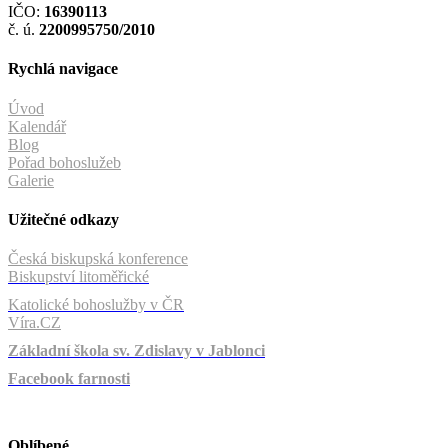
IČO:
16390113
č. ú.
2200995750/2010
Rychlá navigace
Úvod
Kalendář
Blog
Pořad bohoslužeb
Galerie
Užitečné odkazy
Česká biskupská konference
Biskupství litoměřické
Katolické bohoslužby v ČR
Víra.CZ
Základní škola sv. Zdislavy v Jablonci
Facebook farnosti
Oblíbené