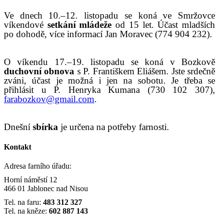
Ve dnech 10.–12. listopadu se koná ve Smržovce
víkendové
setkání mládeže
od 15 let. Účast mladších
po dohodě, více informací Jan Moravec (774 904 232).
O víkendu 17.–19. listopadu se koná v Bozkově
duchovní obnova
s P. Františkem Eliášem. Jste srdečně
zváni, účast je možná i jen na sobotu. Je třeba se
přihlásit u P. Henryka Kumana (730 102 307),
farabozkov@gmail.com
.
Dnešní
sbírka
je určena na potřeby farnosti.
Kontakt
Adresa farního úřadu:
Horní náměstí 12
466 01 Jablonec nad Nisou
Tel. na faru:
483 312 327
Tel. na kněze:
602 887 143