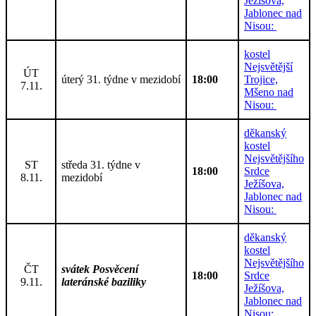
Ježíšova,
Jablonec nad
Nisou:
kostel
Nejsvětější
ÚT
úterý 31. týdne v mezidobí
18:00
Trojice,
7.11.
Mšeno nad
Nisou:
děkanský
kostel
Nejsvětějšího
ST
středa 31. týdne v
18:00
Srdce
8.11.
mezidobí
Ježíšova,
Jablonec nad
Nisou:
děkanský
kostel
Nejsvětějšího
ČT
svátek Posvěcení
18:00
Srdce
9.11.
lateránské baziliky
Ježíšova,
Jablonec nad
Nisou: