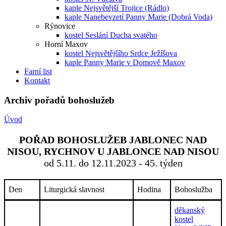
kaple Nejsvětější Trojice (Rádlo)
kaple Nanebevzetí Panny Marie (Dobrá Voda)
Rýnovice
kostel Seslání Ducha svatého
Horní Maxov
kostel Nejsvětějšího Srdce Ježíšova
kaple Panny Marie v Domově Maxov
Farní list
Kontakt
Archiv pořadů bohoslužeb
Úvod
POŘAD BOHOSLUŽEB JABLONEC NAD
NISOU, RYCHNOV U JABLONCE NAD NISOU
od 5.11. do 12.11.2023 - 45. týden
Den
Liturgická slavnost
Hodina
Bohoslužba
děkanský
kostel