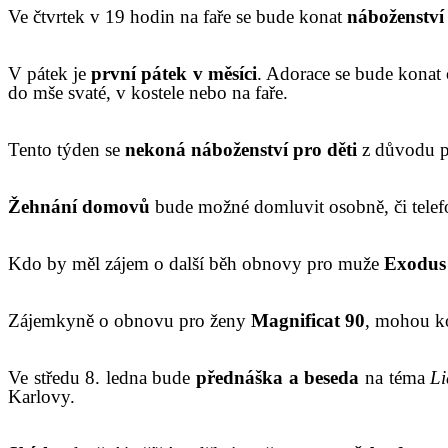
V
e čtvrtek v 19 hodin na faře se bude konat
náboženství 
V
pátek je
první pátek v měsíci
. Adorace se bude konat 
do mše svaté, v kostele nebo na faře.
Tento týden se
nekoná náboženství pro děti
z důvodu p
Žehnání domovů
bude možné domluvit osobně, či telefo
K
do by měl zájem o další běh obnovy pro muže
Exodus
Zájemkyně o obnovu pro ženy
Magnificat 90
, mohou k
Ve středu 8. ledna bude
přednáška
a beseda
na téma
Li
Karlovy.