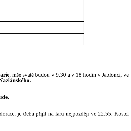
arie
, mše svaté
budou
v 9.30 a v 18 hodin v Jablonci, ve
Naziánského.
ude.
race, je třeba přijít na faru nejpozději ve 2
2
.55. Kostel