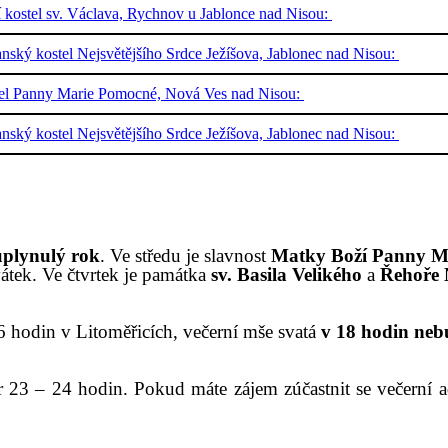
í kostel sv. Václava, Rychnov u Jablonce nad Nisou:
nský kostel Nejsvětějšího Srdce Ježíšova, Jablonec nad Nisou:
tel Panny Marie Pomocné, Nová Ves nad Nisou:
nský kostel Nejsvětějšího Srdce Ježíšova, Jablonec nad Nisou:
uplynulý rok
. Ve středu je
slavnost
Matky Boží Panny M
vátek.
V
e čtvrtek
je památka
sv. Basila Velikého
a
Řehoře 
6 hodin v Litoměřicích,
večerní mše svatá
v 18 hodin neb
r 2
3
– 24 hodin. Pokud máte zájem zúčastnit se večerní ado