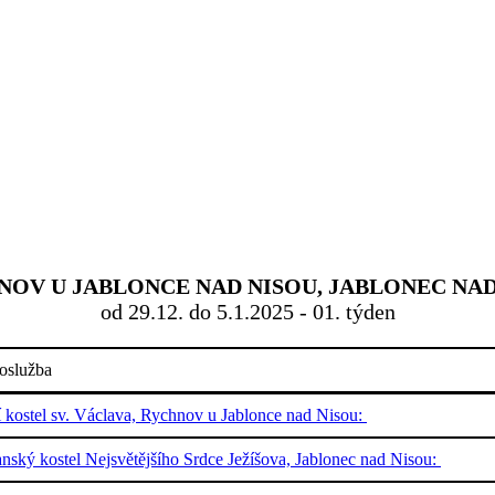
OV U JABLONCE NAD NISOU, JABLONEC NAD 
od 29.12. do 5.1.2025 - 01. týden
oslužba
í kostel sv. Václava, Rychnov u Jablonce nad Nisou:
nský kostel Nejsvětějšího Srdce Ježíšova, Jablonec nad Nisou: