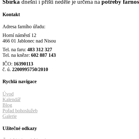
Sbírka
dnešní i příští neděle je určena na
potřeby farnost
Kontakt
Adresa farního úřadu:
Horní náměstí 12
466 01 Jablonec nad Nisou
Tel. na faru:
483 312 327
Tel. na kněze:
602 887 143
IČO:
16390113
č. ú.
2200995750/2010
Rychlá navigace
Úvod
Kalendář
Blog
Pořad bohoslužeb
Galerie
Užitečné odkazy