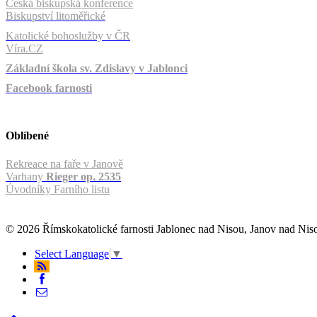
Česká biskupská konference
Biskupství litoměřické
Katolické bohoslužby v ČR
Víra.CZ
Základní škola sv. Zdislavy v Jablonci
Facebook farnosti
Oblíbené
Rekreace na faře v Janově
Varhany
Rieger op. 2535
Úvodníky Farního listu
© 2026 Římskokatolické farnosti Jablonec nad Nisou, Janov nad Ni
Select Language
▼