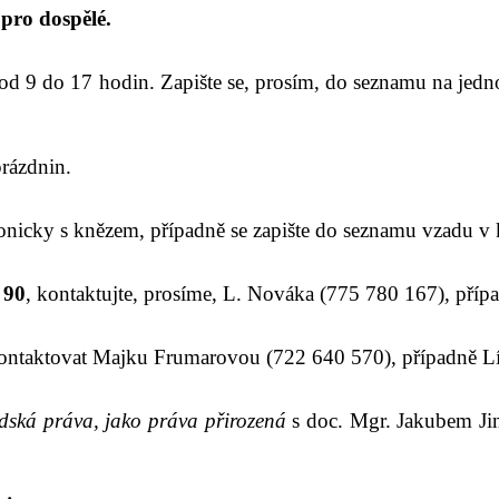
pro dospělé.
od 9 do 17 hodin. Zapište se, prosím, do seznamu na jedn
rázdnin.
nicky s knězem, případně se zapište do seznamu vzadu v k
 90
, kontaktujte, prosíme, L. Nováka (775 780 167), přípa
ontaktovat Majku Frumarovou (722 640 570), případně 
dská práva, jako práva
přirozená
s
doc. Mgr. Jakub
em
Ji