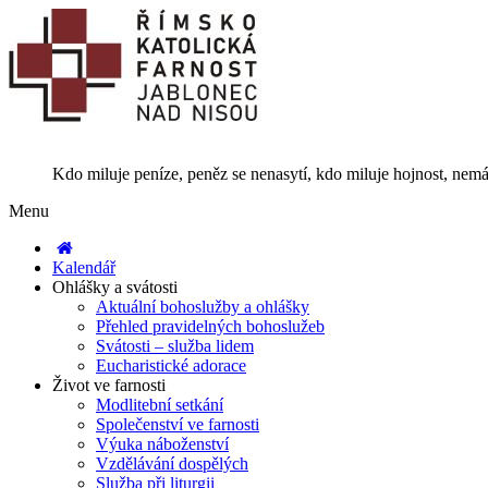
Kdo miluje peníze, peněz se nenasytí, kdo miluje hojnost, nemá
Menu
Kalendář
Ohlášky a svátosti
Aktuální bohoslužby a ohlášky
Přehled pravidelných bohoslužeb
Svátosti – služba lidem
Eucharistické adorace
Život ve farnosti
Modlitební setkání
Společenství ve farnosti
Výuka náboženství
Vzdělávání dospělých
Služba při liturgii