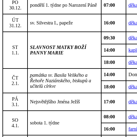
PO
pondělí 1. týdne po Narození Páně
07:00
děka
30.12.
ÚT
sv. Silvestra I., papeže
16:00
děka
31.12.
09:30
děka
ST
SLAVNOST MATKY BOŽÍ
14:00
kap
1.1.
PANNY MARIE
18:00
děka
14:00
Dom
památka sv. Basila Velikého a
ČT
Řehoře Naziánského, biskupů a
2.1.
učitelů církve
18:00
děka
PÁ
Nejsvětějšího Jména Ježíš
17:00
děka
3.1.
08:00
děka
SO
sobota 1. týdne
4.1.
16:00
farn