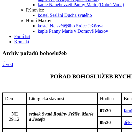
kaple Nanebevzetí Panny Marie (Dobrá Voda)
Rýnovice
kostel Seslání Ducha svatého
Horní Maxov
kostel Nejsvětějšího Srdce Ježíšova
kaple Panny Marie v Domově Maxov
Farní list
Kontakt
Archiv pořadů bohoslužeb
Úvod
POŘAD BOHOSLUŽEB RYCHN
Den
Liturgická slavnost
Hodina
Boh
07:30
farn
NE
svátek Svaté Rodiny Ježíše, Marie
29.12.
a Josefa
09:30
děka