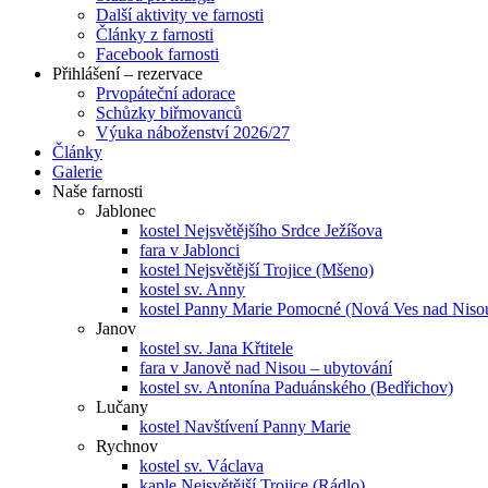
Další aktivity ve farnosti
Články z farnosti
Facebook farnosti
Přihlášení – rezervace
Prvopáteční adorace
Schůzky biřmovanců
Výuka náboženství 2026/27
Články
Galerie
Naše farnosti
Jablonec
kostel Nejsvětějšího Srdce Ježíšova
fara v Jablonci
kostel Nejsvětější Trojice (Mšeno)
kostel sv. Anny
kostel Panny Marie Pomocné (Nová Ves nad Niso
Janov
kostel sv. Jana Křtitele
fara v Janově nad Nisou – ubytování
kostel sv. Antonína Paduánského (Bedřichov)
Lučany
kostel Navštívení Panny Marie
Rychnov
kostel sv. Václava
kaple Nejsvětější Trojice (Rádlo)