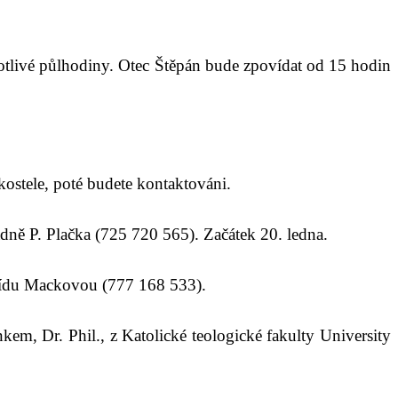
otlivé půlhodiny.
Otec Štěpán bude zpovídat od 15 hodin
ostele, poté budete kontaktováni.
dně P. Plačka (725 720 565). Začátek 20. ledna.
Lídu Mackovou (777 168 533).
nk
em
, Dr. Phil.,
z
K
atolické teologické fakulty
University