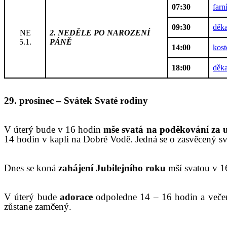
07:30
farn
09:30
děka
NE
2. NEDĚLE PO NAROZENÍ
5.1.
PÁNĚ
14:00
kos
18:00
děka
2
9
.
prosin
ec
–
Svátek Svaté rodiny
V úterý bude v 16 hodin
mše svatá na poděkování
za 
14 hodin v kapli na Dobré Vodě.
Jedná se o zasvěcený s
Dnes se koná
zahájení Jubilejního roku
mší svatou v 1
V
úterý
bude
adorace
odpoledne 14 – 1
6
hodin a veče
zůstane zamčený.