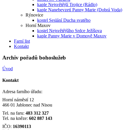
kaple Nejsvětější Trojice (Rádlo)
kaple Nanebevzetí Panny Marie (Dobrá Voda)
Rýnovice
kostel Seslání Ducha svatého
Horní Maxov
kostel Nejsvětějšího Srdce Ježíšova
kaple Panny Marie v Domově Maxov
Farní list
Kontakt
Archiv pořadů bohoslužeb
Úvod
Kontakt
Adresa farního úřadu:
Horní náměstí 12
466 01 Jablonec nad Nisou
Tel. na faru:
483 312 327
Tel. na kněze:
602 887 143
IČO:
16390113