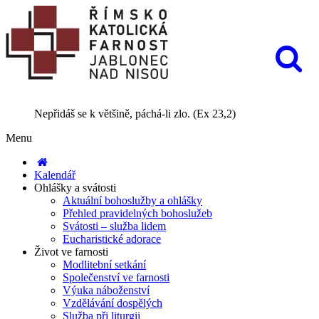
Nepřidáš se k většině, páchá-li zlo. (Ex 23,2)
Menu
Kalendář
Ohlášky a svátosti
Aktuální bohoslužby a ohlášky
Přehled pravidelných bohoslužeb
Svátosti – služba lidem
Eucharistické adorace
Život ve farnosti
Modlitební setkání
Společenství ve farnosti
Výuka náboženství
Vzdělávání dospělých
Služba při liturgii