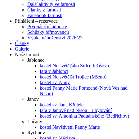
Další aktivity ve farnosti
Články z farnosti
Facebook farnosti
Přihlášení – rezervace
Prvopáteční adorace
Schůzky biřmovanců
Výuka náboženství 2026/27
Články
Galerie
Naše farnosti
Jablonec
kostel Nejsvětějšího Srdce Ježíšova
fara v Jablonci
kostel Nejsvětější Trojice (Mšeno)
kostel sv. Anny
kostel Panny Marie Pomocné (Nová Ves nad
Nisou)
Janov
kostel sv. Jana Křtitele
fara v Janově nad Nisou – ubytování
kostel sv. Antonína Paduánského (Bedřichov)
Lučany
kostel Navštívení Panny Marie
Rychnov
kostel sv. Václava