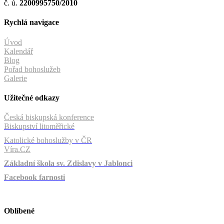
č. ú.
2200995750/2010
Rychlá navigace
Úvod
Kalendář
Blog
Pořad bohoslužeb
Galerie
Užitečné odkazy
Česká biskupská konference
Biskupství litoměřické
Katolické bohoslužby v ČR
Víra.CZ
Základní škola sv. Zdislavy v Jablonci
Facebook farnosti
Oblíbené