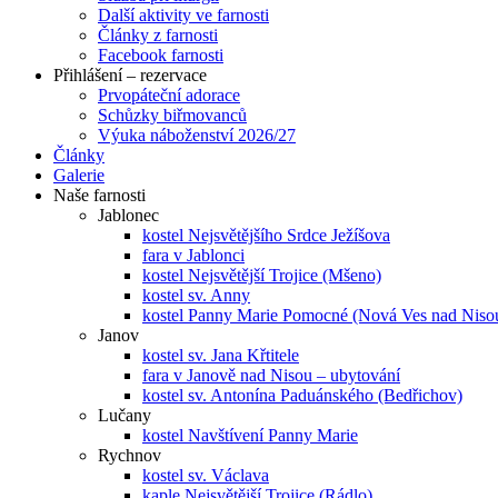
Další aktivity ve farnosti
Články z farnosti
Facebook farnosti
Přihlášení – rezervace
Prvopáteční adorace
Schůzky biřmovanců
Výuka náboženství 2026/27
Články
Galerie
Naše farnosti
Jablonec
kostel Nejsvětějšího Srdce Ježíšova
fara v Jablonci
kostel Nejsvětější Trojice (Mšeno)
kostel sv. Anny
kostel Panny Marie Pomocné (Nová Ves nad Niso
Janov
kostel sv. Jana Křtitele
fara v Janově nad Nisou – ubytování
kostel sv. Antonína Paduánského (Bedřichov)
Lučany
kostel Navštívení Panny Marie
Rychnov
kostel sv. Václava
kaple Nejsvětější Trojice (Rádlo)