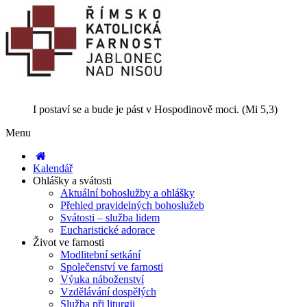
I postaví se a bude je pást v Hospodinově moci. (Mi 5,3)
Menu
Kalendář
Ohlášky a svátosti
Aktuální bohoslužby a ohlášky
Přehled pravidelných bohoslužeb
Svátosti – služba lidem
Eucharistické adorace
Život ve farnosti
Modlitební setkání
Společenství ve farnosti
Výuka náboženství
Vzdělávání dospělých
Služba při liturgii