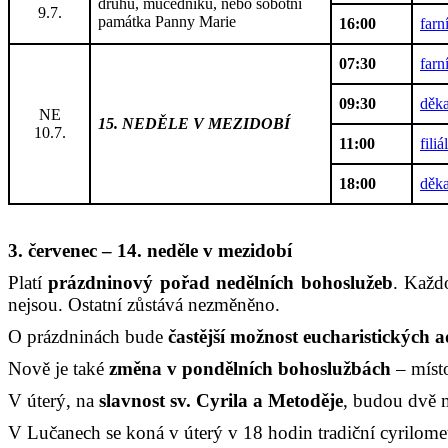
druhů, mučedníků, nebo sobotní
9.7.
památka Panny Marie
16:00
farn
07:30
farn
09:30
děka
NE
15. NEDĚLE V MEZIDOBÍ
10.7.
11:00
fili
18:00
děka
3. červenec – 14. neděle v mezidobí
Platí
prázdninový pořad nedělních bohoslužeb
. Každ
nejsou. Ostatní zůstává nezměněno.
O prázdninách bude
častější možnost eucharistických a
Nově je také
změna v pondělních bohoslužbách
– místo
V úterý, na
slavnost sv. Cyrila a Metoděje
, budou dvě 
V Lučanech se koná v úterý v 18 hodin tradiční cyrilom