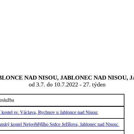
ONCE NAD NISOU, JABLONEC NAD NISOU, J
od 3.7. do 10.7.2022 - 27. týden
oslužba
í kostel sv. Václava, Rychnov u Jablonce nad Nisou:
nský kostel Nejsvětějšího Srdce Ježíšova, Jablonec nad Nisou: