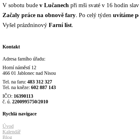
V sobotu bude
v Lučanech
při mši svaté v 16 hodin sl
Začaly práce na obnově fary
. Po celý týden
uvítáme 
Vyšel prázdninový
F
arní list
.
Kontakt
Adresa farního úřadu:
Horní náměstí 12
466 01 Jablonec nad Nisou
Tel. na faru:
483 312 327
Tel. na kněze:
602 887 143
IČO:
16390113
č. ú.
2200995750/2010
Rychlá navigace
Úvod
Kalendář
Blog