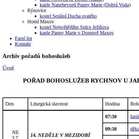
kaple Nanebevzetí Panny Marie (Dobrá Voda)
Rýnovice
kostel Seslání Ducha svatého
Horní Maxov
kostel Nejsvětějšího Srdce Ježíšova
kaple Panny Marie v Domově Maxov
Farní list
Kontakt
Archiv pořadů bohoslužeb
Úvod
POŘAD BOHOSLUŽEB RYCHNOV U JABL
Den
Liturgická slavnost
Hodina
Boh
07:30
farn
09:30
děka
NE
14. NEDĚLE V MEZIDOBÍ
3.7.