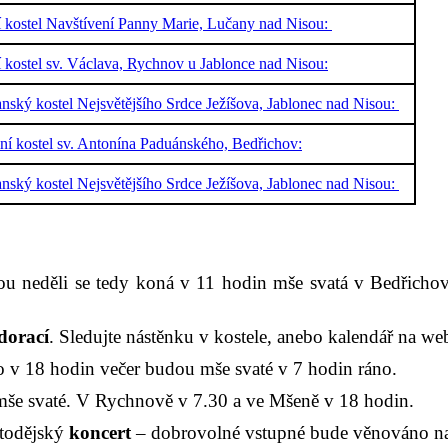
í kostel Navštívení Panny Marie, Lučany nad Nisou:
í kostel sv. Václava, Rychnov u Jablonce nad Nisou:
nský kostel Nejsvětějšího Srdce Ježíšova, Jablonec nad Nisou:
ální kostel sv. Antonína Paduánského, Bedřichov:
nský kostel Nejsvětějšího Srdce Ježíšova, Jablonec nad Nisou:
ou neděli se tedy koná v 11 hodin mše svatá v Bedřicho
dorací
. Sledujte nástěnku v kostele, anebo kalendář na w
 v 18 hodin večer budou mše svaté v 7 hodin ráno.
mše svaté. V Rychnově v 7.30 a ve Mšeně v 18 hodin.
etodějský
koncert
– dobrovolné vstupné bude věnováno na d