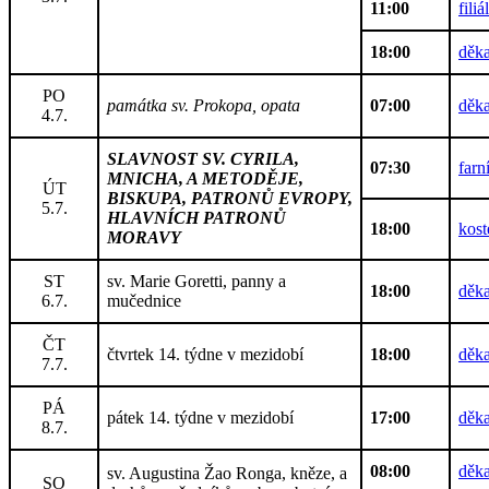
11:00
fili
18:00
děka
PO
památka sv. Prokopa, opata
07:00
děka
4.7.
SLAVNOST SV. CYRILA,
07:30
farn
MNICHA, A METODĚJE,
ÚT
BISKUPA, PATRONŮ EVROPY,
5.7.
HLAVNÍCH PATRONŮ
18:00
kost
MORAVY
ST
sv. Marie Goretti, panny a
18:00
děka
6.7.
mučednice
ČT
čtvrtek 14. týdne v mezidobí
18:00
děka
7.7.
PÁ
pátek 14. týdne v mezidobí
17:00
děka
8.7.
08:00
děka
sv. Augustina Žao Ronga, kněze, a
SO