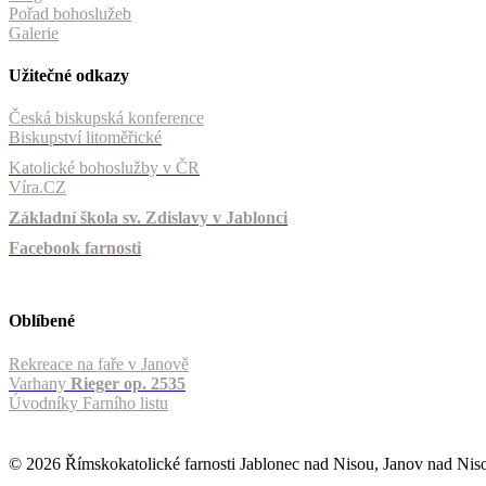
Pořad bohoslužeb
Galerie
Užitečné odkazy
Česká biskupská konference
Biskupství litoměřické
Katolické bohoslužby v ČR
Víra.CZ
Základní škola sv. Zdislavy v Jablonci
Facebook farnosti
Oblíbené
Rekreace na faře v Janově
Varhany
Rieger op. 2535
Úvodníky Farního listu
© 2026 Římskokatolické farnosti Jablonec nad Nisou, Janov nad Ni