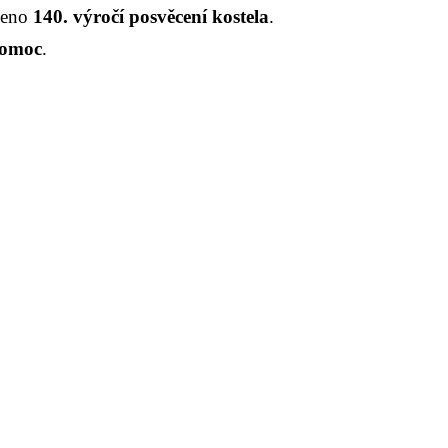
aveno
140. výročí posvěcení kostela
.
pomoc
.