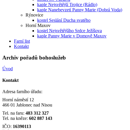
kaple Nejsvětější Trojice (Rádlo)
kaple Nanebevzetí Panny Marie (Dobrá Voda)
Rýnovice
kostel Seslání Ducha svatého
Horní Maxov
kostel Nejsvětějšího Srdce Ježíšova
kaple Panny Marie v Domově Maxov
Farní list
Kontakt
Archiv pořadů bohoslužeb
Úvod
Kontakt
Adresa farního úřadu:
Horní náměstí 12
466 01 Jablonec nad Nisou
Tel. na faru:
483 312 327
Tel. na kněze:
602 887 143
IČO:
16390113