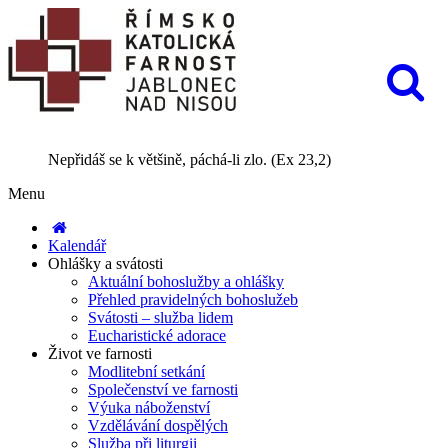
Nepřidáš se k většině, páchá-li zlo. (Ex 23,2)
Menu
Kalendář
Ohlášky a svátosti
Aktuální bohoslužby a ohlášky
Přehled pravidelných bohoslužeb
Svátosti – služba lidem
Eucharistické adorace
Život ve farnosti
Modlitební setkání
Společenství ve farnosti
Výuka náboženství
Vzdělávání dospělých
Služba při liturgii