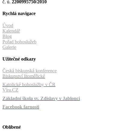
č. ú.
2200995750/2010
Rychlá navigace
Úvod
Kalendář
Blog
Pořad bohoslužeb
Galerie
Užitečné odkazy
Česká biskupská konference
Biskupství litoměřické
Katolické bohoslužby v ČR
Víra.CZ
Základní škola sv. Zdislavy v Jablonci
Facebook farnosti
Oblíbené