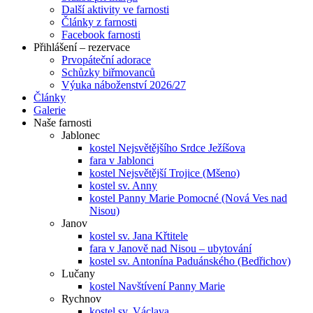
Další aktivity ve farnosti
Články z farnosti
Facebook farnosti
Přihlášení – rezervace
Prvopáteční adorace
Schůzky biřmovanců
Výuka náboženství 2026/27
Články
Galerie
Naše farnosti
Jablonec
kostel Nejsvětějšího Srdce Ježíšova
fara v Jablonci
kostel Nejsvětější Trojice (Mšeno)
kostel sv. Anny
kostel Panny Marie Pomocné (Nová Ves nad
Nisou)
Janov
kostel sv. Jana Křtitele
fara v Janově nad Nisou – ubytování
kostel sv. Antonína Paduánského (Bedřichov)
Lučany
kostel Navštívení Panny Marie
Rychnov
kostel sv. Václava