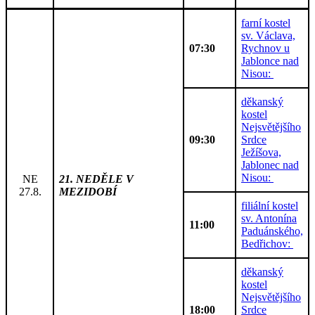
farní kostel
sv. Václava,
07:30
Rychnov u
Jablonce nad
Nisou:
děkanský
kostel
Nejsvětějšího
09:30
Srdce
Ježíšova,
Jablonec nad
Nisou:
NE
21. NEDĚLE V
27.8.
MEZIDOBÍ
filiální kostel
sv. Antonína
11:00
Paduánského,
Bedřichov:
děkanský
kostel
Nejsvětějšího
18:00
Srdce