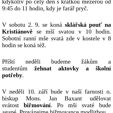
kdykoliv po celý den s krátkou mezerou od
9:45 do 11 hodin, kdy je farář pryč.
V sobotu 2. 9. se koná
sklářská
pouť na
Kristiánově
se mší svatou v 10 hodin.
Sobotní ranní mše svatá zde v kostele v 8
hodin se koná též.
Příští neděli budeme žákům a
studentům
žehnat aktovky a školní
potřeby
.
V neděli 10. září bude v naší farnosti o.
biskup Mons. Jan Baxant udělovat
svátost
biřmování
. Po mši svaté bude
agapé. Provázejme biřmovance modlitbou.