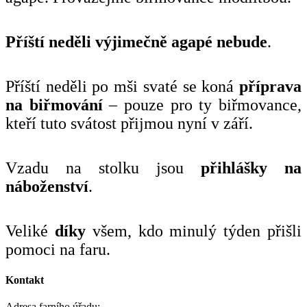
Příští neděli výjimečně agapé nebude
.
Příští neděli po mši svaté se koná
příprava
na biřmování
– pouze pro ty biřmovance,
kteří tuto svátost přijmou nyní v září.
Vzadu na stolku jsou
přihlášky na
náboženství
.
Veliké
díky
všem, kdo minulý týden přišli
pomoci na faru.
Kontakt
Adresa farního úřadu: