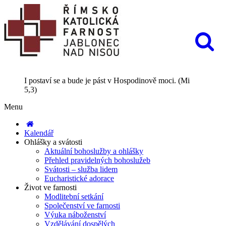
I postaví se a bude je pást v Hospodinově moci. (Mi
5,3)
Menu
Kalendář
Ohlášky a svátosti
Aktuální bohoslužby a ohlášky
Přehled pravidelných bohoslužeb
Svátosti – služba lidem
Eucharistické adorace
Život ve farnosti
Modlitební setkání
Společenství ve farnosti
Výuka náboženství
Vzdělávání dospělých