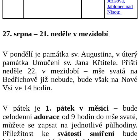
Ježíšova,
Jablonec nad
Nisou:
27. srpna – 21. neděle v mezidobí
V pondělí je památka sv. Augustina, v úterý
památka Umučení sv. Jana Křtitele. Příští
neděle 22. v mezidobí – mše svatá na
Bedřichově již nebude, bude však na Nové
Vsi ve 14 hodin.
V pátek je
1. pátek v měsíci
– bude
celodenní
adorace
od 9 hodin do mše svaté,
můžete se zapsat na jednotlivé půlhodiny.
Příležitost ke
svátosti smíření
bude