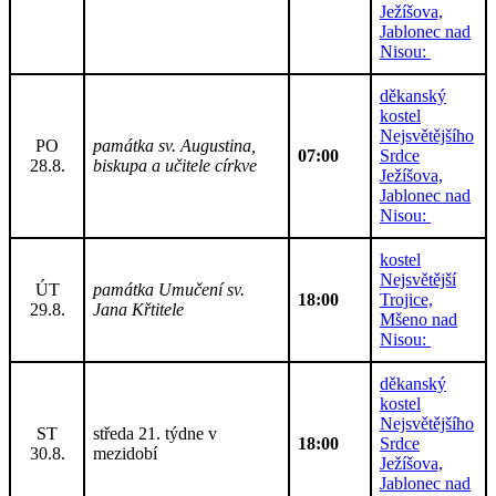
Ježíšova,
Jablonec nad
Nisou:
děkanský
kostel
Nejsvětějšího
PO
památka sv. Augustina,
07:00
Srdce
28.8.
biskupa a učitele církve
Ježíšova,
Jablonec nad
Nisou:
kostel
Nejsvětější
ÚT
památka Umučení sv.
18:00
Trojice,
29.8.
Jana Křtitele
Mšeno nad
Nisou:
děkanský
kostel
Nejsvětějšího
ST
středa 21. týdne v
18:00
Srdce
30.8.
mezidobí
Ježíšova,
Jablonec nad