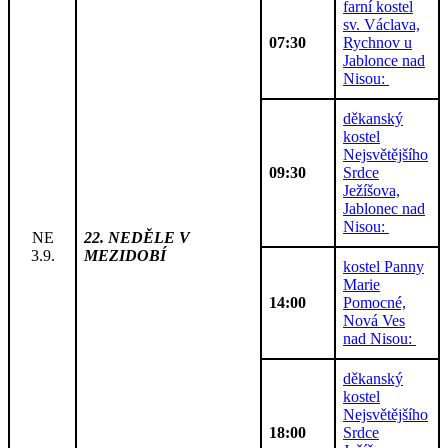
farní kostel
sv. Václava,
07:30
Rychnov u
Jablonce nad
Nisou:
děkanský
kostel
Nejsvětějšího
09:30
Srdce
Ježíšova,
Jablonec nad
Nisou:
NE
22. NEDĚLE V
3.9.
MEZIDOBÍ
kostel Panny
Marie
14:00
Pomocné,
Nová Ves
nad Nisou:
děkanský
kostel
Nejsvětějšího
18:00
Srdce