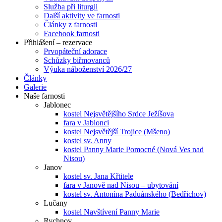
Služba při liturgii
Další aktivity ve farnosti
Články z farnosti
Facebook farnosti
Přihlášení – rezervace
Prvopáteční adorace
Schůzky biřmovanců
Výuka náboženství 2026/27
Články
Galerie
Naše farnosti
Jablonec
kostel Nejsvětějšího Srdce Ježíšova
fara v Jablonci
kostel Nejsvětější Trojice (Mšeno)
kostel sv. Anny
kostel Panny Marie Pomocné (Nová Ves nad
Nisou)
Janov
kostel sv. Jana Křtitele
fara v Janově nad Nisou – ubytování
kostel sv. Antonína Paduánského (Bedřichov)
Lučany
kostel Navštívení Panny Marie
Rychnov