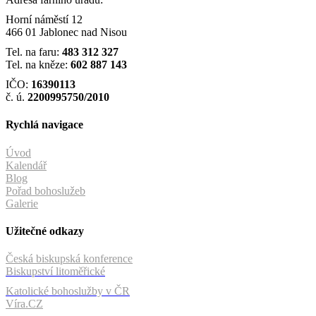
Horní náměstí 12
466 01 Jablonec nad Nisou
Tel. na faru:
483 312 327
Tel. na kněze:
602 887 143
IČO:
16390113
č. ú.
2200995750/2010
Rychlá navigace
Úvod
Kalendář
Blog
Pořad bohoslužeb
Galerie
Užitečné odkazy
Česká biskupská konference
Biskupství litoměřické
Katolické bohoslužby v ČR
Víra.CZ