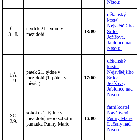
Nisou:
děkanský
kostel
Nejsvětějšího
ČT
čtvrtek 21. týdne v
18:00
Srdce
31.8.
mezidobí
Ježíšova,
Jablonec nad
Nisou:
děkanský
kostel
pátek 21. týdne v
Nejsvětějšího
PÁ
mezidobí (1. pátek v
17:00
Srdce
1.9.
měsíci)
Ježíšova,
Jablonec nad
Nisou:
farní kostel
sobota 21. týdne v
Navštívení
SO
mezidobí, nebo sobotní
16:00
Panny Marie,
2.9.
památka Panny Marie
Lučany nad
Nisou: