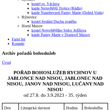
kostel sv. Václava
kaple Nejsvětější Trojice (Rádlo)
kaple Nanebevzetí Panny Marie (Dobrá Voda)
Rýnovice
kostel Seslání Ducha svatého
Horní Maxov
kostel Nejsvětějšího Srdce Ježíšova
kaple Panny Marie v Domově Maxov
Farní list
Kontakt
Archiv pořadů bohoslužeb
Úvod
POŘAD BOHOSLUŽEB RYCHNOV U
JABLONCE NAD NISOU, JABLONEC NAD
NISOU, JANOV NAD NISOU, LUČANY NAD
NISOU
od 27.8. do 3.9.2023 - 35. týden
Den
Liturgická slavnost
Hodina
Bohoslužba