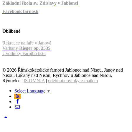
Základní škola sv. Zdislavy v Jablonci
Facebook farnosti
Oblíbené
Rekreace na faře v Janově
Varhany
Rieger op. 2535
Úvodníky Farního listu
© 2026 Římskokatolické farnosti Jablonec nad Nisou, Janov nad
Nisou, Lučany nad Nisou, Rychnov u Jablonce nad Nisou,
Rýnovice |
IS OMNIA
|
odebírat novinky e-mailem
Select Language
▼