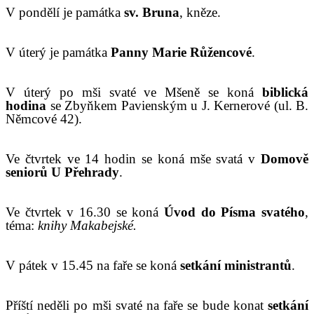
V
pondělí je
památ
k
a
sv.
Brun
a
,
kněze
.
V úterý je památka
Panny Marie Růžencové
.
V
úterý po mši svaté ve Mšeně se koná
biblická
hodina
se Zbyňkem Pavienským u J. Kernerové (ul. B.
Němcové 42).
Ve čtvrtek ve 14 hodin se koná mše svatá v
Domově
seniorů U Přehrady
.
V
e čtvrtek v 1
6.30 se koná
Úvod do Písma svatého
,
téma:
knihy Makabejské
.
V
pátek v 1
5.45
na faře se koná
setkání ministrantů
.
Příští neděli
po mši svaté na faře
se bude konat
setkání