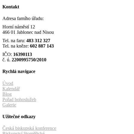
Kontakt
Adresa farního úřadu:
Horní náměstí 12
466 01 Jablonec nad Nisou
Tel. na faru:
483 312 327
Tel. na kněze:
602 887 143
IČO:
16390113
č. ú.
2200995750/2010
Rychlá navigace
Úvod
Kalendář
Blog
Pořad bohoslužeb
Galerie
Užitečné odkazy
Česká biskupská konference
Biskupství litoměřické