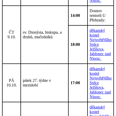
Nisou:
Domov
14:00
seniorů U
Přehrady:
děkanský
ČT
sv. Dionýsia, biskupa, a
kostel
9.10.
druhů, mučedníků
Nejsvětějšího
18:00
Srdce
Ježíšova,
Jablonec nad
Nisou:
děkanský
kostel
Nejsvětějšího
PÁ
pátek 27. týdne v
17:00
Srdce
10.10.
mezidobí
Ježíšova,
Jablonec nad
Nisou:
děkanský
kostel