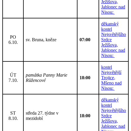
Ježíšova,
Jablonec nad
Nisou:
děkanský
kostel
Nejsvětějšího
PO
sv. Bruna, kněze
07:00
Srdce
6.10.
Ježíšova,
Jablonec nad
Nisou:
kostel
Nejsvětější
ÚT
památka Panny Marie
18:00
Trojice,
7.10.
Růžencové
Mšeno nad
Nisou:
děkanský
kostel
Nejsvětějšího
ST
středa 27. týdne v
18:00
Srdce
8.10.
mezidobí
Ježíšova,
Jablonec nad