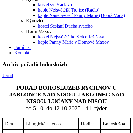
kostel sv. Václava
kaple Nejsvětější Trojice (Rádlo)
kaple Nanebevzetí Panny Marie (Dobrá Voda)
Rýnovice
kostel Seslání Ducha svatého
Horní Maxov
kostel Nejsvětějšího Srdce Ježíšova
kaple Panny Marie v Domově Maxov
Farní list
Kontakt
Archiv pořadů bohoslužeb
Úvod
POŘAD BOHOSLUŽEB RYCHNOV U
JABLONCE NAD NISOU, JABLONEC NAD
NISOU, LUČANY NAD NISOU
od 5.10. do 12.10.2025 - 41. týden
Den
Liturgická slavnost
Hodina
Bohoslužba