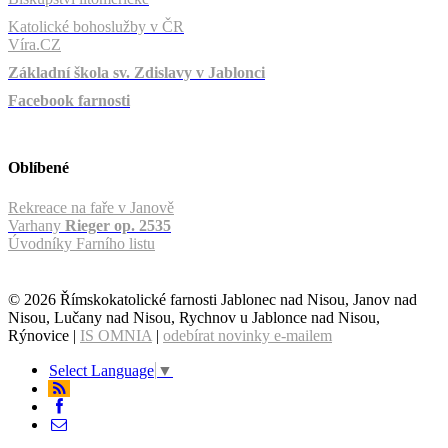
Katolické bohoslužby v ČR
Víra.CZ
Základní škola sv. Zdislavy v Jablonci
Facebook farnosti
Oblíbené
Rekreace na faře v Janově
Varhany
Rieger op. 2535
Úvodníky Farního listu
© 2026 Římskokatolické farnosti Jablonec nad Nisou, Janov nad
Nisou, Lučany nad Nisou, Rychnov u Jablonce nad Nisou,
Rýnovice |
IS OMNIA
|
odebírat novinky e-mailem
Select Language
▼