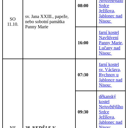
Nejsvětějšího
08:00
Srdce
Ježíšova,
Jablonec nad
sv. Jana XXIII., papeže,
SO
Nisou:
nebo sobotní památka
11.10.
Panny Marie
farní kostel
Navštívení
16:00
Panny Marie,
Lučany nad
Nisou:
farní kostel
sv. Václava,
07:30
Rychnov u
Jablonce nad
Nisou:
děkanský
kostel
Nejsvětějšího
09:30
Srdce
Ježíšova,
Jablonec nad
Nisou:
NE
28. NEDĚLE V