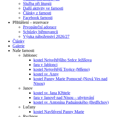
Služba při liturgii
Další aktivity ve farnosti
Články z farnosti
Facebook farnosti
Přihlášení – rezervace
Prvopáteční adorace
Schůzky biřmovanců
Výuka náboženství 2026/27
Články
Galerie
Naše farnosti
Jablonec
kostel Nejsvětějšího Srdce Ježíšova
fara v Jablonci
kostel Nejsvětější Trojice (Mšeno)
kostel sv. Anny
kostel Panny Marie Pomocné (Nová Ves nad
Nisou)
Janov
kostel sv. Jana Křtitele
fara v Janově nad Nisou – ubytování
kostel sv. Antonína Paduánského (Bedřichov)
Lučany
kostel Navštívení Panny Marie
Rychnov