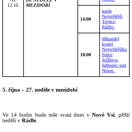
12.10.
MEZIDOBÍ
kaple
Nejsvětější
14:00
Trojice,
Rádlo:
děkanský
kostel
Nejsvětějšího
18:00
Srdce
Ježíšova,
Jablonec nad
Nisou:
5
.
ří
jna
–
27. neděle v mezidobí
V
e 14 hodin bude mše svatá dnes v
Nové Vsi
, příští
neděli v
Rádle
.