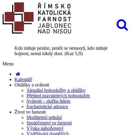
Kdo miluje peníze, peněz se nenasytí, kdo miluje
hojnost, nemá nikdy dost. (Kaz 5,9)
Menu
Kalendář
Ohlášky a svátosti
Aktuální bohoslužby a ohlášky
Přehled pravidelných bohoslužeb
Svátosti – služba lidem
Eucharistické adorace
Život ve farnosti
Modlitební setkání
Společenství ve farnosti
Výuka náboženství
Vzdělávání dospělých