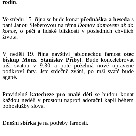
rodin
.
Ve středu 15. října se bude konat
přednáška a beseda
s
paní Janou Sieberovou na téma
Domov domovem až do
konce
, o péči a lidské blízkosti v posledních chvílích
života.
V
neděli 19. října
navštíví jabloneckou farnost
otec
biskup Mons. Stanislav
Přibyl
. Bude koncelebrovat
mši svatou v 9.30 a poté požehná nově opravené
podkroví fary. Jste srdečně zváni, po mši svaté bude
agapé.
P
ravidelné
katecheze pro malé děti
se budou konat
každou neděli
v
prostoru naproti
adorační kapli během
bohoslužby slova
.
Dnešní
sbírka
je
na potřeby farnosti
.