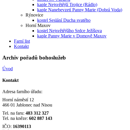
kaple Nejsvětější Trojice (Rádlo)
kaple Nanebevzetí Panny Marie (Dobrá Voda)
Rýnovice
kostel Seslání Ducha svatého
Horní Maxov
kostel Nejsvětějšího Srdce Ježíšova
kaple Panny Marie v Domově Maxov
Farní list
Kontakt
Archiv pořadů bohoslužeb
Úvod
Kontakt
Adresa farního úřadu:
Horní náměstí 12
466 01 Jablonec nad Nisou
Tel. na faru:
483 312 327
Tel. na kněze:
602 887 143
IČO:
16390113