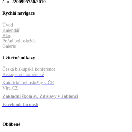
č. ú.
2200995750/2010
Rychlá navigace
Úvod
Kalendář
Blog
Pořad bohoslužeb
Galerie
Užitečné odkazy
Česká biskupská konference
Biskupství litoměřické
Katolické bohoslužby v ČR
Víra.CZ
Základní škola sv. Zdislavy v Jablonci
Facebook farnosti
Oblíbené