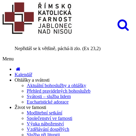
Nepřidáš se k většině, páchá-li zlo. (Ex 23,2)
Menu
Kalendář
Ohlášky a svátosti
Aktuální bohoslužby a ohlášky
Přehled pravidelných bohoslužeb
Svátosti – služba lidem
Eucharistické adorace
Život ve farnosti
Modlitební setkání
Společenství ve farnosti
Výuka náboženství
Vzdělávání dospělých
Služba při liturgii