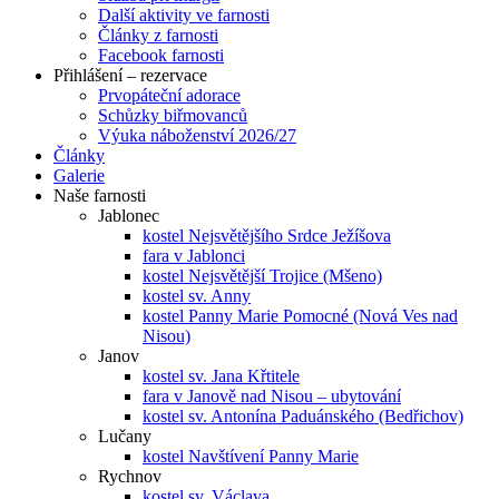
Další aktivity ve farnosti
Články z farnosti
Facebook farnosti
Přihlášení – rezervace
Prvopáteční adorace
Schůzky biřmovanců
Výuka náboženství 2026/27
Články
Galerie
Naše farnosti
Jablonec
kostel Nejsvětějšího Srdce Ježíšova
fara v Jablonci
kostel Nejsvětější Trojice (Mšeno)
kostel sv. Anny
kostel Panny Marie Pomocné (Nová Ves nad
Nisou)
Janov
kostel sv. Jana Křtitele
fara v Janově nad Nisou – ubytování
kostel sv. Antonína Paduánského (Bedřichov)
Lučany
kostel Navštívení Panny Marie
Rychnov
kostel sv. Václava