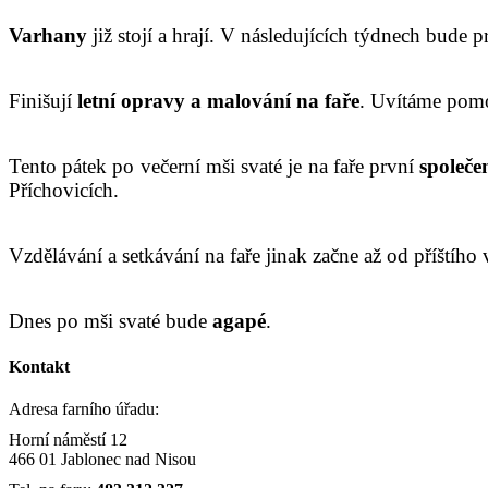
Varhany
již stojí a hrají. V následujících týdnech bude pr
Finišují
letní opravy a malování na faře
. Uvítáme pom
Tento pátek po večerní mši svaté je na faře první
společe
Příchovicích.
Vzdělávání a setkávání na faře jinak začne až od příštíh
Dnes po mši svaté bude
agapé
.
Kontakt
Adresa farního úřadu:
Horní náměstí 12
466 01 Jablonec nad Nisou