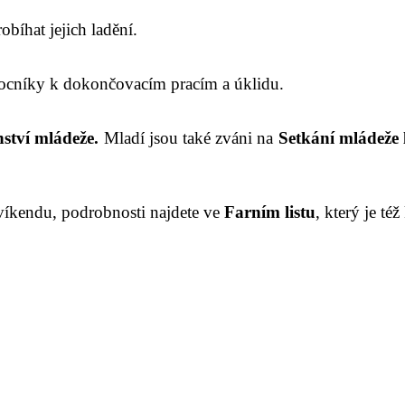
obíhat jejich ladění.
ocníky k dokončovacím pracím a úklidu.
nství mládeže.
Mladí jsou také zváni na
S
etkání mládeže 
o víkendu, podrobnosti najdete ve
F
arním listu
, který je té