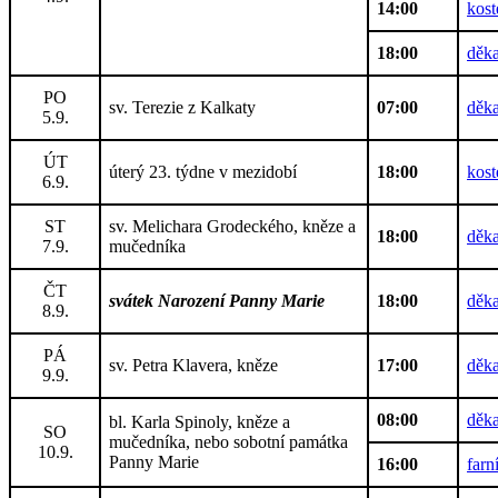
14:00
kost
18:00
děka
PO
sv. Terezie z Kalkaty
07:00
děka
5.9.
ÚT
úterý 23. týdne v mezidobí
18:00
kost
6.9.
ST
sv. Melichara Grodeckého, kněze a
18:00
děka
7.9.
mučedníka
ČT
svátek Narození Panny Marie
18:00
děka
8.9.
PÁ
sv. Petra Klavera, kněze
17:00
děka
9.9.
08:00
děka
bl. Karla Spinoly, kněze a
SO
mučedníka, nebo sobotní památka
10.9.
Panny Marie
16:00
farn