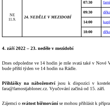
07:30
farn
09:30
děka
NE
24. NEDĚLE V MEZIDOBÍ
11.9.
14:00
kapl
18:00
děka
4. září 2022 – 23. neděle v mezidobí
Dnes odpoledne ve 14 hodin je mše svatá také v Nové Vs
bude příští týden ve 14 hodin na Rádle.
Přihlášky na náboženství
jsou k dispozici v kostele
fara@farnostjablonec.cz. Vyučování začíná od 15. září.
Zájemci o
svátost biřmování
se mohou přihlásit k přípra