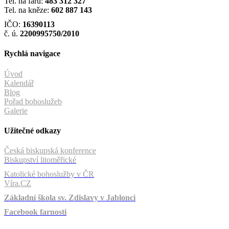
Tel. na faru:
483 312 327
Tel. na kněze:
602 887 143
IČO:
16390113
č. ú.
2200995750/2010
Rychlá navigace
Úvod
Kalendář
Blog
Pořad bohoslužeb
Galerie
Užitečné odkazy
Česká biskupská konference
Biskupství litoměřické
Katolické bohoslužby v ČR
Víra.CZ
Základní škola sv. Zdislavy v Jablonci
Facebook farnosti