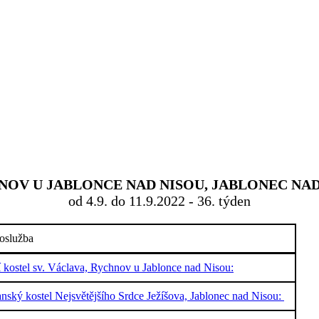
OV U JABLONCE NAD NISOU, JABLONEC NAD 
od 4.9. do 11.9.2022 - 36. týden
oslužba
í kostel sv. Václava, Rychnov u Jablonce nad Nisou:
nský kostel Nejsvětějšího Srdce Ježíšova, Jablonec nad Nisou: