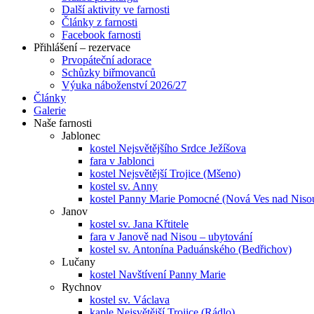
Další aktivity ve farnosti
Články z farnosti
Facebook farnosti
Přihlášení – rezervace
Prvopáteční adorace
Schůzky biřmovanců
Výuka náboženství 2026/27
Články
Galerie
Naše farnosti
Jablonec
kostel Nejsvětějšího Srdce Ježíšova
fara v Jablonci
kostel Nejsvětější Trojice (Mšeno)
kostel sv. Anny
kostel Panny Marie Pomocné (Nová Ves nad Niso
Janov
kostel sv. Jana Křtitele
fara v Janově nad Nisou – ubytování
kostel sv. Antonína Paduánského (Bedřichov)
Lučany
kostel Navštívení Panny Marie
Rychnov
kostel sv. Václava
kaple Nejsvětější Trojice (Rádlo)