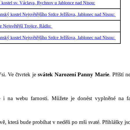
í kostel sv. Václava, Rychnov u Jablonce nad Nisou:
nský kostel Nejsvětějšího Srdce Ježíšova, Jablonec nad Nisou:
e Nejsvětější Trojice, Rádlo:
nský kostel Nejsvětějšího Srdce Ježíšova, Jablonec nad Nisou:
i. Ve čtvrtek je
svátek Narození Panny Marie
. Příští 
 i na webu farnosti. Můžete je donést vyplněné na far
vě, která bude probíhat v neděli po mši svaté. Přihlášky js