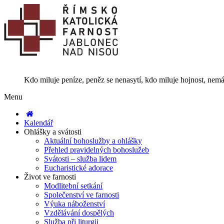
Kdo miluje peníze, peněz se nenasytí, kdo miluje hojnost, nemá
Menu
Kalendář
Ohlášky a svátosti
Aktuální bohoslužby a ohlášky
Přehled pravidelných bohoslužeb
Svátosti – služba lidem
Eucharistické adorace
Život ve farnosti
Modlitební setkání
Společenství ve farnosti
Výuka náboženství
Vzdělávání dospělých
Služba při liturgii