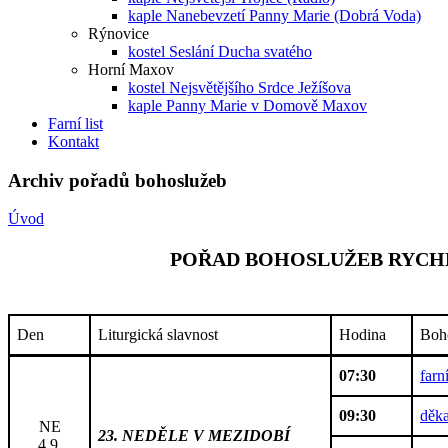
kaple Nanebevzetí Panny Marie (Dobrá Voda)
Rýnovice
kostel Seslání Ducha svatého
Horní Maxov
kostel Nejsvětějšího Srdce Ježíšova
kaple Panny Marie v Domově Maxov
Farní list
Kontakt
Archiv pořadů bohoslužeb
Úvod
POŘAD BOHOSLUŽEB RYCHN
Den
Liturgická slavnost
Hodina
Boh
07:30
farn
09:30
děka
NE
23. NEDĚLE V MEZIDOBÍ
4.9.