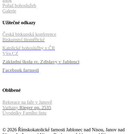
Blog
Pořad bohoslužeb
Galerie
Užitečné odkazy
Česká biskupská konference
Biskupství litoměřické
Katolické bohoslužby v ČR
Víra.CZ
Základní škola sv. Zdislavy v Jablonci
Facebook farnosti
Oblíbené
Rekreace na faře v Janově
Varhany
Rieger op. 2535
Úvodníky Farního listu
© 2026 Římskokatolické farnosti Jablonec nad Nisou, Janov nad