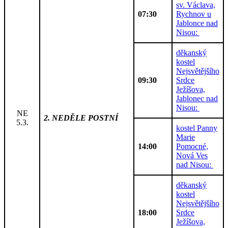
sv. Václava,
07:30
Rychnov u
Jablonce nad
Nisou:
děkanský
kostel
Nejsvětějšího
09:30
Srdce
Ježíšova,
Jablonec nad
Nisou:
NE
2. NEDĚLE POSTNÍ
5.3.
kostel Panny
Marie
14:00
Pomocné,
Nová Ves
nad Nisou:
děkanský
kostel
Nejsvětějšího
18:00
Srdce
Ježíšova,