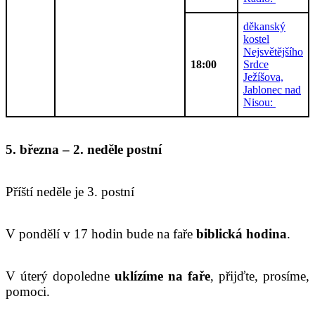
děkanský
kostel
Nejsvětějšího
18:00
Srdce
Ježíšova,
Jablonec nad
Nisou:
5. března – 2. neděle postní
Příští neděle je 3. postní
V pondělí v 17 hodin bude na faře
biblická hodina
.
V úterý dopoledne
uklízíme na faře
, přijďte, prosíme,
pomoci.