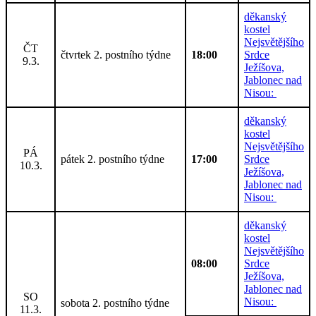
děkanský
kostel
Nejsvětějšího
ČT
čtvrtek 2. postního týdne
18:00
Srdce
9.3.
Ježíšova,
Jablonec nad
Nisou:
děkanský
kostel
Nejsvětějšího
PÁ
pátek 2. postního týdne
17:00
Srdce
10.3.
Ježíšova,
Jablonec nad
Nisou:
děkanský
kostel
Nejsvětějšího
08:00
Srdce
Ježíšova,
Jablonec nad
SO
Nisou:
sobota 2. postního týdne
11.3.