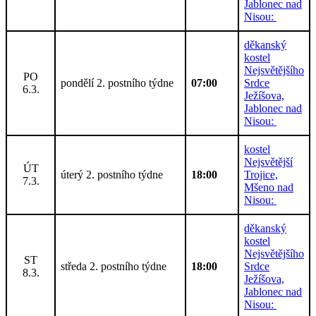
Jablonec nad
Nisou:
děkanský
kostel
Nejsvětějšího
PO
pondělí 2. postního týdne
07:00
Srdce
6.3.
Ježíšova,
Jablonec nad
Nisou:
kostel
Nejsvětější
ÚT
úterý 2. postního týdne
18:00
Trojice,
7.3.
Mšeno nad
Nisou:
děkanský
kostel
Nejsvětějšího
ST
středa 2. postního týdne
18:00
Srdce
8.3.
Ježíšova,
Jablonec nad
Nisou: