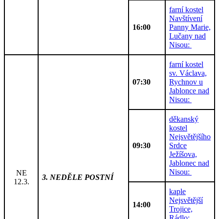
farní kostel
Navštívení
16:00
Panny Marie,
Lučany nad
Nisou:
farní kostel
sv. Václava,
07:30
Rychnov u
Jablonce nad
Nisou:
děkanský
kostel
Nejsvětějšího
09:30
Srdce
Ježíšova,
Jablonec nad
Nisou:
NE
3. NEDĚLE POSTNÍ
12.3.
kaple
Nejsvětější
14:00
Trojice,
Rádlo: