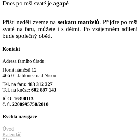
Dnes po mši svaté je
agapé
Příští neděli zveme na
setkání manželů
. Přijďte po mši
svaté na faru, můžete i s dětmi. Po vzájemném sdílení
bude společný oběd.
Kontakt
Adresa farního úřadu:
Horní náměstí 12
466 01 Jablonec nad Nisou
Tel. na faru:
483 312 327
Tel. na kněze:
602 887 143
IČO:
16390113
č. ú.
2200995750/2010
Rychlá navigace
Úvod
Kalendář