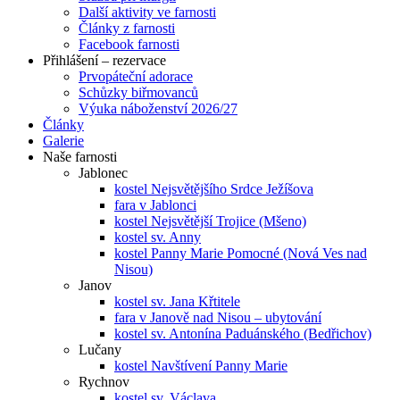
Další aktivity ve farnosti
Články z farnosti
Facebook farnosti
Přihlášení – rezervace
Prvopáteční adorace
Schůzky biřmovanců
Výuka náboženství 2026/27
Články
Galerie
Naše farnosti
Jablonec
kostel Nejsvětějšího Srdce Ježíšova
fara v Jablonci
kostel Nejsvětější Trojice (Mšeno)
kostel sv. Anny
kostel Panny Marie Pomocné (Nová Ves nad
Nisou)
Janov
kostel sv. Jana Křtitele
fara v Janově nad Nisou – ubytování
kostel sv. Antonína Paduánského (Bedřichov)
Lučany
kostel Navštívení Panny Marie
Rychnov
kostel sv. Václava