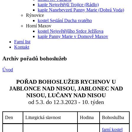
kaple Nejsvětější Trojice (Rádlo)
kaple Nanebevzetí Panny Marie (Dobrá Voda)
Rýnovice
kostel Seslání Ducha svatého
Horní Maxov
kostel Nejsvětějšího Srdce Ježíšova
kaple Panny Marie v Domově Maxov
Farní list
Kontakt
Archiv pořadů bohoslužeb
Úvod
POŘAD BOHOSLUŽEB RYCHNOV U
JABLONCE NAD NISOU, JABLONEC NAD
NISOU, LUČANY NAD NISOU
od 5.3. do 12.3.2023 - 10. týden
Den
Liturgická slavnost
Hodina
Bohoslužba
farní kostel