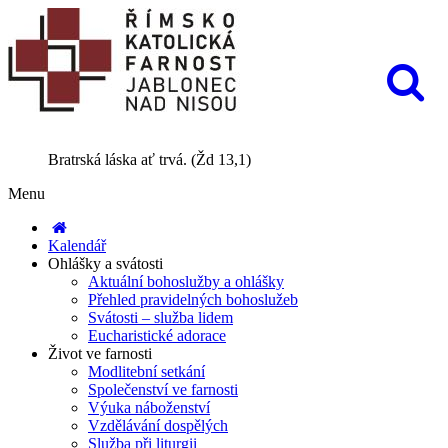
Bratrská láska ať trvá. (Žd 13,1)
Menu
Kalendář
Ohlášky a svátosti
Aktuální bohoslužby a ohlášky
Přehled pravidelných bohoslužeb
Svátosti – služba lidem
Eucharistické adorace
Život ve farnosti
Modlitební setkání
Společenství ve farnosti
Výuka náboženství
Vzdělávání dospělých
Služba při liturgii