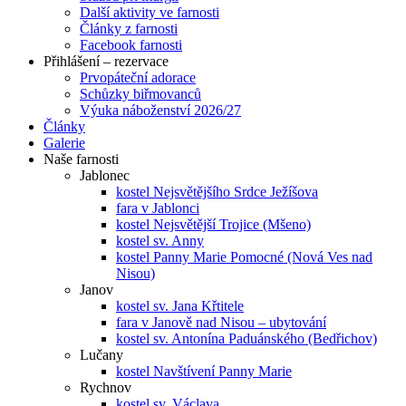
Další aktivity ve farnosti
Články z farnosti
Facebook farnosti
Přihlášení – rezervace
Prvopáteční adorace
Schůzky biřmovanců
Výuka náboženství 2026/27
Články
Galerie
Naše farnosti
Jablonec
kostel Nejsvětějšího Srdce Ježíšova
fara v Jablonci
kostel Nejsvětější Trojice (Mšeno)
kostel sv. Anny
kostel Panny Marie Pomocné (Nová Ves nad
Nisou)
Janov
kostel sv. Jana Křtitele
fara v Janově nad Nisou – ubytování
kostel sv. Antonína Paduánského (Bedřichov)
Lučany
kostel Navštívení Panny Marie
Rychnov
kostel sv. Václava