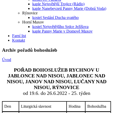
kaple Nejsvětější Trojice (Rádlo)
kaple Nanebevzetí Panny Marie (Dobrá Voda)
Rýnovice
kostel Seslání Ducha svatého
Horní Maxov
kostel Nejsvětějšího Srdce Ježíšova
kaple Panny Marie v Domově Maxov
Farní list
Kontakt
Archiv pořadů bohoslužeb
Úvod
POŘAD BOHOSLUŽEB RYCHNOV U
JABLONCE NAD NISOU, JABLONEC NAD
NISOU, JANOV NAD NISOU, LUČANY NAD
NISOU, RÝNOVICE
od 19.6. do 26.6.2022 - 25. týden
Den
Liturgická slavnost
Hodina
Bohoslužba