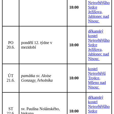
Nejsvětějšího
18:00
Srdce
Ježíšova,
Jablonec nad
Nisou:
děkanský
kostel
Nejsvětějšího
PO
pondělí 12. týdne v
18:00
Srdce
20.6.
mezidobí
Ježíšova,
Jablonec nad
Nisou:
kostel
Nejsvětější
ÚT
památka sv. Aloise
18:00
Trojice,
21.6.
Gonzagy, řeholníka
Mšeno nad
Nisou:
děkanský
kostel
Nejsvětějšího
ST
sv. Paulína Nolánského,
18:00
Srdce
22.6.
biskupa