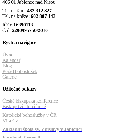
466 01 Jablonec nad Nisou
Tel. na faru:
483 312 327
Tel. na kněze:
602 887 143
IČO:
16390113
č. ú.
2200995750/2010
Rychlá navigace
Úvod
Kalendář
Blog
Pořad bohoslužeb
Galerie
Užitečné odkazy
Česká biskupská konference
Biskupství litoměřické
Katolické bohoslužby v ČR
Víra.CZ
Základní škola sv. Zdislavy v Jablonci
Facebook farnosti