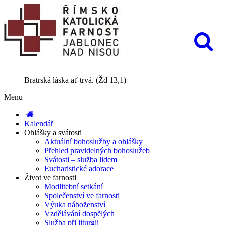
Bratrská láska ať trvá. (Žd 13,1)
Menu
Kalendář
Ohlášky a svátosti
Aktuální bohoslužby a ohlášky
Přehled pravidelných bohoslužeb
Svátosti – služba lidem
Eucharistické adorace
Život ve farnosti
Modlitební setkání
Společenství ve farnosti
Výuka náboženství
Vzdělávání dospělých
Služba při liturgii