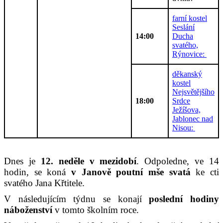
farní kostel
Seslání
14:00
Ducha
svatého,
Rýnovice:
děkanský
kostel
Nejsvětějšího
18:00
Srdce
Ježíšova,
Jablonec nad
Nisou:
Dnes je
12. neděle v mezidobí
. Odpoledne, ve 14
hodin, se koná
v Janově poutní mše svatá
ke cti
svatého Jana Křtitele.
V následujícím týdnu se konají
poslední hodiny
náboženství
v tomto školním roce.