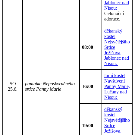
Jablonec nad
Nisou:
Celonoční
adorace.
děkanský
kostel
Nejsvětějšího
08:00
Srdce
Ježíšova,
Jablonec nad
Nisou:
farní kostel
Navštívení
SO
památka Neposkvrněného
16:00
Panny Marie,
25.6.
srdce Panny Marie
Lučany nad
Nisou:
děkanský
kostel
Nejsvětějšího
19:00
Srdce
Ježíšova,