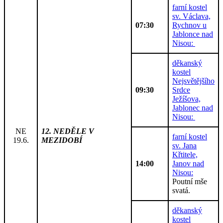
farní kostel
sv. Václava,
07:30
Rychnov u
Jablonce nad
Nisou:
děkanský
kostel
Nejsvětějšího
09:30
Srdce
Ježíšova,
Jablonec nad
Nisou:
NE
12. NEDĚLE V
farní kostel
19.6.
MEZIDOBÍ
sv. Jana
Křtitele,
14:00
Janov nad
Nisou:
Poutní mše
svatá.
děkanský
kostel