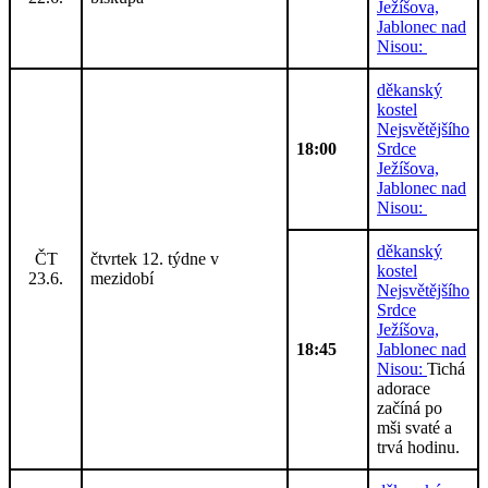
Ježíšova,
Jablonec nad
Nisou:
děkanský
kostel
Nejsvětějšího
18:00
Srdce
Ježíšova,
Jablonec nad
Nisou:
děkanský
ČT
čtvrtek 12. týdne v
kostel
23.6.
mezidobí
Nejsvětějšího
Srdce
Ježíšova,
18:45
Jablonec nad
Nisou:
Tichá
adorace
začíná po
mši svaté a
trvá hodinu.