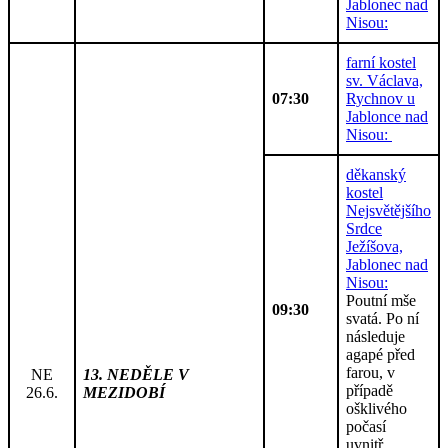
Jablonec nad
Nisou:
farní kostel
sv. Václava,
07:30
Rychnov u
Jablonce nad
Nisou:
děkanský
kostel
Nejsvětějšího
Srdce
Ježíšova,
Jablonec nad
Nisou:
Poutní mše
09:30
svatá. Po ní
následuje
agapé před
farou, v
NE
13. NEDĚLE V
případě
26.6.
MEZIDOBÍ
ošklivého
počasí
uvnitř.