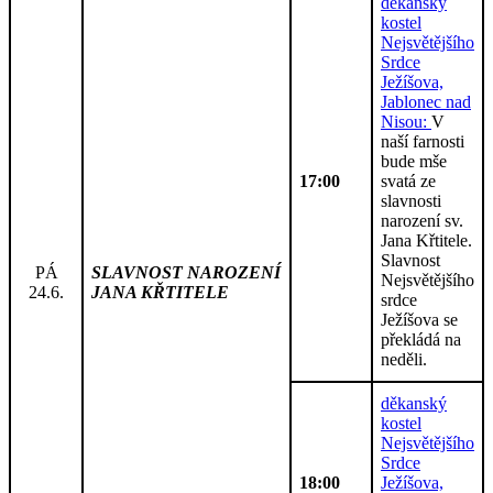
děkanský
kostel
Nejsvětějšího
Srdce
Ježíšova,
Jablonec nad
Nisou:
V
naší farnosti
bude mše
17:00
svatá ze
slavnosti
narození sv.
Jana Křtitele.
Slavnost
PÁ
SLAVNOST NAROZENÍ
Nejsvětějšího
24.6.
JANA KŘTITELE
srdce
Ježíšova se
překládá na
neděli.
děkanský
kostel
Nejsvětějšího
Srdce
18:00
Ježíšova,