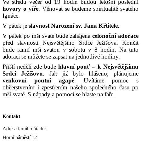
Ve středu večer od 19 hodin budou letošní poslední
hovory o víře
. Věnovat se budeme spiritualitě svatého
Ignáce.
V pátek je
slavnost
Narození
sv. Jana Křtitele
.
V pátek po mši svaté bude zahájena
celonoční adorace
před slavností Nejsvětějšího Srdce Ježíšova. Končit
bude ranní mší svatou v sobotu v 8 hodin. Na tuto
adoraci se můžete se zapsat na jednotlivé hodiny.
Příští neděli zde bude
hlavní pouť – k Nejsvětějšímu
Srdci Ježíšovu
. Jak již bylo hlášeno, plánujeme
venkovní poutní agapé
. Uvítáme pomoc s
občerstvením i zpestřením našeho společného času po
mši svaté. S nápady a pomocí se hlaste na faře.
Kontakt
Adresa farního úřadu:
Horní náměstí 12