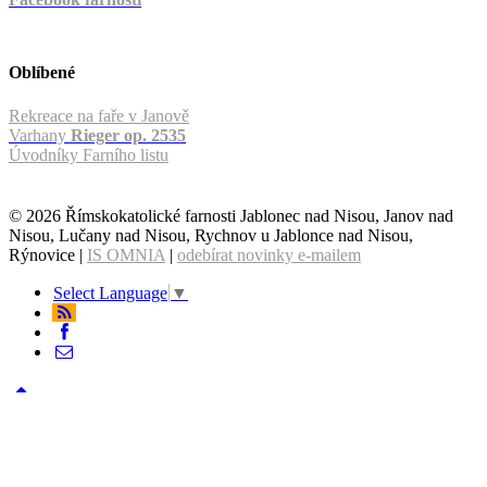
Oblíbené
Rekreace na faře v Janově
Varhany
Rieger op. 2535
Úvodníky Farního listu
© 2026 Římskokatolické farnosti Jablonec nad Nisou, Janov nad
Nisou, Lučany nad Nisou, Rychnov u Jablonce nad Nisou,
Rýnovice |
IS OMNIA
|
odebírat novinky e-mailem
Select Language
▼