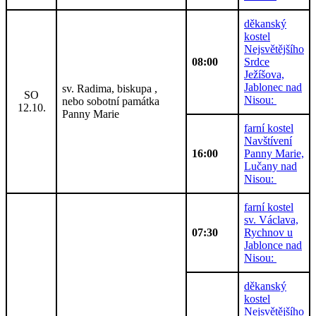
děkanský
kostel
Nejsvětějšího
08:00
Srdce
Ježíšova,
Jablonec nad
sv. Radima, biskupa ,
SO
Nisou:
nebo sobotní památka
12.10.
Panny Marie
farní kostel
Navštívení
16:00
Panny Marie,
Lučany nad
Nisou:
farní kostel
sv. Václava,
07:30
Rychnov u
Jablonce nad
Nisou:
děkanský
kostel
Nejsvětějšího