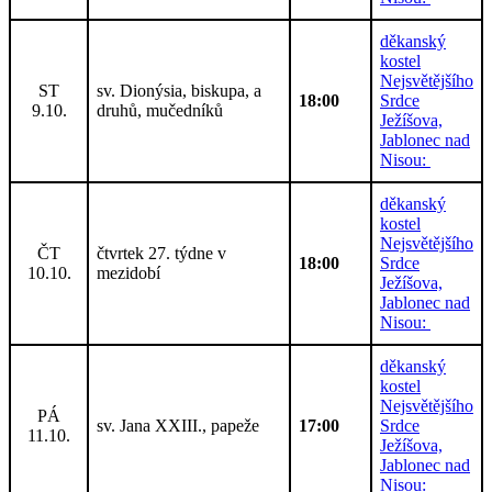
děkanský
kostel
Nejsvětějšího
ST
sv. Dionýsia, biskupa, a
18:00
Srdce
9.10.
druhů, mučedníků
Ježíšova,
Jablonec nad
Nisou:
děkanský
kostel
Nejsvětějšího
ČT
čtvrtek 27. týdne v
18:00
Srdce
10.10.
mezidobí
Ježíšova,
Jablonec nad
Nisou:
děkanský
kostel
Nejsvětějšího
PÁ
sv. Jana XXIII., papeže
17:00
Srdce
11.10.
Ježíšova,
Jablonec nad
Nisou: