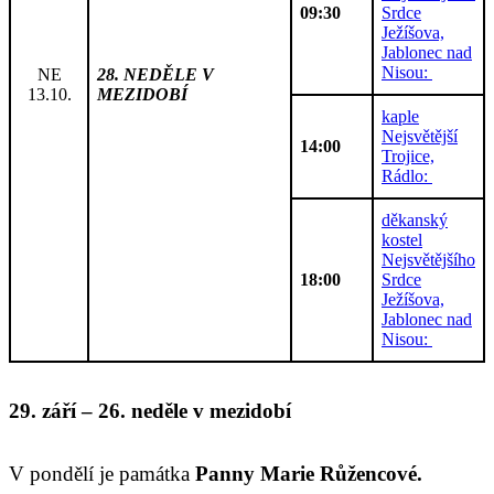
09:30
Srdce
Ježíšova,
Jablonec nad
Nisou:
NE
28. NEDĚLE V
13.10.
MEZIDOBÍ
kaple
Nejsvětější
14:00
Trojice,
Rádlo:
děkanský
kostel
Nejsvětějšího
18:00
Srdce
Ježíšova,
Jablonec nad
Nisou:
2
9
.
září
–
2
6
. neděle v mezidobí
V pondělí je památka
Panny Marie Růžencové.