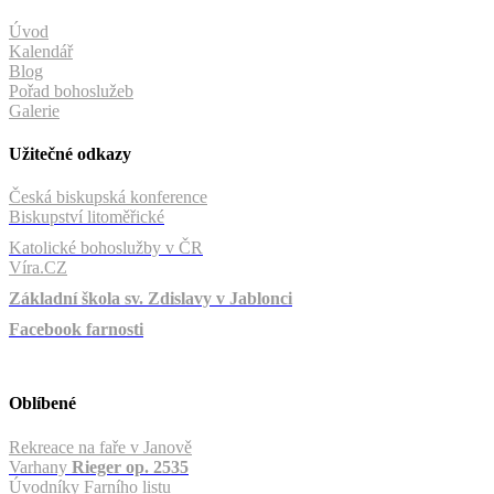
Úvod
Kalendář
Blog
Pořad bohoslužeb
Galerie
Užitečné odkazy
Česká biskupská konference
Biskupství litoměřické
Katolické bohoslužby v ČR
Víra.CZ
Základní škola sv. Zdislavy v Jablonci
Facebook farnosti
Oblíbené
Rekreace na faře v Janově
Varhany
Rieger op. 2535
Úvodníky Farního listu