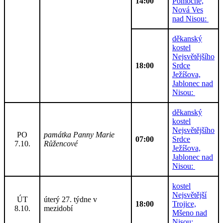
14:00
Pomocné,
Nová Ves
nad Nisou:
děkanský
kostel
Nejsvětějšího
18:00
Srdce
Ježíšova,
Jablonec nad
Nisou:
děkanský
kostel
Nejsvětějšího
PO
památka Panny Marie
07:00
Srdce
7.10.
Růžencové
Ježíšova,
Jablonec nad
Nisou:
kostel
Nejsvětější
ÚT
úterý 27. týdne v
18:00
Trojice,
8.10.
mezidobí
Mšeno nad
Nisou: