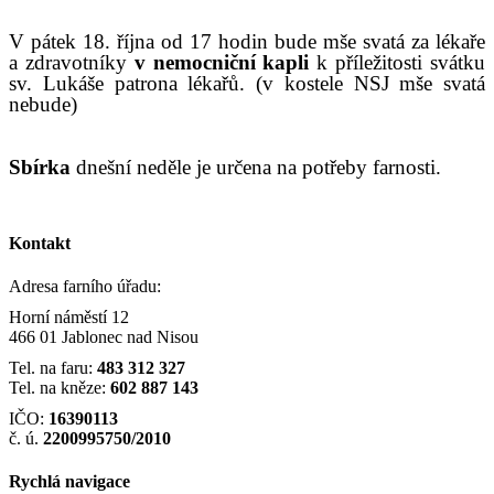
V pátek 18. října od 17 hodin bude mše svatá za lékaře
a zdravotníky
v
nemocniční kapli
k příležitosti svátku
sv. Lukáše patrona lékařů. (v kostele NSJ mše svatá
nebude)
Sbírka
dnešní neděle je určena na potřeby farnosti.
Kontakt
Adresa farního úřadu:
Horní náměstí 12
466 01 Jablonec nad Nisou
Tel. na faru:
483 312 327
Tel. na kněze:
602 887 143
IČO:
16390113
č. ú.
2200995750/2010
Rychlá navigace