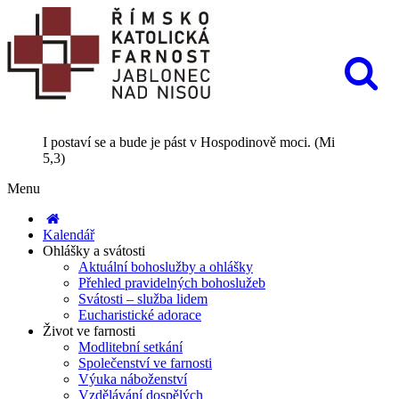
I postaví se a bude je pást v Hospodinově moci. (Mi
5,3)
Menu
Kalendář
Ohlášky a svátosti
Aktuální bohoslužby a ohlášky
Přehled pravidelných bohoslužeb
Svátosti – služba lidem
Eucharistické adorace
Život ve farnosti
Modlitební setkání
Společenství ve farnosti
Výuka náboženství
Vzdělávání dospělých