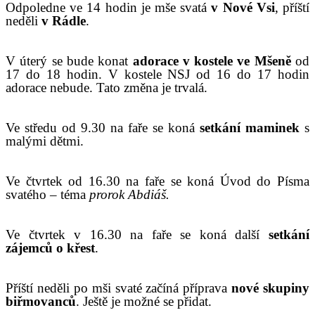
Odpoledne ve 14 hodin je mše svatá
v Nové Vsi
, příští
neděli
v Rádle
.
V úterý se bude konat
adorace v kostele ve Mšeně
od
17 do 18 hodin. V kostele NSJ od 16 do 17 hodin
adorace nebude. Tato změna je trvalá.
Ve středu od 9.30 na faře se koná
setkání maminek
s
malými dětmi.
Ve čtvrtek od 16.30 na faře se koná Úvod do Písma
svatého – téma
prorok Abdiáš.
Ve čtvrtek v
16.30 na faře se koná
další
setkání
zájemců o křest
.
P
říští neděli po mši svaté začíná příprava
nové skupiny
biřmovanců
. Ještě je možné se přidat.