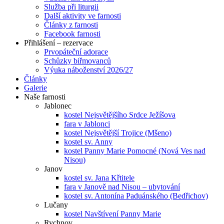
Služba při liturgii
Další aktivity ve farnosti
Články z farnosti
Facebook farnosti
Přihlášení – rezervace
Prvopáteční adorace
Schůzky biřmovanců
Výuka náboženství 2026/27
Články
Galerie
Naše farnosti
Jablonec
kostel Nejsvětějšího Srdce Ježíšova
fara v Jablonci
kostel Nejsvětější Trojice (Mšeno)
kostel sv. Anny
kostel Panny Marie Pomocné (Nová Ves nad
Nisou)
Janov
kostel sv. Jana Křtitele
fara v Janově nad Nisou – ubytování
kostel sv. Antonína Paduánského (Bedřichov)
Lučany
kostel Navštívení Panny Marie
Rychnov