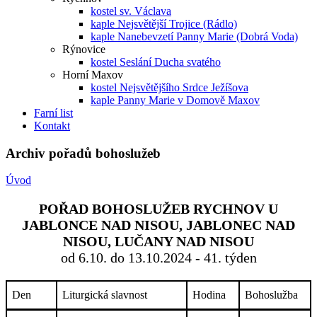
kostel sv. Václava
kaple Nejsvětější Trojice (Rádlo)
kaple Nanebevzetí Panny Marie (Dobrá Voda)
Rýnovice
kostel Seslání Ducha svatého
Horní Maxov
kostel Nejsvětějšího Srdce Ježíšova
kaple Panny Marie v Domově Maxov
Farní list
Kontakt
Archiv pořadů bohoslužeb
Úvod
POŘAD BOHOSLUŽEB RYCHNOV U
JABLONCE NAD NISOU, JABLONEC NAD
NISOU, LUČANY NAD NISOU
od 6.10. do 13.10.2024 - 41. týden
Den
Liturgická slavnost
Hodina
Bohoslužba