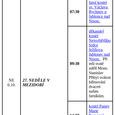
farní kostel
sv. Václava,
07:30
Rychnov u
Jablonce nad
Nisou:
děkanský
kostel
Nejsvětějšího
Srdce
Ježíšova,
Jablonec nad
Nisou:
Při
09:30
mši svaté
udělí Mons.
Stanislav
Přibyl svátost
NE
27. NEDĚLE V
biřmování
6.10.
MEZIDOBÍ
dvaceti
našim
farníkům.
kostel Panny
Marie