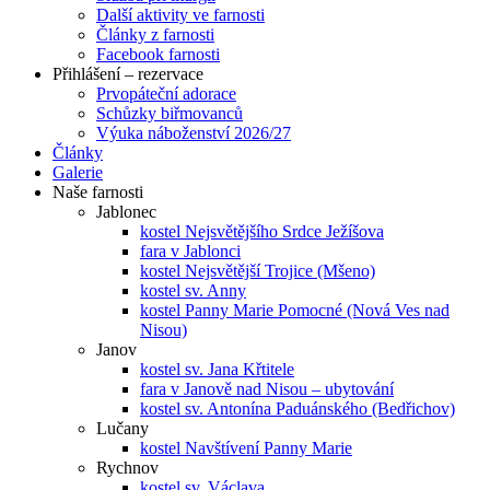
Další aktivity ve farnosti
Články z farnosti
Facebook farnosti
Přihlášení – rezervace
Prvopáteční adorace
Schůzky biřmovanců
Výuka náboženství 2026/27
Články
Galerie
Naše farnosti
Jablonec
kostel Nejsvětějšího Srdce Ježíšova
fara v Jablonci
kostel Nejsvětější Trojice (Mšeno)
kostel sv. Anny
kostel Panny Marie Pomocné (Nová Ves nad
Nisou)
Janov
kostel sv. Jana Křtitele
fara v Janově nad Nisou – ubytování
kostel sv. Antonína Paduánského (Bedřichov)
Lučany
kostel Navštívení Panny Marie
Rychnov
kostel sv. Václava