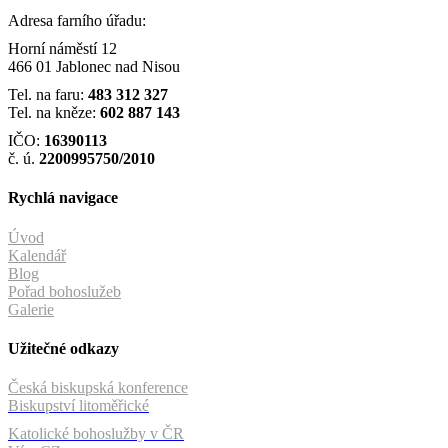
Adresa farního úřadu:
Horní náměstí 12
466 01 Jablonec nad Nisou
Tel. na faru:
483 312 327
Tel. na kněze:
602 887 143
IČO:
16390113
č. ú.
2200995750/2010
Rychlá navigace
Úvod
Kalendář
Blog
Pořad bohoslužeb
Galerie
Užitečné odkazy
Česká biskupská konference
Biskupství litoměřické
Katolické bohoslužby v ČR