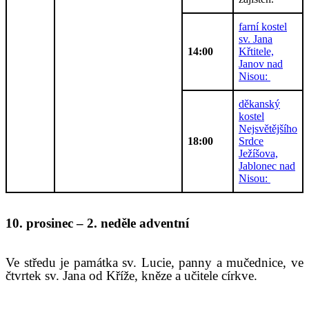
farní kostel
sv. Jana
14:00
Křtitele,
Janov nad
Nisou:
děkanský
kostel
Nejsvětějšího
18:00
Srdce
Ježíšova,
Jablonec nad
Nisou:
10. prosinec – 2. neděle adventní
Ve středu je památka sv. Lucie, panny a mučednice,
ve
čtvrtek sv. Jana od Kříže, kněze a učitele církve.