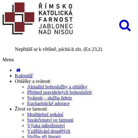
Nepřidáš se k většině, páchá-li zlo. (Ex 23,2)
Menu
Kalendář
Ohlášky a svátosti
Aktuální bohoslužby a ohlášky
Přehled pravidelných bohoslužeb
Svátosti – služba lidem
Eucharistické adorace
Život ve farnosti
Modlitební setkání
Společenství ve farnosti
Výuka náboženství
Vzdělávání dospělých
Služba při liturgii