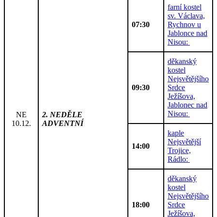
farní kostel
sv. Václava,
07:30
Rychnov u
Jablonce nad
Nisou:
děkanský
kostel
Nejsvětějšího
09:30
Srdce
Ježíšova,
Jablonec nad
Nisou:
NE
2. NEDĚLE
10.12.
ADVENTNÍ
kaple
Nejsvětější
14:00
Trojice,
Rádlo:
děkanský
kostel
Nejsvětějšího
18:00
Srdce
Ježíšova,