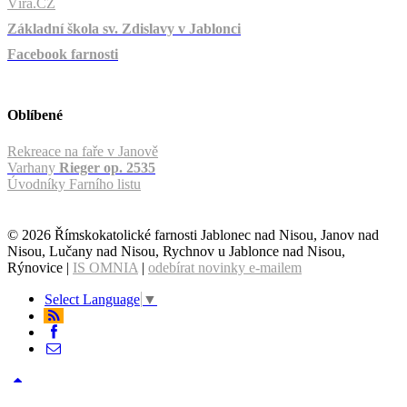
Víra.CZ
Základní škola sv. Zdislavy v Jablonci
Facebook farnosti
Oblíbené
Rekreace na faře v Janově
Varhany
Rieger op. 2535
Úvodníky Farního listu
© 2026 Římskokatolické farnosti Jablonec nad Nisou, Janov nad
Nisou, Lučany nad Nisou, Rychnov u Jablonce nad Nisou,
Rýnovice |
IS OMNIA
|
odebírat novinky e-mailem
Select Language
▼