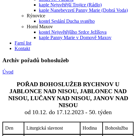
kaple Nejsvětější Trojice (Rádlo)
kaple Nanebevzetí Panny Marie (Dobrá Voda)
Rýnovice
kostel Seslání Ducha svatého
Horní Maxov
kostel Nejsvětějšího Srdce Ježíšova
kaple Panny Marie v Domově Maxov
Farní list
Kontakt
Archiv pořadů bohoslužeb
Úvod
POŘAD BOHOSLUŽEB RYCHNOV U
JABLONCE NAD NISOU, JABLONEC NAD
NISOU, LUČANY NAD NISOU, JANOV NAD
NISOU
od 10.12. do 17.12.2023 - 50. týden
Den
Liturgická slavnost
Hodina
Bohoslužba