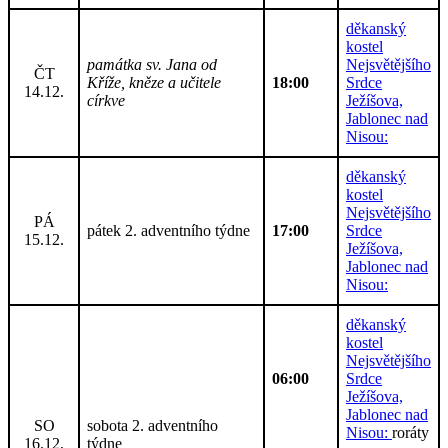
děkanský
kostel
památka sv. Jana od
Nejsvětějšího
ČT
Kříže, kněze a učitele
18:00
Srdce
14.12.
církve
Ježíšova,
Jablonec nad
Nisou:
děkanský
kostel
Nejsvětějšího
PÁ
pátek 2. adventního týdne
17:00
Srdce
15.12.
Ježíšova,
Jablonec nad
Nisou:
děkanský
kostel
Nejsvětějšího
06:00
Srdce
Ježíšova,
Jablonec nad
SO
sobota 2. adventního
Nisou:
roráty
16.12.
týdne