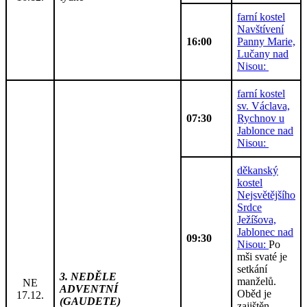
farní kostel
Navštívení
16:00
Panny Marie,
Lučany nad
Nisou:
farní kostel
sv. Václava,
07:30
Rychnov u
Jablonce nad
Nisou:
děkanský
kostel
Nejsvětějšího
Srdce
Ježíšova,
Jablonec nad
09:30
Nisou:
Po
mši svaté je
setkání
3. NEDĚLE
manželů.
NE
ADVENTNÍ
Oběd je
17.12.
(GAUDETE)
zajištěn.