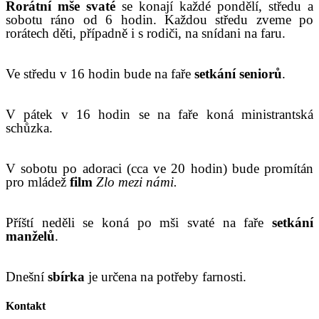
R
orátní mše svaté
se konají
každé pondělí, středu a
sobotu ráno od 6 hodin. Každou středu zveme po
rorátech děti, případně i s rodiči, na snídani na faru.
Ve středu v 16 hodin bude na faře
setkání seniorů
.
V pátek v 16 hodin se na faře koná ministrantská
schůzka.
V sobotu po adoraci (cca ve 20 hodin) bude promítán
pro mládež
film
Zlo mezi námi.
Příští neděli se koná po mši svaté na faře
setkání
manželů
.
Dnešní
sbírka
je určena na potřeby farnosti.
Kontakt