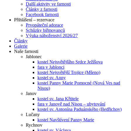
Další aktivity ve farnosti
Články z farnosti
Facebook farnosti
Přihlášení – rezervace
Prvopáteční adorace
Schůzky biřmovanců
Výuka náboženství 2026/27
Články
Galerie
Naše farnosti
Jablonec
kostel Nejsvětějšího Srdce Ježíšova
fara v Jablonci
kostel Nejsvětější Trojice (Mšeno)
kostel sv. Anny
kostel Panny Marie Pomocné (Nová Ves nad
Nisou)
Janov
kostel sv. Jana Křtitele
fara v Janově nad Nisou – ubytování
kostel sv. Antonína Paduánského (Bedřichov)
Lučany
kostel Navštívení Panny Marie
Rychnov
kostel sv. Václava