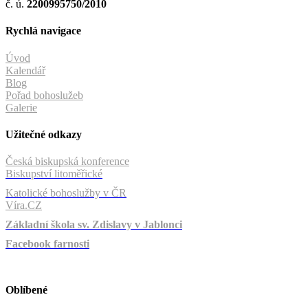
č. ú.
2200995750/2010
Rychlá navigace
Úvod
Kalendář
Blog
Pořad bohoslužeb
Galerie
Užitečné odkazy
Česká biskupská konference
Biskupství litoměřické
Katolické bohoslužby v ČR
Víra.CZ
Základní škola sv. Zdislavy v Jablonci
Facebook farnosti
Oblíbené