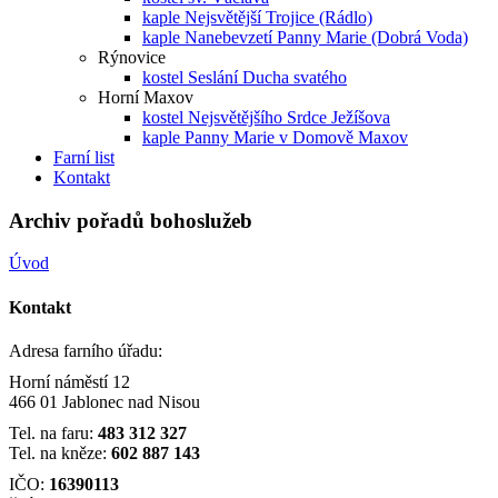
kaple Nejsvětější Trojice (Rádlo)
kaple Nanebevzetí Panny Marie (Dobrá Voda)
Rýnovice
kostel Seslání Ducha svatého
Horní Maxov
kostel Nejsvětějšího Srdce Ježíšova
kaple Panny Marie v Domově Maxov
Farní list
Kontakt
Archiv pořadů bohoslužeb
Úvod
Kontakt
Adresa farního úřadu:
Horní náměstí 12
466 01 Jablonec nad Nisou
Tel. na faru:
483 312 327
Tel. na kněze:
602 887 143
IČO:
16390113