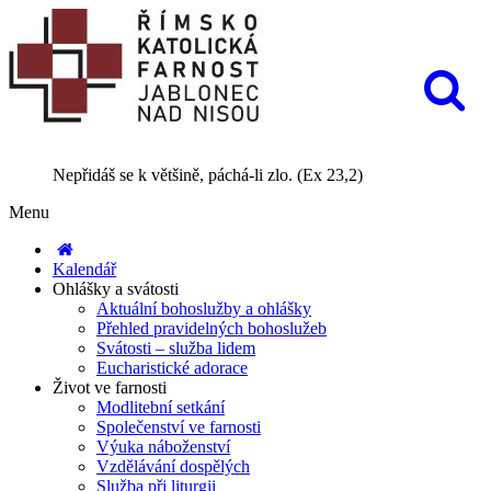
Nepřidáš se k většině, páchá-li zlo. (Ex 23,2)
Menu
Kalendář
Ohlášky a svátosti
Aktuální bohoslužby a ohlášky
Přehled pravidelných bohoslužeb
Svátosti – služba lidem
Eucharistické adorace
Život ve farnosti
Modlitební setkání
Společenství ve farnosti
Výuka náboženství
Vzdělávání dospělých
Služba při liturgii