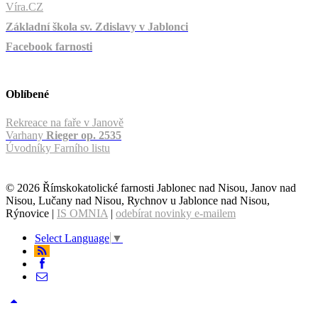
Víra.CZ
Základní škola sv. Zdislavy v Jablonci
Facebook farnosti
Oblíbené
Rekreace na faře v Janově
Varhany
Rieger op. 2535
Úvodníky Farního listu
© 2026 Římskokatolické farnosti Jablonec nad Nisou, Janov nad
Nisou, Lučany nad Nisou, Rychnov u Jablonce nad Nisou,
Rýnovice |
IS OMNIA
|
odebírat novinky e-mailem
Select Language
▼