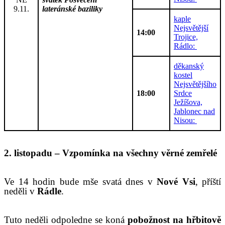
9.11.
lateránské baziliky
kaple
Nejsvětější
14:00
Trojice,
Rádlo:
děkanský
kostel
Nejsvětějšího
18:00
Srdce
Ježíšova,
Jablonec nad
Nisou:
2
.
listopadu
–
Vzpomínka na všechny věrné zemřelé
V
e 14 hodin bude mše svatá dnes v
Nové Vsi
, příští
neděli v
Rádle
.
Tuto neděli odpoledne se koná
pobožnost
na hřbitově