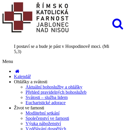
I postaví se a bude je pást v Hospodinově moci. (Mi
5,3)
Menu
Kalendář
Ohlášky a svátosti
Aktuální bohoslužby a ohlášky
Přehled pravidelných bohoslužeb
Svátosti – služba lidem
Eucharistické adorace
Život ve farnosti
Modlitební setkání
Společenství ve farnosti
Výuka náboženství
Vzdělávání dospělých