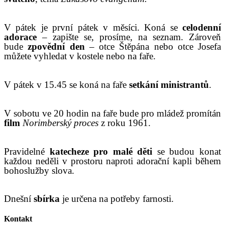
V
pátek je první pátek v měsíci. Koná se
celodenní
adorace
– zapište se, prosíme, na seznam. Zároveň
bude
zpovědní den
– otce Štěpána nebo otce Josefa
můžete
vyhledat v kostele nebo na faře.
V
pátek
v 15.45
se koná
na faře
setkání ministrantů
.
V
sobotu ve 20 hodin na faře bude pro mládež promítán
film
Norimberský
proces
z roku 1961.
Pravidelné
katecheze pro malé děti
se budou konat
každou neděli v prostoru naproti adorační kapli během
bohoslužby slova.
D
nešní
sbírka
je určena na potřeby farnosti.
Kontakt