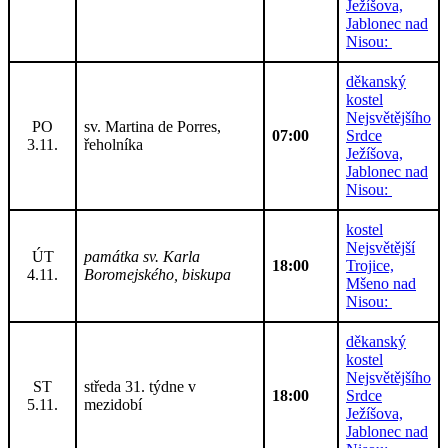
Ježíšova,
Jablonec nad
Nisou:
děkanský
kostel
Nejsvětějšího
PO
sv. Martina de Porres,
07:00
Srdce
3.11.
řeholníka
Ježíšova,
Jablonec nad
Nisou:
kostel
Nejsvětější
ÚT
památka sv. Karla
18:00
Trojice,
4.11.
Boromejského, biskupa
Mšeno nad
Nisou:
děkanský
kostel
Nejsvětějšího
ST
středa 31. týdne v
18:00
Srdce
5.11.
mezidobí
Ježíšova,
Jablonec nad