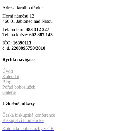
Adresa farního úřadu:
Horní náměstí 12
466 01 Jablonec nad Nisou
Tel. na faru:
483 312 327
Tel. na kněze:
602 887 143
IČO:
16390113
č. ú.
2200995750/2010
Rychlá navigace
Úvod
Kalendář
Blog
Pořad bohoslužeb
Galerie
Užitečné odkazy
Česká biskupská konference
Biskupství litoměřické
Katolické bohoslužby v ČR