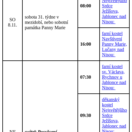
Nejsvětějšího
08:00
Srdce
Ježíšova,
Jablonec nad
sobota 31. týdne v
SO
Nisou:
mezidobí, nebo sobotní
8.11.
památka Panny Marie
farní kostel
Navštívení
16:00
Panny Marie,
Lučany nad
Nisou:
farní kostel
sv. Václava,
07:30
Rychnov u
Jablonce nad
Nisou:
děkanský
kostel
Nejsvětějšího
09:30
Srdce
Ježíšova,
Jablonec nad
Nisou:
NE
svátek Posvěcení