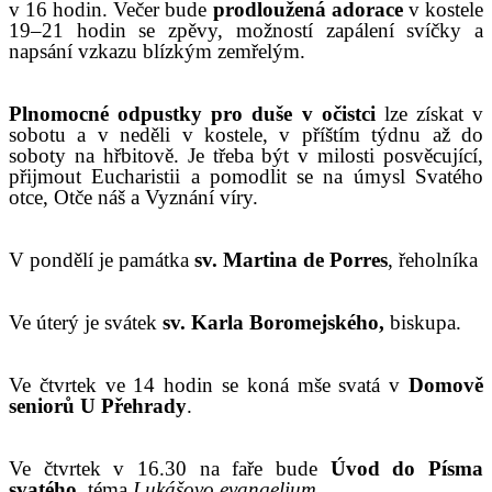
v 16 hodin. Večer bude
prodloužená adorace
v kostele
19–21 hodin se zpěvy, možností zapálení svíčky a
napsání vzkazu blízkým zemřelým.
Plnomocné odpustky pro duše v očistci
lze získat v
sobotu a v neděli v kostele, v příštím týdnu až do
soboty na hřbitově. Je třeba být v milosti posvěcující,
přijmout Eucharistii a pomodlit se na úmysl Svatého
otce, Otče náš a Vyznání víry.
V pondělí je památka
sv. Martina de Porres
, řeholníka
V
e
úterý
je
svátek
sv.
Karla Boromejského,
biskupa
.
Ve čtvrtek ve 14 hodin se koná mše svatá v
Domově
senior
ů
U Přehrady
.
V
e čtvrtek v 16.30 na faře bude
Úvod do Písma
svatého
, téma
Lukášovo evangelium.