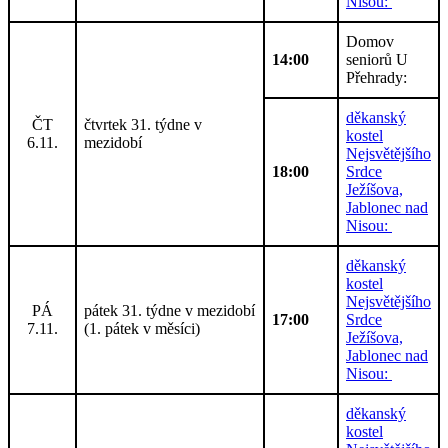
Nisou:
Domov
14:00
seniorů U
Přehrady:
děkanský
ČT
čtvrtek 31. týdne v
kostel
6.11.
mezidobí
Nejsvětějšího
18:00
Srdce
Ježíšova,
Jablonec nad
Nisou:
děkanský
kostel
Nejsvětějšího
PÁ
pátek 31. týdne v mezidobí
17:00
Srdce
7.11.
(1. pátek v měsíci)
Ježíšova,
Jablonec nad
Nisou:
děkanský
kostel