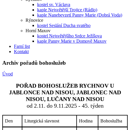
kostel sv. Václava
kaple Nejsvětější Trojice (Rádlo)
kaple Nanebevzetí Panny Marie (Dobrá Voda)
Rýnovice
kostel Seslání Ducha svatého
Horní Maxov
kostel Nejsvětějšího Srdce Ježíšova
kaple Panny Marie v Domově Maxov
Farní list
Kontakt
Archiv pořadů bohoslužeb
Úvod
POŘAD BOHOSLUŽEB RYCHNOV U
JABLONCE NAD NISOU, JABLONEC NAD
NISOU, LUČANY NAD NISOU
od 2.11. do 9.11.2025 - 45. týden
Den
Liturgická slavnost
Hodina
Bohoslužba