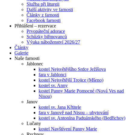
Služba při liturgii
Další aktivity ve farnosti
Články z farnosti
Facebook farnosti
Přihlášení – rezervace
Prvopáteční adorace
Schůzky biřmovanců
Výuka náboženství 2026/27
Články
Galerie
Naše farnosti
Jablonec
kostel Nejsvětějšího Srdce Ježíšova
fara v Jablonci
kostel Nejsvětější Trojice (Mšeno)
kostel sv. Anny
kostel Panny Marie Pomocné (Nová Ves nad
Nisou)
Janov
kostel sv. Jana Křtitele
fara v Janově nad Nisou – ubytování
kostel sv. Antonína Paduánského (Bedřichov)
Lučany
kostel Navštívení Panny Marie
Rychnov