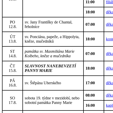
11:00
fili
18:00
děka
PO
sv. Jany Františky de Chantal,
07:00
děka
12.8.
řeholnice
ÚT
sv. Ponciána, papeže, a Hippolyta,
18:00
kost
13.8.
kněze, mučedníků
ST
památka sv. Maxmiliána Marie
07:00
děka
14.8.
Kolbeho, kněze a mučedníka
ČT
SLAVNOST NANEBEVZETÍ
18:00
děka
15.8.
PANNY MARIE
PÁ
sv. Štěpána Uherského
17:00
děka
16.8.
08:00
děka
SO
sobota 19. týdne v mezidobí, nebo
17.8.
sobotní památka Panny Marie
16:00
kap