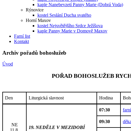
kaple Nanebevzetí Panny Marie (Dobrá Voda)
Rýnovice
kostel Seslání Ducha svatého
Horní Maxov
kostel Nejsvětějšího Srdce Ježíšova
kaple Panny Marie v Domově Maxov
Farní list
Kontakt
Archiv pořadů bohoslužeb
Úvod
POŘAD BOHOSLUŽEB RYCHN
Den
Liturgická slavnost
Hodina
Boh
07:30
farn
09:30
děka
NE
19. NEDĚLE V MEZIDOBÍ
11.8.