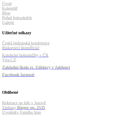
Úvod
Kalendář
Blog
Pořad bohoslužeb
Galerie
Užitečné odkazy
Česká biskupská konference
Biskupství litoměřické
Katolické bohoslužby v ČR
Víra.CZ
Základní škola sv. Zdislavy v Jablonci
Facebook farnosti
Oblíbené
Rekreace na faře v Janově
Varhany
Rieger op. 2535
Úvodníky Farního listu