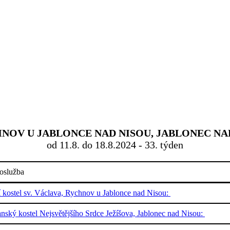
OV U JABLONCE NAD NISOU, JABLONEC NAD
od 11.8. do 18.8.2024 - 33. týden
oslužba
í kostel sv. Václava, Rychnov u Jablonce nad Nisou:
nský kostel Nejsvětějšího Srdce Ježíšova, Jablonec nad Nisou: