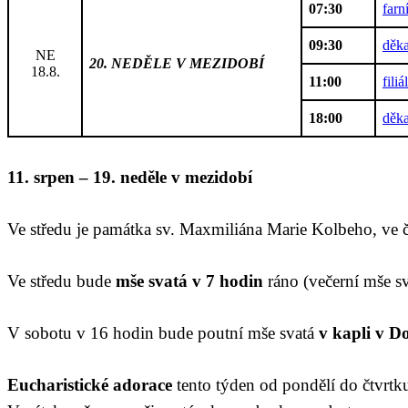
07:30
farn
09:30
děka
NE
20. NEDĚLE V MEZIDOBÍ
18.8.
11:00
fili
18:00
děka
11
.
srpen
–
1
9
. neděle v mezidobí
V
e středu je památka sv. Maxmiliána Marie Kolbeho, ve 
V
e středu bude
mše svatá v 7 hodin
ráno (večerní mše s
V sobotu v 16 hodin bude poutní mše svatá
v kapli v D
Eucharistické adorace
tento týden
od pondělí do čtvrt