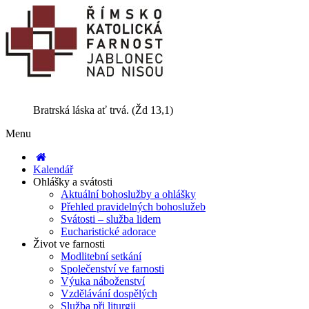
Bratrská láska ať trvá. (Žd 13,1)
Menu
Kalendář
Ohlášky a svátosti
Aktuální bohoslužby a ohlášky
Přehled pravidelných bohoslužeb
Svátosti – služba lidem
Eucharistické adorace
Život ve farnosti
Modlitební setkání
Společenství ve farnosti
Výuka náboženství
Vzdělávání dospělých
Služba při liturgii