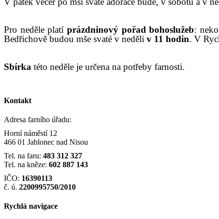
V
pátek večer po mši svaté adorace bude, v sobotu a v ne
Pro neděle platí
prázdninový pořad bohoslužeb
: neko
Bedřichově budou mše svaté v neděli
v 11 hodin
. V Ry
Sbírka
této neděle je určena na potřeby farnosti.
Kontakt
Adresa farního úřadu:
Horní náměstí 12
466 01 Jablonec nad Nisou
Tel. na faru:
483 312 327
Tel. na kněze:
602 887 143
IČO:
16390113
č. ú.
2200995750/2010
Rychlá navigace