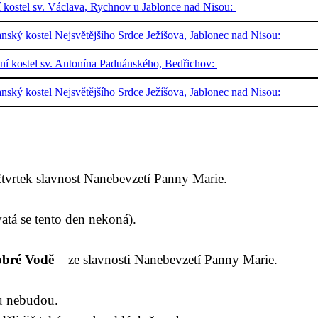
í kostel sv. Václava, Rychnov u Jablonce nad Nisou:
nský kostel Nejsvětějšího Srdce Ježíšova, Jablonec nad Nisou:
ální kostel sv. Antonína Paduánského, Bedřichov:
nský kostel Nejsvětějšího Srdce Ježíšova, Jablonec nad Nisou:
čtvrtek slavnost Nanebevzetí Panny Marie.
vatá
se
tento den
nekoná).
obré Vodě
– ze slavnosti Nanebevzetí Panny Marie.
ku
nebudou
.