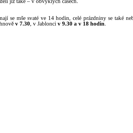
děli již také – v obvyklých časech.
nají se mše svaté ve 14 hodin, celé prázdniny se také 
chnově
v 7.30
, v Jablonci
v 9.30 a v 18 hodin
.