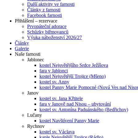
Další aktivity ve farnosti
Články z farnosti
Facebook farnosti
Přihlášení – rezervace
Prvopáteční adorace
Schůzky biřmovanců
Výuka náboženství 2026/27
Články
Galerie
Naše farnosti
Jablonec
kostel Nejsvětějšího Srdce Ježíšova
fara v Jablonci
kostel Nejsvětější Trojice (Mšeno)
kostel sv. Anny
kostel Panny Marie Pomocné (Nová Ves nad Niso
Janov
kostel sv. Jana Křtitele
fara v Janově nad Nisou – ubytování
kostel sv. Antonína Paduánského (Bedřichov)
Lučany
kostel Navštívení Panny Marie
Rychnov
kostel sv. Václava
kaple Nejsvětější Trojice (Rádlo)