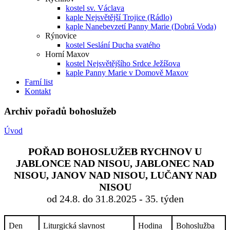
kostel sv. Václava
kaple Nejsvětější Trojice (Rádlo)
kaple Nanebevzetí Panny Marie (Dobrá Voda)
Rýnovice
kostel Seslání Ducha svatého
Horní Maxov
kostel Nejsvětějšího Srdce Ježíšova
kaple Panny Marie v Domově Maxov
Farní list
Kontakt
Archiv pořadů bohoslužeb
Úvod
POŘAD BOHOSLUŽEB RYCHNOV U
JABLONCE NAD NISOU, JABLONEC NAD
NISOU, JANOV NAD NISOU, LUČANY NAD
NISOU
od 24.8. do 31.8.2025 - 35. týden
Den
Liturgická slavnost
Hodina
Bohoslužba