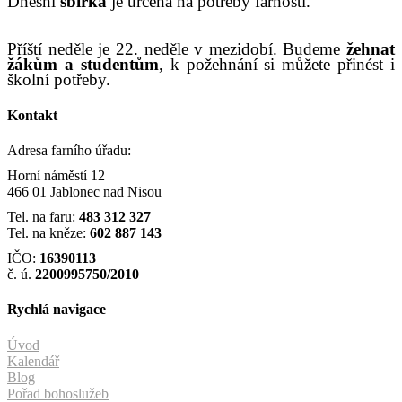
Dnešní
sbírka
je určena na potřeby farnosti.
Příští neděl
e
je
2
2
. neděle v mezidobí.
Budeme
žehnat
žákům a studentům
, k požehnání si můžete přinést i
školní potřeby.
Kontakt
Adresa farního úřadu:
Horní náměstí 12
466 01 Jablonec nad Nisou
Tel. na faru:
483 312 327
Tel. na kněze:
602 887 143
IČO:
16390113
č. ú.
2200995750/2010
Rychlá navigace
Úvod
Kalendář
Blog
Pořad bohoslužeb