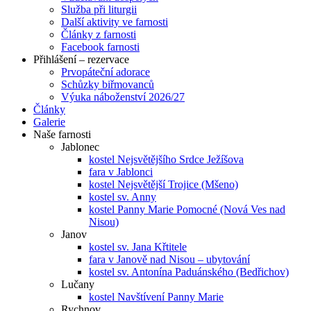
Služba při liturgii
Další aktivity ve farnosti
Články z farnosti
Facebook farnosti
Přihlášení – rezervace
Prvopáteční adorace
Schůzky biřmovanců
Výuka náboženství 2026/27
Články
Galerie
Naše farnosti
Jablonec
kostel Nejsvětějšího Srdce Ježíšova
fara v Jablonci
kostel Nejsvětější Trojice (Mšeno)
kostel sv. Anny
kostel Panny Marie Pomocné (Nová Ves nad
Nisou)
Janov
kostel sv. Jana Křtitele
fara v Janově nad Nisou – ubytování
kostel sv. Antonína Paduánského (Bedřichov)
Lučany
kostel Navštívení Panny Marie
Rychnov