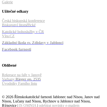
Galerie
Užitečné odkazy
Česká biskupská konference
Biskupství litoměřické
Katolické bohoslužby v ČR
Víra.CZ
Základní škola sv. Zdislavy v Jablonci
Facebook farnosti
Oblíbené
Rekreace na faře v Janově
Varhany
Rieger op. 2535
Úvodníky Farního listu
© 2026 Římskokatolické farnosti Jablonec nad Nisou, Janov nad
Nisou, Lučany nad Nisou, Rychnov u Jablonce nad Nisou,
Rýnovice |
IS OMNIA
|
odebírat novinky e-mailem