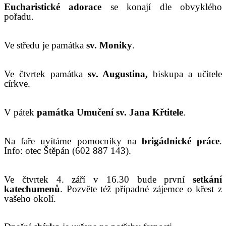
Eucharistické adorace
se konají
dle obvyklého
pořadu.
V
e středu je památka
sv. Moniky
.
V
e čtvrtek památka
sv.
Augustina,
biskupa a učitele
církve.
V pátek
památka Umučení sv. Jana Křtitele
.
Na faře uvítáme pomocníky na
brigádnické práce
.
Info: otec Štěpán (602 887 143).
V
e čtvrtek 4. září v 16.30 bude první
setkání
katechumenů
. Pozvěte též případné zájemce o křest z
vašeho okolí.