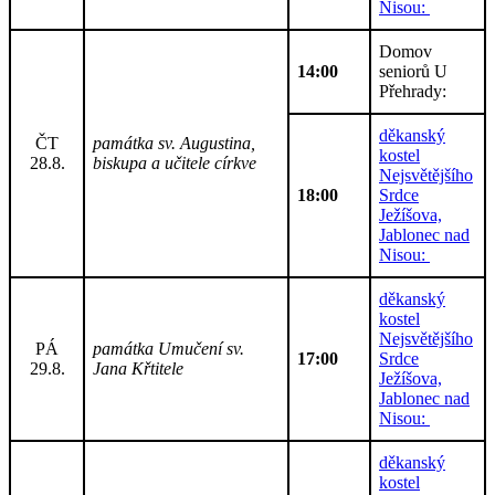
Nisou:
Domov
14:00
seniorů U
Přehrady:
děkanský
ČT
památka sv. Augustina,
kostel
28.8.
biskupa a učitele církve
Nejsvětějšího
18:00
Srdce
Ježíšova,
Jablonec nad
Nisou:
děkanský
kostel
Nejsvětějšího
PÁ
památka Umučení sv.
17:00
Srdce
29.8.
Jana Křtitele
Ježíšova,
Jablonec nad
Nisou:
děkanský
kostel