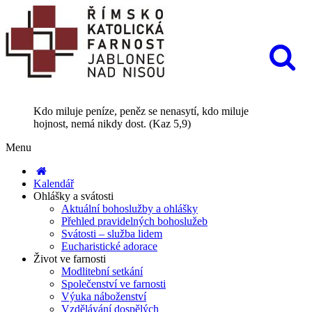
Kdo miluje peníze, peněz se nenasytí, kdo miluje
hojnost, nemá nikdy dost. (Kaz 5,9)
Menu
Kalendář
Ohlášky a svátosti
Aktuální bohoslužby a ohlášky
Přehled pravidelných bohoslužeb
Svátosti – služba lidem
Eucharistické adorace
Život ve farnosti
Modlitební setkání
Společenství ve farnosti
Výuka náboženství
Vzdělávání dospělých