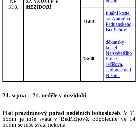
Nisou:
NE
22. NEDĚLE V
31.8.
MEZIDOBÍ
filiální kostel
sv. Antonína
11:00
Paduánského,
Bedřichov:
děkanský
kostel
Nejsvětějšího
18:00
Srdce
Ježíšova,
Jablonec nad
Nisou:
24
.
srpna
–
2
1
. neděle v mezidobí
P
latí
prázdninový pořad nedělních bohoslužeb
.
V 11
hodin
je
mše svatá
v Bedřichově,
odpoledne
ve 14
hodin se
mše svat
á
nekon
á
.