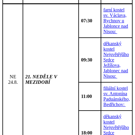
farní kostel
sv. Václava,
07:30
Rychnov u
Jablonce nad
Nisou:
děkanský
kostel
Nejsvětějšího
09:30
Srdce
Ježíšova,
Jablonec nad
Nisou:
NE
21. NEDĚLE V
24.8.
MEZIDOBÍ
filiální kostel
sv. Antonína
11:00
Paduánského,
Bedřichov:
děkanský
kostel
Nejsvětějšího
18:00
Srdce