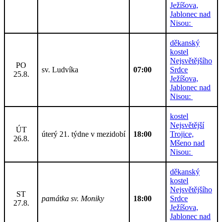
Ježíšova,
Jablonec nad
Nisou:
děkanský
kostel
Nejsvětějšího
PO
sv. Ludvíka
07:00
Srdce
25.8.
Ježíšova,
Jablonec nad
Nisou:
kostel
Nejsvětější
ÚT
úterý 21. týdne v mezidobí
18:00
Trojice,
26.8.
Mšeno nad
Nisou:
děkanský
kostel
Nejsvětějšího
ST
památka sv. Moniky
18:00
Srdce
27.8.
Ježíšova,
Jablonec nad