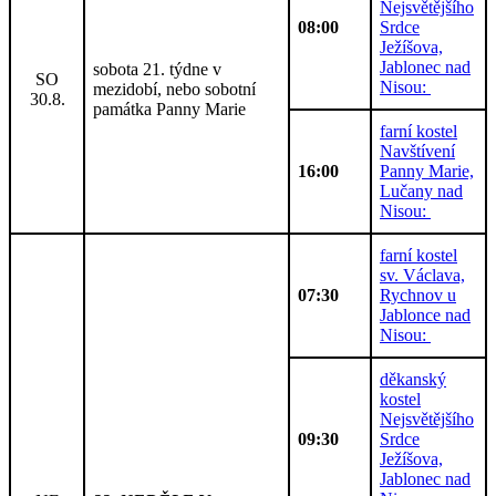
Nejsvětějšího
08:00
Srdce
Ježíšova,
Jablonec nad
sobota 21. týdne v
SO
Nisou:
mezidobí, nebo sobotní
30.8.
památka Panny Marie
farní kostel
Navštívení
16:00
Panny Marie,
Lučany nad
Nisou:
farní kostel
sv. Václava,
07:30
Rychnov u
Jablonce nad
Nisou:
děkanský
kostel
Nejsvětějšího
09:30
Srdce
Ježíšova,
Jablonec nad