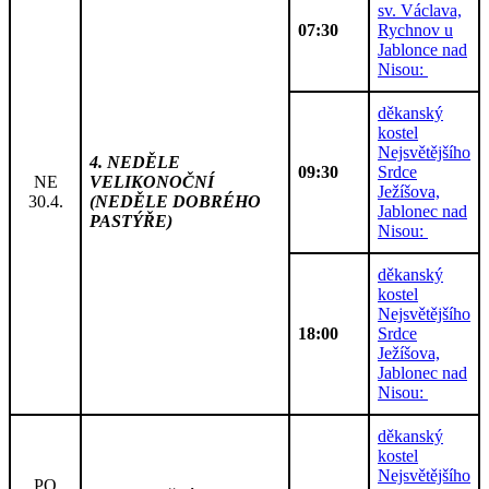
sv. Václava,
07:30
Rychnov u
Jablonce nad
Nisou:
děkanský
kostel
Nejsvětějšího
4. NEDĚLE
09:30
Srdce
NE
VELIKONOČNÍ
Ježíšova,
30.4.
(NEDĚLE DOBRÉHO
Jablonec nad
PASTÝŘE)
Nisou:
děkanský
kostel
Nejsvětějšího
18:00
Srdce
Ježíšova,
Jablonec nad
Nisou:
děkanský
kostel
Nejsvětějšího
PO