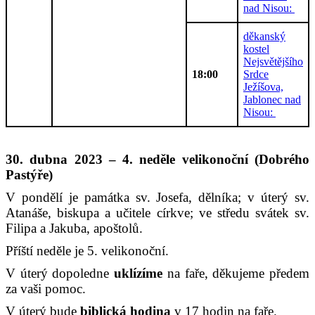
nad Nisou:
děkanský
kostel
Nejsvětějšího
18:00
Srdce
Ježíšova,
Jablonec nad
Nisou:
30. dubna 2023 – 4. neděle velikonoční (Dobrého
Pastýře)
V pondělí je památka sv. Josefa, dělníka; v úterý sv.
Atanáše, biskupa a učitele církve; ve středu svátek sv.
Filipa a Jakuba, apoštolů.
Příští neděle je 5. velikonoční.
V úterý dopoledne
uklízíme
na faře, děkujeme předem
za vaši pomoc.
V úterý bude
biblická hodina
v 17 hodin na faře.