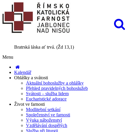
Bratrská láska ať trvá. (Žd 13,1)
Menu
Kalendář
Ohlášky a svátosti
Aktuální bohoslužby a ohlášky
Přehled pravidelných bohoslužeb
Svátosti – služba lidem
Eucharistické adorace
Život ve farnosti
Modlitební setkání
Společenství ve farnosti
Výuka náboženství
Vzdělávání dospělých
Služba při liturgii