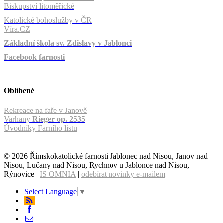
Biskupství litoměřické
Katolické bohoslužby v ČR
Víra.CZ
Základní škola sv. Zdislavy v Jablonci
Facebook farnosti
Oblíbené
Rekreace na faře v Janově
Varhany
Rieger op. 2535
Úvodníky Farního listu
© 2026 Římskokatolické farnosti Jablonec nad Nisou, Janov nad
Nisou, Lučany nad Nisou, Rychnov u Jablonce nad Nisou,
Rýnovice |
IS OMNIA
|
odebírat novinky e-mailem
Select Language
▼