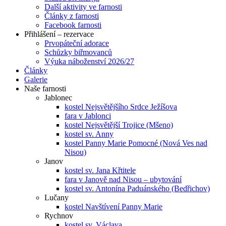
Další aktivity ve farnosti
Články z farnosti
Facebook farnosti
Přihlášení – rezervace
Prvopáteční adorace
Schůzky biřmovanců
Výuka náboženství 2026/27
Články
Galerie
Naše farnosti
Jablonec
kostel Nejsvětějšího Srdce Ježíšova
fara v Jablonci
kostel Nejsvětější Trojice (Mšeno)
kostel sv. Anny
kostel Panny Marie Pomocné (Nová Ves nad
Nisou)
Janov
kostel sv. Jana Křtitele
fara v Janově nad Nisou – ubytování
kostel sv. Antonína Paduánského (Bedřichov)
Lučany
kostel Navštívení Panny Marie
Rychnov
kostel sv. Václava