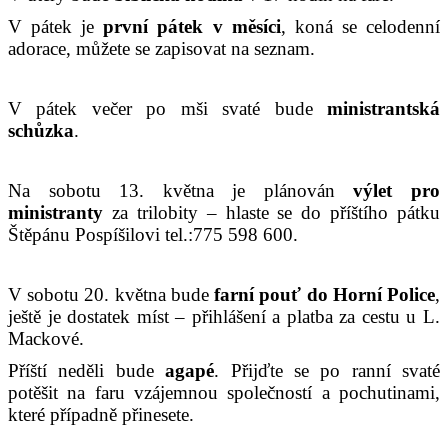
V pátek je
první pátek v měsíci
, koná se celodenní
adorace, můžete se zapisovat na seznam.
V pátek večer po mši svaté bude
ministrantská
schůzka
.
Na sobotu 13. května je plánován
výlet pro
ministranty
za trilobity – hlaste se do příštího pátku
Štěpánu Pospíšilovi tel.:775 598 600.
V sobotu 20. května bude
farní pouť do Horní Police
,
ještě je dostatek míst – přihlášení a platba za cestu u L.
Mackové.
Příští neděli bude
agapé
. Přijďte se po ranní svaté
potěšit na faru vzájemnou společností a pochutinami,
které případně přinesete.