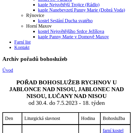
kaple Nejsvětější Trojice (Rádlo)
kaple Nanebevzetí Panny Marie (Dobrá Voda)
Rýnovice
kostel Seslání Ducha svatého
Horní Maxov
kostel Nejsvětějšího Srdce Ježíšova
kaple Panny Marie v Domově Maxov
Farní list
Kontakt
Archiv pořadů bohoslužeb
Úvod
POŘAD BOHOSLUŽEB RYCHNOV U
JABLONCE NAD NISOU, JABLONEC NAD
NISOU, LUČANY NAD NISOU
od 30.4. do 7.5.2023 - 18. týden
Den
Liturgická slavnost
Hodina
Bohoslužba
farní kostel