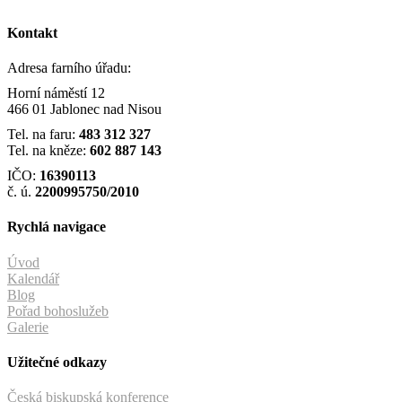
Kontakt
Adresa farního úřadu:
Horní náměstí 12
466 01 Jablonec nad Nisou
Tel. na faru:
483 312 327
Tel. na kněze:
602 887 143
IČO:
16390113
č. ú.
2200995750/2010
Rychlá navigace
Úvod
Kalendář
Blog
Pořad bohoslužeb
Galerie
Užitečné odkazy
Česká biskupská konference