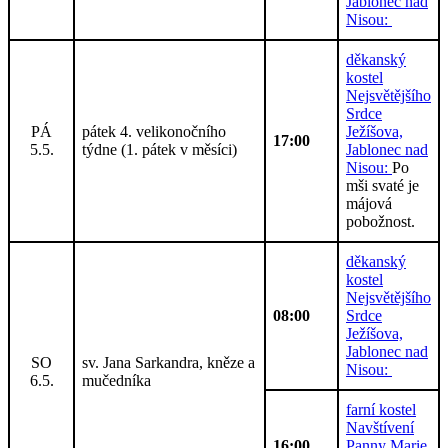
Jablonec nad
Nisou:
děkanský
kostel
Nejsvětějšího
Srdce
PÁ
pátek 4. velikonočního
Ježíšova,
17:00
5.5.
týdne (1. pátek v měsíci)
Jablonec nad
Nisou:
Po
mši svaté je
májová
pobožnost.
děkanský
kostel
Nejsvětějšího
08:00
Srdce
Ježíšova,
Jablonec nad
SO
sv. Jana Sarkandra, kněze a
Nisou:
6.5.
mučedníka
farní kostel
Navštívení
16:00
Panny Marie,