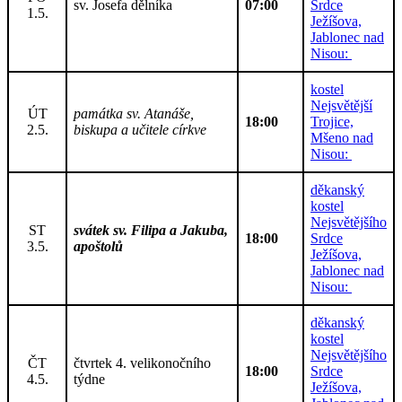
sv. Josefa dělníka
07:00
Srdce
1.5.
Ježíšova,
Jablonec nad
Nisou:
kostel
Nejsvětější
ÚT
památka sv. Atanáše,
18:00
Trojice,
2.5.
biskupa a učitele církve
Mšeno nad
Nisou:
děkanský
kostel
Nejsvětějšího
ST
svátek sv. Filipa a Jakuba,
18:00
Srdce
3.5.
apoštolů
Ježíšova,
Jablonec nad
Nisou:
děkanský
kostel
Nejsvětějšího
ČT
čtvrtek 4. velikonočního
18:00
Srdce
4.5.
týdne
Ježíšova,