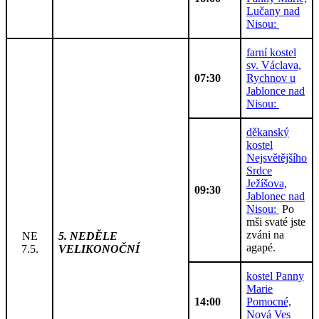
Lučany nad
Nisou:
farní kostel
sv. Václava,
07:30
Rychnov u
Jablonce nad
Nisou:
děkanský
kostel
Nejsvětějšího
Srdce
Ježíšova,
09:30
Jablonec nad
Nisou:
Po
mši svaté jste
zváni na
NE
5. NEDĚLE
agapé.
7.5.
VELIKONOČNÍ
kostel Panny
Marie
14:00
Pomocné,
Nová Ves