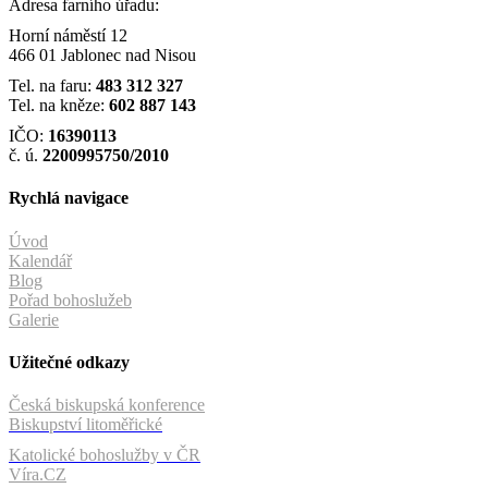
Adresa farního úřadu:
Horní náměstí 12
466 01 Jablonec nad Nisou
Tel. na faru:
483 312 327
Tel. na kněze:
602 887 143
IČO:
16390113
č. ú.
2200995750/2010
Rychlá navigace
Úvod
Kalendář
Blog
Pořad bohoslužeb
Galerie
Užitečné odkazy
Česká biskupská konference
Biskupství litoměřické
Katolické bohoslužby v ČR
Víra.CZ