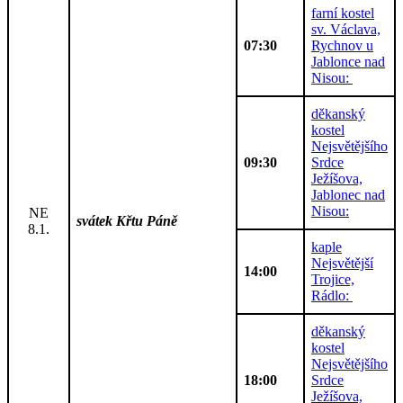
farní kostel
sv. Václava,
07:30
Rychnov u
Jablonce nad
Nisou:
děkanský
kostel
Nejsvětějšího
09:30
Srdce
Ježíšova,
Jablonec nad
Nisou:
NE
svátek Křtu Páně
8.1.
kaple
Nejsvětější
14:00
Trojice,
Rádlo:
děkanský
kostel
Nejsvětějšího
18:00
Srdce
Ježíšova,