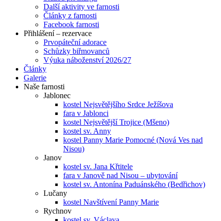
Další aktivity ve farnosti
Články z farnosti
Facebook farnosti
Přihlášení – rezervace
Prvopáteční adorace
Schůzky biřmovanců
Výuka náboženství 2026/27
Články
Galerie
Naše farnosti
Jablonec
kostel Nejsvětějšího Srdce Ježíšova
fara v Jablonci
kostel Nejsvětější Trojice (Mšeno)
kostel sv. Anny
kostel Panny Marie Pomocné (Nová Ves nad
Nisou)
Janov
kostel sv. Jana Křtitele
fara v Janově nad Nisou – ubytování
kostel sv. Antonína Paduánského (Bedřichov)
Lučany
kostel Navštívení Panny Marie
Rychnov
kostel sv. Václava