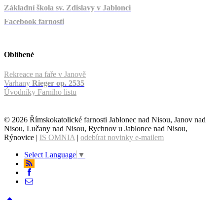
Základní škola sv. Zdislavy v Jablonci
Facebook farnosti
Oblíbené
Rekreace na faře v Janově
Varhany
Rieger op. 2535
Úvodníky Farního listu
© 2026 Římskokatolické farnosti Jablonec nad Nisou, Janov nad
Nisou, Lučany nad Nisou, Rychnov u Jablonce nad Nisou,
Rýnovice |
IS OMNIA
|
odebírat novinky e-mailem
Select Language
▼