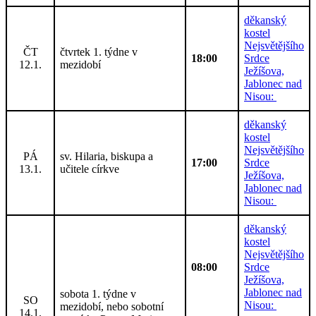
děkanský
kostel
Nejsvětějšího
ČT
čtvrtek 1. týdne v
18:00
Srdce
12.1.
mezidobí
Ježíšova,
Jablonec nad
Nisou:
děkanský
kostel
Nejsvětějšího
PÁ
sv. Hilaria, biskupa a
17:00
Srdce
13.1.
učitele církve
Ježíšova,
Jablonec nad
Nisou:
děkanský
kostel
Nejsvětějšího
08:00
Srdce
Ježíšova,
Jablonec nad
sobota 1. týdne v
SO
Nisou:
mezidobí, nebo sobotní
14.1.