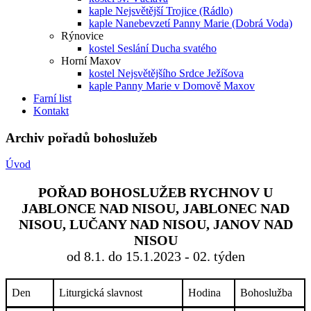
kaple Nejsvětější Trojice (Rádlo)
kaple Nanebevzetí Panny Marie (Dobrá Voda)
Rýnovice
kostel Seslání Ducha svatého
Horní Maxov
kostel Nejsvětějšího Srdce Ježíšova
kaple Panny Marie v Domově Maxov
Farní list
Kontakt
Archiv pořadů bohoslužeb
Úvod
POŘAD BOHOSLUŽEB RYCHNOV U
JABLONCE NAD NISOU, JABLONEC NAD
NISOU, LUČANY NAD NISOU, JANOV NAD
NISOU
od 8.1. do 15.1.2023 - 02. týden
Den
Liturgická slavnost
Hodina
Bohoslužba