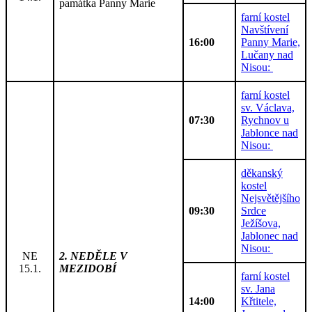
památka Panny Marie
farní kostel
Navštívení
16:00
Panny Marie,
Lučany nad
Nisou:
farní kostel
sv. Václava,
07:30
Rychnov u
Jablonce nad
Nisou:
děkanský
kostel
Nejsvětějšího
09:30
Srdce
Ježíšova,
Jablonec nad
Nisou:
NE
2. NEDĚLE V
15.1.
MEZIDOBÍ
farní kostel
sv. Jana
14:00
Křtitele,