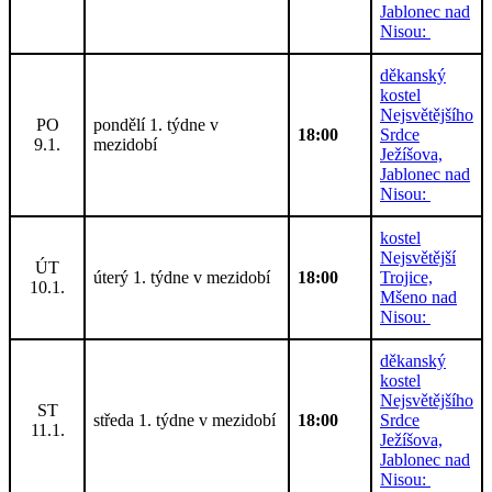
Jablonec nad
Nisou:
děkanský
kostel
Nejsvětějšího
PO
pondělí 1. týdne v
18:00
Srdce
9.1.
mezidobí
Ježíšova,
Jablonec nad
Nisou:
kostel
Nejsvětější
ÚT
úterý 1. týdne v mezidobí
18:00
Trojice,
10.1.
Mšeno nad
Nisou:
děkanský
kostel
Nejsvětějšího
ST
středa 1. týdne v mezidobí
18:00
Srdce
11.1.
Ježíšova,
Jablonec nad
Nisou: