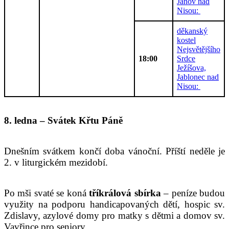
Janov nad
Nisou:
děkanský
kostel
Nejsvětějšího
18:00
Srdce
Ježíšova,
Jablonec nad
Nisou:
8. ledna – Svátek Křtu Páně
Dnešním svátkem končí doba vánoční. Příští neděle je
2. v liturgickém mezidobí.
Po mši svaté se koná
tříkrálová sbírka
– peníze budou
využity na podporu handicapovaných dětí, hospic sv.
Zdislavy, azylové domy pro matky s dětmi a domov sv.
Vavřince pro seniory.