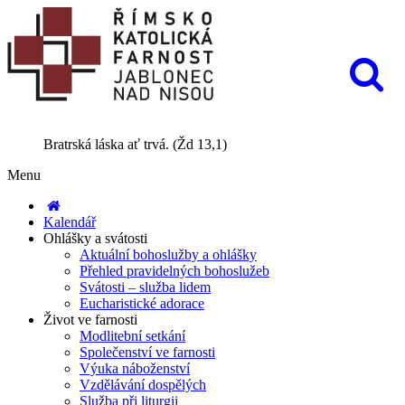
Bratrská láska ať trvá. (Žd 13,1)
Menu
Kalendář
Ohlášky a svátosti
Aktuální bohoslužby a ohlášky
Přehled pravidelných bohoslužeb
Svátosti – služba lidem
Eucharistické adorace
Život ve farnosti
Modlitební setkání
Společenství ve farnosti
Výuka náboženství
Vzdělávání dospělých
Služba při liturgii